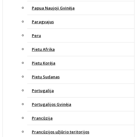
Papua Naujoji Gvinėja
Paragvajus
Peru
Pietų Afrika
Pietų Korėja
Pietų Sudanas
Portugalija
Portugalijos Gvinėja
Prancūzija
Prancūzijos užjūrio teritorijos