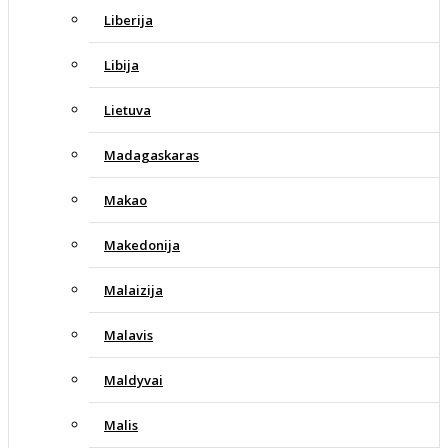
Liberija
Libija
Lietuva
Madagaskaras
Makao
Makedonija
Malaizija
Malavis
Maldyvai
Malis