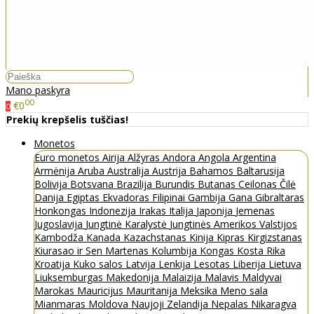
Mano paskyra
00
€0
0
Prekių krepšelis tuščias!
Monetos
Euro monetos
Airija
Alžyras
Andora
Angola
Argentina
Armėnija
Aruba
Australija
Austrija
Bahamos
Baltarusija
Bolivija
Botsvana
Brazilija
Burundis
Butanas
Ceilonas
Čilė
Danija
Egiptas
Ekvadoras
Filipinai
Gambija
Gana
Gibraltaras
Honkongas
Indonezija
Irakas
Italija
Japonija
Jemenas
Jugoslavija
Jungtinė Karalystė
Jungtinės Amerikos Valstijos
Kambodža
Kanada
Kazachstanas
Kinija
Kipras
Kirgizstanas
Kiurasao ir Sen Martenas
Kolumbija
Kongas
Kosta Rika
Kroatija
Kuko salos
Latvija
Lenkija
Lesotas
Liberija
Lietuva
Liuksemburgas
Makedonija
Malaizija
Malavis
Maldyvai
Marokas
Mauricijus
Mauritanija
Meksika
Meno sala
Mianmaras
Moldova
Naujoji Zelandija
Nepalas
Nikaragva