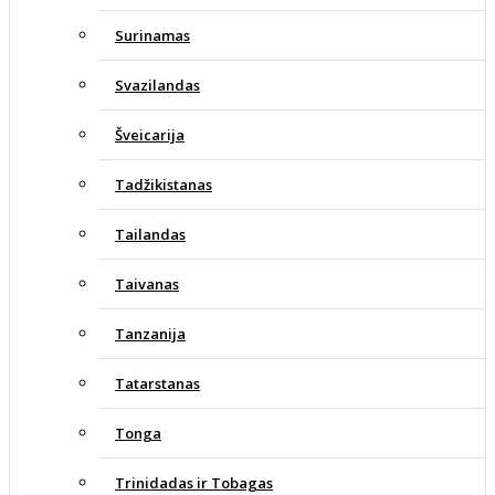
Surinamas
Svazilandas
Šveicarija
Tadžikistanas
Tailandas
Taivanas
Tanzanija
Tatarstanas
Tonga
Trinidadas ir Tobagas