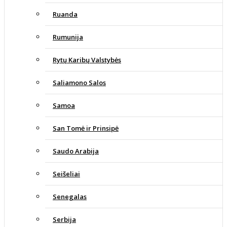
Ruanda
Rumunija
Rytų Karibų Valstybės
Saliamono Salos
Samoa
San Tomė ir Prinsipė
Saudo Arabija
Seišeliai
Senegalas
Serbija