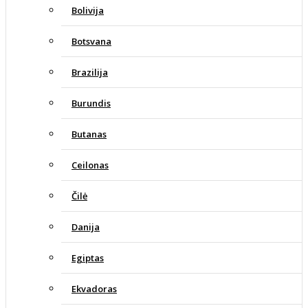
Bolivija
Botsvana
Brazilija
Burundis
Butanas
Ceilonas
Čilė
Danija
Egiptas
Ekvadoras