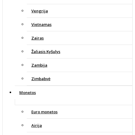
Vengrija
Vietnamas
Zairas
Žaliasis Kyšulys
Zambija
Zimbabvė
Monetos
Euro monetos
Airija