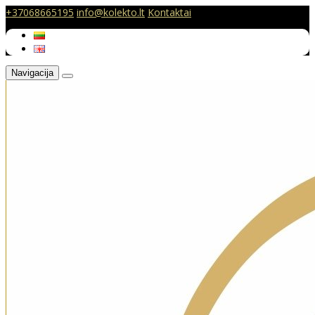
+37068665195
info@kolekto.lt
Kontaktai
Navigacija