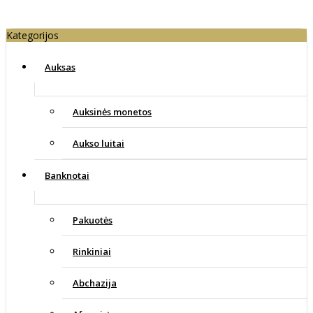
Kategorijos
Auksas
Auksinės monetos
Aukso luitai
Banknotai
Pakuotės
Rinkiniai
Abchazija