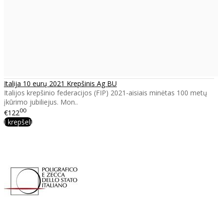
Italija 10 eurų 2021 Krepšinis Ag BU
Italijos krepšinio federacijos (FIP) 2021-aisiais minėtas 100 metų
įkūrimo jubiliejus. Mon..
00
€122
Į krepšelį