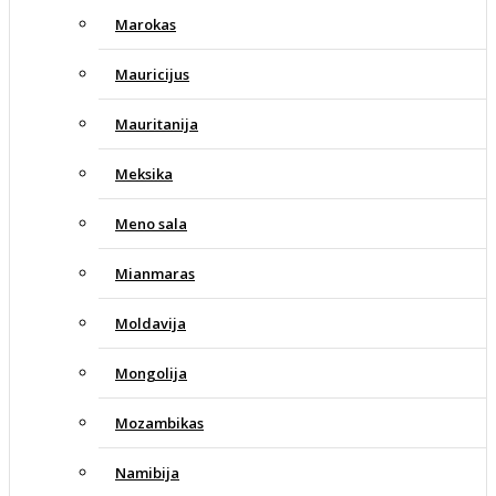
Marokas
Mauricijus
Mauritanija
Meksika
Meno sala
Mianmaras
Moldavija
Mongolija
Mozambikas
Namibija