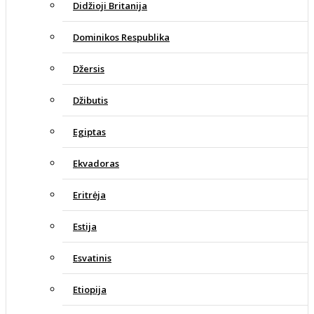
Didžioji Britanija
Dominikos Respublika
Džersis
Džibutis
Egiptas
Ekvadoras
Eritrėja
Estija
Esvatinis
Etiopija