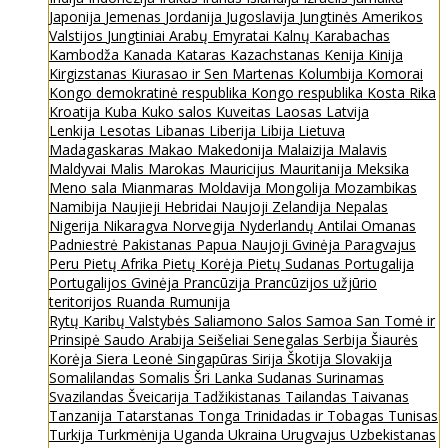
Japonija
Jemenas
Jordanija
Jugoslavija
Jungtinės Amerikos
Valstijos
Jungtiniai Arabų Emyratai
Kalnų Karabachas
Kambodža
Kanada
Kataras
Kazachstanas
Kenija
Kinija
Kirgizstanas
Kiurasao ir Sen Martenas
Kolumbija
Komorai
Kongo demokratinė respublika
Kongo respublika
Kosta Rika
Kroatija
Kuba
Kuko salos
Kuveitas
Laosas
Latvija
Lenkija
Lesotas
Libanas
Liberija
Libija
Lietuva
Madagaskaras
Makao
Makedonija
Malaizija
Malavis
Maldyvai
Malis
Marokas
Mauricijus
Mauritanija
Meksika
Meno sala
Mianmaras
Moldavija
Mongolija
Mozambikas
Namibija
Naujieji Hebridai
Naujoji Zelandija
Nepalas
Nigerija
Nikaragva
Norvegija
Nyderlandų Antilai
Omanas
Padniestrė
Pakistanas
Papua Naujoji Gvinėja
Paragvajus
Peru
Pietų Afrika
Pietų Korėja
Pietų Sudanas
Portugalija
Portugalijos Gvinėja
Prancūzija
Prancūzijos užjūrio
teritorijos
Ruanda
Rumunija
Rytų Karibų Valstybės
Saliamono Salos
Samoa
San Tomė ir
Prinsipė
Saudo Arabija
Seišeliai
Senegalas
Serbija
Šiaurės
Korėja
Siera Leonė
Singapūras
Sirija
Škotija
Slovakija
Somalilandas
Somalis
Šri Lanka
Sudanas
Surinamas
Svazilandas
Šveicarija
Tadžikistanas
Tailandas
Taivanas
Tanzanija
Tatarstanas
Tonga
Trinidadas ir Tobagas
Tunisas
Turkija
Turkmėnija
Uganda
Ukraina
Urugvajus
Uzbekistanas