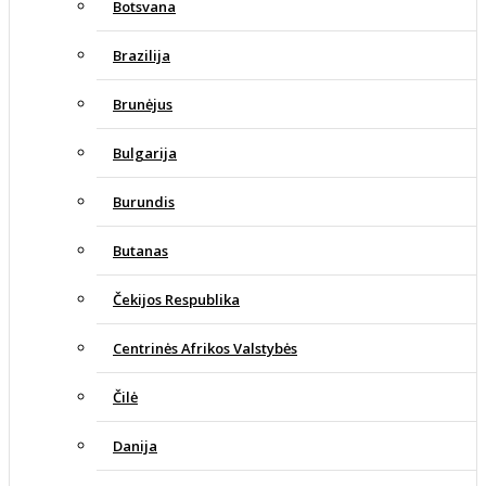
Botsvana
Brazilija
Brunėjus
Bulgarija
Burundis
Butanas
Čekijos Respublika
Centrinės Afrikos Valstybės
Čilė
Danija