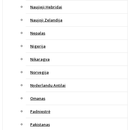
Naujieji Hebridai
Naujoji Zelandija
Nepalas
Nigerija
Nikaragva
Norvegija
Nyderlandų Antilai
Omanas
Padniestrė
Pakistanas