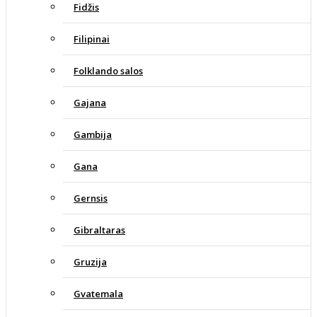
Fidžis
Filipinai
Folklando salos
Gajana
Gambija
Gana
Gernsis
Gibraltaras
Gruzija
Gvatemala