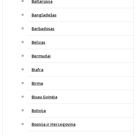
Baltarusija
Bangladešas
Barbadosas
Belizas
Bermudai
Biafra
Birma
Bisau Gvinėja
Bolivija
Bosnija ir Hercegovina