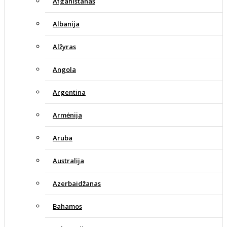
Afganistanas
Albanija
Alžyras
Angola
Argentina
Armėnija
Aruba
Australija
Azerbaidžanas
Bahamos