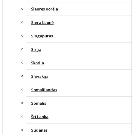
Šiaurės Korėja
Siera Leonė
Singapūras
Sirija
Škotija
Slovakija
Somalilandas
Somalis
Šri Lanka
Sudanas