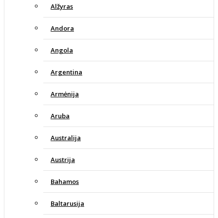
Alžyras
Andora
Angola
Argentina
Armėnija
Aruba
Australija
Austrija
Bahamos
Baltarusija