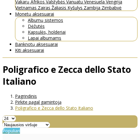
Vakarų Afrikos Valstybės
Vanuatu
Venesuela
Vengrija
Vietnamas
Zairas
Žaliasis Kyšulys
Zambija
Zimbabvė
Monetų aksesuarai
Albumų sistemos
Dėžutės
Kapsulės, holderiai
Lapai albumams
Banknotų aksesuarai
Kiti aksesuarai
Poligrafico e Zecca dello Stato
Italiano
Pagrindinis
Pirkite pagal gamintoją
Poligrafico e Zecca dello Stato Italiano
Populiari