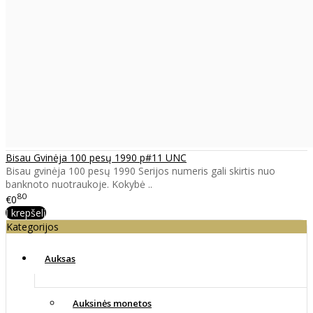
Bisau Gvinėja 100 pesų 1990 p#11 UNC
Bisau gvinėja 100 pesų 1990 Serijos numeris gali skirtis nuo
banknoto nuotraukoje. Kokybė ..
80
€0
Į krepšelį
Kategorijos
Auksas
Auksinės monetos