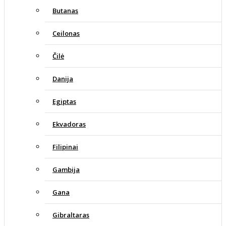
Butanas
Ceilonas
Čilė
Danija
Egiptas
Ekvadoras
Filipinai
Gambija
Gana
Gibraltaras