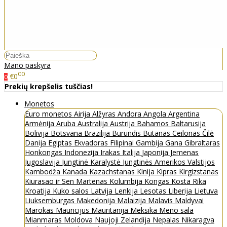
Mano paskyra
00
€0
0
Prekių krepšelis tuščias!
Monetos
Euro monetos
Airija
Alžyras
Andora
Angola
Argentina
Armėnija
Aruba
Australija
Austrija
Bahamos
Baltarusija
Bolivija
Botsvana
Brazilija
Burundis
Butanas
Ceilonas
Čilė
Danija
Egiptas
Ekvadoras
Filipinai
Gambija
Gana
Gibraltaras
Honkongas
Indonezija
Irakas
Italija
Japonija
Jemenas
Jugoslavija
Jungtinė Karalystė
Jungtinės Amerikos Valstijos
Kambodža
Kanada
Kazachstanas
Kinija
Kipras
Kirgizstanas
Kiurasao ir Sen Martenas
Kolumbija
Kongas
Kosta Rika
Kroatija
Kuko salos
Latvija
Lenkija
Lesotas
Liberija
Lietuva
Liuksemburgas
Makedonija
Malaizija
Malavis
Maldyvai
Marokas
Mauricijus
Mauritanija
Meksika
Meno sala
Mianmaras
Moldova
Naujoji Zelandija
Nepalas
Nikaragva