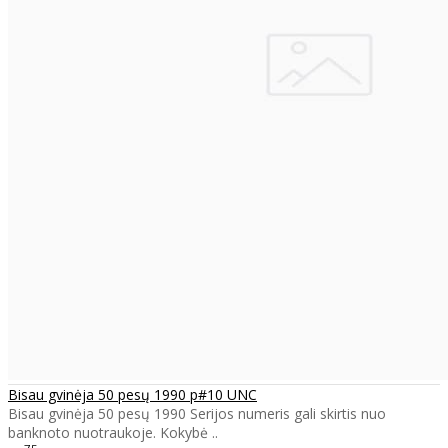
Bisau gvinėja 50 pesų 1990 p#10 UNC
Bisau gvinėja 50 pesų 1990 Serijos numeris gali skirtis nuo
banknoto nuotraukoje. Kokybė ..