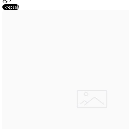
75
€0
Į krepšelį