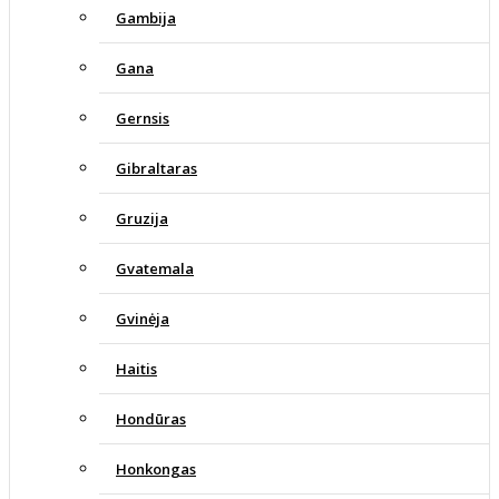
Gambija
Gana
Gernsis
Gibraltaras
Gruzija
Gvatemala
Gvinėja
Haitis
Hondūras
Honkongas