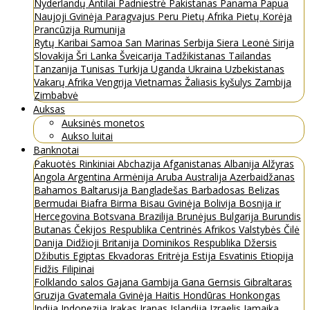
Nyderlandų Antilai
Padniestrė
Pakistanas
Panama
Papua
Naujoji Gvinėja
Paragvajus
Peru
Pietų Afrika
Pietų Korėja
Prancūzija
Rumunija
Rytų Karibai
Samoa
San Marinas
Serbija
Siera Leonė
Sirija
Slovakija
Šri Lanka
Šveicarija
Tadžikistanas
Tailandas
Tanzanija
Tunisas
Turkija
Uganda
Ukraina
Uzbekistanas
Vakarų Afrika
Vengrija
Vietnamas
Žaliasis kyšulys
Zambija
Zimbabvė
Auksas
Auksinės monetos
Aukso luitai
Banknotai
Pakuotės
Rinkiniai
Abchazija
Afganistanas
Albanija
Alžyras
Angola
Argentina
Armėnija
Aruba
Australija
Azerbaidžanas
Bahamos
Baltarusija
Bangladešas
Barbadosas
Belizas
Bermudai
Biafra
Birma
Bisau Gvinėja
Bolivija
Bosnija ir
Hercegovina
Botsvana
Brazilija
Brunėjus
Bulgarija
Burundis
Butanas
Čekijos Respublika
Centrinės Afrikos Valstybės
Čilė
Danija
Didžioji Britanija
Dominikos Respublika
Džersis
Džibutis
Egiptas
Ekvadoras
Eritrėja
Estija
Esvatinis
Etiopija
Fidžis
Filipinai
Folklando salos
Gajana
Gambija
Gana
Gernsis
Gibraltaras
Gruzija
Gvatemala
Gvinėja
Haitis
Hondūras
Honkongas
Indija
Indonezija
Irakas
Iranas
Islandija
Izraelis
Jamaika