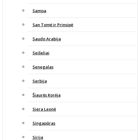
Samoa
San Tomė ir Prinsipė
Saudo Arabija
Seišeliai
Senegalas
Serbija
Šiaurės Korėja
Siera Leonė
Singapūras
Sirija