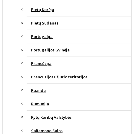
Pietų Korėja
Pietų Sudanas
Portugalija
Portugalijos Gvinėja
Prancūzija
Prancūzijos užjūrio teritorijos
Ruanda
Rumunija
Rytų Karibų Valstybės
Saliamono Salos