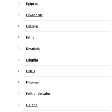
Egiptas
Ekvadoras
Eritrėja
Estija
Esvatinis
Etiopija
Fidžis
Filipinai
Folklando salos
Gajana