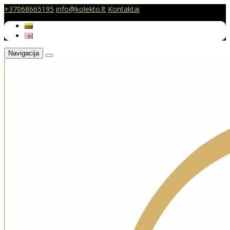
+37068665195
info@kolekto.lt
Kontaktai
Navigacija