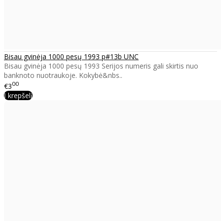
Bisau gvinėja 1000 pesų 1993 p#13b UNC
Bisau gvinėja 1000 pesų 1993 Serijos numeris gali skirtis nuo
banknoto nuotraukoje. Kokybė&nbs..
00
€3
Į krepšelį