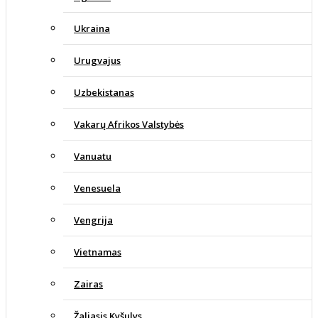
Ukraina
Urugvajus
Uzbekistanas
Vakarų Afrikos Valstybės
Vanuatu
Venesuela
Vengrija
Vietnamas
Zairas
Žaliasis Kyšulys