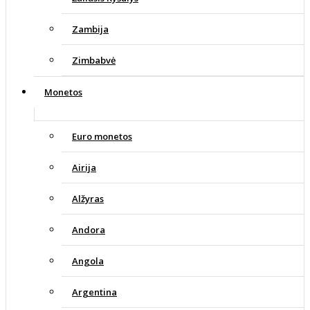
Zambija
Zimbabvė
Monetos
Euro monetos
Airija
Alžyras
Andora
Angola
Argentina