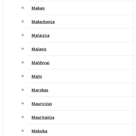
Makao
Makedonija
Malaizija
Malavis
Maldyvai
Malis
Marokas
Mauricijus
Mauritanija
Meksika