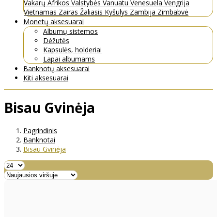
Vakarų Afrikos Valstybės
Vanuatu
Venesuela
Vengrija
Vietnamas
Zairas
Žaliasis Kyšulys
Zambija
Zimbabvė
Monetų aksesuarai
Albumų sistemos
Dėžutės
Kapsulės, holderiai
Lapai albumams
Banknotų aksesuarai
Kiti aksesuarai
Bisau Gvinėja
Pagrindinis
Banknotai
Bisau Gvinėja