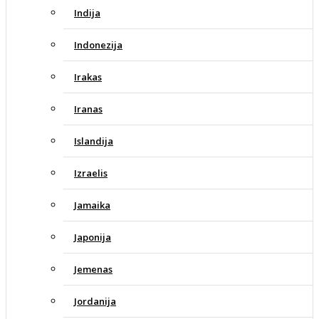
Indija
Indonezija
Irakas
Iranas
Islandija
Izraelis
Jamaika
Japonija
Jemenas
Jordanija