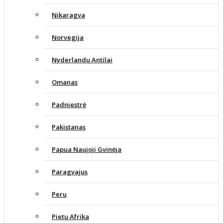
Nikaragva
Norvegija
Nyderlandų Antilai
Omanas
Padniestrė
Pakistanas
Papua Naujoji Gvinėja
Paragvajus
Peru
Pietų Afrika