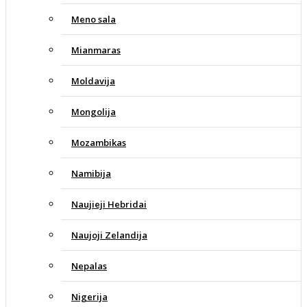
Meno sala
Mianmaras
Moldavija
Mongolija
Mozambikas
Namibija
Naujieji Hebridai
Naujoji Zelandija
Nepalas
Nigerija