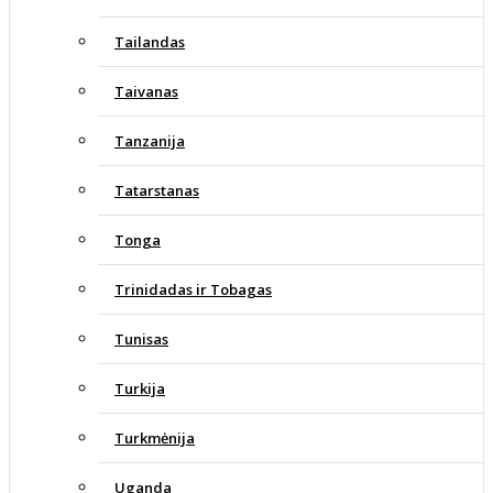
Tailandas
Taivanas
Tanzanija
Tatarstanas
Tonga
Trinidadas ir Tobagas
Tunisas
Turkija
Turkmėnija
Uganda