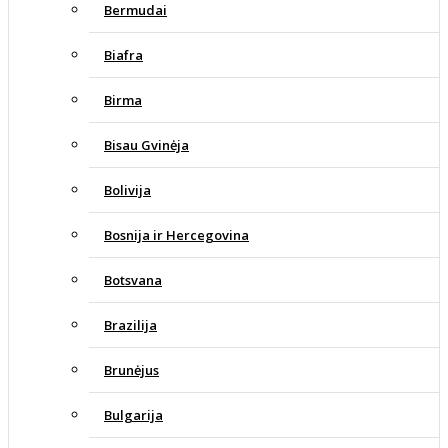
Bermudai
Biafra
Birma
Bisau Gvinėja
Bolivija
Bosnija ir Hercegovina
Botsvana
Brazilija
Brunėjus
Bulgarija