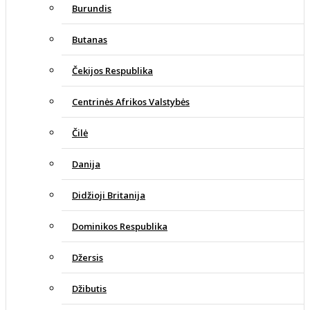
Burundis
Butanas
Čekijos Respublika
Centrinės Afrikos Valstybės
Čilė
Danija
Didžioji Britanija
Dominikos Respublika
Džersis
Džibutis