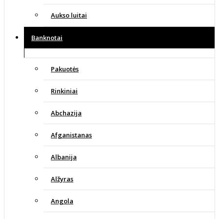
Aukso luitai
Banknotai
Pakuotės
Rinkiniai
Abchazija
Afganistanas
Albanija
Alžyras
Angola