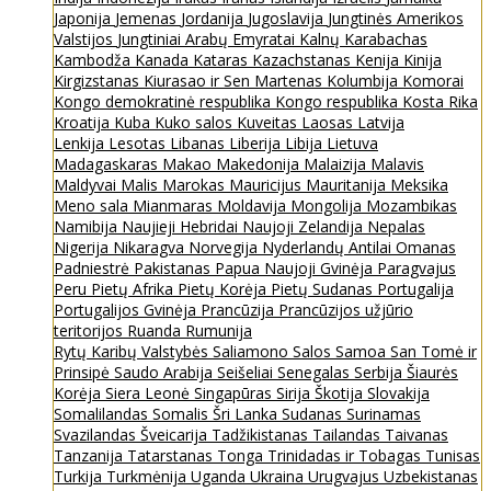
Japonija
Jemenas
Jordanija
Jugoslavija
Jungtinės Amerikos
Valstijos
Jungtiniai Arabų Emyratai
Kalnų Karabachas
Kambodža
Kanada
Kataras
Kazachstanas
Kenija
Kinija
Kirgizstanas
Kiurasao ir Sen Martenas
Kolumbija
Komorai
Kongo demokratinė respublika
Kongo respublika
Kosta Rika
Kroatija
Kuba
Kuko salos
Kuveitas
Laosas
Latvija
Lenkija
Lesotas
Libanas
Liberija
Libija
Lietuva
Madagaskaras
Makao
Makedonija
Malaizija
Malavis
Maldyvai
Malis
Marokas
Mauricijus
Mauritanija
Meksika
Meno sala
Mianmaras
Moldavija
Mongolija
Mozambikas
Namibija
Naujieji Hebridai
Naujoji Zelandija
Nepalas
Nigerija
Nikaragva
Norvegija
Nyderlandų Antilai
Omanas
Padniestrė
Pakistanas
Papua Naujoji Gvinėja
Paragvajus
Peru
Pietų Afrika
Pietų Korėja
Pietų Sudanas
Portugalija
Portugalijos Gvinėja
Prancūzija
Prancūzijos užjūrio
teritorijos
Ruanda
Rumunija
Rytų Karibų Valstybės
Saliamono Salos
Samoa
San Tomė ir
Prinsipė
Saudo Arabija
Seišeliai
Senegalas
Serbija
Šiaurės
Korėja
Siera Leonė
Singapūras
Sirija
Škotija
Slovakija
Somalilandas
Somalis
Šri Lanka
Sudanas
Surinamas
Svazilandas
Šveicarija
Tadžikistanas
Tailandas
Taivanas
Tanzanija
Tatarstanas
Tonga
Trinidadas ir Tobagas
Tunisas
Turkija
Turkmėnija
Uganda
Ukraina
Urugvajus
Uzbekistanas