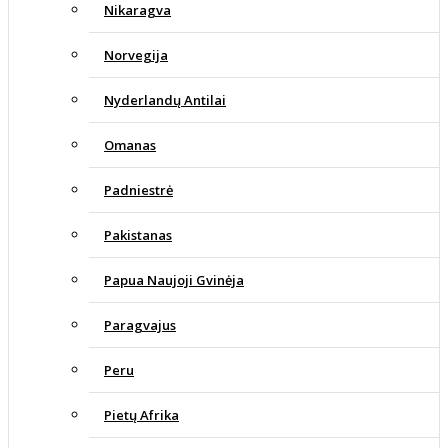
Nikaragva
Norvegija
Nyderlandų Antilai
Omanas
Padniestrė
Pakistanas
Papua Naujoji Gvinėja
Paragvajus
Peru
Pietų Afrika