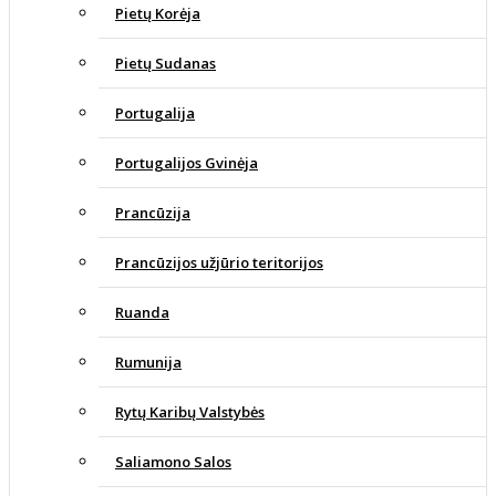
Pietų Korėja
Pietų Sudanas
Portugalija
Portugalijos Gvinėja
Prancūzija
Prancūzijos užjūrio teritorijos
Ruanda
Rumunija
Rytų Karibų Valstybės
Saliamono Salos