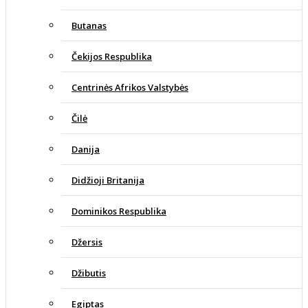
Butanas
Čekijos Respublika
Centrinės Afrikos Valstybės
Čilė
Danija
Didžioji Britanija
Dominikos Respublika
Džersis
Džibutis
Egiptas