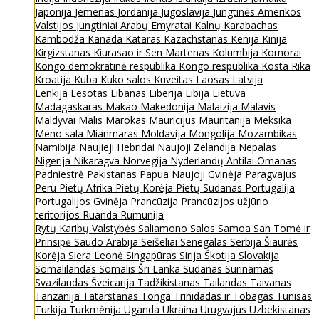
Japonija
Jemenas
Jordanija
Jugoslavija
Jungtinės Amerikos
Valstijos
Jungtiniai Arabų Emyratai
Kalnų Karabachas
Kambodža
Kanada
Kataras
Kazachstanas
Kenija
Kinija
Kirgizstanas
Kiurasao ir Sen Martenas
Kolumbija
Komorai
Kongo demokratinė respublika
Kongo respublika
Kosta Rika
Kroatija
Kuba
Kuko salos
Kuveitas
Laosas
Latvija
Lenkija
Lesotas
Libanas
Liberija
Libija
Lietuva
Madagaskaras
Makao
Makedonija
Malaizija
Malavis
Maldyvai
Malis
Marokas
Mauricijus
Mauritanija
Meksika
Meno sala
Mianmaras
Moldavija
Mongolija
Mozambikas
Namibija
Naujieji Hebridai
Naujoji Zelandija
Nepalas
Nigerija
Nikaragva
Norvegija
Nyderlandų Antilai
Omanas
Padniestrė
Pakistanas
Papua Naujoji Gvinėja
Paragvajus
Peru
Pietų Afrika
Pietų Korėja
Pietų Sudanas
Portugalija
Portugalijos Gvinėja
Prancūzija
Prancūzijos užjūrio
teritorijos
Ruanda
Rumunija
Rytų Karibų Valstybės
Saliamono Salos
Samoa
San Tomė ir
Prinsipė
Saudo Arabija
Seišeliai
Senegalas
Serbija
Šiaurės
Korėja
Siera Leonė
Singapūras
Sirija
Škotija
Slovakija
Somalilandas
Somalis
Šri Lanka
Sudanas
Surinamas
Svazilandas
Šveicarija
Tadžikistanas
Tailandas
Taivanas
Tanzanija
Tatarstanas
Tonga
Trinidadas ir Tobagas
Tunisas
Turkija
Turkmėnija
Uganda
Ukraina
Urugvajus
Uzbekistanas