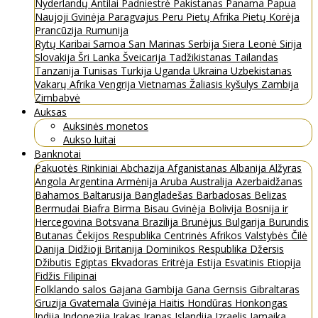
Nyderlandų Antilai
Padniestrė
Pakistanas
Panama
Papua
Naujoji Gvinėja
Paragvajus
Peru
Pietų Afrika
Pietų Korėja
Prancūzija
Rumunija
Rytų Karibai
Samoa
San Marinas
Serbija
Siera Leonė
Sirija
Slovakija
Šri Lanka
Šveicarija
Tadžikistanas
Tailandas
Tanzanija
Tunisas
Turkija
Uganda
Ukraina
Uzbekistanas
Vakarų Afrika
Vengrija
Vietnamas
Žaliasis kyšulys
Zambija
Zimbabvė
Auksas
Auksinės monetos
Aukso luitai
Banknotai
Pakuotės
Rinkiniai
Abchazija
Afganistanas
Albanija
Alžyras
Angola
Argentina
Armėnija
Aruba
Australija
Azerbaidžanas
Bahamos
Baltarusija
Bangladešas
Barbadosas
Belizas
Bermudai
Biafra
Birma
Bisau Gvinėja
Bolivija
Bosnija ir
Hercegovina
Botsvana
Brazilija
Brunėjus
Bulgarija
Burundis
Butanas
Čekijos Respublika
Centrinės Afrikos Valstybės
Čilė
Danija
Didžioji Britanija
Dominikos Respublika
Džersis
Džibutis
Egiptas
Ekvadoras
Eritrėja
Estija
Esvatinis
Etiopija
Fidžis
Filipinai
Folklando salos
Gajana
Gambija
Gana
Gernsis
Gibraltaras
Gruzija
Gvatemala
Gvinėja
Haitis
Hondūras
Honkongas
Indija
Indonezija
Irakas
Iranas
Islandija
Izraelis
Jamaika