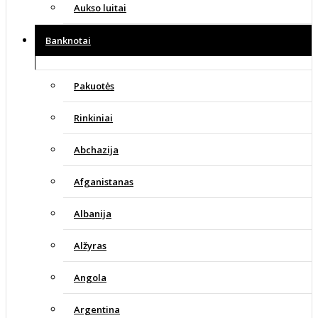
Aukso luitai
Banknotai
Pakuotės
Rinkiniai
Abchazija
Afganistanas
Albanija
Alžyras
Angola
Argentina