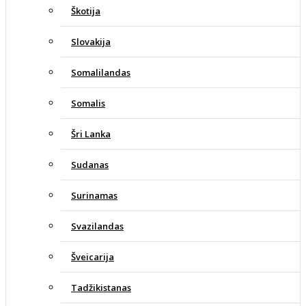
Škotija
Slovakija
Somalilandas
Somalis
Šri Lanka
Sudanas
Surinamas
Svazilandas
Šveicarija
Tadžikistanas