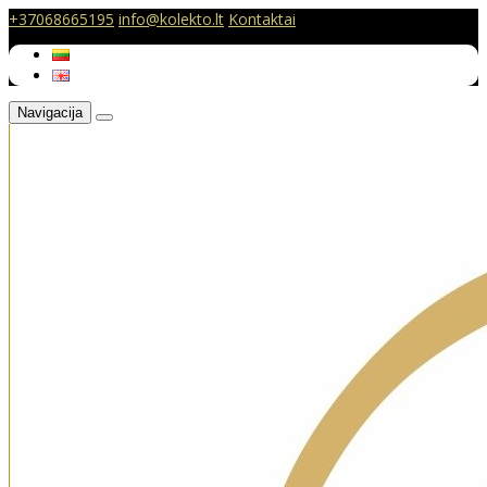
+37068665195
info@kolekto.lt
Kontaktai
Navigacija