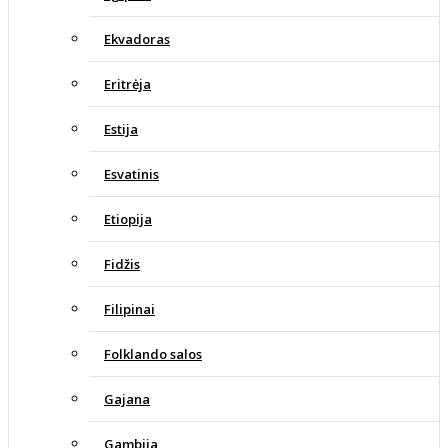
Ekvadoras
Eritrėja
Estija
Esvatinis
Etiopija
Fidžis
Filipinai
Folklando salos
Gajana
Gambija