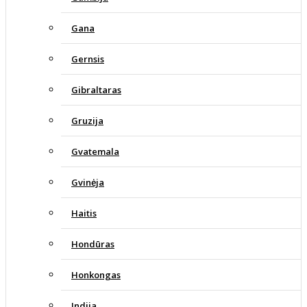
Gana
Gernsis
Gibraltaras
Gruzija
Gvatemala
Gvinėja
Haitis
Hondūras
Honkongas
Indija