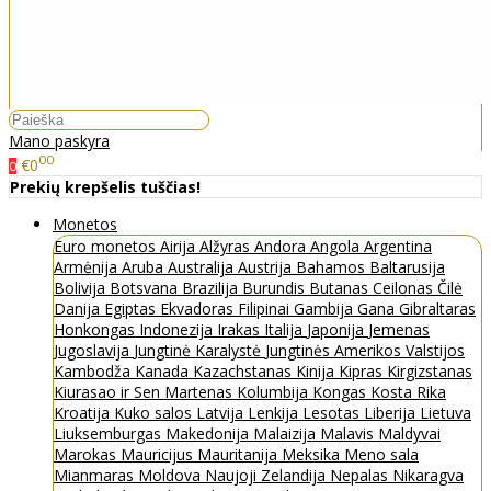
Mano paskyra
00
€0
0
Prekių krepšelis tuščias!
Monetos
Euro monetos
Airija
Alžyras
Andora
Angola
Argentina
Armėnija
Aruba
Australija
Austrija
Bahamos
Baltarusija
Bolivija
Botsvana
Brazilija
Burundis
Butanas
Ceilonas
Čilė
Danija
Egiptas
Ekvadoras
Filipinai
Gambija
Gana
Gibraltaras
Honkongas
Indonezija
Irakas
Italija
Japonija
Jemenas
Jugoslavija
Jungtinė Karalystė
Jungtinės Amerikos Valstijos
Kambodža
Kanada
Kazachstanas
Kinija
Kipras
Kirgizstanas
Kiurasao ir Sen Martenas
Kolumbija
Kongas
Kosta Rika
Kroatija
Kuko salos
Latvija
Lenkija
Lesotas
Liberija
Lietuva
Liuksemburgas
Makedonija
Malaizija
Malavis
Maldyvai
Marokas
Mauricijus
Mauritanija
Meksika
Meno sala
Mianmaras
Moldova
Naujoji Zelandija
Nepalas
Nikaragva