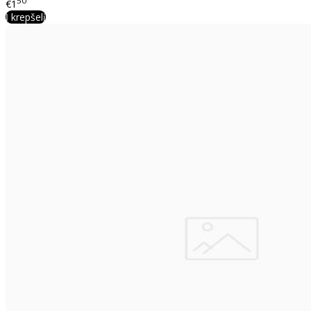
50
€1
Į krepšelį