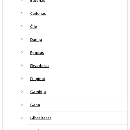
Butanas
Ceilonas
Čilė
Danija
Egiptas
Ekvadoras
Filipinai
Gambija
Gana
Gibraltaras