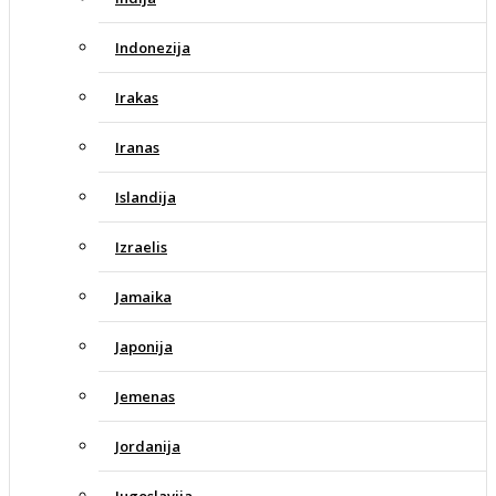
Indonezija
Irakas
Iranas
Islandija
Izraelis
Jamaika
Japonija
Jemenas
Jordanija