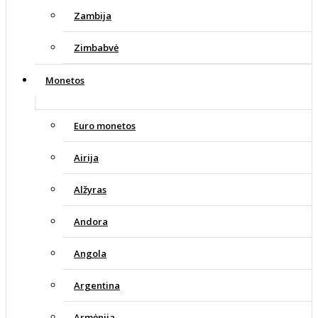
Zambija
Zimbabvė
Monetos
Euro monetos
Airija
Alžyras
Andora
Angola
Argentina
Armėnija