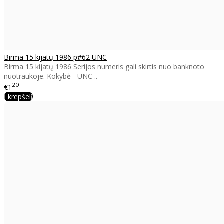
Birma 15 kijatų 1986 p#62 UNC
Birma 15 kijatų 1986 Serijos numeris gali skirtis nuo banknoto
nuotraukoje. Kokybė - UNC ..
20
€1
Į krepšelį