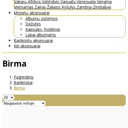
Vakarų Afrikos Valstybės
Vanuatu
Venesuela
Vengrija
Vietnamas
Zairas
Žaliasis Kyšulys
Zambija
Zimbabvė
Monetų aksesuarai
Albumų sistemos
Dėžutės
Kapsulės, holderiai
Lapai albumams
Banknotų aksesuarai
Kiti aksesuarai
Birma
Pagrindinis
Banknotai
Birma