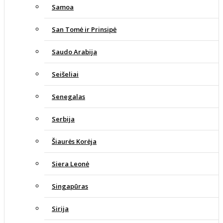
Samoa
San Tomė ir Prinsipė
Saudo Arabija
Seišeliai
Senegalas
Serbija
Šiaurės Korėja
Siera Leonė
Singapūras
Sirija