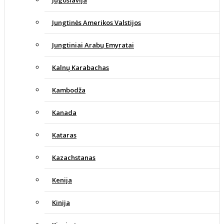
Jugoslavija
Jungtinės Amerikos Valstijos
Jungtiniai Arabų Emyratai
Kalnų Karabachas
Kambodža
Kanada
Kataras
Kazachstanas
Kenija
Kinija