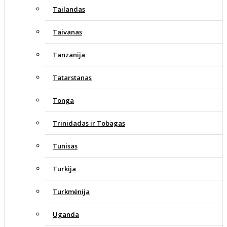
Tailandas
Taivanas
Tanzanija
Tatarstanas
Tonga
Trinidadas ir Tobagas
Tunisas
Turkija
Turkmėnija
Uganda