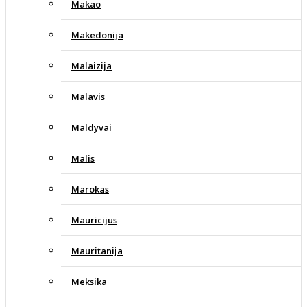
Makao
Makedonija
Malaizija
Malavis
Maldyvai
Malis
Marokas
Mauricijus
Mauritanija
Meksika