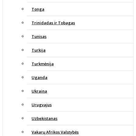
Tonga
Trinidadas ir Tobagas
Tunisas
Turkija
Turkmėnija
Uganda
Ukraina
Urugvajus
Uzbekistanas
Vakarų Afrikos Valstybės