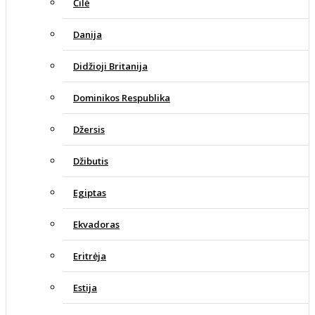
Čilė
Danija
Didžioji Britanija
Dominikos Respublika
Džersis
Džibutis
Egiptas
Ekvadoras
Eritrėja
Estija