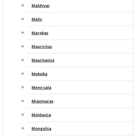
Maldyvai
Malis
Marokas
Mauricijus
Mauritanija
Meksika
Meno sala
Mianmaras
Moldavija
Mongolija