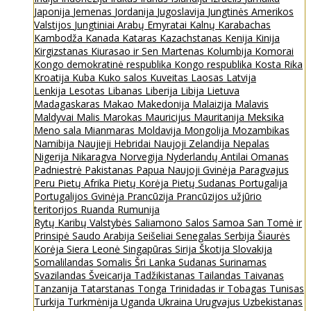
Japonija
Jemenas
Jordanija
Jugoslavija
Jungtinės Amerikos
Valstijos
Jungtiniai Arabų Emyratai
Kalnų Karabachas
Kambodža
Kanada
Kataras
Kazachstanas
Kenija
Kinija
Kirgizstanas
Kiurasao ir Sen Martenas
Kolumbija
Komorai
Kongo demokratinė respublika
Kongo respublika
Kosta Rika
Kroatija
Kuba
Kuko salos
Kuveitas
Laosas
Latvija
Lenkija
Lesotas
Libanas
Liberija
Libija
Lietuva
Madagaskaras
Makao
Makedonija
Malaizija
Malavis
Maldyvai
Malis
Marokas
Mauricijus
Mauritanija
Meksika
Meno sala
Mianmaras
Moldavija
Mongolija
Mozambikas
Namibija
Naujieji Hebridai
Naujoji Zelandija
Nepalas
Nigerija
Nikaragva
Norvegija
Nyderlandų Antilai
Omanas
Padniestrė
Pakistanas
Papua Naujoji Gvinėja
Paragvajus
Peru
Pietų Afrika
Pietų Korėja
Pietų Sudanas
Portugalija
Portugalijos Gvinėja
Prancūzija
Prancūzijos užjūrio
teritorijos
Ruanda
Rumunija
Rytų Karibų Valstybės
Saliamono Salos
Samoa
San Tomė ir
Prinsipė
Saudo Arabija
Seišeliai
Senegalas
Serbija
Šiaurės
Korėja
Siera Leonė
Singapūras
Sirija
Škotija
Slovakija
Somalilandas
Somalis
Šri Lanka
Sudanas
Surinamas
Svazilandas
Šveicarija
Tadžikistanas
Tailandas
Taivanas
Tanzanija
Tatarstanas
Tonga
Trinidadas ir Tobagas
Tunisas
Turkija
Turkmėnija
Uganda
Ukraina
Urugvajus
Uzbekistanas