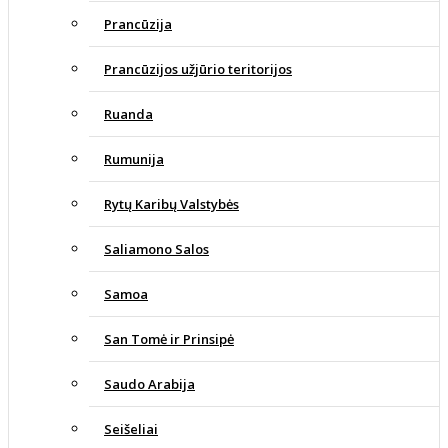
Prancūzija
Prancūzijos užjūrio teritorijos
Ruanda
Rumunija
Rytų Karibų Valstybės
Saliamono Salos
Samoa
San Tomė ir Prinsipė
Saudo Arabija
Seišeliai