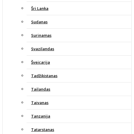
Šri Lanka
Sudanas
Surinamas
Svazilandas
Šveicarija
Tadžikistanas
Tailandas
Taivanas
Tanzanija
Tatarstanas