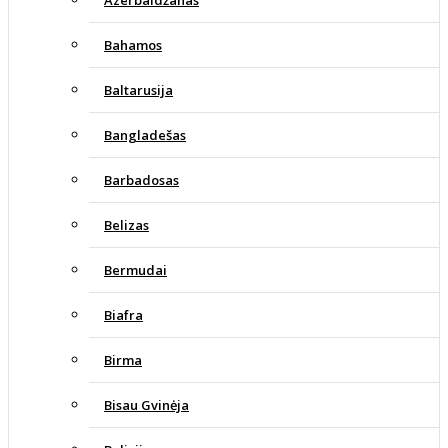
Azerbaidžanas
Bahamos
Baltarusija
Bangladešas
Barbadosas
Belizas
Bermudai
Biafra
Birma
Bisau Gvinėja