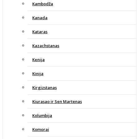
Kambodža
Kanada
Kataras
Kazachstanas
Kenija
Kinija
Kirgizstanas
Kiurasao ir Sen Martenas
Kolumbija
Komorai