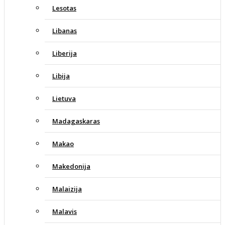
Lesotas
Libanas
Liberija
Libija
Lietuva
Madagaskaras
Makao
Makedonija
Malaizija
Malavis