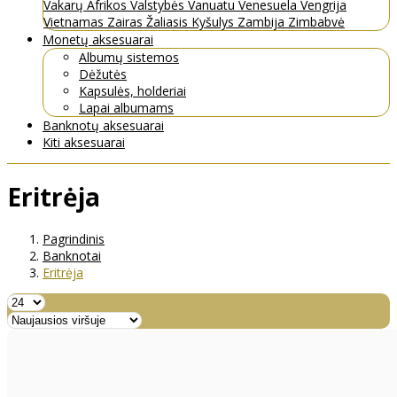
Vakarų Afrikos Valstybės
Vanuatu
Venesuela
Vengrija
Vietnamas
Zairas
Žaliasis Kyšulys
Zambija
Zimbabvė
Monetų aksesuarai
Albumų sistemos
Dėžutės
Kapsulės, holderiai
Lapai albumams
Banknotų aksesuarai
Kiti aksesuarai
Eritrėja
Pagrindinis
Banknotai
Eritrėja