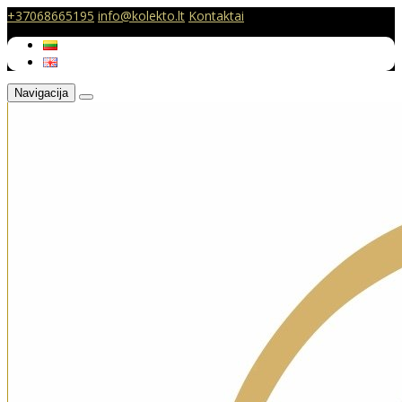
+37068665195
info@kolekto.lt
Kontaktai
Navigacija