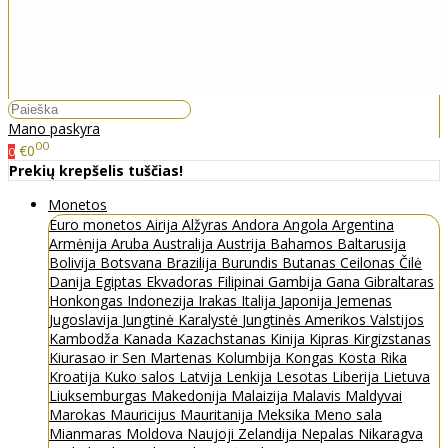
Mano paskyra
00
€0
0
Prekių krepšelis tuščias!
Monetos
Euro monetos
Airija
Alžyras
Andora
Angola
Argentina
Armėnija
Aruba
Australija
Austrija
Bahamos
Baltarusija
Bolivija
Botsvana
Brazilija
Burundis
Butanas
Ceilonas
Čilė
Danija
Egiptas
Ekvadoras
Filipinai
Gambija
Gana
Gibraltaras
Honkongas
Indonezija
Irakas
Italija
Japonija
Jemenas
Jugoslavija
Jungtinė Karalystė
Jungtinės Amerikos Valstijos
Kambodža
Kanada
Kazachstanas
Kinija
Kipras
Kirgizstanas
Kiurasao ir Sen Martenas
Kolumbija
Kongas
Kosta Rika
Kroatija
Kuko salos
Latvija
Lenkija
Lesotas
Liberija
Lietuva
Liuksemburgas
Makedonija
Malaizija
Malavis
Maldyvai
Marokas
Mauricijus
Mauritanija
Meksika
Meno sala
Mianmaras
Moldova
Naujoji Zelandija
Nepalas
Nikaragva