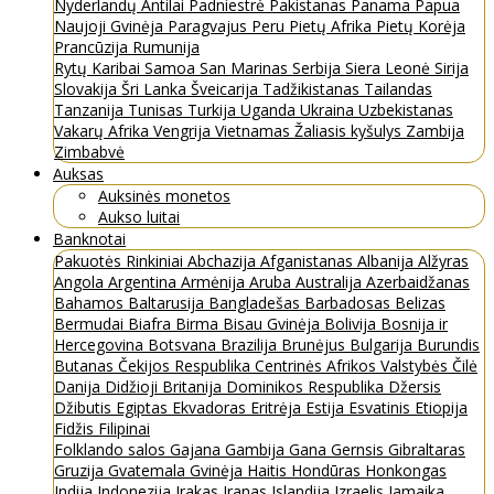
Nyderlandų Antilai
Padniestrė
Pakistanas
Panama
Papua
Naujoji Gvinėja
Paragvajus
Peru
Pietų Afrika
Pietų Korėja
Prancūzija
Rumunija
Rytų Karibai
Samoa
San Marinas
Serbija
Siera Leonė
Sirija
Slovakija
Šri Lanka
Šveicarija
Tadžikistanas
Tailandas
Tanzanija
Tunisas
Turkija
Uganda
Ukraina
Uzbekistanas
Vakarų Afrika
Vengrija
Vietnamas
Žaliasis kyšulys
Zambija
Zimbabvė
Auksas
Auksinės monetos
Aukso luitai
Banknotai
Pakuotės
Rinkiniai
Abchazija
Afganistanas
Albanija
Alžyras
Angola
Argentina
Armėnija
Aruba
Australija
Azerbaidžanas
Bahamos
Baltarusija
Bangladešas
Barbadosas
Belizas
Bermudai
Biafra
Birma
Bisau Gvinėja
Bolivija
Bosnija ir
Hercegovina
Botsvana
Brazilija
Brunėjus
Bulgarija
Burundis
Butanas
Čekijos Respublika
Centrinės Afrikos Valstybės
Čilė
Danija
Didžioji Britanija
Dominikos Respublika
Džersis
Džibutis
Egiptas
Ekvadoras
Eritrėja
Estija
Esvatinis
Etiopija
Fidžis
Filipinai
Folklando salos
Gajana
Gambija
Gana
Gernsis
Gibraltaras
Gruzija
Gvatemala
Gvinėja
Haitis
Hondūras
Honkongas
Indija
Indonezija
Irakas
Iranas
Islandija
Izraelis
Jamaika