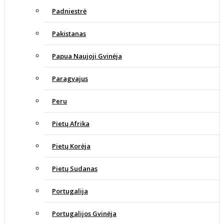
Padniestrė
Pakistanas
Papua Naujoji Gvinėja
Paragvajus
Peru
Pietų Afrika
Pietų Korėja
Pietų Sudanas
Portugalija
Portugalijos Gvinėja