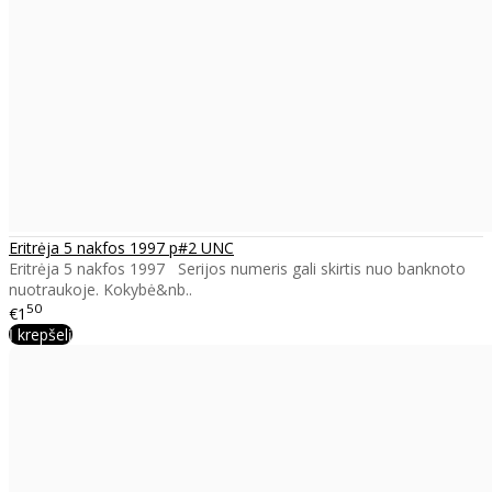
Eritrėja 5 nakfos 1997 p#2 UNC
Eritrėja 5 nakfos 1997 Serijos numeris gali skirtis nuo banknoto
nuotraukoje. Kokybė&nb..
50
€1
Į krepšelį