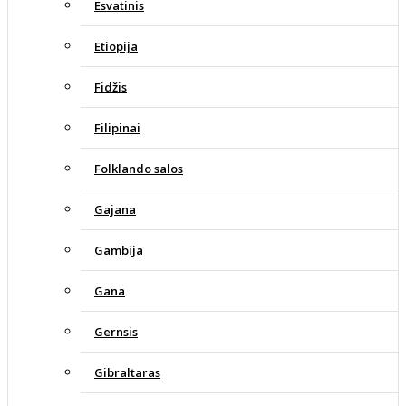
Esvatinis
Etiopija
Fidžis
Filipinai
Folklando salos
Gajana
Gambija
Gana
Gernsis
Gibraltaras