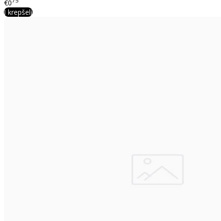
75
€0
Į krepšelį