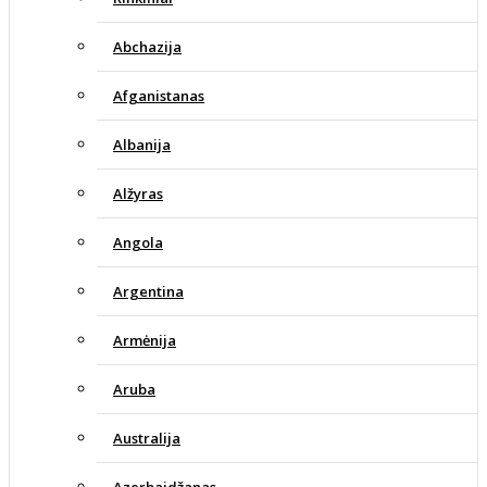
Abchazija
Afganistanas
Albanija
Alžyras
Angola
Argentina
Armėnija
Aruba
Australija