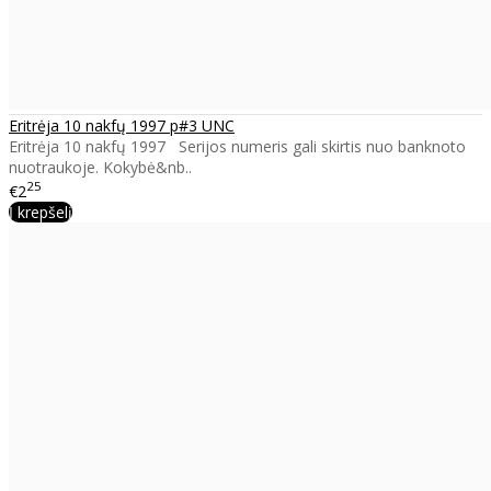
Eritrėja 10 nakfų 1997 p#3 UNC
Eritrėja 10 nakfų 1997 Serijos numeris gali skirtis nuo banknoto
nuotraukoje. Kokybė&nb..
25
€2
Į krepšelį