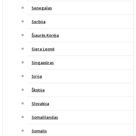
Senegalas
Serbija
Šiaurės Korėja
Siera Leonė
Singapūras
Sirija
Škotija
Slovakija
Somalilandas
Somalis