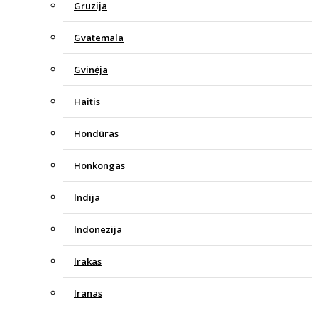
Gruzija
Gvatemala
Gvinėja
Haitis
Hondūras
Honkongas
Indija
Indonezija
Irakas
Iranas