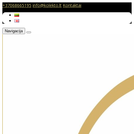
+37068665195
info@kolekto.lt
Kontaktai
Navigacija