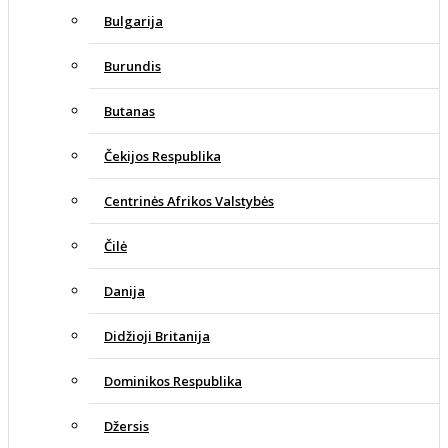
Bulgarija
Burundis
Butanas
Čekijos Respublika
Centrinės Afrikos Valstybės
Čilė
Danija
Didžioji Britanija
Dominikos Respublika
Džersis