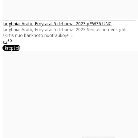
Jungtiniai Arabų Emyratai 5 dirhamai 2023 p#W36 UNC
Jungtiniai Arabų Emyratai 5 dirhamai 2023 Serijos numeris gali
skirtis nuo banknoto nuotraukoje. ..
50
€2
Į krepšelį