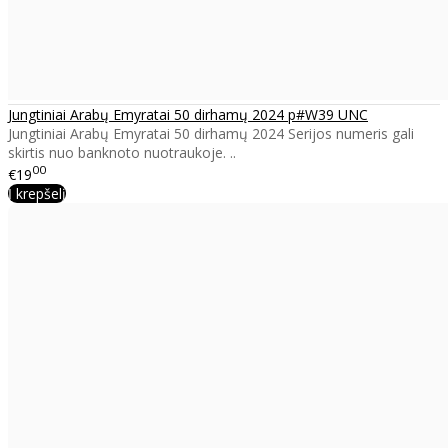
Jungtiniai Arabų Emyratai 50 dirhamų 2024 p#W39 UNC
Jungtiniai Arabų Emyratai 50 dirhamų 2024 Serijos numeris gali
skirtis nuo banknoto nuotraukoje. ..
00
€19
Į krepšelį