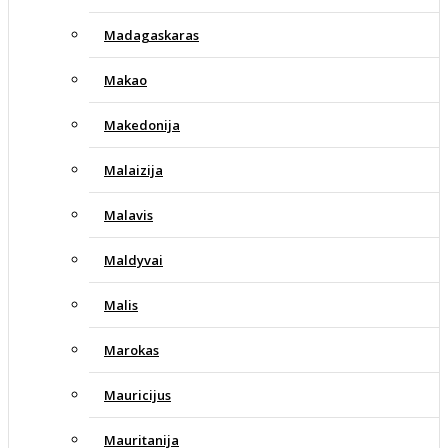
Madagaskaras
Makao
Makedonija
Malaizija
Malavis
Maldyvai
Malis
Marokas
Mauricijus
Mauritanija