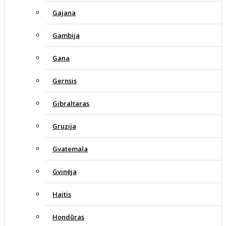
Gajana
Gambija
Gana
Gernsis
Gibraltaras
Gruzija
Gvatemala
Gvinėja
Haitis
Hondūras