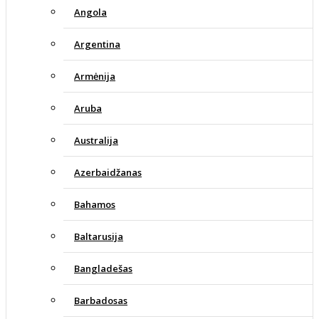
Angola
Argentina
Armėnija
Aruba
Australija
Azerbaidžanas
Bahamos
Baltarusija
Bangladešas
Barbadosas