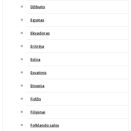
Džibutis
Egiptas
Ekvadoras
Eritrėja
Estija
Esvatinis
Etiopija
Fidžis
Filipinai
Folklando salos