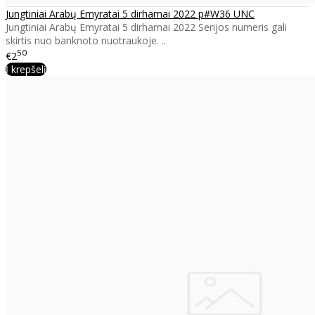
Jungtiniai Arabų Emyratai 5 dirhamai 2022 p#W36 UNC
Jungtiniai Arabų Emyratai 5 dirhamai 2022 Serijos numeris gali
skirtis nuo banknoto nuotraukoje. ..
50
€2
Į krepšelį