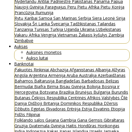
Nyderlandų Antilai
Padniestrė
Pakistanas
Panama
Papua
Naujoji Gvinėja
Paragvajus
Peru
Pietų Afrika
Pietų Korėja
Prancūzija
Rumunija
Rytų Karibai
Samoa
San Marinas
Serbija
Siera Leonė
Sirija
Slovakija
Šri Lanka
Šveicarija
Tadžikistanas
Tailandas
Tanzanija
Tunisas
Turkija
Uganda
Ukraina
Uzbekistanas
Vakarų Afrika
Vengrija
Vietnamas
Žaliasis kyšulys
Zambija
Zimbabvė
Auksas
Auksinės monetos
Aukso luitai
Banknotai
Pakuotės
Rinkiniai
Abchazija
Afganistanas
Albanija
Alžyras
Angola
Argentina
Armėnija
Aruba
Australija
Azerbaidžanas
Bahamos
Baltarusija
Bangladešas
Barbadosas
Belizas
Bermudai
Biafra
Birma
Bisau Gvinėja
Bolivija
Bosnija ir
Hercegovina
Botsvana
Brazilija
Brunėjus
Bulgarija
Burundis
Butanas
Čekijos Respublika
Centrinės Afrikos Valstybės
Čilė
Danija
Didžioji Britanija
Dominikos Respublika
Džersis
Džibutis
Egiptas
Ekvadoras
Eritrėja
Estija
Esvatinis
Etiopija
Fidžis
Filipinai
Folklando salos
Gajana
Gambija
Gana
Gernsis
Gibraltaras
Gruzija
Gvatemala
Gvinėja
Haitis
Hondūras
Honkongas
Indija
Indonezija
Irakas
Iranas
Islandija
Izraelis
Jamaika