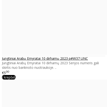
Jungtiniai Arabų Emyratai 10 dirhamų 2023 p#W37 UNC
Jungtiniai Arabų Emyratai 10 dirhamų 2023 Serijos numeris gali
skirtis nuo banknoto nuotraukoje. ..
00
€5
Į krepšelį