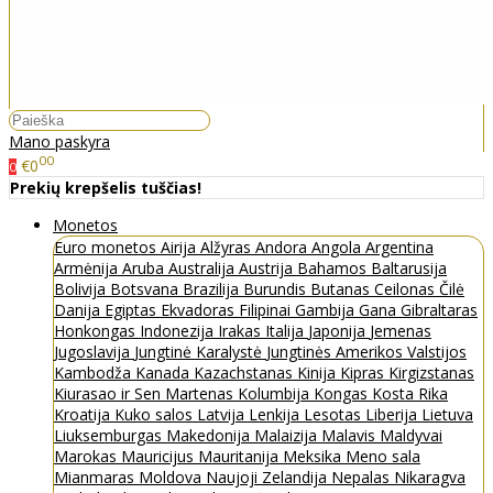
Mano paskyra
00
€0
0
Prekių krepšelis tuščias!
Monetos
Euro monetos
Airija
Alžyras
Andora
Angola
Argentina
Armėnija
Aruba
Australija
Austrija
Bahamos
Baltarusija
Bolivija
Botsvana
Brazilija
Burundis
Butanas
Ceilonas
Čilė
Danija
Egiptas
Ekvadoras
Filipinai
Gambija
Gana
Gibraltaras
Honkongas
Indonezija
Irakas
Italija
Japonija
Jemenas
Jugoslavija
Jungtinė Karalystė
Jungtinės Amerikos Valstijos
Kambodža
Kanada
Kazachstanas
Kinija
Kipras
Kirgizstanas
Kiurasao ir Sen Martenas
Kolumbija
Kongas
Kosta Rika
Kroatija
Kuko salos
Latvija
Lenkija
Lesotas
Liberija
Lietuva
Liuksemburgas
Makedonija
Malaizija
Malavis
Maldyvai
Marokas
Mauricijus
Mauritanija
Meksika
Meno sala
Mianmaras
Moldova
Naujoji Zelandija
Nepalas
Nikaragva