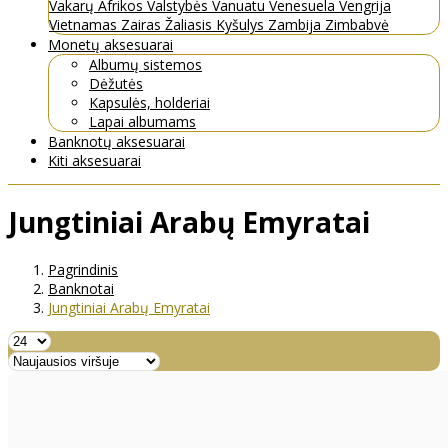
Vakarų Afrikos Valstybės
Vanuatu
Venesuela
Vengrija
Vietnamas
Zairas
Žaliasis Kyšulys
Zambija
Zimbabvė
Monetų aksesuarai
Albumų sistemos
Dėžutės
Kapsulės, holderiai
Lapai albumams
Banknotų aksesuarai
Kiti aksesuarai
Jungtiniai Arabų Emyratai
Pagrindinis
Banknotai
Jungtiniai Arabų Emyratai