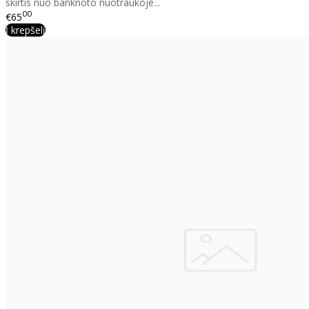
skirtis nuo banknoto nuotraukoje...
00
€65
Į krepšelį