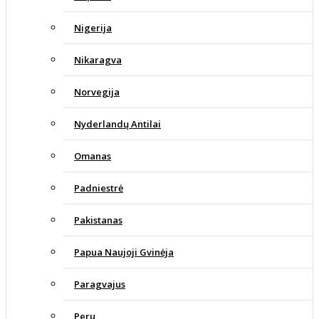
Nigerija
Nikaragva
Norvegija
Nyderlandų Antilai
Omanas
Padniestrė
Pakistanas
Papua Naujoji Gvinėja
Paragvajus
Peru