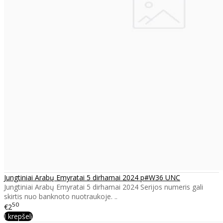
Jungtiniai Arabų Emyratai 5 dirhamai 2024 p#W36 UNC
Jungtiniai Arabų Emyratai 5 dirhamai 2024 Serijos numeris gali
skirtis nuo banknoto nuotraukoje. ..
50
€2
Į krepšelį