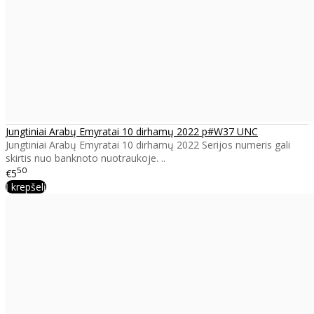
Jungtiniai Arabų Emyratai 10 dirhamų 2022 p#W37 UNC
Jungtiniai Arabų Emyratai 10 dirhamų 2022 Serijos numeris gali
skirtis nuo banknoto nuotraukoje. ..
50
€5
Į krepšelį