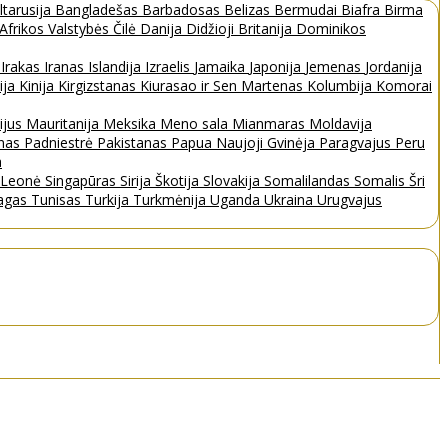
ltarusija
Bangladešas
Barbadosas
Belizas
Bermudai
Biafra
Birma
 Afrikos Valstybės
Čilė
Danija
Didžioji Britanija
Dominikos
a
Irakas
Iranas
Islandija
Izraelis
Jamaika
Japonija
Jemenas
Jordanija
ija
Kinija
Kirgizstanas
Kiurasao ir Sen Martenas
Kolumbija
Komorai
ijus
Mauritanija
Meksika
Meno sala
Mianmaras
Moldavija
nas
Padniestrė
Pakistanas
Papua Naujoji Gvinėja
Paragvajus
Peru
a
a Leonė
Singapūras
Sirija
Škotija
Slovakija
Somalilandas
Somalis
Šri
bagas
Tunisas
Turkija
Turkmėnija
Uganda
Ukraina
Urugvajus