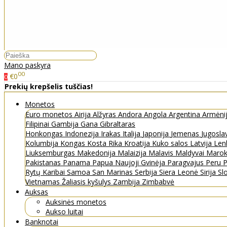
Mano paskyra
00
€0
0
Prekių krepšelis tuščias!
Monetos
Euro monetos
Airija
Alžyras
Andora
Angola
Argentina
Armėni
Filipinai
Gambija
Gana
Gibraltaras
Honkongas
Indonezija
Irakas
Italija
Japonija
Jemenas
Jugosla
Kolumbija
Kongas
Kosta Rika
Kroatija
Kuko salos
Latvija
Len
Liuksemburgas
Makedonija
Malaizija
Malavis
Maldyvai
Maro
Pakistanas
Panama
Papua Naujoji Gvinėja
Paragvajus
Peru
P
Rytų Karibai
Samoa
San Marinas
Serbija
Siera Leonė
Sirija
Sl
Vietnamas
Žaliasis kyšulys
Zambija
Zimbabvė
Auksas
Auksinės monetos
Aukso luitai
Banknotai