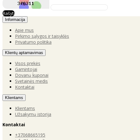
Rašyti
Informacija
Apie mus
Pirkimo sąlygos ir taisyklės
Privatumo politika
Klientų aptarnavimas
Visos prekės
Gamintojai
Dovanų kuponai
Svetainės medis
Kontaktai
Klientams
Klientams
Užsakymų istorija
Kontaktai
+37068665195