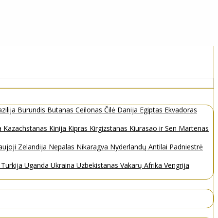
zilija
Burundis
Butanas
Ceilonas
Čilė
Danija
Egiptas
Ekvadoras
a
Kazachstanas
Kinija
Kipras
Kirgizstanas
Kiurasao ir Sen Martenas
ujoji Zelandija
Nepalas
Nikaragva
Nyderlandų Antilai
Padniestrė
s
Turkija
Uganda
Ukraina
Uzbekistanas
Vakarų Afrika
Vengrija