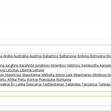
ja
Aruba
Australija
Austrija
Bahamos
Baltarusija
Bolivija
Botsvana
Bra
vija
Jungtinė Karalystė
Jungtinės Amerikos Valstijos
Kambodža
Kanad
kija
Lesotas
Liberija
Lietuva
kas
Mauricijus
Mauritanija
Meksika
Meno sala
Mianmaras
Moldova
Na
ietų Afrika
Pietų Korėja
Prancūzija
Rumunija
ovakija
Šri Lanka
Šveicarija
Tadžikistanas
Tailandas
Tanzanija
Tunisa