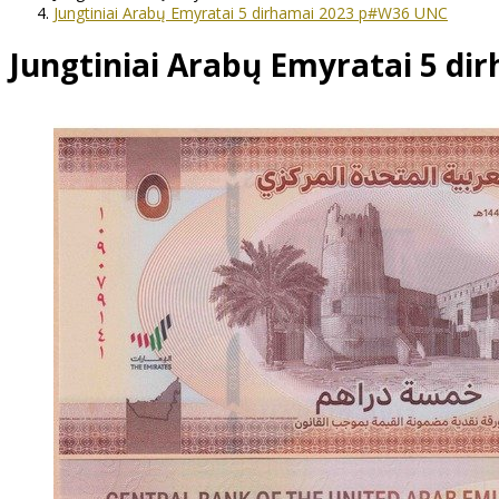
Jungtiniai Arabų Emyratai 5 dirhamai 2023 p#W36 UNC
Jungtiniai Arabų Emyratai 5 d