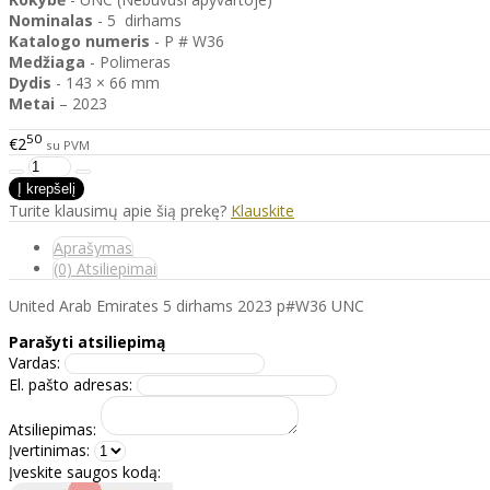
Nominalas
- 5 dirhams
Katalogo
numeris
- P # W36
Medžiaga
- Polimeras
Dydis
- 143 × 66 mm
Metai
– 2023
50
€2
su PVM
Turite klausimų apie šią prekę?
Klauskite
Aprašymas
(0) Atsiliepimai
United Arab Emirates 5 dirhams 2023 p#W36 UNC
Parašyti atsiliepimą
Vardas:
El. pašto adresas:
Atsiliepimas:
Įvertinimas:
Įveskite saugos kodą: