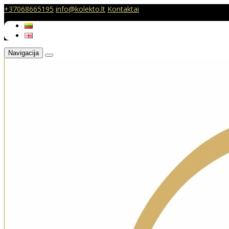
+37068665195
info@kolekto.lt
Kontaktai
Navigacija