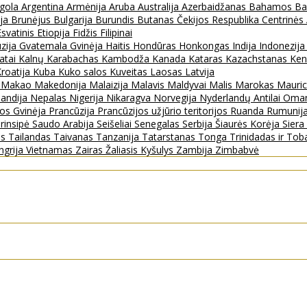
gola
Argentina
Armėnija
Aruba
Australija
Azerbaidžanas
Bahamos
Ba
ija
Brunėjus
Bulgarija
Burundis
Butanas
Čekijos Respublika
Centrinės
Esvatinis
Etiopija
Fidžis
Filipinai
zija
Gvatemala
Gvinėja
Haitis
Hondūras
Honkongas
Indija
Indonezij
ratai
Kalnų Karabachas
Kambodža
Kanada
Kataras
Kazachstanas
Ken
roatija
Kuba
Kuko salos
Kuveitas
Laosas
Latvija
s
Makao
Makedonija
Malaizija
Malavis
Maldyvai
Malis
Marokas
Mauric
landija
Nepalas
Nigerija
Nikaragva
Norvegija
Nyderlandų Antilai
Oma
jos Gvinėja
Prancūzija
Prancūzijos užjūrio teritorijos
Ruanda
Rumunij
rinsipė
Saudo Arabija
Seišeliai
Senegalas
Serbija
Šiaurės Korėja
Sier
as
Tailandas
Taivanas
Tanzanija
Tatarstanas
Tonga
Trinidadas ir To
ngrija
Vietnamas
Zairas
Žaliasis Kyšulys
Zambija
Zimbabvė