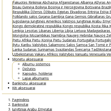
Pakuotės
Rinkiniai
Abchazija
Afganistanas
Albanija
Alžyras
An
Bisau Gvinėja
Bolivija
Bosnija ir Hercegovina
Botsvana
Brazil
Respublika
Džersis
Džibutis
Egiptas
Ekvadoras
Eritrėja
Estija
Folklando salos
Gajana
Gambija
Gana
Gernsis
Gibraltaras
Gru
Jugoslavija
Jungtinės Amerikos Valstijos
Jungtiniai Arabų Emy
Kongo demokratinė respublika
Kongo respublika
Kosta Rika
K
Lenkija
Lesotas
Libanas
Liberija
Libija
Lietuva
Madagaskara
Mongolija
Mozambikas
Namibija
Naujieji Hebridai
Naujoji Ze
Pietų Afrika
Pietų Korėja
Pietų Sudanas
Portugalija
Portugali
Rytų Karibų Valstybės
Saliamono Salos
Samoa
San Tomė ir P
Lanka
Sudanas
Surinamas
Svazilandas
Šveicarija
Tadžikistan
Uzbekistanas
Vakarų Afrikos Valstybės
Vanuatu
Venesuela
Ve
Monetų aksesuarai
Albumų sistemos
Dėžutės
Kapsulės, holderiai
Lapai albumams
Banknotų aksesuarai
Kiti aksesuarai
Pagrindinis
Banknotai
Jungtiniai Arabų Emyratai