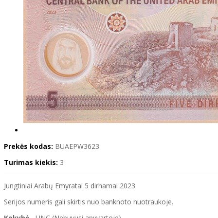
Prekės kodas:
BUAEPW3623
Turimas kiekis:
3
Jungtiniai Arabų Emyratai 5 dirhamai 2023
Serijos numeris gali skirtis nuo banknoto nuotraukoje.
Kokybė
- UNC (Nebuvusi apyvartoje)