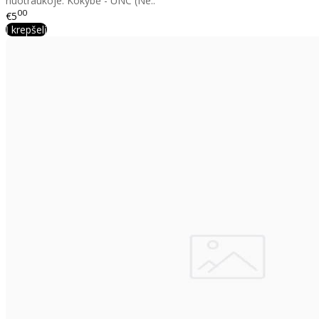
nuotraukoje. Kokybė - UNC (Ne..
00
€5
Į krepšelį