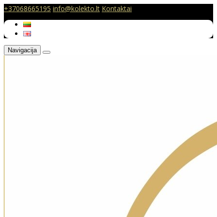
+37068665195
info@kolekto.lt
Kontaktai
Navigacija