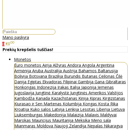
Mano paskyra
00
€0
0
Prekių krepšelis tuščias!
Monetos
Euro monetos
Airija
Alžyras
Andora
Angola
Argentina
Armėnija
Aruba
Australija
Austrija
Bahamos
Baltarusija
Bolivija
Botsvana
Brazilija
Burundis
Butanas
Ceilonas
Čilė
Danija
Egiptas
Ekvadoras
Filipinai
Gambija
Gana
Gibraltaras
Honkongas
Indonezija
Irakas
Italija
Japonija
Jemenas
Jugoslavija
Jungtinė Karalystė
Jungtinės Amerikos Valstijos
Kambodža
Kanada
Kazachstanas
Kinija
Kipras
Kirgizstanas
Kiurasao ir Sen Martenas
Kolumbija
Kongas
Kosta Rika
Kroatija
Kuko salos
Latvija
Lenkija
Lesotas
Liberija
Lietuva
Liuksemburgas
Makedonija
Malaizija
Malavis
Maldyvai
Marokas
Mauricijus
Mauritanija
Meksika
Meno sala
Mianmaras
Moldova
Naujoji Zelandija
Nepalas
Nikaragva