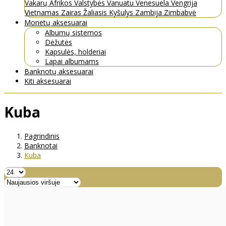
Vakarų Afrikos Valstybės
Vanuatu
Venesuela
Vengrija
Vietnamas
Zairas
Žaliasis Kyšulys
Zambija
Zimbabvė
Monetų aksesuarai
Albumų sistemos
Dėžutės
Kapsulės, holderiai
Lapai albumams
Banknotų aksesuarai
Kiti aksesuarai
Kuba
Pagrindinis
Banknotai
Kuba