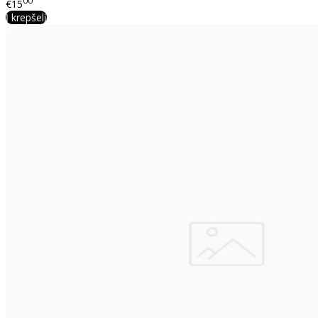
00
€15
Į krepšelį