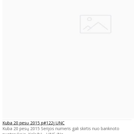
Kuba 20 pesų 2015 p#122j UNC
Kuba 20 pesų 2015 Serijos numeris gali skirtis nuo banknoto