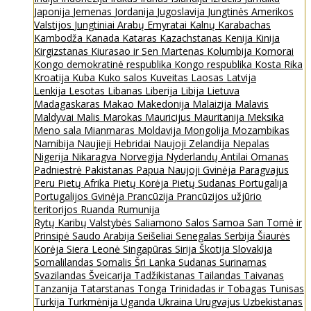
Japonija
Jemenas
Jordanija
Jugoslavija
Jungtinės Amerikos
Valstijos
Jungtiniai Arabų Emyratai
Kalnų Karabachas
Kambodža
Kanada
Kataras
Kazachstanas
Kenija
Kinija
Kirgizstanas
Kiurasao ir Sen Martenas
Kolumbija
Komorai
Kongo demokratinė respublika
Kongo respublika
Kosta Rika
Kroatija
Kuba
Kuko salos
Kuveitas
Laosas
Latvija
Lenkija
Lesotas
Libanas
Liberija
Libija
Lietuva
Madagaskaras
Makao
Makedonija
Malaizija
Malavis
Maldyvai
Malis
Marokas
Mauricijus
Mauritanija
Meksika
Meno sala
Mianmaras
Moldavija
Mongolija
Mozambikas
Namibija
Naujieji Hebridai
Naujoji Zelandija
Nepalas
Nigerija
Nikaragva
Norvegija
Nyderlandų Antilai
Omanas
Padniestrė
Pakistanas
Papua Naujoji Gvinėja
Paragvajus
Peru
Pietų Afrika
Pietų Korėja
Pietų Sudanas
Portugalija
Portugalijos Gvinėja
Prancūzija
Prancūzijos užjūrio
teritorijos
Ruanda
Rumunija
Rytų Karibų Valstybės
Saliamono Salos
Samoa
San Tomė ir
Prinsipė
Saudo Arabija
Seišeliai
Senegalas
Serbija
Šiaurės
Korėja
Siera Leonė
Singapūras
Sirija
Škotija
Slovakija
Somalilandas
Somalis
Šri Lanka
Sudanas
Surinamas
Svazilandas
Šveicarija
Tadžikistanas
Tailandas
Taivanas
Tanzanija
Tatarstanas
Tonga
Trinidadas ir Tobagas
Tunisas
Turkija
Turkmėnija
Uganda
Ukraina
Urugvajus
Uzbekistanas