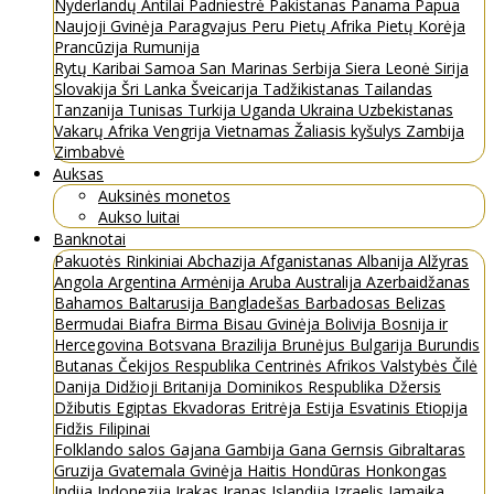
Nyderlandų Antilai
Padniestrė
Pakistanas
Panama
Papua
Naujoji Gvinėja
Paragvajus
Peru
Pietų Afrika
Pietų Korėja
Prancūzija
Rumunija
Rytų Karibai
Samoa
San Marinas
Serbija
Siera Leonė
Sirija
Slovakija
Šri Lanka
Šveicarija
Tadžikistanas
Tailandas
Tanzanija
Tunisas
Turkija
Uganda
Ukraina
Uzbekistanas
Vakarų Afrika
Vengrija
Vietnamas
Žaliasis kyšulys
Zambija
Zimbabvė
Auksas
Auksinės monetos
Aukso luitai
Banknotai
Pakuotės
Rinkiniai
Abchazija
Afganistanas
Albanija
Alžyras
Angola
Argentina
Armėnija
Aruba
Australija
Azerbaidžanas
Bahamos
Baltarusija
Bangladešas
Barbadosas
Belizas
Bermudai
Biafra
Birma
Bisau Gvinėja
Bolivija
Bosnija ir
Hercegovina
Botsvana
Brazilija
Brunėjus
Bulgarija
Burundis
Butanas
Čekijos Respublika
Centrinės Afrikos Valstybės
Čilė
Danija
Didžioji Britanija
Dominikos Respublika
Džersis
Džibutis
Egiptas
Ekvadoras
Eritrėja
Estija
Esvatinis
Etiopija
Fidžis
Filipinai
Folklando salos
Gajana
Gambija
Gana
Gernsis
Gibraltaras
Gruzija
Gvatemala
Gvinėja
Haitis
Hondūras
Honkongas
Indija
Indonezija
Irakas
Iranas
Islandija
Izraelis
Jamaika