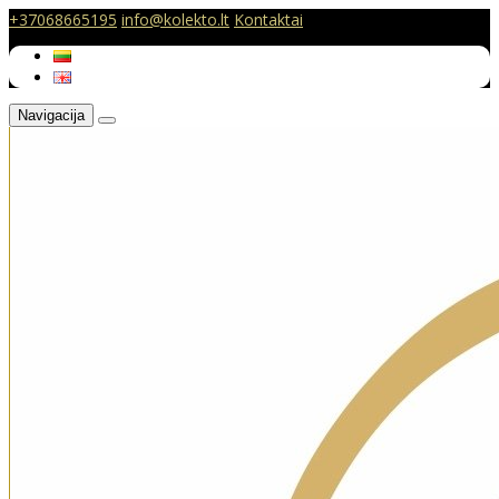
+37068665195
info@kolekto.lt
Kontaktai
Navigacija