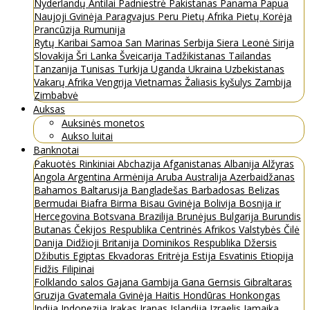
Nyderlandų Antilai
Padniestrė
Pakistanas
Panama
Papua
Naujoji Gvinėja
Paragvajus
Peru
Pietų Afrika
Pietų Korėja
Prancūzija
Rumunija
Rytų Karibai
Samoa
San Marinas
Serbija
Siera Leonė
Sirija
Slovakija
Šri Lanka
Šveicarija
Tadžikistanas
Tailandas
Tanzanija
Tunisas
Turkija
Uganda
Ukraina
Uzbekistanas
Vakarų Afrika
Vengrija
Vietnamas
Žaliasis kyšulys
Zambija
Zimbabvė
Auksas
Auksinės monetos
Aukso luitai
Banknotai
Pakuotės
Rinkiniai
Abchazija
Afganistanas
Albanija
Alžyras
Angola
Argentina
Armėnija
Aruba
Australija
Azerbaidžanas
Bahamos
Baltarusija
Bangladešas
Barbadosas
Belizas
Bermudai
Biafra
Birma
Bisau Gvinėja
Bolivija
Bosnija ir
Hercegovina
Botsvana
Brazilija
Brunėjus
Bulgarija
Burundis
Butanas
Čekijos Respublika
Centrinės Afrikos Valstybės
Čilė
Danija
Didžioji Britanija
Dominikos Respublika
Džersis
Džibutis
Egiptas
Ekvadoras
Eritrėja
Estija
Esvatinis
Etiopija
Fidžis
Filipinai
Folklando salos
Gajana
Gambija
Gana
Gernsis
Gibraltaras
Gruzija
Gvatemala
Gvinėja
Haitis
Hondūras
Honkongas
Indija
Indonezija
Irakas
Iranas
Islandija
Izraelis
Jamaika