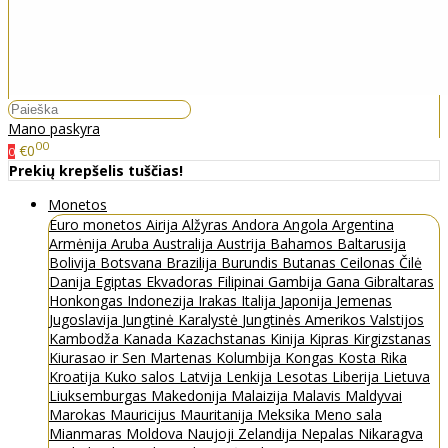
Mano paskyra
00
€0
0
Prekių krepšelis tuščias!
Monetos
Euro monetos
Airija
Alžyras
Andora
Angola
Argentina
Armėnija
Aruba
Australija
Austrija
Bahamos
Baltarusija
Bolivija
Botsvana
Brazilija
Burundis
Butanas
Ceilonas
Čilė
Danija
Egiptas
Ekvadoras
Filipinai
Gambija
Gana
Gibraltaras
Honkongas
Indonezija
Irakas
Italija
Japonija
Jemenas
Jugoslavija
Jungtinė Karalystė
Jungtinės Amerikos Valstijos
Kambodža
Kanada
Kazachstanas
Kinija
Kipras
Kirgizstanas
Kiurasao ir Sen Martenas
Kolumbija
Kongas
Kosta Rika
Kroatija
Kuko salos
Latvija
Lenkija
Lesotas
Liberija
Lietuva
Liuksemburgas
Makedonija
Malaizija
Malavis
Maldyvai
Marokas
Mauricijus
Mauritanija
Meksika
Meno sala
Mianmaras
Moldova
Naujoji Zelandija
Nepalas
Nikaragva