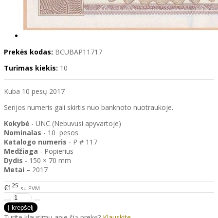
Prekės kodas:
BCUBAP11717
Turimas kiekis:
10
Kuba 10 pesų 2017
Serijos numeris gali skirtis nuo banknoto nuotraukoje.
Kokybė
- UNC (Nebuvusi apyvartoje)
Nominalas
- 10 pesos
Katalogo
numeris
- P # 117
Medžiaga
- Popierius
Dydis
- 150 × 70 mm
Metai
– 2017
25
€1
su PVM
Turite klausimų apie šią prekę?
Klauskite