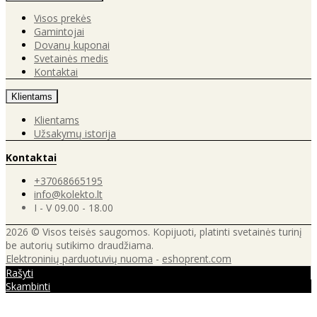
Visos prekės
Gamintojai
Dovanų kuponai
Svetainės medis
Kontaktai
Klientams
Klientams
Užsakymų istorija
Kontaktai
+37068665195
info@kolekto.lt
I - V 09.00 - 18.00
2026 © Visos teisės saugomos. Kopijuoti, platinti svetainės turinį
be autorių sutikimo draudžiama.
Elektroninių parduotuvių nuoma
-
eshoprent.com
Rašyti
Skambinti