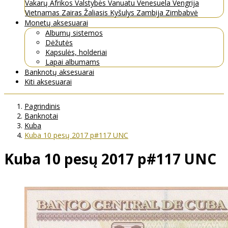
Vakarų Afrikos Valstybės
Vanuatu
Venesuela
Vengrija
Vietnamas
Zairas
Žaliasis Kyšulys
Zambija
Zimbabvė
Monetų aksesuarai
Albumų sistemos
Dėžutės
Kapsulės, holderiai
Lapai albumams
Banknotų aksesuarai
Kiti aksesuarai
Pagrindinis
Banknotai
Kuba
Kuba 10 pesų 2017 p#117 UNC
Kuba 10 pesų 2017 p#117 UNC