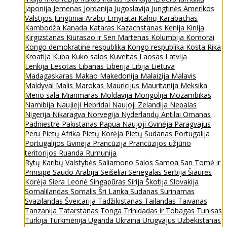
Japonija
Jemenas
Jordanija
Jugoslavija
Jungtinės Amerikos
Valstijos
Jungtiniai Arabų Emyratai
Kalnų Karabachas
Kambodža
Kanada
Kataras
Kazachstanas
Kenija
Kinija
Kirgizstanas
Kiurasao ir Sen Martenas
Kolumbija
Komorai
Kongo demokratinė respublika
Kongo respublika
Kosta Rika
Kroatija
Kuba
Kuko salos
Kuveitas
Laosas
Latvija
Lenkija
Lesotas
Libanas
Liberija
Libija
Lietuva
Madagaskaras
Makao
Makedonija
Malaizija
Malavis
Maldyvai
Malis
Marokas
Mauricijus
Mauritanija
Meksika
Meno sala
Mianmaras
Moldavija
Mongolija
Mozambikas
Namibija
Naujieji Hebridai
Naujoji Zelandija
Nepalas
Nigerija
Nikaragva
Norvegija
Nyderlandų Antilai
Omanas
Padniestrė
Pakistanas
Papua Naujoji Gvinėja
Paragvajus
Peru
Pietų Afrika
Pietų Korėja
Pietų Sudanas
Portugalija
Portugalijos Gvinėja
Prancūzija
Prancūzijos užjūrio
teritorijos
Ruanda
Rumunija
Rytų Karibų Valstybės
Saliamono Salos
Samoa
San Tomė ir
Prinsipė
Saudo Arabija
Seišeliai
Senegalas
Serbija
Šiaurės
Korėja
Siera Leonė
Singapūras
Sirija
Škotija
Slovakija
Somalilandas
Somalis
Šri Lanka
Sudanas
Surinamas
Svazilandas
Šveicarija
Tadžikistanas
Tailandas
Taivanas
Tanzanija
Tatarstanas
Tonga
Trinidadas ir Tobagas
Tunisas
Turkija
Turkmėnija
Uganda
Ukraina
Urugvajus
Uzbekistanas