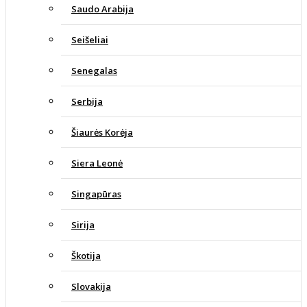
Saudo Arabija
Seišeliai
Senegalas
Serbija
Šiaurės Korėja
Siera Leonė
Singapūras
Sirija
Škotija
Slovakija