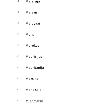
Malaizija
Malavis
Maldyvai
Malis
Marokas
Mauricijus
Mauritanija
Meksika
Meno sala
Mianmaras