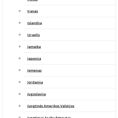
Iranas
Islandija
Izraelis
Jamaika
Japonija
Jemenas
Jordanija
Jugoslavija
Jungtinės Amerikos Valstijos
Jungtiniai Arabų Emyratai