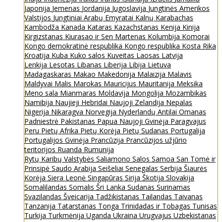
Japonija
Jemenas
Jordanija
Jugoslavija
Jungtinės Amerikos
Valstijos
Jungtiniai Arabų Emyratai
Kalnų Karabachas
Kambodža
Kanada
Kataras
Kazachstanas
Kenija
Kinija
Kirgizstanas
Kiurasao ir Sen Martenas
Kolumbija
Komorai
Kongo demokratinė respublika
Kongo respublika
Kosta Rika
Kroatija
Kuba
Kuko salos
Kuveitas
Laosas
Latvija
Lenkija
Lesotas
Libanas
Liberija
Libija
Lietuva
Madagaskaras
Makao
Makedonija
Malaizija
Malavis
Maldyvai
Malis
Marokas
Mauricijus
Mauritanija
Meksika
Meno sala
Mianmaras
Moldavija
Mongolija
Mozambikas
Namibija
Naujieji Hebridai
Naujoji Zelandija
Nepalas
Nigerija
Nikaragva
Norvegija
Nyderlandų Antilai
Omanas
Padniestrė
Pakistanas
Papua Naujoji Gvinėja
Paragvajus
Peru
Pietų Afrika
Pietų Korėja
Pietų Sudanas
Portugalija
Portugalijos Gvinėja
Prancūzija
Prancūzijos užjūrio
teritorijos
Ruanda
Rumunija
Rytų Karibų Valstybės
Saliamono Salos
Samoa
San Tomė ir
Prinsipė
Saudo Arabija
Seišeliai
Senegalas
Serbija
Šiaurės
Korėja
Siera Leonė
Singapūras
Sirija
Škotija
Slovakija
Somalilandas
Somalis
Šri Lanka
Sudanas
Surinamas
Svazilandas
Šveicarija
Tadžikistanas
Tailandas
Taivanas
Tanzanija
Tatarstanas
Tonga
Trinidadas ir Tobagas
Tunisas
Turkija
Turkmėnija
Uganda
Ukraina
Urugvajus
Uzbekistanas