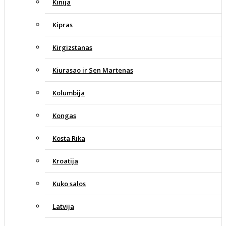
Kinija
Kipras
Kirgizstanas
Kiurasao ir Sen Martenas
Kolumbija
Kongas
Kosta Rika
Kroatija
Kuko salos
Latvija