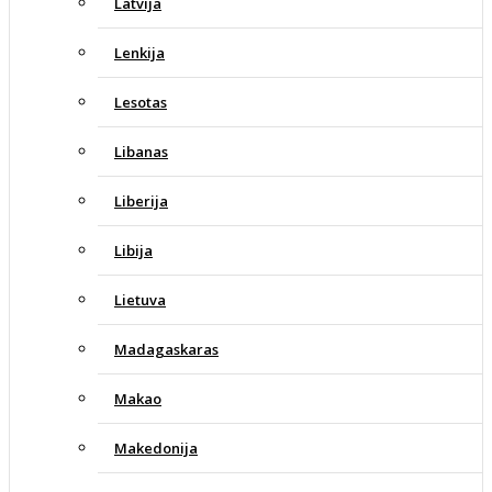
Latvija
Lenkija
Lesotas
Libanas
Liberija
Libija
Lietuva
Madagaskaras
Makao
Makedonija