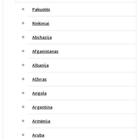
Pakuotės
Rinkiniai
Abchazija
Afganistanas
Albanija
Alžyras
Angola
Argentina
Armėnija
Aruba