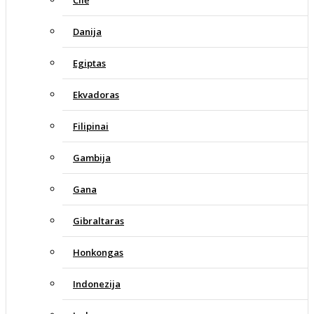
Danija
Egiptas
Ekvadoras
Filipinai
Gambija
Gana
Gibraltaras
Honkongas
Indonezija