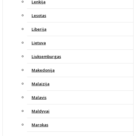
Lenkija
Lesotas
Liberija
Lietuva
Liuksemburgas
Makedonija
Malaizija
Malavis
Maldyvai
Marokas