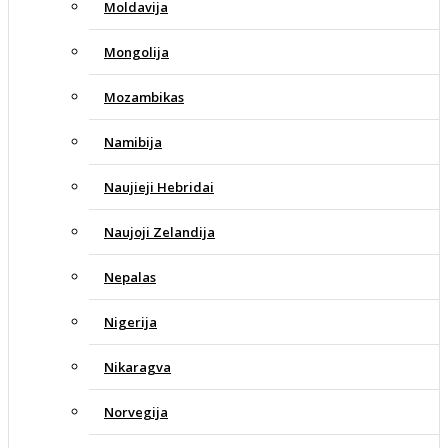
Moldavija
Mongolija
Mozambikas
Namibija
Naujieji Hebridai
Naujoji Zelandija
Nepalas
Nigerija
Nikaragva
Norvegija