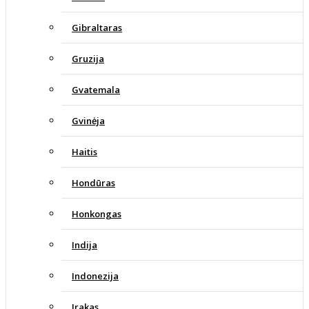
Gibraltaras
Gruzija
Gvatemala
Gvinėja
Haitis
Hondūras
Honkongas
Indija
Indonezija
Irakas