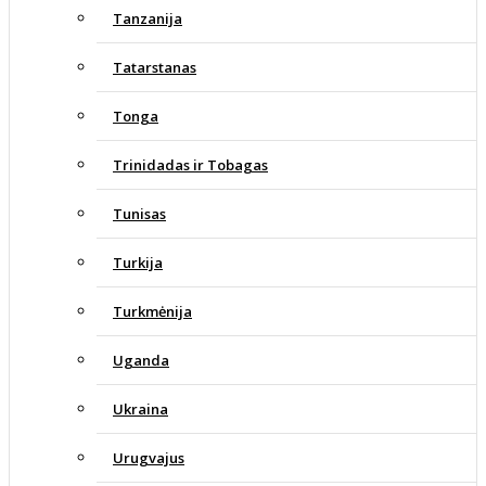
Tanzanija
Tatarstanas
Tonga
Trinidadas ir Tobagas
Tunisas
Turkija
Turkmėnija
Uganda
Ukraina
Urugvajus