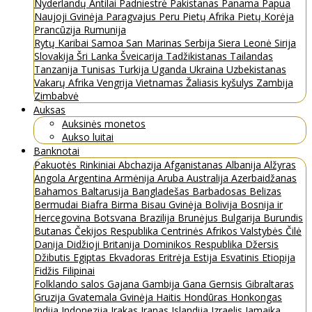
Nyderlandų Antilai
Padniestrė
Pakistanas
Panama
Papua
Naujoji Gvinėja
Paragvajus
Peru
Pietų Afrika
Pietų Korėja
Prancūzija
Rumunija
Rytų Karibai
Samoa
San Marinas
Serbija
Siera Leonė
Sirija
Slovakija
Šri Lanka
Šveicarija
Tadžikistanas
Tailandas
Tanzanija
Tunisas
Turkija
Uganda
Ukraina
Uzbekistanas
Vakarų Afrika
Vengrija
Vietnamas
Žaliasis kyšulys
Zambija
Zimbabvė
Auksas
Auksinės monetos
Aukso luitai
Banknotai
Pakuotės
Rinkiniai
Abchazija
Afganistanas
Albanija
Alžyras
Angola
Argentina
Armėnija
Aruba
Australija
Azerbaidžanas
Bahamos
Baltarusija
Bangladešas
Barbadosas
Belizas
Bermudai
Biafra
Birma
Bisau Gvinėja
Bolivija
Bosnija ir
Hercegovina
Botsvana
Brazilija
Brunėjus
Bulgarija
Burundis
Butanas
Čekijos Respublika
Centrinės Afrikos Valstybės
Čilė
Danija
Didžioji Britanija
Dominikos Respublika
Džersis
Džibutis
Egiptas
Ekvadoras
Eritrėja
Estija
Esvatinis
Etiopija
Fidžis
Filipinai
Folklando salos
Gajana
Gambija
Gana
Gernsis
Gibraltaras
Gruzija
Gvatemala
Gvinėja
Haitis
Hondūras
Honkongas
Indija
Indonezija
Irakas
Iranas
Islandija
Izraelis
Jamaika