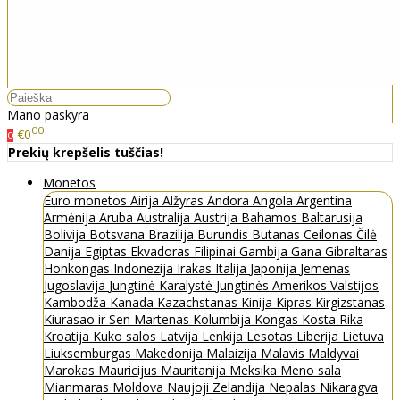
Mano paskyra
00
€0
0
Prekių krepšelis tuščias!
Monetos
Euro monetos
Airija
Alžyras
Andora
Angola
Argentina
Armėnija
Aruba
Australija
Austrija
Bahamos
Baltarusija
Bolivija
Botsvana
Brazilija
Burundis
Butanas
Ceilonas
Čilė
Danija
Egiptas
Ekvadoras
Filipinai
Gambija
Gana
Gibraltaras
Honkongas
Indonezija
Irakas
Italija
Japonija
Jemenas
Jugoslavija
Jungtinė Karalystė
Jungtinės Amerikos Valstijos
Kambodža
Kanada
Kazachstanas
Kinija
Kipras
Kirgizstanas
Kiurasao ir Sen Martenas
Kolumbija
Kongas
Kosta Rika
Kroatija
Kuko salos
Latvija
Lenkija
Lesotas
Liberija
Lietuva
Liuksemburgas
Makedonija
Malaizija
Malavis
Maldyvai
Marokas
Mauricijus
Mauritanija
Meksika
Meno sala
Mianmaras
Moldova
Naujoji Zelandija
Nepalas
Nikaragva