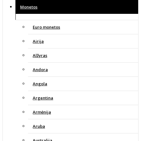
Monetos
Euro monetos
Airija
Alžyras
Andora
Angola
Argentina
Armėnija
Aruba
Australija