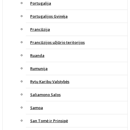
Portugalija
Portugalijos Gvinėja
Prancūzija
Prancūzijos užjūrio teritorijos
Ruanda
Rumunija
Rytų Karibų Valstybės
Saliamono Salos
Samoa
San Tomė ir Prinsipė