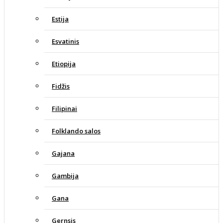
Estija
Esvatinis
Etiopija
Fidžis
Filipinai
Folklando salos
Gajana
Gambija
Gana
Gernsis