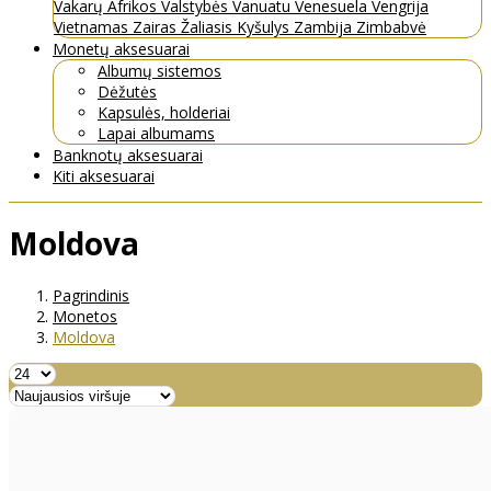
Vakarų Afrikos Valstybės
Vanuatu
Venesuela
Vengrija
Vietnamas
Zairas
Žaliasis Kyšulys
Zambija
Zimbabvė
Monetų aksesuarai
Albumų sistemos
Dėžutės
Kapsulės, holderiai
Lapai albumams
Banknotų aksesuarai
Kiti aksesuarai
Moldova
Pagrindinis
Monetos
Moldova