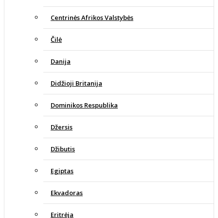
Centrinės Afrikos Valstybės
Čilė
Danija
Didžioji Britanija
Dominikos Respublika
Džersis
Džibutis
Egiptas
Ekvadoras
Eritrėja