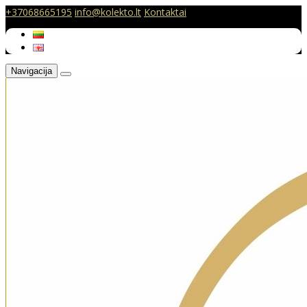
+37068665195
info@kolekto.lt
Kontaktai
Navigacija