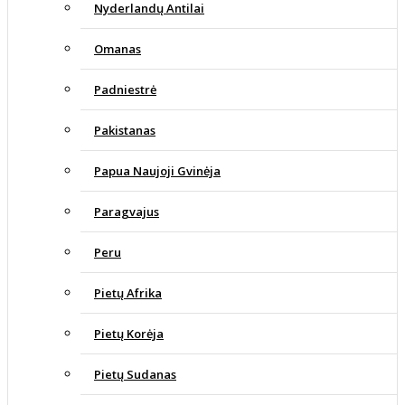
Nyderlandų Antilai
Omanas
Padniestrė
Pakistanas
Papua Naujoji Gvinėja
Paragvajus
Peru
Pietų Afrika
Pietų Korėja
Pietų Sudanas