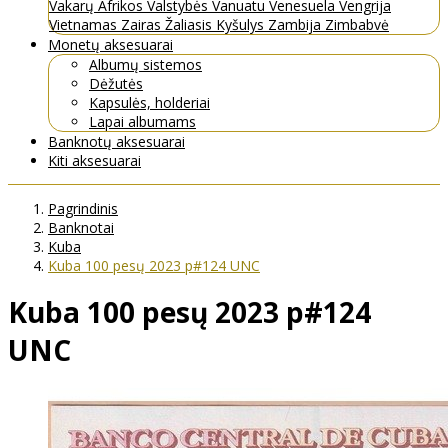
Vakarų Afrikos Valstybės
Vanuatu
Venesuela
Vengrija
Vietnamas
Zairas
Žaliasis Kyšulys
Zambija
Zimbabvė
Monetų aksesuarai
Albumų sistemos
Dėžutės
Kapsulės, holderiai
Lapai albumams
Banknotų aksesuarai
Kiti aksesuarai
Pagrindinis
Banknotai
Kuba
Kuba 100 pesų 2023 p#124 UNC
Kuba 100 pesų 2023 p#124
UNC