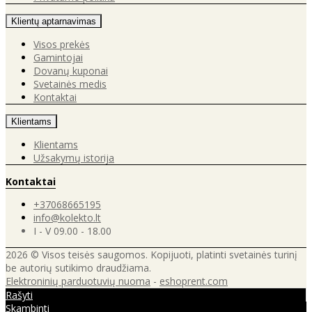
Klientų aptarnavimas
Visos prekės
Gamintojai
Dovanų kuponai
Svetainės medis
Kontaktai
Klientams
Klientams
Užsakymų istorija
Kontaktai
+37068665195
info@kolekto.lt
I - V 09.00 - 18.00
2026 © Visos teisės saugomos. Kopijuoti, platinti svetainės turinį
be autorių sutikimo draudžiama.
Elektroninių parduotuvių nuoma
-
eshoprent.com
Rašyti
Skambinti