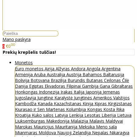
Mano paskyra
00
€0
0
Prekių krepšelis tuščias!
Monetos
Euro monetos
Airija
Alžyras
Andora
Angola
Argentina
Armėnija
Aruba
Australija
Austrija
Bahamos
Baltarusija
Bolivija
Botsvana
Brazilija
Burundis
Butanas
Ceilonas
Čilė
Danija
Egiptas
Ekvadoras
Filipinai
Gambija
Gana
Gibraltaras
Honkongas
Indonezija
Irakas
Italija
Japonija
Jemenas
Jugoslavija
Jungtinė Karalystė
Jungtinės Amerikos Valstijos
Kambodža
Kanada
Kazachstanas
Kinija
Kipras
Kirgizstanas
Kiurasao ir Sen Martenas
Kolumbija
Kongas
Kosta Rika
Kroatija
Kuko salos
Latvija
Lenkija
Lesotas
Liberija
Lietuva
Liuksemburgas
Makedonija
Malaizija
Malavis
Maldyvai
Marokas
Mauricijus
Mauritanija
Meksika
Meno sala
Mianmaras
Moldova
Naujoji Zelandija
Nepalas
Nikaragva