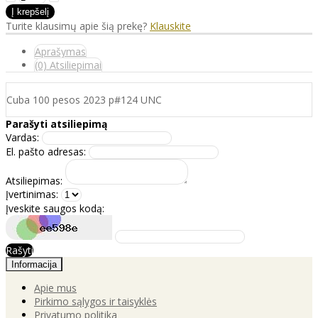
Turite klausimų apie šią prekę?
Klauskite
Aprašymas
(0) Atsiliepimai
Cuba 100 pesos 2023 p#124 UNC
Parašyti atsiliepimą
Vardas:
El. pašto adresas:
Atsiliepimas:
Įvertinimas:
Įveskite saugos kodą:
Rašyti
Informacija
Apie mus
Pirkimo sąlygos ir taisyklės
Privatumo politika