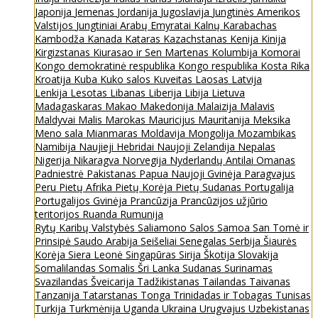
Japonija
Jemenas
Jordanija
Jugoslavija
Jungtinės Amerikos
Valstijos
Jungtiniai Arabų Emyratai
Kalnų Karabachas
Kambodža
Kanada
Kataras
Kazachstanas
Kenija
Kinija
Kirgizstanas
Kiurasao ir Sen Martenas
Kolumbija
Komorai
Kongo demokratinė respublika
Kongo respublika
Kosta Rika
Kroatija
Kuba
Kuko salos
Kuveitas
Laosas
Latvija
Lenkija
Lesotas
Libanas
Liberija
Libija
Lietuva
Madagaskaras
Makao
Makedonija
Malaizija
Malavis
Maldyvai
Malis
Marokas
Mauricijus
Mauritanija
Meksika
Meno sala
Mianmaras
Moldavija
Mongolija
Mozambikas
Namibija
Naujieji Hebridai
Naujoji Zelandija
Nepalas
Nigerija
Nikaragva
Norvegija
Nyderlandų Antilai
Omanas
Padniestrė
Pakistanas
Papua Naujoji Gvinėja
Paragvajus
Peru
Pietų Afrika
Pietų Korėja
Pietų Sudanas
Portugalija
Portugalijos Gvinėja
Prancūzija
Prancūzijos užjūrio
teritorijos
Ruanda
Rumunija
Rytų Karibų Valstybės
Saliamono Salos
Samoa
San Tomė ir
Prinsipė
Saudo Arabija
Seišeliai
Senegalas
Serbija
Šiaurės
Korėja
Siera Leonė
Singapūras
Sirija
Škotija
Slovakija
Somalilandas
Somalis
Šri Lanka
Sudanas
Surinamas
Svazilandas
Šveicarija
Tadžikistanas
Tailandas
Taivanas
Tanzanija
Tatarstanas
Tonga
Trinidadas ir Tobagas
Tunisas
Turkija
Turkmėnija
Uganda
Ukraina
Urugvajus
Uzbekistanas