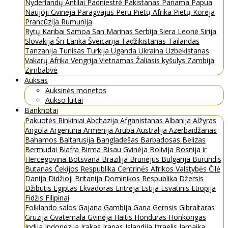
Nyderlandų Antilai
Padniestrė
Pakistanas
Panama
Papua
Naujoji Gvinėja
Paragvajus
Peru
Pietų Afrika
Pietų Korėja
Prancūzija
Rumunija
Rytų Karibai
Samoa
San Marinas
Serbija
Siera Leonė
Sirija
Slovakija
Šri Lanka
Šveicarija
Tadžikistanas
Tailandas
Tanzanija
Tunisas
Turkija
Uganda
Ukraina
Uzbekistanas
Vakarų Afrika
Vengrija
Vietnamas
Žaliasis kyšulys
Zambija
Zimbabvė
Auksas
Auksinės monetos
Aukso luitai
Banknotai
Pakuotės
Rinkiniai
Abchazija
Afganistanas
Albanija
Alžyras
Angola
Argentina
Armėnija
Aruba
Australija
Azerbaidžanas
Bahamos
Baltarusija
Bangladešas
Barbadosas
Belizas
Bermudai
Biafra
Birma
Bisau Gvinėja
Bolivija
Bosnija ir
Hercegovina
Botsvana
Brazilija
Brunėjus
Bulgarija
Burundis
Butanas
Čekijos Respublika
Centrinės Afrikos Valstybės
Čilė
Danija
Didžioji Britanija
Dominikos Respublika
Džersis
Džibutis
Egiptas
Ekvadoras
Eritrėja
Estija
Esvatinis
Etiopija
Fidžis
Filipinai
Folklando salos
Gajana
Gambija
Gana
Gernsis
Gibraltaras
Gruzija
Gvatemala
Gvinėja
Haitis
Hondūras
Honkongas
Indija
Indonezija
Irakas
Iranas
Islandija
Izraelis
Jamaika