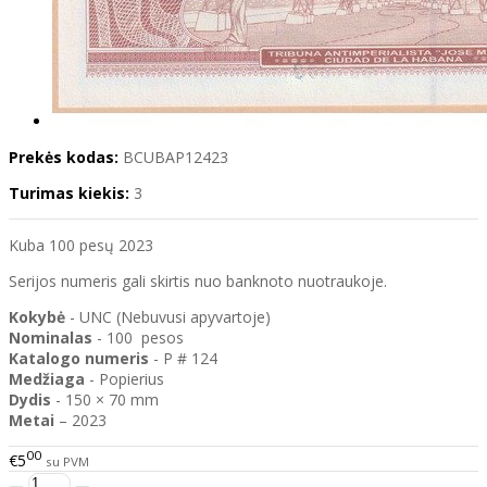
Prekės kodas:
BCUBAP12423
Turimas kiekis:
3
Kuba 100 pesų 2023
Serijos numeris gali skirtis nuo banknoto nuotraukoje.
Kokybė
- UNC (Nebuvusi apyvartoje)
Nominalas
- 100 pesos
Katalogo
numeris
- P # 124
Medžiaga
- Popierius
Dydis
- 150 × 70 mm
Metai
– 2023
00
€5
su PVM