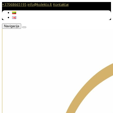
+37068665195
info@kolekto.lt
Kontaktai
Navigacija