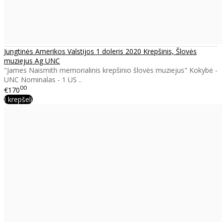
Jungtinės Amerikos Valstijos 1 doleris 2020 Krepšinis, Šlovės
muziejus Ag UNC
"James Naismith memorialinis krepšinio šlovės muziejus" Kokybė -
UNC Nominalas - 1 US ..
00
€170
Į krepšelį