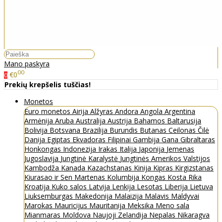
Mano paskyra
00
€0
0
Prekių krepšelis tuščias!
Monetos
Euro monetos
Airija
Alžyras
Andora
Angola
Argentina
Armėnija
Aruba
Australija
Austrija
Bahamos
Baltarusija
Bolivija
Botsvana
Brazilija
Burundis
Butanas
Ceilonas
Čilė
Danija
Egiptas
Ekvadoras
Filipinai
Gambija
Gana
Gibraltaras
Honkongas
Indonezija
Irakas
Italija
Japonija
Jemenas
Jugoslavija
Jungtinė Karalystė
Jungtinės Amerikos Valstijos
Kambodža
Kanada
Kazachstanas
Kinija
Kipras
Kirgizstanas
Kiurasao ir Sen Martenas
Kolumbija
Kongas
Kosta Rika
Kroatija
Kuko salos
Latvija
Lenkija
Lesotas
Liberija
Lietuva
Liuksemburgas
Makedonija
Malaizija
Malavis
Maldyvai
Marokas
Mauricijus
Mauritanija
Meksika
Meno sala
Mianmaras
Moldova
Naujoji Zelandija
Nepalas
Nikaragva