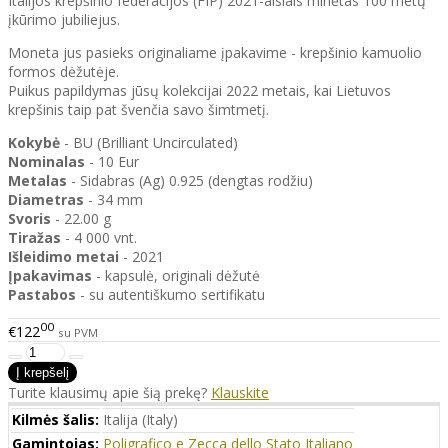
Italijos krepšinio federacijos (FIP) 2021-aisiais minėtas 100 metų
įkūrimo jubiliejus.
Moneta jus pasieks originaliame įpakavime - krepšinio kamuolio
formos dėžutėje.
Puikus papildymas jūsų kolekcijai 2022 metais, kai Lietuvos
krepšinis taip pat švenčia savo šimtmetį.
Kokybė
- BU (Brilliant Uncirculated)
Nominalas
- 10 Eur
Metalas
- Sidabras (Ag) 0.925 (dengtas rodžiu)
Diametras
- 34 mm
Svoris
- 22.00 g
Tiražas
- 4 000 vnt.
Išleidimo
metai
- 2021
Įpakavimas
- kapsulė, originali dėžutė
Pastabos
- su autentiškumo sertifikatu
00
€122
su PVM
Turite klausimų apie šią prekę?
Klauskite
Kilmės šalis:
Italija (Italy)
Gamintojas:
Poligrafico e Zecca dello Stato Italiano