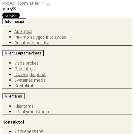
PROOF Nominalas - 1 U..
00
€150
Į krepšelį
Informacija
Apie mus
Pirkimo sąlygos ir taisyklės
Privatumo politika
Klientų aptarnavimas
Visos prekės
Gamintojai
Dovanų kuponai
Svetainės medis
Kontaktai
Klientams
Klientams
Užsakymų istorija
Kontaktai
+37068665195