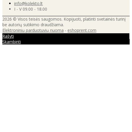
info@kolekto.lt
I - V 09.00 - 18.00
2026 © Visos teisės saugomos. Kopijuoti, platinti svetainės turinį
be autorių sutikimo draudžiama.
Elektroninių parduotuvių nuoma
-
eshoprent.com
Rašyti
Skambinti