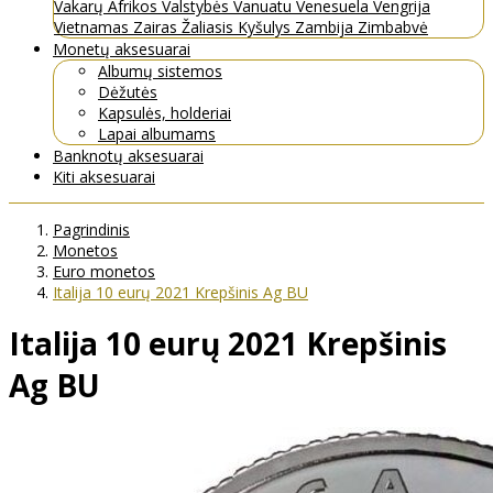
Vakarų Afrikos Valstybės
Vanuatu
Venesuela
Vengrija
Vietnamas
Zairas
Žaliasis Kyšulys
Zambija
Zimbabvė
Monetų aksesuarai
Albumų sistemos
Dėžutės
Kapsulės, holderiai
Lapai albumams
Banknotų aksesuarai
Kiti aksesuarai
Pagrindinis
Monetos
Euro monetos
Italija 10 eurų 2021 Krepšinis Ag BU
Italija 10 eurų 2021 Krepšinis
Ag BU