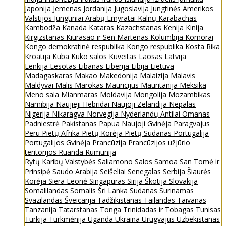
Japonija
Jemenas
Jordanija
Jugoslavija
Jungtinės Amerikos
Valstijos
Jungtiniai Arabų Emyratai
Kalnų Karabachas
Kambodža
Kanada
Kataras
Kazachstanas
Kenija
Kinija
Kirgizstanas
Kiurasao ir Sen Martenas
Kolumbija
Komorai
Kongo demokratinė respublika
Kongo respublika
Kosta Rika
Kroatija
Kuba
Kuko salos
Kuveitas
Laosas
Latvija
Lenkija
Lesotas
Libanas
Liberija
Libija
Lietuva
Madagaskaras
Makao
Makedonija
Malaizija
Malavis
Maldyvai
Malis
Marokas
Mauricijus
Mauritanija
Meksika
Meno sala
Mianmaras
Moldavija
Mongolija
Mozambikas
Namibija
Naujieji Hebridai
Naujoji Zelandija
Nepalas
Nigerija
Nikaragva
Norvegija
Nyderlandų Antilai
Omanas
Padniestrė
Pakistanas
Papua Naujoji Gvinėja
Paragvajus
Peru
Pietų Afrika
Pietų Korėja
Pietų Sudanas
Portugalija
Portugalijos Gvinėja
Prancūzija
Prancūzijos užjūrio
teritorijos
Ruanda
Rumunija
Rytų Karibų Valstybės
Saliamono Salos
Samoa
San Tomė ir
Prinsipė
Saudo Arabija
Seišeliai
Senegalas
Serbija
Šiaurės
Korėja
Siera Leonė
Singapūras
Sirija
Škotija
Slovakija
Somalilandas
Somalis
Šri Lanka
Sudanas
Surinamas
Svazilandas
Šveicarija
Tadžikistanas
Tailandas
Taivanas
Tanzanija
Tatarstanas
Tonga
Trinidadas ir Tobagas
Tunisas
Turkija
Turkmėnija
Uganda
Ukraina
Urugvajus
Uzbekistanas