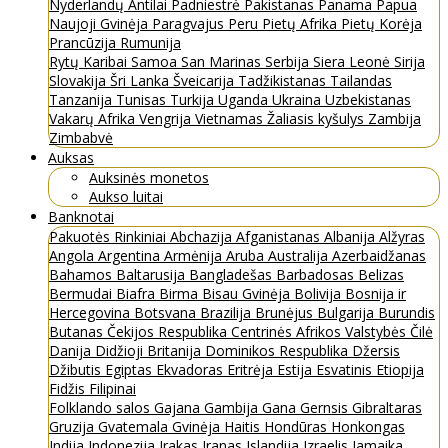
Nyderlandų Antilai
Padniestrė
Pakistanas
Panama
Papua
Naujoji Gvinėja
Paragvajus
Peru
Pietų Afrika
Pietų Korėja
Prancūzija
Rumunija
Rytų Karibai
Samoa
San Marinas
Serbija
Siera Leonė
Sirija
Slovakija
Šri Lanka
Šveicarija
Tadžikistanas
Tailandas
Tanzanija
Tunisas
Turkija
Uganda
Ukraina
Uzbekistanas
Vakarų Afrika
Vengrija
Vietnamas
Žaliasis kyšulys
Zambija
Zimbabvė
Auksas
Auksinės monetos
Aukso luitai
Banknotai
Pakuotės
Rinkiniai
Abchazija
Afganistanas
Albanija
Alžyras
Angola
Argentina
Armėnija
Aruba
Australija
Azerbaidžanas
Bahamos
Baltarusija
Bangladešas
Barbadosas
Belizas
Bermudai
Biafra
Birma
Bisau Gvinėja
Bolivija
Bosnija ir
Hercegovina
Botsvana
Brazilija
Brunėjus
Bulgarija
Burundis
Butanas
Čekijos Respublika
Centrinės Afrikos Valstybės
Čilė
Danija
Didžioji Britanija
Dominikos Respublika
Džersis
Džibutis
Egiptas
Ekvadoras
Eritrėja
Estija
Esvatinis
Etiopija
Fidžis
Filipinai
Folklando salos
Gajana
Gambija
Gana
Gernsis
Gibraltaras
Gruzija
Gvatemala
Gvinėja
Haitis
Hondūras
Honkongas
Indija
Indonezija
Irakas
Iranas
Islandija
Izraelis
Jamaika