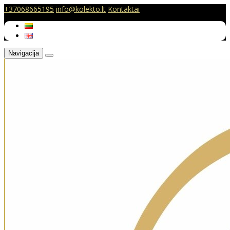
+37068665195
info@kolekto.lt
Kontaktai
Navigacija