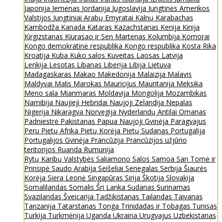
Japonija
Jemenas
Jordanija
Jugoslavija
Jungtinės Amerikos
Valstijos
Jungtiniai Arabų Emyratai
Kalnų Karabachas
Kambodža
Kanada
Kataras
Kazachstanas
Kenija
Kinija
Kirgizstanas
Kiurasao ir Sen Martenas
Kolumbija
Komorai
Kongo demokratinė respublika
Kongo respublika
Kosta Rika
Kroatija
Kuba
Kuko salos
Kuveitas
Laosas
Latvija
Lenkija
Lesotas
Libanas
Liberija
Libija
Lietuva
Madagaskaras
Makao
Makedonija
Malaizija
Malavis
Maldyvai
Malis
Marokas
Mauricijus
Mauritanija
Meksika
Meno sala
Mianmaras
Moldavija
Mongolija
Mozambikas
Namibija
Naujieji Hebridai
Naujoji Zelandija
Nepalas
Nigerija
Nikaragva
Norvegija
Nyderlandų Antilai
Omanas
Padniestrė
Pakistanas
Papua Naujoji Gvinėja
Paragvajus
Peru
Pietų Afrika
Pietų Korėja
Pietų Sudanas
Portugalija
Portugalijos Gvinėja
Prancūzija
Prancūzijos užjūrio
teritorijos
Ruanda
Rumunija
Rytų Karibų Valstybės
Saliamono Salos
Samoa
San Tomė ir
Prinsipė
Saudo Arabija
Seišeliai
Senegalas
Serbija
Šiaurės
Korėja
Siera Leonė
Singapūras
Sirija
Škotija
Slovakija
Somalilandas
Somalis
Šri Lanka
Sudanas
Surinamas
Svazilandas
Šveicarija
Tadžikistanas
Tailandas
Taivanas
Tanzanija
Tatarstanas
Tonga
Trinidadas ir Tobagas
Tunisas
Turkija
Turkmėnija
Uganda
Ukraina
Urugvajus
Uzbekistanas