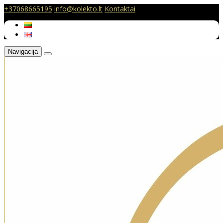
+37068665195
info@kolekto.lt
Kontaktai
Navigacija