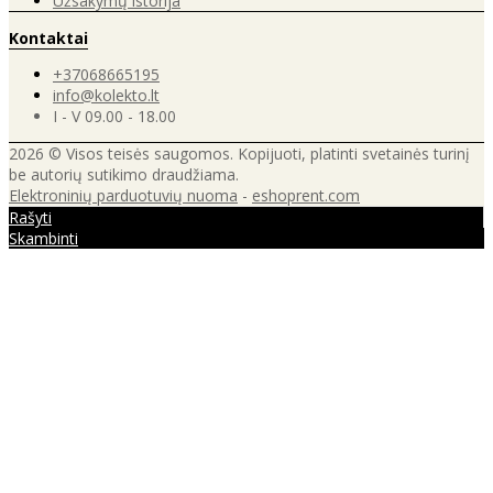
Užsakymų istorija
Kontaktai
+37068665195
info@kolekto.lt
I - V 09.00 - 18.00
2026 © Visos teisės saugomos. Kopijuoti, platinti svetainės turinį
be autorių sutikimo draudžiama.
Elektroninių parduotuvių nuoma
-
eshoprent.com
Rašyti
Skambinti