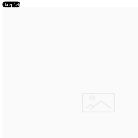
Į krepšelį