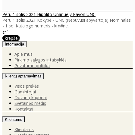
Peru 1 solis 2021 Hipolito Unanue y Pavon UNC
Peru 1 solis 2021 Kokybė - UNC (Nebuvusi apyvartoje) Nominalas
- 1 sol Katalogo numeris - km#ne..
55
€1
Į krepšelį
Informacija
Apie mus
Pirkimo sąlygos ir taisyklės
Privatumo politika
Klientų aptarnavimas
Visos prekės
Gamintojai
Dovanų kuponai
Svetainės medis
Kontaktai
Klientams
Klientams