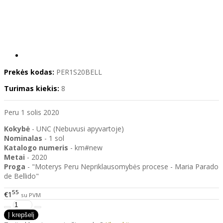
Prekės kodas:
PER1S20BELL
Turimas kiekis:
8
Peru 1 solis 2020
Kokybė
- UNC (Nebuvusi apyvartoje)
Nominalas
- 1 sol
Katalogo
numeris
- km#new
Metai
- 2020
Proga
- "Moterys Peru Nepriklausomybės procese - Maria Parado
de Bellido"
55
€1
su PVM