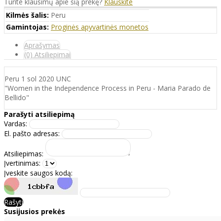
Turite klausimų apie šią prekę?
Klauskite
Kilmės šalis:
Peru
Gamintojas:
Proginės apyvartinės monetos
Aprašymas
(0) Atsiliepimai
Peru 1 sol 2020 UNC
"Women in the Independence Process in Peru - Maria Parado de
Bellido"
Parašyti atsiliepimą
Vardas:
El. pašto adresas:
Atsiliepimas:
Įvertinimas:
Įveskite saugos kodą:
Rašyti
Susijusios prekės