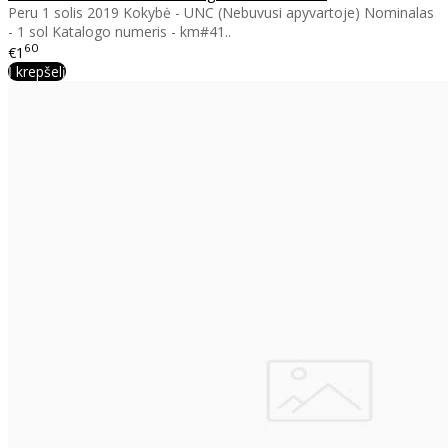
Peru 1 solis 2019 Kokybė - UNC (Nebuvusi apyvartoje) Nominalas
- 1 sol Katalogo numeris - km#41..
60
€1
Į krepšelį