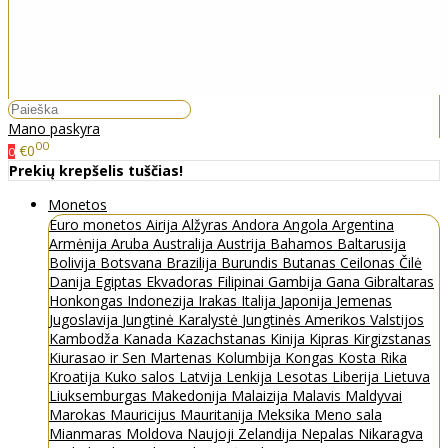
Mano paskyra
00
€0
0
Prekių krepšelis tuščias!
Monetos
Euro monetos
Airija
Alžyras
Andora
Angola
Argentina
Armėnija
Aruba
Australija
Austrija
Bahamos
Baltarusija
Bolivija
Botsvana
Brazilija
Burundis
Butanas
Ceilonas
Čilė
Danija
Egiptas
Ekvadoras
Filipinai
Gambija
Gana
Gibraltaras
Honkongas
Indonezija
Irakas
Italija
Japonija
Jemenas
Jugoslavija
Jungtinė Karalystė
Jungtinės Amerikos Valstijos
Kambodža
Kanada
Kazachstanas
Kinija
Kipras
Kirgizstanas
Kiurasao ir Sen Martenas
Kolumbija
Kongas
Kosta Rika
Kroatija
Kuko salos
Latvija
Lenkija
Lesotas
Liberija
Lietuva
Liuksemburgas
Makedonija
Malaizija
Malavis
Maldyvai
Marokas
Mauricijus
Mauritanija
Meksika
Meno sala
Mianmaras
Moldova
Naujoji Zelandija
Nepalas
Nikaragva