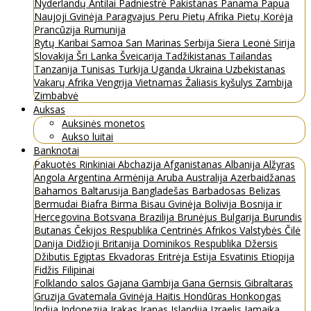
Nyderlandų Antilai
Padniestrė
Pakistanas
Panama
Papua
Naujoji Gvinėja
Paragvajus
Peru
Pietų Afrika
Pietų Korėja
Prancūzija
Rumunija
Rytų Karibai
Samoa
San Marinas
Serbija
Siera Leonė
Sirija
Slovakija
Šri Lanka
Šveicarija
Tadžikistanas
Tailandas
Tanzanija
Tunisas
Turkija
Uganda
Ukraina
Uzbekistanas
Vakarų Afrika
Vengrija
Vietnamas
Žaliasis kyšulys
Zambija
Zimbabvė
Auksas
Auksinės monetos
Aukso luitai
Banknotai
Pakuotės
Rinkiniai
Abchazija
Afganistanas
Albanija
Alžyras
Angola
Argentina
Armėnija
Aruba
Australija
Azerbaidžanas
Bahamos
Baltarusija
Bangladešas
Barbadosas
Belizas
Bermudai
Biafra
Birma
Bisau Gvinėja
Bolivija
Bosnija ir
Hercegovina
Botsvana
Brazilija
Brunėjus
Bulgarija
Burundis
Butanas
Čekijos Respublika
Centrinės Afrikos Valstybės
Čilė
Danija
Didžioji Britanija
Dominikos Respublika
Džersis
Džibutis
Egiptas
Ekvadoras
Eritrėja
Estija
Esvatinis
Etiopija
Fidžis
Filipinai
Folklando salos
Gajana
Gambija
Gana
Gernsis
Gibraltaras
Gruzija
Gvatemala
Gvinėja
Haitis
Hondūras
Honkongas
Indija
Indonezija
Irakas
Iranas
Islandija
Izraelis
Jamaika