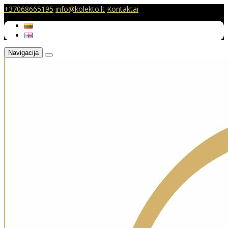
+37068665195
info@kolekto.lt
Kontaktai
Navigacija