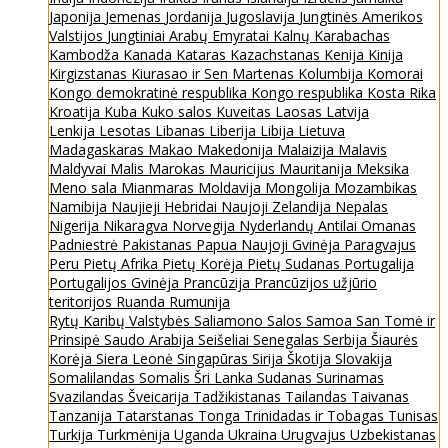
Japonija
Jemenas
Jordanija
Jugoslavija
Jungtinės Amerikos
Valstijos
Jungtiniai Arabų Emyratai
Kalnų Karabachas
Kambodža
Kanada
Kataras
Kazachstanas
Kenija
Kinija
Kirgizstanas
Kiurasao ir Sen Martenas
Kolumbija
Komorai
Kongo demokratinė respublika
Kongo respublika
Kosta Rika
Kroatija
Kuba
Kuko salos
Kuveitas
Laosas
Latvija
Lenkija
Lesotas
Libanas
Liberija
Libija
Lietuva
Madagaskaras
Makao
Makedonija
Malaizija
Malavis
Maldyvai
Malis
Marokas
Mauricijus
Mauritanija
Meksika
Meno sala
Mianmaras
Moldavija
Mongolija
Mozambikas
Namibija
Naujieji Hebridai
Naujoji Zelandija
Nepalas
Nigerija
Nikaragva
Norvegija
Nyderlandų Antilai
Omanas
Padniestrė
Pakistanas
Papua Naujoji Gvinėja
Paragvajus
Peru
Pietų Afrika
Pietų Korėja
Pietų Sudanas
Portugalija
Portugalijos Gvinėja
Prancūzija
Prancūzijos užjūrio
teritorijos
Ruanda
Rumunija
Rytų Karibų Valstybės
Saliamono Salos
Samoa
San Tomė ir
Prinsipė
Saudo Arabija
Seišeliai
Senegalas
Serbija
Šiaurės
Korėja
Siera Leonė
Singapūras
Sirija
Škotija
Slovakija
Somalilandas
Somalis
Šri Lanka
Sudanas
Surinamas
Svazilandas
Šveicarija
Tadžikistanas
Tailandas
Taivanas
Tanzanija
Tatarstanas
Tonga
Trinidadas ir Tobagas
Tunisas
Turkija
Turkmėnija
Uganda
Ukraina
Urugvajus
Uzbekistanas