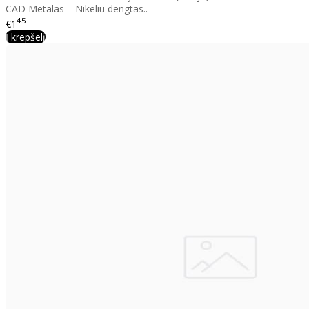
CAD Metalas – Nikeliu dengtas..
45
€1
Į krepšelį