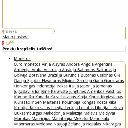
Mano paskyra
00
€0
0
Prekių krepšelis tuščias!
Monetos
Euro monetos
Airija
Alžyras
Andora
Angola
Argentina
Armėnija
Aruba
Australija
Austrija
Bahamos
Baltarusija
Bolivija
Botsvana
Brazilija
Burundis
Butanas
Ceilonas
Čilė
Danija
Egiptas
Ekvadoras
Filipinai
Gambija
Gana
Gibraltaras
Honkongas
Indonezija
Irakas
Italija
Japonija
Jemenas
Jugoslavija
Jungtinė Karalystė
Jungtinės Amerikos Valstijos
Kambodža
Kanada
Kazachstanas
Kinija
Kipras
Kirgizstanas
Kiurasao ir Sen Martenas
Kolumbija
Kongas
Kosta Rika
Kroatija
Kuko salos
Latvija
Lenkija
Lesotas
Liberija
Lietuva
Liuksemburgas
Makedonija
Malaizija
Malavis
Maldyvai
Marokas
Mauricijus
Mauritanija
Meksika
Meno sala
Mianmaras
Moldova
Naujoji Zelandija
Nepalas
Nikaragva