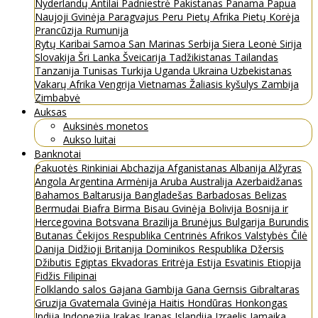
Nyderlandų Antilai
Padniestrė
Pakistanas
Panama
Papua
Naujoji Gvinėja
Paragvajus
Peru
Pietų Afrika
Pietų Korėja
Prancūzija
Rumunija
Rytų Karibai
Samoa
San Marinas
Serbija
Siera Leonė
Sirija
Slovakija
Šri Lanka
Šveicarija
Tadžikistanas
Tailandas
Tanzanija
Tunisas
Turkija
Uganda
Ukraina
Uzbekistanas
Vakarų Afrika
Vengrija
Vietnamas
Žaliasis kyšulys
Zambija
Zimbabvė
Auksas
Auksinės monetos
Aukso luitai
Banknotai
Pakuotės
Rinkiniai
Abchazija
Afganistanas
Albanija
Alžyras
Angola
Argentina
Armėnija
Aruba
Australija
Azerbaidžanas
Bahamos
Baltarusija
Bangladešas
Barbadosas
Belizas
Bermudai
Biafra
Birma
Bisau Gvinėja
Bolivija
Bosnija ir
Hercegovina
Botsvana
Brazilija
Brunėjus
Bulgarija
Burundis
Butanas
Čekijos Respublika
Centrinės Afrikos Valstybės
Čilė
Danija
Didžioji Britanija
Dominikos Respublika
Džersis
Džibutis
Egiptas
Ekvadoras
Eritrėja
Estija
Esvatinis
Etiopija
Fidžis
Filipinai
Folklando salos
Gajana
Gambija
Gana
Gernsis
Gibraltaras
Gruzija
Gvatemala
Gvinėja
Haitis
Hondūras
Honkongas
Indija
Indonezija
Irakas
Iranas
Islandija
Izraelis
Jamaika