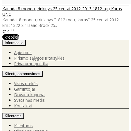
Kanada 8 monetų rinkinys 25 centai 2012-2013 1812-ųjų Karas
UNC
Kanada, 8 monetų rinkinys "1812 metų karas" 25 centai 2012
km#1322 Sir Isaac Brock 25..
00
€14
Į krepšelį
Informacija
Apie mus
Pirkimo sąlygos ir taisyklės
Privatumo politika
Klientų aptarnavimas
Visos prekės
Gamintojai
Dovanų kuponai
Svetainės medis
Kontaktai
Klientams
Klientams