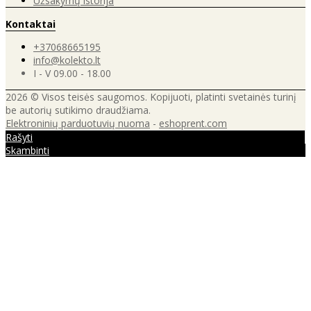
Užsakymų istorija
Kontaktai
+37068665195
info@kolekto.lt
I - V 09.00 - 18.00
2026 © Visos teisės saugomos. Kopijuoti, platinti svetainės turinį
be autorių sutikimo draudžiama.
Elektroninių parduotuvių nuoma
-
eshoprent.com
Rašyti
Skambinti