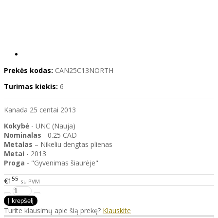
Prekės kodas:
CAN25C13NORTH
Turimas kiekis:
6
Kanada 25 centai 2013
Kokybė
- UNC (Nauja)
Nominalas
- 0.25 CAD
Metalas
– Nikeliu dengtas plienas
Metai
- 2013
Proga
- "Gyvenimas šiaurėje"
55
€1
su PVM
Turite klausimų apie šią prekę?
Klauskite