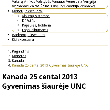
Vakarų Afrikos Valstybės
Vanuatu
Venesuela
Vengrija
Vietnamas
Zairas
Žaliasis Kyšulys
Zambija
Zimbabvė
Monetų aksesuarai
Albumų sistemos
Dėžutės
Kapsulės, holderiai
Lapai albumams
Banknotų aksesuarai
Kiti aksesuarai
Pagrindinis
Monetos
Kanada
Kanada 25 centai 2013 Gyvenimas šiaurėje UNC
Kanada 25 centai 2013
Gyvenimas šiaurėje UNC