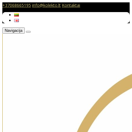
+37068665195
info@kolekto.lt
Kontaktai
Navigacija