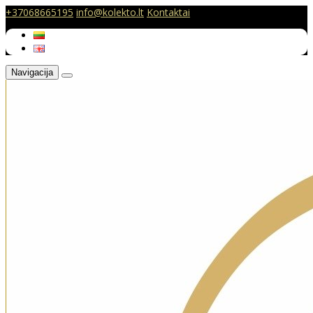
+37068665195
info@kolekto.lt
Kontaktai
Navigacija