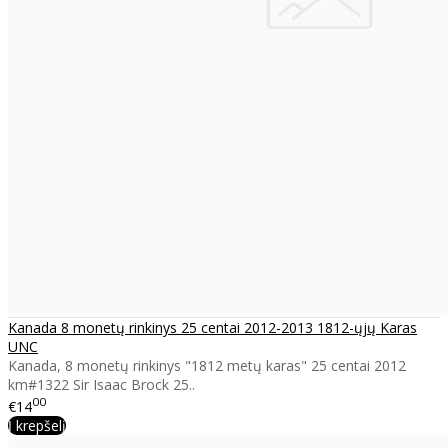
Kanada 8 monetų rinkinys 25 centai 2012-2013 1812-ųjų Karas
UNC
Kanada, 8 monetų rinkinys "1812 metų karas" 25 centai 2012
km#1322 Sir Isaac Brock 25..
00
€14
Į krepšelį