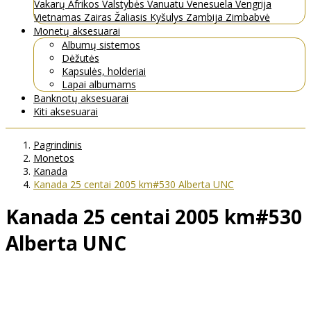
Vakarų Afrikos Valstybės
Vanuatu
Venesuela
Vengrija
Vietnamas
Zairas
Žaliasis Kyšulys
Zambija
Zimbabvė
Monetų aksesuarai
Albumų sistemos
Dėžutės
Kapsulės, holderiai
Lapai albumams
Banknotų aksesuarai
Kiti aksesuarai
Pagrindinis
Monetos
Kanada
Kanada 25 centai 2005 km#530 Alberta UNC
Kanada 25 centai 2005 km#530
Alberta UNC