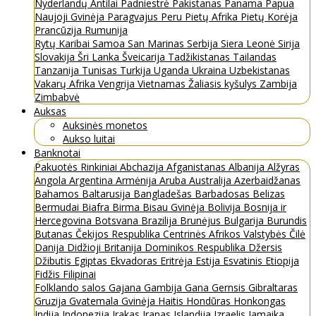
Nyderlandų Antilai
Padniestrė
Pakistanas
Panama
Papua
Naujoji Gvinėja
Paragvajus
Peru
Pietų Afrika
Pietų Korėja
Prancūzija
Rumunija
Rytų Karibai
Samoa
San Marinas
Serbija
Siera Leonė
Sirija
Slovakija
Šri Lanka
Šveicarija
Tadžikistanas
Tailandas
Tanzanija
Tunisas
Turkija
Uganda
Ukraina
Uzbekistanas
Vakarų Afrika
Vengrija
Vietnamas
Žaliasis kyšulys
Zambija
Zimbabvė
Auksas
Auksinės monetos
Aukso luitai
Banknotai
Pakuotės
Rinkiniai
Abchazija
Afganistanas
Albanija
Alžyras
Angola
Argentina
Armėnija
Aruba
Australija
Azerbaidžanas
Bahamos
Baltarusija
Bangladešas
Barbadosas
Belizas
Bermudai
Biafra
Birma
Bisau Gvinėja
Bolivija
Bosnija ir
Hercegovina
Botsvana
Brazilija
Brunėjus
Bulgarija
Burundis
Butanas
Čekijos Respublika
Centrinės Afrikos Valstybės
Čilė
Danija
Didžioji Britanija
Dominikos Respublika
Džersis
Džibutis
Egiptas
Ekvadoras
Eritrėja
Estija
Esvatinis
Etiopija
Fidžis
Filipinai
Folklando salos
Gajana
Gambija
Gana
Gernsis
Gibraltaras
Gruzija
Gvatemala
Gvinėja
Haitis
Hondūras
Honkongas
Indija
Indonezija
Irakas
Iranas
Islandija
Izraelis
Jamaika