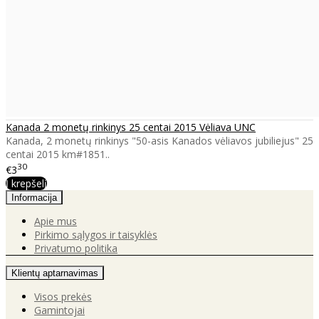
Kanada 2 monetų rinkinys 25 centai 2015 Vėliava UNC
Kanada, 2 monetų rinkinys "50-asis Kanados vėliavos jubiliejus" 25
centai 2015 km#1851..
30
€3
Į krepšelį
Informacija
Apie mus
Pirkimo sąlygos ir taisyklės
Privatumo politika
Klientų aptarnavimas
Visos prekės
Gamintojai