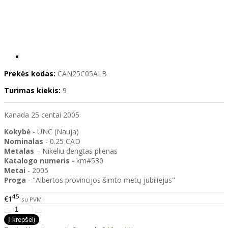
Prekės kodas:
CAN25C05ALB
Turimas kiekis:
9
Kanada 25 centai 2005
Kokybė
- UNC (Nauja)
Nominalas
- 0.25 CAD
Metalas
– Nikeliu dengtas plienas
Katalogo
numeris
- km#530
Metai
- 2005
Proga
- "Albertos provincijos šimto metų jubiliejus"
45
€1
su PVM