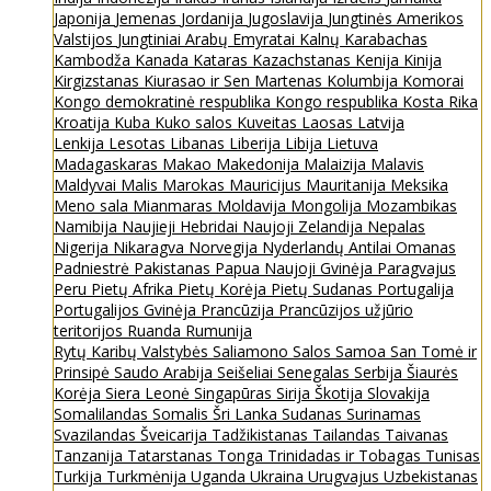
Japonija
Jemenas
Jordanija
Jugoslavija
Jungtinės Amerikos
Valstijos
Jungtiniai Arabų Emyratai
Kalnų Karabachas
Kambodža
Kanada
Kataras
Kazachstanas
Kenija
Kinija
Kirgizstanas
Kiurasao ir Sen Martenas
Kolumbija
Komorai
Kongo demokratinė respublika
Kongo respublika
Kosta Rika
Kroatija
Kuba
Kuko salos
Kuveitas
Laosas
Latvija
Lenkija
Lesotas
Libanas
Liberija
Libija
Lietuva
Madagaskaras
Makao
Makedonija
Malaizija
Malavis
Maldyvai
Malis
Marokas
Mauricijus
Mauritanija
Meksika
Meno sala
Mianmaras
Moldavija
Mongolija
Mozambikas
Namibija
Naujieji Hebridai
Naujoji Zelandija
Nepalas
Nigerija
Nikaragva
Norvegija
Nyderlandų Antilai
Omanas
Padniestrė
Pakistanas
Papua Naujoji Gvinėja
Paragvajus
Peru
Pietų Afrika
Pietų Korėja
Pietų Sudanas
Portugalija
Portugalijos Gvinėja
Prancūzija
Prancūzijos užjūrio
teritorijos
Ruanda
Rumunija
Rytų Karibų Valstybės
Saliamono Salos
Samoa
San Tomė ir
Prinsipė
Saudo Arabija
Seišeliai
Senegalas
Serbija
Šiaurės
Korėja
Siera Leonė
Singapūras
Sirija
Škotija
Slovakija
Somalilandas
Somalis
Šri Lanka
Sudanas
Surinamas
Svazilandas
Šveicarija
Tadžikistanas
Tailandas
Taivanas
Tanzanija
Tatarstanas
Tonga
Trinidadas ir Tobagas
Tunisas
Turkija
Turkmėnija
Uganda
Ukraina
Urugvajus
Uzbekistanas