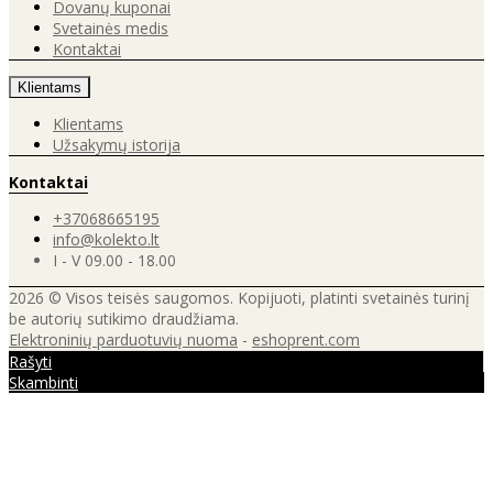
Dovanų kuponai
Svetainės medis
Kontaktai
Klientams
Klientams
Užsakymų istorija
Kontaktai
+37068665195
info@kolekto.lt
I - V 09.00 - 18.00
2026 © Visos teisės saugomos. Kopijuoti, platinti svetainės turinį
be autorių sutikimo draudžiama.
Elektroninių parduotuvių nuoma
-
eshoprent.com
Rašyti
Skambinti