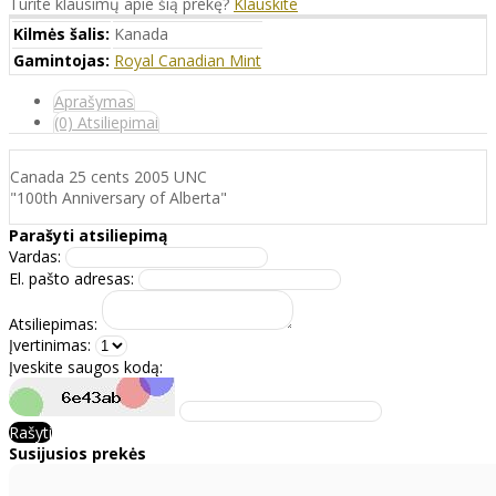
Turite klausimų apie šią prekę?
Klauskite
Kilmės šalis:
Kanada
Gamintojas:
Royal Canadian Mint
Aprašymas
(0) Atsiliepimai
Canada 25 cents 2005 UNC
"100th Anniversary of Alberta"
Parašyti atsiliepimą
Vardas:
El. pašto adresas:
Atsiliepimas:
Įvertinimas:
Įveskite saugos kodą:
Rašyti
Susijusios prekės