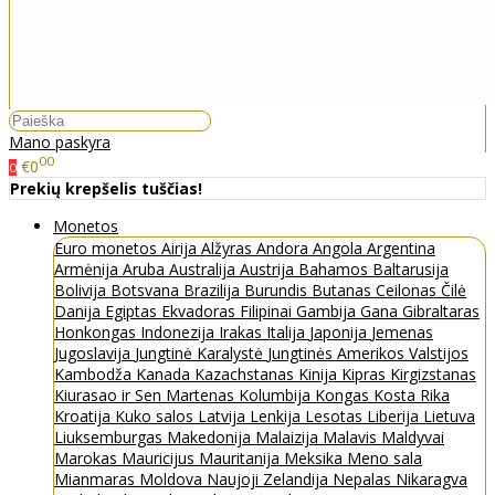
Mano paskyra
00
€0
0
Prekių krepšelis tuščias!
Monetos
Euro monetos
Airija
Alžyras
Andora
Angola
Argentina
Armėnija
Aruba
Australija
Austrija
Bahamos
Baltarusija
Bolivija
Botsvana
Brazilija
Burundis
Butanas
Ceilonas
Čilė
Danija
Egiptas
Ekvadoras
Filipinai
Gambija
Gana
Gibraltaras
Honkongas
Indonezija
Irakas
Italija
Japonija
Jemenas
Jugoslavija
Jungtinė Karalystė
Jungtinės Amerikos Valstijos
Kambodža
Kanada
Kazachstanas
Kinija
Kipras
Kirgizstanas
Kiurasao ir Sen Martenas
Kolumbija
Kongas
Kosta Rika
Kroatija
Kuko salos
Latvija
Lenkija
Lesotas
Liberija
Lietuva
Liuksemburgas
Makedonija
Malaizija
Malavis
Maldyvai
Marokas
Mauricijus
Mauritanija
Meksika
Meno sala
Mianmaras
Moldova
Naujoji Zelandija
Nepalas
Nikaragva