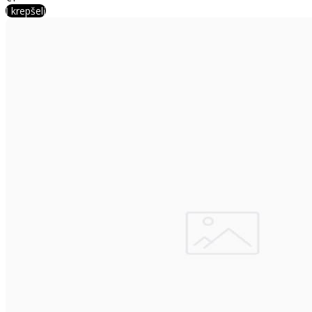
Į krepšelį