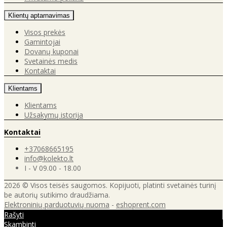
Klientų aptarnavimas
Visos prekės
Gamintojai
Dovanų kuponai
Svetainės medis
Kontaktai
Klientams
Klientams
Užsakymų istorija
Kontaktai
+37068665195
info@kolekto.lt
I - V 09.00 - 18.00
2026 © Visos teisės saugomos. Kopijuoti, platinti svetainės turinį
be autorių sutikimo draudžiama.
Elektroninių parduotuvių nuoma
-
eshoprent.com
Rašyti
Skambinti