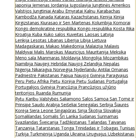
Japonija
Jemenas
Jordanija
Jugoslavija
Jungtinės Amerikos
Valstijos
Jungtiniai Arabų Emyratai
Kalnų Karabachas
Kambodža
Kanada
Kataras
Kazachstanas
Kenija
Kinija
Kirgizstanas
Kiurasao ir Sen Martenas
Kolumbija
Komorai
Kongo demokratinė respublika
Kongo respublika
Kosta Rika
Kroatija
Kuba
Kuko salos
Kuveitas
Laosas
Latvija
Lenkija
Lesotas
Libanas
Liberija
Libija
Lietuva
Madagaskaras
Makao
Makedonija
Malaizija
Malavis
Maldyvai
Malis
Marokas
Mauricijus
Mauritanija
Meksika
Meno sala
Mianmaras
Moldavija
Mongolija
Mozambikas
Namibija
Naujieji Hebridai
Naujoji Zelandija
Nepalas
Nigerija
Nikaragva
Norvegija
Nyderlandų Antilai
Omanas
Padniestrė
Pakistanas
Papua Naujoji Gvinėja
Paragvajus
Peru
Pietų Afrika
Pietų Korėja
Pietų Sudanas
Portugalija
Portugalijos Gvinėja
Prancūzija
Prancūzijos užjūrio
teritorijos
Ruanda
Rumunija
Rytų Karibų Valstybės
Saliamono Salos
Samoa
San Tomė ir
Prinsipė
Saudo Arabija
Seišeliai
Senegalas
Serbija
Šiaurės
Korėja
Siera Leonė
Singapūras
Sirija
Škotija
Slovakija
Somalilandas
Somalis
Šri Lanka
Sudanas
Surinamas
Svazilandas
Šveicarija
Tadžikistanas
Tailandas
Taivanas
Tanzanija
Tatarstanas
Tonga
Trinidadas ir Tobagas
Tunisas
Turkija
Turkmėnija
Uganda
Ukraina
Urugvajus
Uzbekistanas