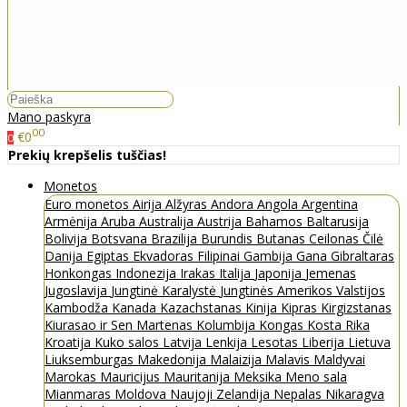
Mano paskyra
00
€0
0
Prekių krepšelis tuščias!
Monetos
Euro monetos
Airija
Alžyras
Andora
Angola
Argentina
Armėnija
Aruba
Australija
Austrija
Bahamos
Baltarusija
Bolivija
Botsvana
Brazilija
Burundis
Butanas
Ceilonas
Čilė
Danija
Egiptas
Ekvadoras
Filipinai
Gambija
Gana
Gibraltaras
Honkongas
Indonezija
Irakas
Italija
Japonija
Jemenas
Jugoslavija
Jungtinė Karalystė
Jungtinės Amerikos Valstijos
Kambodža
Kanada
Kazachstanas
Kinija
Kipras
Kirgizstanas
Kiurasao ir Sen Martenas
Kolumbija
Kongas
Kosta Rika
Kroatija
Kuko salos
Latvija
Lenkija
Lesotas
Liberija
Lietuva
Liuksemburgas
Makedonija
Malaizija
Malavis
Maldyvai
Marokas
Mauricijus
Mauritanija
Meksika
Meno sala
Mianmaras
Moldova
Naujoji Zelandija
Nepalas
Nikaragva