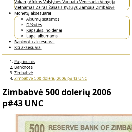
Vakarų Afrikos Valstybės
Vanuatu
Venesuela
Vengrija
Vietnamas
Zairas
Žaliasis Kyšulys
Zambija
Zimbabvė
Monetų aksesuarai
Albumų sistemos
Dėžutės
Kapsulės, holderiai
Lapai albumams
Banknotų aksesuarai
Kiti aksesuarai
Pagrindinis
Banknotai
Zimbabvė
Zimbabvė 500 dolerių 2006 p#43 UNC
Zimbabvė 500 dolerių 2006
p#43 UNC