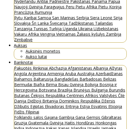
Nyderlandų Antilai
Padniestrė
Pakistanas
Panama
Papua
Naujoji Gvinėja
Paragvajus
Peru
Pietų Afrika
Pietų Korėja
Prancūzija
Rumunija
Rytų Karibai
Samoa
San Marinas
Serbija
Siera Leonė
Sirija
Slovakija
Šri Lanka
Šveicarija
Tadžikistanas
Tailandas
Tanzanija
Tunisas
Turkija
Uganda
Ukraina
Uzbekistanas
Vakarų Afrika
Vengrija
Vietnamas
Žaliasis kyšulys
Zambija
Zimbabvė
Auksas
Auksinės monetos
Aukso luitai
Banknotai
Pakuotės
Rinkiniai
Abchazija
Afganistanas
Albanija
Alžyras
Angola
Argentina
Armėnija
Aruba
Australija
Azerbaidžanas
Bahamos
Baltarusija
Bangladešas
Barbadosas
Belizas
Bermudai
Biafra
Birma
Bisau Gvinėja
Bolivija
Bosnija ir
Hercegovina
Botsvana
Brazilija
Brunėjus
Bulgarija
Burundis
Butanas
Čekijos Respublika
Centrinės Afrikos Valstybės
Čilė
Danija
Didžioji Britanija
Dominikos Respublika
Džersis
Džibutis
Egiptas
Ekvadoras
Eritrėja
Estija
Esvatinis
Etiopija
Fidžis
Filipinai
Folklando salos
Gajana
Gambija
Gana
Gernsis
Gibraltaras
Gruzija
Gvatemala
Gvinėja
Haitis
Hondūras
Honkongas
Indija
Indonezija
Irakas
Iranas
Islandija
Izraelis
Jamaika