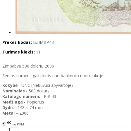
Prekės kodas:
BZIMBP43
Turimas kiekis:
11
Zimbabvė 500 dolerių 2006
Serijos numeris gali skirtis nuo banknoto nuotraukoje.
Kokybė
- UNC (Nebuvusi apyvartoje)
Nominalas
- 500 dollars
Katalogo
numeris
- P # 43
Medžiaga
- Popierius
Dydis
- 148 × 74 mm
Metai
– 2006
60
€1
su PVM