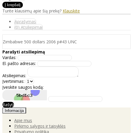
Turite klausimų apie šią prekę?
Klauskite
Aprašymas
(0) Atsiliepimai
Zimbabwe 500 dollars 2006 p#43 UNC
Parašyti atsiliepimą
Vardas:
El. pašto adresas:
Atsiliepimas:
Įvertinimas:
Įveskite saugos kodą:
Rašyti
Informacija
Apie mus
Pirkimo sąlygos ir taisyklės
Privatumo politika