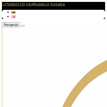
+37068665195
info@kolekto.lt
Kontaktai
Navigacija