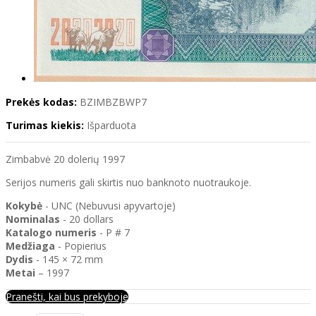
Prekės kodas:
BZIMBZBWP7
Turimas kiekis:
Išparduota
Zimbabvė 20 dolerių 1997
Serijos numeris gali skirtis nuo banknoto nuotraukoje.
Kokybė
- UNC (Nebuvusi apyvartoje)
Nominalas
- 20 dollars
Katalogo
numeris
- P # 7
Medžiaga
- Popierius
Dydis
- 145 × 72 mm
Metai
– 1997
Pranešti, kai bus prekyboje