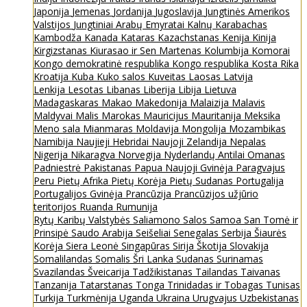
Japonija
Jemenas
Jordanija
Jugoslavija
Jungtinės Amerikos
Valstijos
Jungtiniai Arabų Emyratai
Kalnų Karabachas
Kambodža
Kanada
Kataras
Kazachstanas
Kenija
Kinija
Kirgizstanas
Kiurasao ir Sen Martenas
Kolumbija
Komorai
Kongo demokratinė respublika
Kongo respublika
Kosta Rika
Kroatija
Kuba
Kuko salos
Kuveitas
Laosas
Latvija
Lenkija
Lesotas
Libanas
Liberija
Libija
Lietuva
Madagaskaras
Makao
Makedonija
Malaizija
Malavis
Maldyvai
Malis
Marokas
Mauricijus
Mauritanija
Meksika
Meno sala
Mianmaras
Moldavija
Mongolija
Mozambikas
Namibija
Naujieji Hebridai
Naujoji Zelandija
Nepalas
Nigerija
Nikaragva
Norvegija
Nyderlandų Antilai
Omanas
Padniestrė
Pakistanas
Papua Naujoji Gvinėja
Paragvajus
Peru
Pietų Afrika
Pietų Korėja
Pietų Sudanas
Portugalija
Portugalijos Gvinėja
Prancūzija
Prancūzijos užjūrio
teritorijos
Ruanda
Rumunija
Rytų Karibų Valstybės
Saliamono Salos
Samoa
San Tomė ir
Prinsipė
Saudo Arabija
Seišeliai
Senegalas
Serbija
Šiaurės
Korėja
Siera Leonė
Singapūras
Sirija
Škotija
Slovakija
Somalilandas
Somalis
Šri Lanka
Sudanas
Surinamas
Svazilandas
Šveicarija
Tadžikistanas
Tailandas
Taivanas
Tanzanija
Tatarstanas
Tonga
Trinidadas ir Tobagas
Tunisas
Turkija
Turkmėnija
Uganda
Ukraina
Urugvajus
Uzbekistanas