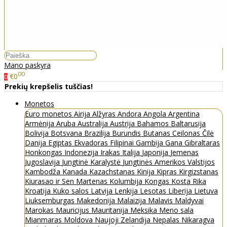
Mano paskyra
00
€0
0
Prekių krepšelis tuščias!
Monetos
Euro monetos
Airija
Alžyras
Andora
Angola
Argentina
Armėnija
Aruba
Australija
Austrija
Bahamos
Baltarusija
Bolivija
Botsvana
Brazilija
Burundis
Butanas
Ceilonas
Čilė
Danija
Egiptas
Ekvadoras
Filipinai
Gambija
Gana
Gibraltaras
Honkongas
Indonezija
Irakas
Italija
Japonija
Jemenas
Jugoslavija
Jungtinė Karalystė
Jungtinės Amerikos Valstijos
Kambodža
Kanada
Kazachstanas
Kinija
Kipras
Kirgizstanas
Kiurasao ir Sen Martenas
Kolumbija
Kongas
Kosta Rika
Kroatija
Kuko salos
Latvija
Lenkija
Lesotas
Liberija
Lietuva
Liuksemburgas
Makedonija
Malaizija
Malavis
Maldyvai
Marokas
Mauricijus
Mauritanija
Meksika
Meno sala
Mianmaras
Moldova
Naujoji Zelandija
Nepalas
Nikaragva