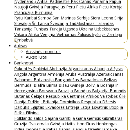
Nyderlandų Antilai
Padniestrė
Pakistanas
Panama
Papua
Naujoji Gvinėja
Paragvajus
Peru
Pietų Afrika
Pietų Korėja
Prancūzija
Rumunija
Rytų Karibai
Samoa
San Marinas
Serbija
Siera Leonė
Sirija
Slovakija
Šri Lanka
Šveicarija
Tadžikistanas
Tailandas
Tanzanija
Tunisas
Turkija
Uganda
Ukraina
Uzbekistanas
Vakarų Afrika
Vengrija
Vietnamas
Žaliasis kyšulys
Zambija
Zimbabvė
Auksas
Auksinės monetos
Aukso luitai
Banknotai
Pakuotės
Rinkiniai
Abchazija
Afganistanas
Albanija
Alžyras
Angola
Argentina
Armėnija
Aruba
Australija
Azerbaidžanas
Bahamos
Baltarusija
Bangladešas
Barbadosas
Belizas
Bermudai
Biafra
Birma
Bisau Gvinėja
Bolivija
Bosnija ir
Hercegovina
Botsvana
Brazilija
Brunėjus
Bulgarija
Burundis
Butanas
Čekijos Respublika
Centrinės Afrikos Valstybės
Čilė
Danija
Didžioji Britanija
Dominikos Respublika
Džersis
Džibutis
Egiptas
Ekvadoras
Eritrėja
Estija
Esvatinis
Etiopija
Fidžis
Filipinai
Folklando salos
Gajana
Gambija
Gana
Gernsis
Gibraltaras
Gruzija
Gvatemala
Gvinėja
Haitis
Hondūras
Honkongas
Indija
Indonezija
Irakas
Iranas
Islandija
Izraelis
Jamaika