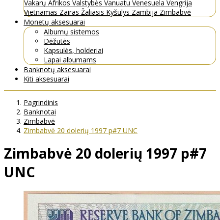
Vakarų Afrikos Valstybės
Vanuatu
Venesuela
Vengrija
Vietnamas
Zairas
Žaliasis Kyšulys
Zambija
Zimbabvė
Monetų aksesuarai
Albumų sistemos
Dėžutės
Kapsulės, holderiai
Lapai albumams
Banknotų aksesuarai
Kiti aksesuarai
Pagrindinis
Banknotai
Zimbabvė
Zimbabvė 20 dolerių 1997 p#7 UNC
Zimbabvė 20 dolerių 1997 p#7
UNC