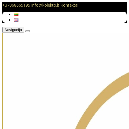
+37068665195
info@kolekto.lt
Kontaktai
Navigacija