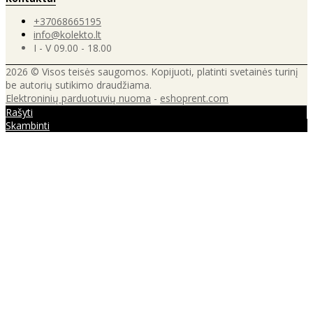
+37068665195
info@kolekto.lt
I - V 09.00 - 18.00
2026 © Visos teisės saugomos. Kopijuoti, platinti svetainės turinį
be autorių sutikimo draudžiama.
Elektroninių parduotuvių nuoma
-
eshoprent.com
Rašyti
Skambinti