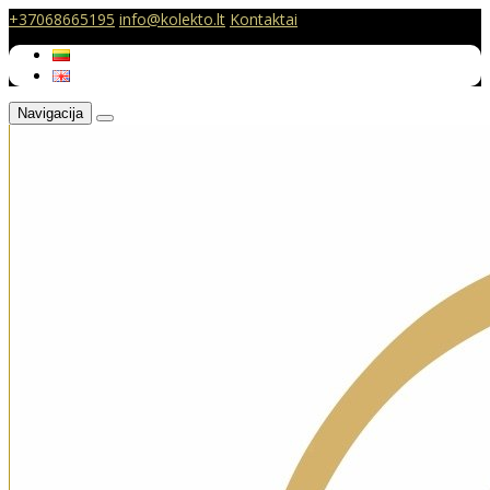
+37068665195
info@kolekto.lt
Kontaktai
Navigacija