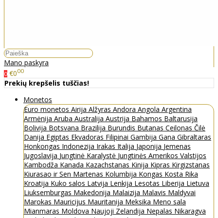
Mano paskyra
00
€0
0
Prekių krepšelis tuščias!
Monetos
Euro monetos
Airija
Alžyras
Andora
Angola
Argentina
Armėnija
Aruba
Australija
Austrija
Bahamos
Baltarusija
Bolivija
Botsvana
Brazilija
Burundis
Butanas
Ceilonas
Čilė
Danija
Egiptas
Ekvadoras
Filipinai
Gambija
Gana
Gibraltaras
Honkongas
Indonezija
Irakas
Italija
Japonija
Jemenas
Jugoslavija
Jungtinė Karalystė
Jungtinės Amerikos Valstijos
Kambodža
Kanada
Kazachstanas
Kinija
Kipras
Kirgizstanas
Kiurasao ir Sen Martenas
Kolumbija
Kongas
Kosta Rika
Kroatija
Kuko salos
Latvija
Lenkija
Lesotas
Liberija
Lietuva
Liuksemburgas
Makedonija
Malaizija
Malavis
Maldyvai
Marokas
Mauricijus
Mauritanija
Meksika
Meno sala
Mianmaras
Moldova
Naujoji Zelandija
Nepalas
Nikaragva