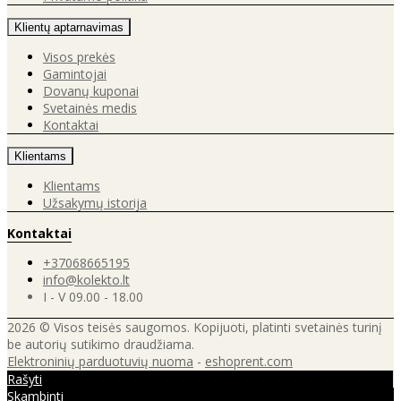
Klientų aptarnavimas
Visos prekės
Gamintojai
Dovanų kuponai
Svetainės medis
Kontaktai
Klientams
Klientams
Užsakymų istorija
Kontaktai
+37068665195
info@kolekto.lt
I - V 09.00 - 18.00
2026 © Visos teisės saugomos. Kopijuoti, platinti svetainės turinį
be autorių sutikimo draudžiama.
Elektroninių parduotuvių nuoma
-
eshoprent.com
Rašyti
Skambinti