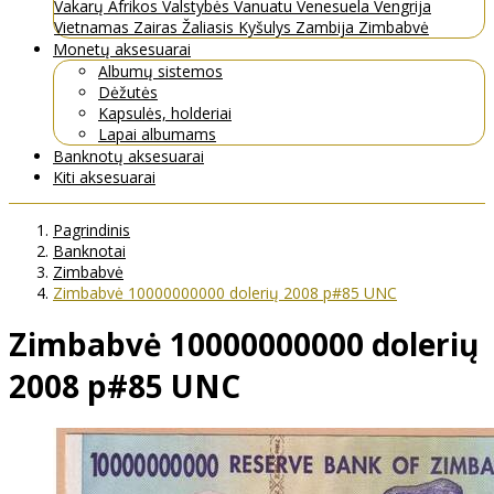
Vakarų Afrikos Valstybės
Vanuatu
Venesuela
Vengrija
Vietnamas
Zairas
Žaliasis Kyšulys
Zambija
Zimbabvė
Monetų aksesuarai
Albumų sistemos
Dėžutės
Kapsulės, holderiai
Lapai albumams
Banknotų aksesuarai
Kiti aksesuarai
Pagrindinis
Banknotai
Zimbabvė
Zimbabvė 10000000000 dolerių 2008 p#85 UNC
Zimbabvė 10000000000 dolerių
2008 p#85 UNC