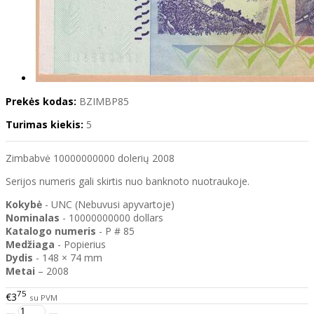
Prekės kodas:
BZIMBP85
Turimas kiekis:
5
Zimbabvė
10000000000
dolerių 2008
Serijos numeris gali skirtis nuo banknoto nuotraukoje.
Kokybė
- UNC (Nebuvusi apyvartoje)
Nominalas
-
10000000000
dollars
Katalogo
numeris
- P # 85
Medžiaga
- Popierius
Dydis
- 148 × 74 mm
Metai
– 2008
75
€3
su PVM