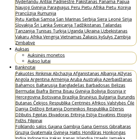
Nyderlandų Antilai
Padniestrė
Pakistanas
Panama
Papua
Naujoji Gvinėja
Paragvajus
Peru
Pietų Afrika
Pietų Korėja
Prancūzija
Rumunija
Rytų Karibai
Samoa
San Marinas
Serbija
Siera Leonė
Sirija
Slovakija
Šri Lanka
Šveicarija
Tadžikistanas
Tailandas
Tanzanija
Tunisas
Turkija
Uganda
Ukraina
Uzbekistanas
Vakarų Afrika
Vengrija
Vietnamas
Žaliasis kyšulys
Zambija
Zimbabvė
Auksas
Auksinės monetos
Aukso luitai
Banknotai
Pakuotės
Rinkiniai
Abchazija
Afganistanas
Albanija
Alžyras
Angola
Argentina
Armėnija
Aruba
Australija
Azerbaidžanas
Bahamos
Baltarusija
Bangladešas
Barbadosas
Belizas
Bermudai
Biafra
Birma
Bisau Gvinėja
Bolivija
Bosnija ir
Hercegovina
Botsvana
Brazilija
Brunėjus
Bulgarija
Burundis
Butanas
Čekijos Respublika
Centrinės Afrikos Valstybės
Čilė
Danija
Didžioji Britanija
Dominikos Respublika
Džersis
Džibutis
Egiptas
Ekvadoras
Eritrėja
Estija
Esvatinis
Etiopija
Fidžis
Filipinai
Folklando salos
Gajana
Gambija
Gana
Gernsis
Gibraltaras
Gruzija
Gvatemala
Gvinėja
Haitis
Hondūras
Honkongas
Indija
Indonezija
Irakas
Iranas
Islandija
Izraelis
Jamaika