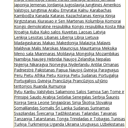
Japonija
Jemenas
Jordanija
Jugoslavija
Jungtinės Amerikos
Valstijos
Jungtiniai Arabų Emyratai
Kalnų Karabachas
Kambodža
Kanada
Kataras
Kazachstanas
Kenija
Kinija
Kirgizstanas
Kiurasao ir Sen Martenas
Kolumbija
Komorai
Kongo demokratinė respublika
Kongo respublika
Kosta Rika
Kroatija
Kuba
Kuko salos
Kuveitas
Laosas
Latvija
Lenkija
Lesotas
Libanas
Liberija
Libija
Lietuva
Madagaskaras
Makao
Makedonija
Malaizija
Malavis
Maldyvai
Malis
Marokas
Mauricijus
Mauritanija
Meksika
Meno sala
Mianmaras
Moldavija
Mongolija
Mozambikas
Namibija
Naujieji Hebridai
Naujoji Zelandija
Nepalas
Nigerija
Nikaragva
Norvegija
Nyderlandų Antilai
Omanas
Padniestrė
Pakistanas
Papua Naujoji Gvinėja
Paragvajus
Peru
Pietų Afrika
Pietų Korėja
Pietų Sudanas
Portugalija
Portugalijos Gvinėja
Prancūzija
Prancūzijos užjūrio
teritorijos
Ruanda
Rumunija
Rytų Karibų Valstybės
Saliamono Salos
Samoa
San Tomė ir
Prinsipė
Saudo Arabija
Seišeliai
Senegalas
Serbija
Šiaurės
Korėja
Siera Leonė
Singapūras
Sirija
Škotija
Slovakija
Somalilandas
Somalis
Šri Lanka
Sudanas
Surinamas
Svazilandas
Šveicarija
Tadžikistanas
Tailandas
Taivanas
Tanzanija
Tatarstanas
Tonga
Trinidadas ir Tobagas
Tunisas
Turkija
Turkmėnija
Uganda
Ukraina
Urugvajus
Uzbekistanas