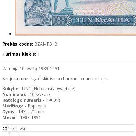
Prekės kodas:
BZAMP31B
Turimas kiekis:
1
Zambija 10 kvačų 1989-1991
Serijos numeris gali skirtis nuo banknoto nuotraukoje.
Kokybė
- UNC (Nebuvusi apyvartoje)
Nominalas
- 10 kwacha
Katalogo
numeris
- P # 31b
Medžiaga
- Popierius
Dydis
- 143 × 71 mm
Metai
– 1989-1991
55
€0
su PVM