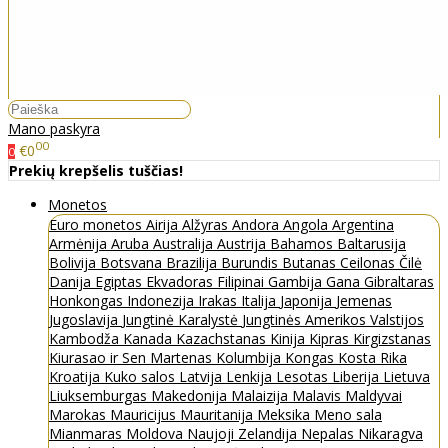
Mano paskyra
00
€0
0
Prekių krepšelis tuščias!
Monetos
Euro monetos
Airija
Alžyras
Andora
Angola
Argentina
Armėnija
Aruba
Australija
Austrija
Bahamos
Baltarusija
Bolivija
Botsvana
Brazilija
Burundis
Butanas
Ceilonas
Čilė
Danija
Egiptas
Ekvadoras
Filipinai
Gambija
Gana
Gibraltaras
Honkongas
Indonezija
Irakas
Italija
Japonija
Jemenas
Jugoslavija
Jungtinė Karalystė
Jungtinės Amerikos Valstijos
Kambodža
Kanada
Kazachstanas
Kinija
Kipras
Kirgizstanas
Kiurasao ir Sen Martenas
Kolumbija
Kongas
Kosta Rika
Kroatija
Kuko salos
Latvija
Lenkija
Lesotas
Liberija
Lietuva
Liuksemburgas
Makedonija
Malaizija
Malavis
Maldyvai
Marokas
Mauricijus
Mauritanija
Meksika
Meno sala
Mianmaras
Moldova
Naujoji Zelandija
Nepalas
Nikaragva