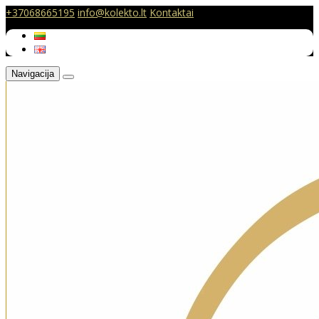
+37068665195
info@kolekto.lt
Kontaktai
Navigacija