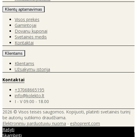
Klientų aptarnavimas
Visos prekės
Gamintojai
Dovanų kuponai
Svetainės medis
Kontaktai
Klientams
Klientams
Užsakymų istorija
Kontaktai
+37068665195
info@kolekto.lt
I - V 09.00 - 18.00
2026 © Visos teisės saugomos. Kopijuoti, platinti svetainės turinį
be autorių sutikimo draudžiama.
Elektroninių parduotuvių nuoma
-
eshoprent.com
Rašyti
Skambinti