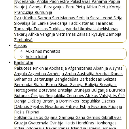
Nyderlandų Antilai
Padniestrė
Pakistanas
Panama
Papua
Naujoji Gvinėja
Paragvajus
Peru
Pietų Afrika
Pietų Korėja
Prancūzija
Rumunija
Rytų Karibai
Samoa
San Marinas
Serbija
Siera Leonė
Sirija
Slovakija
Šri Lanka
Šveicarija
Tadžikistanas
Tailandas
Tanzanija
Tunisas
Turkija
Uganda
Ukraina
Uzbekistanas
Vakarų Afrika
Vengrija
Vietnamas
Žaliasis kyšulys
Zambija
Zimbabvė
Auksas
Auksinės monetos
Aukso luitai
Banknotai
Pakuotės
Rinkiniai
Abchazija
Afganistanas
Albanija
Alžyras
Angola
Argentina
Armėnija
Aruba
Australija
Azerbaidžanas
Bahamos
Baltarusija
Bangladešas
Barbadosas
Belizas
Bermudai
Biafra
Birma
Bisau Gvinėja
Bolivija
Bosnija ir
Hercegovina
Botsvana
Brazilija
Brunėjus
Bulgarija
Burundis
Butanas
Čekijos Respublika
Centrinės Afrikos Valstybės
Čilė
Danija
Didžioji Britanija
Dominikos Respublika
Džersis
Džibutis
Egiptas
Ekvadoras
Eritrėja
Estija
Esvatinis
Etiopija
Fidžis
Filipinai
Folklando salos
Gajana
Gambija
Gana
Gernsis
Gibraltaras
Gruzija
Gvatemala
Gvinėja
Haitis
Hondūras
Honkongas
Indija
Indonezija
Irakas
Iranas
Islandija
Izraelis
Jamaika