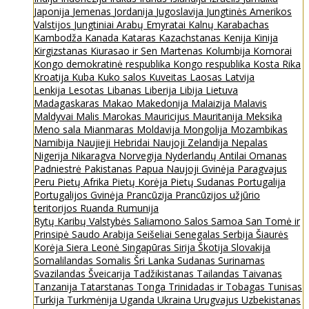
Japonija
Jemenas
Jordanija
Jugoslavija
Jungtinės Amerikos
Valstijos
Jungtiniai Arabų Emyratai
Kalnų Karabachas
Kambodža
Kanada
Kataras
Kazachstanas
Kenija
Kinija
Kirgizstanas
Kiurasao ir Sen Martenas
Kolumbija
Komorai
Kongo demokratinė respublika
Kongo respublika
Kosta Rika
Kroatija
Kuba
Kuko salos
Kuveitas
Laosas
Latvija
Lenkija
Lesotas
Libanas
Liberija
Libija
Lietuva
Madagaskaras
Makao
Makedonija
Malaizija
Malavis
Maldyvai
Malis
Marokas
Mauricijus
Mauritanija
Meksika
Meno sala
Mianmaras
Moldavija
Mongolija
Mozambikas
Namibija
Naujieji Hebridai
Naujoji Zelandija
Nepalas
Nigerija
Nikaragva
Norvegija
Nyderlandų Antilai
Omanas
Padniestrė
Pakistanas
Papua Naujoji Gvinėja
Paragvajus
Peru
Pietų Afrika
Pietų Korėja
Pietų Sudanas
Portugalija
Portugalijos Gvinėja
Prancūzija
Prancūzijos užjūrio
teritorijos
Ruanda
Rumunija
Rytų Karibų Valstybės
Saliamono Salos
Samoa
San Tomė ir
Prinsipė
Saudo Arabija
Seišeliai
Senegalas
Serbija
Šiaurės
Korėja
Siera Leonė
Singapūras
Sirija
Škotija
Slovakija
Somalilandas
Somalis
Šri Lanka
Sudanas
Surinamas
Svazilandas
Šveicarija
Tadžikistanas
Tailandas
Taivanas
Tanzanija
Tatarstanas
Tonga
Trinidadas ir Tobagas
Tunisas
Turkija
Turkmėnija
Uganda
Ukraina
Urugvajus
Uzbekistanas