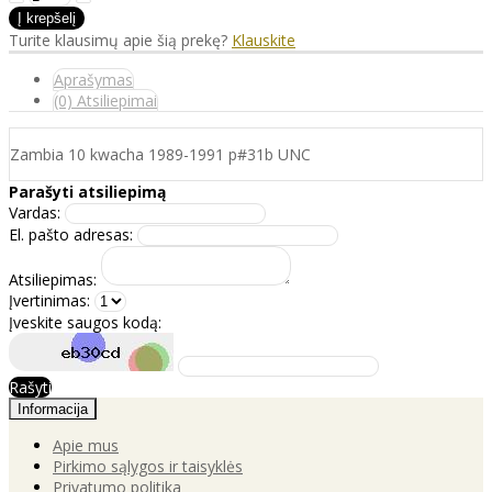
Turite klausimų apie šią prekę?
Klauskite
Aprašymas
(0) Atsiliepimai
Zambia 10 kwacha 1989-1991 p#31b UNC
Parašyti atsiliepimą
Vardas:
El. pašto adresas:
Atsiliepimas:
Įvertinimas:
Įveskite saugos kodą:
Rašyti
Informacija
Apie mus
Pirkimo sąlygos ir taisyklės
Privatumo politika