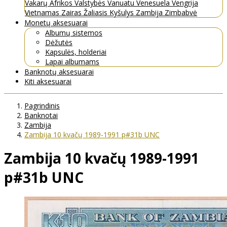
Vakarų Afrikos Valstybės
Vanuatu
Venesuela
Vengrija
Vietnamas
Zairas
Žaliasis Kyšulys
Zambija
Zimbabvė
Monetų aksesuarai
Albumų sistemos
Dėžutės
Kapsulės, holderiai
Lapai albumams
Banknotų aksesuarai
Kiti aksesuarai
Pagrindinis
Banknotai
Zambija
Zambija 10 kvačų 1989-1991 p#31b UNC
Zambija 10 kvačų 1989-1991
p#31b UNC