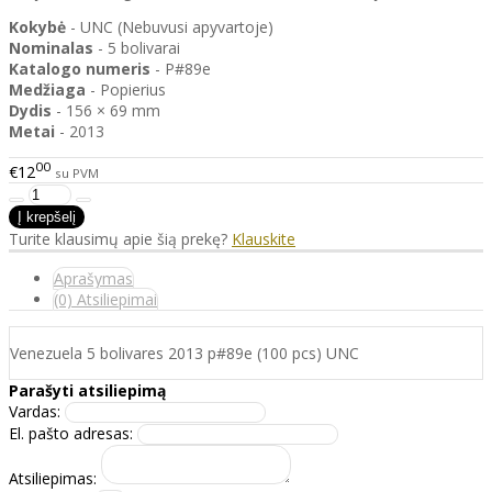
Kokybė
- UNC (Nebuvusi apyvartoje)
Nominalas
- 5 bolivarai
Katalogo
numeris
- P#89e
Medžiaga
- Popierius
Dydis
- 156 × 69 mm
Metai
- 2013
00
€12
su PVM
Turite klausimų apie šią prekę?
Klauskite
Aprašymas
(0) Atsiliepimai
Venezuela 5 bolivares 2013 p#89e (100 pcs) UNC
Parašyti atsiliepimą
Vardas:
El. pašto adresas:
Atsiliepimas: