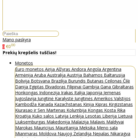
Mano paskyra
00
€0
0
Prekių krepšelis tuščias!
Monetos
Euro monetos
Airija
Alžyras
Andora
Angola
Argentina
Armėnija
Aruba
Australija
Austrija
Bahamos
Baltarusija
Bolivija
Botsvana
Brazilija
Burundis
Butanas
Ceilonas
Čilė
Danija
Egiptas
Ekvadoras
Filipinai
Gambija
Gana
Gibraltaras
Honkongas
Indonezija
Irakas
Italija
Japonija
Jemenas
Jugoslavija
Jungtinė Karalystė
Jungtinės Amerikos Valstijos
Kambodža
Kanada
Kazachstanas
Kinija
Kipras
Kirgizstanas
Kiurasao ir Sen Martenas
Kolumbija
Kongas
Kosta Rika
Kroatija
Kuko salos
Latvija
Lenkija
Lesotas
Liberija
Lietuva
Liuksemburgas
Makedonija
Malaizija
Malavis
Maldyvai
Marokas
Mauricijus
Mauritanija
Meksika
Meno sala
Mianmaras
Moldova
Naujoji Zelandija
Nepalas
Nikaragva