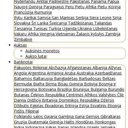
Nyderlandų Antilai
Padniestrė
Pakistanas
Panama
Papua
Naujoji Gvinėja
Paragvajus
Peru
Pietų Afrika
Pietų Korėja
Prancūzija
Rumunija
Rytų Karibai
Samoa
San Marinas
Serbija
Siera Leonė
Sirija
Slovakija
Šri Lanka
Šveicarija
Tadžikistanas
Tailandas
Tanzanija
Tunisas
Turkija
Uganda
Ukraina
Uzbekistanas
Vakarų Afrika
Vengrija
Vietnamas
Žaliasis kyšulys
Zambija
Zimbabvė
Auksas
Auksinės monetos
Aukso luitai
Banknotai
Pakuotės
Rinkiniai
Abchazija
Afganistanas
Albanija
Alžyras
Angola
Argentina
Armėnija
Aruba
Australija
Azerbaidžanas
Bahamos
Baltarusija
Bangladešas
Barbadosas
Belizas
Bermudai
Biafra
Birma
Bisau Gvinėja
Bolivija
Bosnija ir
Hercegovina
Botsvana
Brazilija
Brunėjus
Bulgarija
Burundis
Butanas
Čekijos Respublika
Centrinės Afrikos Valstybės
Čilė
Danija
Didžioji Britanija
Dominikos Respublika
Džersis
Džibutis
Egiptas
Ekvadoras
Eritrėja
Estija
Esvatinis
Etiopija
Fidžis
Filipinai
Folklando salos
Gajana
Gambija
Gana
Gernsis
Gibraltaras
Gruzija
Gvatemala
Gvinėja
Haitis
Hondūras
Honkongas
Indija
Indonezija
Irakas
Iranas
Islandija
Izraelis
Jamaika