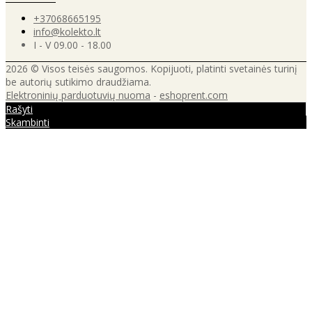
+37068665195
info@kolekto.lt
I - V 09.00 - 18.00
2026 © Visos teisės saugomos. Kopijuoti, platinti svetainės turinį
be autorių sutikimo draudžiama.
Elektroninių parduotuvių nuoma
-
eshoprent.com
Rašyti
Skambinti