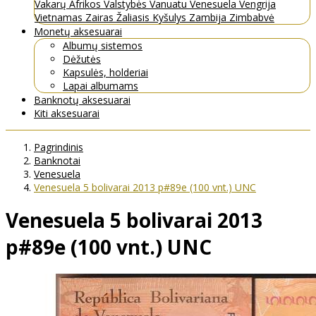
Vakarų Afrikos Valstybės
Vanuatu
Venesuela
Vengrija
Vietnamas
Zairas
Žaliasis Kyšulys
Zambija
Zimbabvė
Monetų aksesuarai
Albumų sistemos
Dėžutės
Kapsulės, holderiai
Lapai albumams
Banknotų aksesuarai
Kiti aksesuarai
Pagrindinis
Banknotai
Venesuela
Venesuela 5 bolivarai 2013 p#89e (100 vnt.) UNC
Venesuela 5 bolivarai 2013
p#89e (100 vnt.) UNC