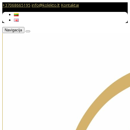
+37068665195
info@kolekto.lt
Kontaktai
Navigacija