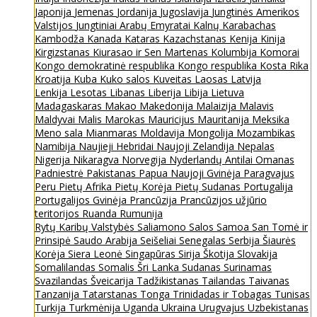
Japonija
Jemenas
Jordanija
Jugoslavija
Jungtinės Amerikos
Valstijos
Jungtiniai Arabų Emyratai
Kalnų Karabachas
Kambodža
Kanada
Kataras
Kazachstanas
Kenija
Kinija
Kirgizstanas
Kiurasao ir Sen Martenas
Kolumbija
Komorai
Kongo demokratinė respublika
Kongo respublika
Kosta Rika
Kroatija
Kuba
Kuko salos
Kuveitas
Laosas
Latvija
Lenkija
Lesotas
Libanas
Liberija
Libija
Lietuva
Madagaskaras
Makao
Makedonija
Malaizija
Malavis
Maldyvai
Malis
Marokas
Mauricijus
Mauritanija
Meksika
Meno sala
Mianmaras
Moldavija
Mongolija
Mozambikas
Namibija
Naujieji Hebridai
Naujoji Zelandija
Nepalas
Nigerija
Nikaragva
Norvegija
Nyderlandų Antilai
Omanas
Padniestrė
Pakistanas
Papua Naujoji Gvinėja
Paragvajus
Peru
Pietų Afrika
Pietų Korėja
Pietų Sudanas
Portugalija
Portugalijos Gvinėja
Prancūzija
Prancūzijos užjūrio
teritorijos
Ruanda
Rumunija
Rytų Karibų Valstybės
Saliamono Salos
Samoa
San Tomė ir
Prinsipė
Saudo Arabija
Seišeliai
Senegalas
Serbija
Šiaurės
Korėja
Siera Leonė
Singapūras
Sirija
Škotija
Slovakija
Somalilandas
Somalis
Šri Lanka
Sudanas
Surinamas
Svazilandas
Šveicarija
Tadžikistanas
Tailandas
Taivanas
Tanzanija
Tatarstanas
Tonga
Trinidadas ir Tobagas
Tunisas
Turkija
Turkmėnija
Uganda
Ukraina
Urugvajus
Uzbekistanas