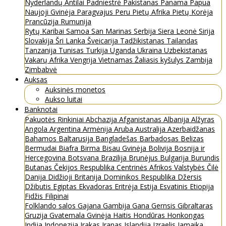
Nyderlandų Antilai
Padniestrė
Pakistanas
Panama
Papua
Naujoji Gvinėja
Paragvajus
Peru
Pietų Afrika
Pietų Korėja
Prancūzija
Rumunija
Rytų Karibai
Samoa
San Marinas
Serbija
Siera Leonė
Sirija
Slovakija
Šri Lanka
Šveicarija
Tadžikistanas
Tailandas
Tanzanija
Tunisas
Turkija
Uganda
Ukraina
Uzbekistanas
Vakarų Afrika
Vengrija
Vietnamas
Žaliasis kyšulys
Zambija
Zimbabvė
Auksas
Auksinės monetos
Aukso luitai
Banknotai
Pakuotės
Rinkiniai
Abchazija
Afganistanas
Albanija
Alžyras
Angola
Argentina
Armėnija
Aruba
Australija
Azerbaidžanas
Bahamos
Baltarusija
Bangladešas
Barbadosas
Belizas
Bermudai
Biafra
Birma
Bisau Gvinėja
Bolivija
Bosnija ir
Hercegovina
Botsvana
Brazilija
Brunėjus
Bulgarija
Burundis
Butanas
Čekijos Respublika
Centrinės Afrikos Valstybės
Čilė
Danija
Didžioji Britanija
Dominikos Respublika
Džersis
Džibutis
Egiptas
Ekvadoras
Eritrėja
Estija
Esvatinis
Etiopija
Fidžis
Filipinai
Folklando salos
Gajana
Gambija
Gana
Gernsis
Gibraltaras
Gruzija
Gvatemala
Gvinėja
Haitis
Hondūras
Honkongas
Indija
Indonezija
Irakas
Iranas
Islandija
Izraelis
Jamaika