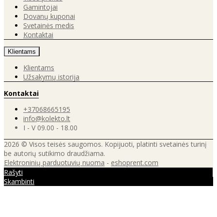
Gamintojai
Dovanų kuponai
Svetainės medis
Kontaktai
Klientams
Klientams
Užsakymų istorija
Kontaktai
+37068665195
info@kolekto.lt
I - V 09.00 - 18.00
2026 © Visos teisės saugomos. Kopijuoti, platinti svetainės turinį
be autorių sutikimo draudžiama.
Elektroninių parduotuvių nuoma
-
eshoprent.com
Rašyti
Skambinti