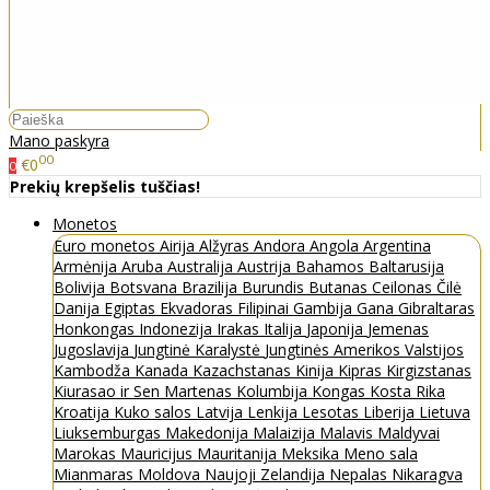
Mano paskyra
00
€0
0
Prekių krepšelis tuščias!
Monetos
Euro monetos
Airija
Alžyras
Andora
Angola
Argentina
Armėnija
Aruba
Australija
Austrija
Bahamos
Baltarusija
Bolivija
Botsvana
Brazilija
Burundis
Butanas
Ceilonas
Čilė
Danija
Egiptas
Ekvadoras
Filipinai
Gambija
Gana
Gibraltaras
Honkongas
Indonezija
Irakas
Italija
Japonija
Jemenas
Jugoslavija
Jungtinė Karalystė
Jungtinės Amerikos Valstijos
Kambodža
Kanada
Kazachstanas
Kinija
Kipras
Kirgizstanas
Kiurasao ir Sen Martenas
Kolumbija
Kongas
Kosta Rika
Kroatija
Kuko salos
Latvija
Lenkija
Lesotas
Liberija
Lietuva
Liuksemburgas
Makedonija
Malaizija
Malavis
Maldyvai
Marokas
Mauricijus
Mauritanija
Meksika
Meno sala
Mianmaras
Moldova
Naujoji Zelandija
Nepalas
Nikaragva