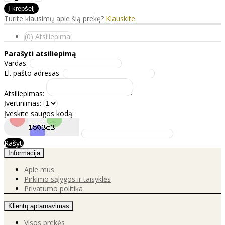
Turite klausimų apie šią prekę?
Klauskite
(0) Atsiliepimai
Parašyti atsiliepimą
Vardas:
El. pašto adresas:
Atsiliepimas:
Įvertinimas:
Įveskite saugos kodą:
Rašyti
Informacija
Apie mus
Pirkimo sąlygos ir taisyklės
Privatumo politika
Klientų aptarnavimas
Visos prekės