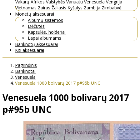
Vakarų Afrikos Valstybės
Vanuatu
Venesuela
Vengrija
Vietnamas
Zairas
Žaliasis Kyšulys
Zambija
Zimbabvė
Monetų aksesuarai
Albumų sistemos
Dėžutės
Kapsulės, holderiai
Lapai albumams
Banknotų aksesuarai
Kiti aksesuarai
Pagrindinis
Banknotai
Venesuela
Venesuela 1000 bolivarų 2017 p#95b UNC
Venesuela 1000 bolivarų 2017
p#95b UNC