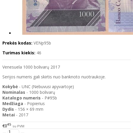
Prekės kodas:
VENp95b
Turimas kiekis:
46
Venesuela 1000 bolivarų 2017
Serijos numeris gali skirtis nuo banknoto nuotraukoje.
Kokybė
- UNC (Nebuvusi apyvartoje)
Nominalas
- 1000 bolivarų
Katalogo
numeris
- P#95b
Medžiaga
- Popierius
Dydis
- 156 × 69 mm
Metai
- 2017
45
€0
su PVM