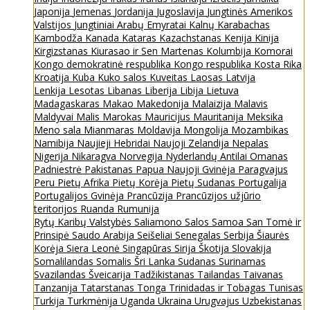
Japonija
Jemenas
Jordanija
Jugoslavija
Jungtinės Amerikos
Valstijos
Jungtiniai Arabų Emyratai
Kalnų Karabachas
Kambodža
Kanada
Kataras
Kazachstanas
Kenija
Kinija
Kirgizstanas
Kiurasao ir Sen Martenas
Kolumbija
Komorai
Kongo demokratinė respublika
Kongo respublika
Kosta Rika
Kroatija
Kuba
Kuko salos
Kuveitas
Laosas
Latvija
Lenkija
Lesotas
Libanas
Liberija
Libija
Lietuva
Madagaskaras
Makao
Makedonija
Malaizija
Malavis
Maldyvai
Malis
Marokas
Mauricijus
Mauritanija
Meksika
Meno sala
Mianmaras
Moldavija
Mongolija
Mozambikas
Namibija
Naujieji Hebridai
Naujoji Zelandija
Nepalas
Nigerija
Nikaragva
Norvegija
Nyderlandų Antilai
Omanas
Padniestrė
Pakistanas
Papua Naujoji Gvinėja
Paragvajus
Peru
Pietų Afrika
Pietų Korėja
Pietų Sudanas
Portugalija
Portugalijos Gvinėja
Prancūzija
Prancūzijos užjūrio
teritorijos
Ruanda
Rumunija
Rytų Karibų Valstybės
Saliamono Salos
Samoa
San Tomė ir
Prinsipė
Saudo Arabija
Seišeliai
Senegalas
Serbija
Šiaurės
Korėja
Siera Leonė
Singapūras
Sirija
Škotija
Slovakija
Somalilandas
Somalis
Šri Lanka
Sudanas
Surinamas
Svazilandas
Šveicarija
Tadžikistanas
Tailandas
Taivanas
Tanzanija
Tatarstanas
Tonga
Trinidadas ir Tobagas
Tunisas
Turkija
Turkmėnija
Uganda
Ukraina
Urugvajus
Uzbekistanas