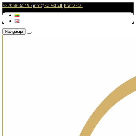
+37068665195
info@kolekto.lt
Kontaktai
Navigacija