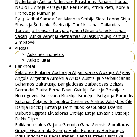
Nyderlandų Antilai
Padniestrė
Pakistanas
Panama
Papua
Naujoji Gvinėja
Paragvajus
Peru
Pietų Afrika
Pietų Korėja
Prancūzija
Rumunija
Rytų Karibai
Samoa
San Marinas
Serbija
Siera Leonė
Sirija
Slovakija
Šri Lanka
Šveicarija
Tadžikistanas
Tailandas
Tanzanija
Tunisas
Turkija
Uganda
Ukraina
Uzbekistanas
Vakarų Afrika
Vengrija
Vietnamas
Žaliasis kyšulys
Zambija
Zimbabvė
Auksas
Auksinės monetos
Aukso luitai
Banknotai
Pakuotės
Rinkiniai
Abchazija
Afganistanas
Albanija
Alžyras
Angola
Argentina
Armėnija
Aruba
Australija
Azerbaidžanas
Bahamos
Baltarusija
Bangladešas
Barbadosas
Belizas
Bermudai
Biafra
Birma
Bisau Gvinėja
Bolivija
Bosnija ir
Hercegovina
Botsvana
Brazilija
Brunėjus
Bulgarija
Burundis
Butanas
Čekijos Respublika
Centrinės Afrikos Valstybės
Čilė
Danija
Didžioji Britanija
Dominikos Respublika
Džersis
Džibutis
Egiptas
Ekvadoras
Eritrėja
Estija
Esvatinis
Etiopija
Fidžis
Filipinai
Folklando salos
Gajana
Gambija
Gana
Gernsis
Gibraltaras
Gruzija
Gvatemala
Gvinėja
Haitis
Hondūras
Honkongas
Indija
Indonezija
Irakas
Iranas
Islandija
Izraelis
Jamaika