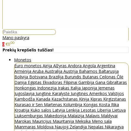
Mano paskyra
00
€0
0
Prekių krepšelis tuščias!
Monetos
Euro monetos
Airija
Alžyras
Andora
Angola
Argentina
Armėnija
Aruba
Australija
Austrija
Bahamos
Baltarusija
Bolivija
Botsvana
Brazilija
Burundis
Butanas
Ceilonas
Čilė
Danija
Egiptas
Ekvadoras
Filipinai
Gambija
Gana
Gibraltaras
Honkongas
Indonezija
Irakas
Italija
Japonija
Jemenas
Jugoslavija
Jungtinė Karalystė
Jungtinės Amerikos Valstijos
Kambodža
Kanada
Kazachstanas
Kinija
Kipras
Kirgizstanas
Kiurasao ir Sen Martenas
Kolumbija
Kongas
Kosta Rika
Kroatija
Kuko salos
Latvija
Lenkija
Lesotas
Liberija
Lietuva
Liuksemburgas
Makedonija
Malaizija
Malavis
Maldyvai
Marokas
Mauricijus
Mauritanija
Meksika
Meno sala
Mianmaras
Moldova
Naujoji Zelandija
Nepalas
Nikaragva