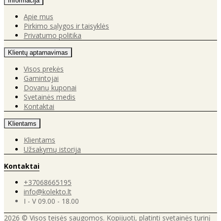
Informacija
Apie mus
Pirkimo sąlygos ir taisyklės
Privatumo politika
Klientų aptarnavimas
Visos prekės
Gamintojai
Dovanų kuponai
Svetainės medis
Kontaktai
Klientams
Klientams
Užsakymų istorija
Kontaktai
+37068665195
info@kolekto.lt
I - V 09.00 - 18.00
2026 © Visos teisės saugomos. Kopijuoti, platinti svetainės turinį