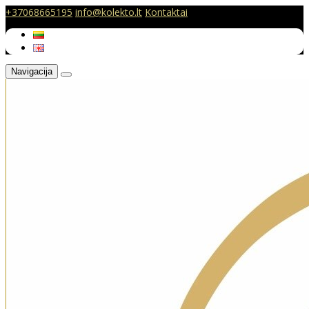
+37068665195
info@kolekto.lt
Kontaktai
Navigacija