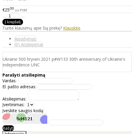
00
€25
su PVM
Turite klausimų apie šią prekę?
Klauskite
Aprašymas
(0) Atsiliepimai
Ukraine 500 hryven 2021 p#W133 30th anniversary of Ukraine's
independence UNC
Parašyti atsiliepimą
Vardas:
El. pašto adresas:
Atsiliepimas:
Įvertinimas:
Įveskite saugos kodą:
Rašyti