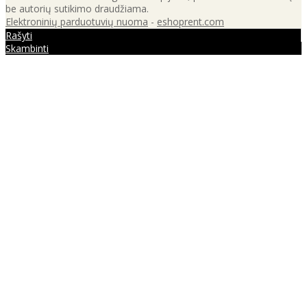
be autorių sutikimo draudžiama.
Elektroninių parduotuvių nuoma
-
eshoprent.com
Rašyti
Skambinti