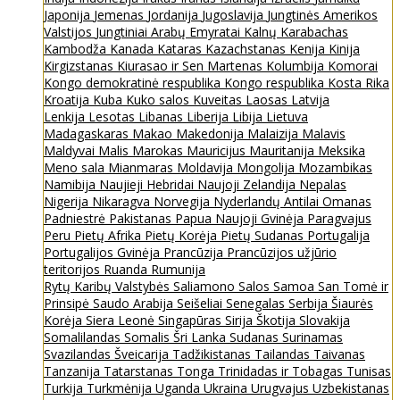
Japonija
Jemenas
Jordanija
Jugoslavija
Jungtinės Amerikos
Valstijos
Jungtiniai Arabų Emyratai
Kalnų Karabachas
Kambodža
Kanada
Kataras
Kazachstanas
Kenija
Kinija
Kirgizstanas
Kiurasao ir Sen Martenas
Kolumbija
Komorai
Kongo demokratinė respublika
Kongo respublika
Kosta Rika
Kroatija
Kuba
Kuko salos
Kuveitas
Laosas
Latvija
Lenkija
Lesotas
Libanas
Liberija
Libija
Lietuva
Madagaskaras
Makao
Makedonija
Malaizija
Malavis
Maldyvai
Malis
Marokas
Mauricijus
Mauritanija
Meksika
Meno sala
Mianmaras
Moldavija
Mongolija
Mozambikas
Namibija
Naujieji Hebridai
Naujoji Zelandija
Nepalas
Nigerija
Nikaragva
Norvegija
Nyderlandų Antilai
Omanas
Padniestrė
Pakistanas
Papua Naujoji Gvinėja
Paragvajus
Peru
Pietų Afrika
Pietų Korėja
Pietų Sudanas
Portugalija
Portugalijos Gvinėja
Prancūzija
Prancūzijos užjūrio
teritorijos
Ruanda
Rumunija
Rytų Karibų Valstybės
Saliamono Salos
Samoa
San Tomė ir
Prinsipė
Saudo Arabija
Seišeliai
Senegalas
Serbija
Šiaurės
Korėja
Siera Leonė
Singapūras
Sirija
Škotija
Slovakija
Somalilandas
Somalis
Šri Lanka
Sudanas
Surinamas
Svazilandas
Šveicarija
Tadžikistanas
Tailandas
Taivanas
Tanzanija
Tatarstanas
Tonga
Trinidadas ir Tobagas
Tunisas
Turkija
Turkmėnija
Uganda
Ukraina
Urugvajus
Uzbekistanas