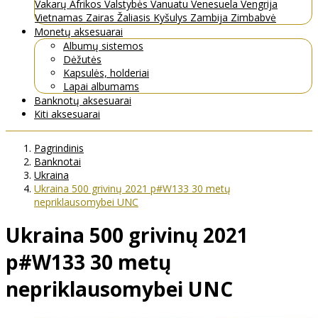
Vakarų Afrikos Valstybės
Vanuatu
Venesuela
Vengrija
Vietnamas
Zairas
Žaliasis Kyšulys
Zambija
Zimbabvė
Monetų aksesuarai
Albumų sistemos
Dėžutės
Kapsulės, holderiai
Lapai albumams
Banknotų aksesuarai
Kiti aksesuarai
Pagrindinis
Banknotai
Ukraina
Ukraina 500 grivinų 2021 p#W133 30 metų
nepriklausomybei UNC
Ukraina 500 grivinų 2021
p#W133 30 metų
nepriklausomybei UNC