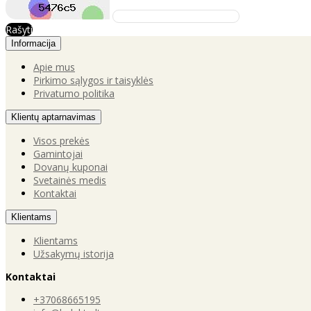
Rašyti
Informacija
Apie mus
Pirkimo sąlygos ir taisyklės
Privatumo politika
Klientų aptarnavimas
Visos prekės
Gamintojai
Dovanų kuponai
Svetainės medis
Kontaktai
Klientams
Klientams
Užsakymų istorija
Kontaktai
+37068665195