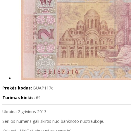
Prekės kodas:
BUAP117d
Turimas kiekis:
69
Ukraina 2 grivinos 2013
Serijos numeris gali skirtis nuo banknoto nuotraukoje.
Kokybė - UNC (Nebuvusi apyvartoje)