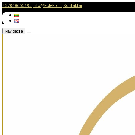
+37068665195
info@kolekto.lt
Kontaktai
Navigacija