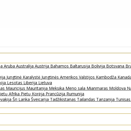
ja
Aruba
Australija
Austrija
Bahamos
Baltarusija
Bolivija
Botsvana
Bra
vija
Jungtinė Karalystė
Jungtinės Amerikos Valstijos
Kambodža
Kanad
kija
Lesotas
Liberija
Lietuva
kas
Mauricijus
Mauritanija
Meksika
Meno sala
Mianmaras
Moldova
Na
ietų Afrika
Pietų Korėja
Prancūzija
Rumunija
ovakija
Šri Lanka
Šveicarija
Tadžikistanas
Tailandas
Tanzanija
Tunisa