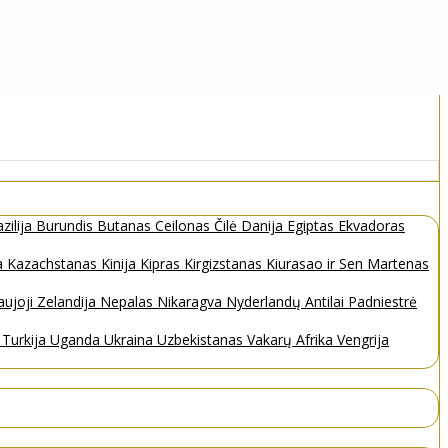
zilija
Burundis
Butanas
Ceilonas
Čilė
Danija
Egiptas
Ekvadoras
a
Kazachstanas
Kinija
Kipras
Kirgizstanas
Kiurasao ir Sen Martenas
ujoji Zelandija
Nepalas
Nikaragva
Nyderlandų Antilai
Padniestrė
s
Turkija
Uganda
Ukraina
Uzbekistanas
Vakarų Afrika
Vengrija