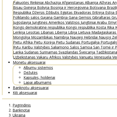
Pakuotės
Rinkiniai
Abchazija
Afganistanas
Albanija
Alžyras
An
Bisau Gvinėja
Bolivija
Bosnija ir Hercegovina
Botsvana
Brazil
Respublika
Džersis
Džibutis
Egiptas
Ekvadoras
Eritrėja
Estija
Folklando salos
Gajana
Gambija
Gana
Gernsis
Gibraltaras
Gru
Jugoslavija
Jungtinės Amerikos Valstijos
Jungtiniai Arabų Emy
Kongo demokratinė respublika
Kongo respublika
Kosta Rika
K
Lenkija
Lesotas
Libanas
Liberija
Libija
Lietuva
Madagaskara
Mongolija
Mozambikas
Namibija
Naujieji Hebridai
Naujoji Ze
Pietų Afrika
Pietų Korėja
Pietų Sudanas
Portugalija
Portugali
Rytų Karibų Valstybės
Saliamono Salos
Samoa
San Tomė ir P
Lanka
Sudanas
Surinamas
Svazilandas
Šveicarija
Tadžikistan
Uzbekistanas
Vakarų Afrikos Valstybės
Vanuatu
Venesuela
Ve
Monetų aksesuarai
Albumų sistemos
Dėžutės
Kapsulės, holderiai
Lapai albumams
Banknotų aksesuarai
Kiti aksesuarai
Pagrindinis
Banknotai
Ukraina