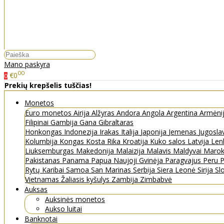
Mano paskyra
00
€0
0
Prekių krepšelis tuščias!
Monetos
Euro monetos
Airija
Alžyras
Andora
Angola
Argentina
Armėni
Filipinai
Gambija
Gana
Gibraltaras
Honkongas
Indonezija
Irakas
Italija
Japonija
Jemenas
Jugosla
Kolumbija
Kongas
Kosta Rika
Kroatija
Kuko salos
Latvija
Len
Liuksemburgas
Makedonija
Malaizija
Malavis
Maldyvai
Maro
Pakistanas
Panama
Papua Naujoji Gvinėja
Paragvajus
Peru
P
Rytų Karibai
Samoa
San Marinas
Serbija
Siera Leonė
Sirija
Sl
Vietnamas
Žaliasis kyšulys
Zambija
Zimbabvė
Auksas
Auksinės monetos
Aukso luitai
Banknotai