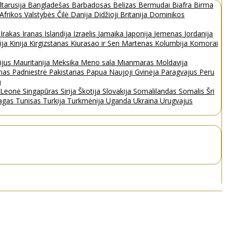
ltarusija
Bangladešas
Barbadosas
Belizas
Bermudai
Biafra
Birma
 Afrikos Valstybės
Čilė
Danija
Didžioji Britanija
Dominikos
a
Irakas
Iranas
Islandija
Izraelis
Jamaika
Japonija
Jemenas
Jordanija
ija
Kinija
Kirgizstanas
Kiurasao ir Sen Martenas
Kolumbija
Komorai
ijus
Mauritanija
Meksika
Meno sala
Mianmaras
Moldavija
nas
Padniestrė
Pakistanas
Papua Naujoji Gvinėja
Paragvajus
Peru
a
a Leonė
Singapūras
Sirija
Škotija
Slovakija
Somalilandas
Somalis
Šri
bagas
Tunisas
Turkija
Turkmėnija
Uganda
Ukraina
Urugvajus