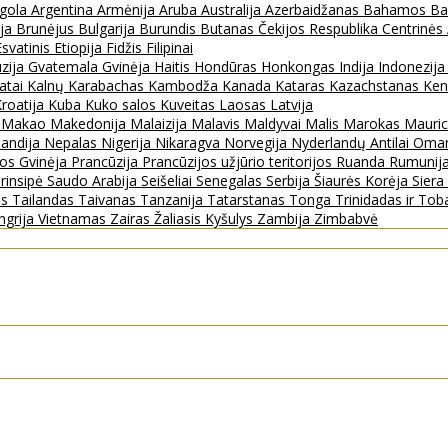
gola
Argentina
Armėnija
Aruba
Australija
Azerbaidžanas
Bahamos
Ba
ija
Brunėjus
Bulgarija
Burundis
Butanas
Čekijos Respublika
Centrinės
Esvatinis
Etiopija
Fidžis
Filipinai
zija
Gvatemala
Gvinėja
Haitis
Hondūras
Honkongas
Indija
Indonezij
ratai
Kalnų Karabachas
Kambodža
Kanada
Kataras
Kazachstanas
Ken
roatija
Kuba
Kuko salos
Kuveitas
Laosas
Latvija
s
Makao
Makedonija
Malaizija
Malavis
Maldyvai
Malis
Marokas
Mauric
landija
Nepalas
Nigerija
Nikaragva
Norvegija
Nyderlandų Antilai
Oma
jos Gvinėja
Prancūzija
Prancūzijos užjūrio teritorijos
Ruanda
Rumunij
rinsipė
Saudo Arabija
Seišeliai
Senegalas
Serbija
Šiaurės Korėja
Sier
as
Tailandas
Taivanas
Tanzanija
Tatarstanas
Tonga
Trinidadas ir To
ngrija
Vietnamas
Zairas
Žaliasis Kyšulys
Zambija
Zimbabvė