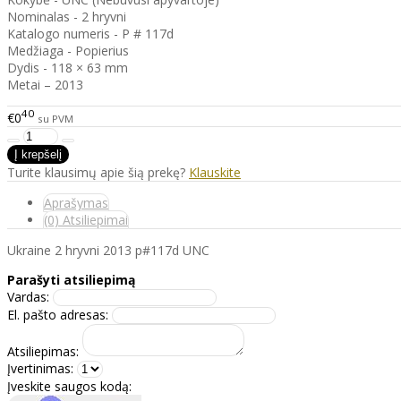
Nominalas - 2 hryvni
Katalogo numeris - P # 117d
Medžiaga - Popierius
Dydis - 118 × 63 mm
Metai – 2013
40
€0
su PVM
Turite klausimų apie šią prekę?
Klauskite
Aprašymas
(0) Atsiliepimai
Ukraine 2 hryvni 2013 p#117d UNC
Parašyti atsiliepimą
Vardas:
El. pašto adresas:
Atsiliepimas:
Įvertinimas:
Įveskite saugos kodą: