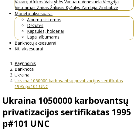
Vakarų Afrikos Valstybės
Vanuatu
Venesuela
Vengrija
Vietnamas
Zairas
Žaliasis Kyšulys
Zambija
Zimbabvė
Monetų aksesuarai
Albumų sistemos
Dėžutės
Kapsulės, holderiai
Lapai albumams
Banknotų aksesuarai
Kiti aksesuarai
Pagrindinis
Banknotai
Ukraina
Ukraina 1050000 karbovantsų privatizacijos sertifikatas
1995 p#101 UNC
Ukraina 1050000 karbovantsų
privatizacijos sertifikatas 1995
p#101 UNC