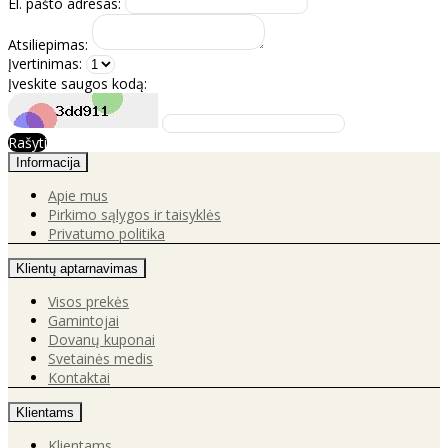
El. pašto adresas:
Atsiliepimas:
Įvertinimas:
Įveskite saugos kodą:
Rašyti
Informacija
Apie mus
Pirkimo sąlygos ir taisyklės
Privatumo politika
Klientų aptarnavimas
Visos prekės
Gamintojai
Dovanų kuponai
Svetainės medis
Kontaktai
Klientams
Klientams