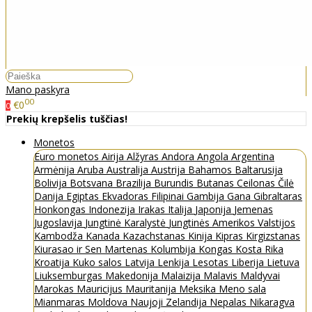
Mano paskyra
00
€0
0
Prekių krepšelis tuščias!
Monetos
Euro monetos
Airija
Alžyras
Andora
Angola
Argentina
Armėnija
Aruba
Australija
Austrija
Bahamos
Baltarusija
Bolivija
Botsvana
Brazilija
Burundis
Butanas
Ceilonas
Čilė
Danija
Egiptas
Ekvadoras
Filipinai
Gambija
Gana
Gibraltaras
Honkongas
Indonezija
Irakas
Italija
Japonija
Jemenas
Jugoslavija
Jungtinė Karalystė
Jungtinės Amerikos Valstijos
Kambodža
Kanada
Kazachstanas
Kinija
Kipras
Kirgizstanas
Kiurasao ir Sen Martenas
Kolumbija
Kongas
Kosta Rika
Kroatija
Kuko salos
Latvija
Lenkija
Lesotas
Liberija
Lietuva
Liuksemburgas
Makedonija
Malaizija
Malavis
Maldyvai
Marokas
Mauricijus
Mauritanija
Meksika
Meno sala
Mianmaras
Moldova
Naujoji Zelandija
Nepalas
Nikaragva