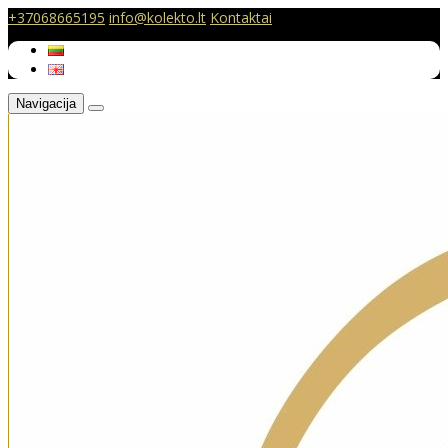
+37068665195
info@kolekto.lt
Kontaktai
Navigacija