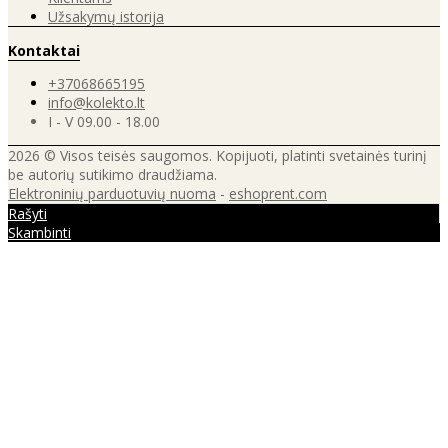
Užsakymų istorija
Kontaktai
+37068665195
info@kolekto.lt
I - V 09.00 - 18.00
2026 © Visos teisės saugomos. Kopijuoti, platinti svetainės turinį
be autorių sutikimo draudžiama.
Elektroninių parduotuvių nuoma
-
eshoprent.com
Rašyti
Skambinti