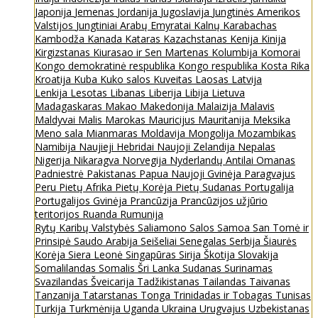
Japonija
Jemenas
Jordanija
Jugoslavija
Jungtinės Amerikos
Valstijos
Jungtiniai Arabų Emyratai
Kalnų Karabachas
Kambodža
Kanada
Kataras
Kazachstanas
Kenija
Kinija
Kirgizstanas
Kiurasao ir Sen Martenas
Kolumbija
Komorai
Kongo demokratinė respublika
Kongo respublika
Kosta Rika
Kroatija
Kuba
Kuko salos
Kuveitas
Laosas
Latvija
Lenkija
Lesotas
Libanas
Liberija
Libija
Lietuva
Madagaskaras
Makao
Makedonija
Malaizija
Malavis
Maldyvai
Malis
Marokas
Mauricijus
Mauritanija
Meksika
Meno sala
Mianmaras
Moldavija
Mongolija
Mozambikas
Namibija
Naujieji Hebridai
Naujoji Zelandija
Nepalas
Nigerija
Nikaragva
Norvegija
Nyderlandų Antilai
Omanas
Padniestrė
Pakistanas
Papua Naujoji Gvinėja
Paragvajus
Peru
Pietų Afrika
Pietų Korėja
Pietų Sudanas
Portugalija
Portugalijos Gvinėja
Prancūzija
Prancūzijos užjūrio
teritorijos
Ruanda
Rumunija
Rytų Karibų Valstybės
Saliamono Salos
Samoa
San Tomė ir
Prinsipė
Saudo Arabija
Seišeliai
Senegalas
Serbija
Šiaurės
Korėja
Siera Leonė
Singapūras
Sirija
Škotija
Slovakija
Somalilandas
Somalis
Šri Lanka
Sudanas
Surinamas
Svazilandas
Šveicarija
Tadžikistanas
Tailandas
Taivanas
Tanzanija
Tatarstanas
Tonga
Trinidadas ir Tobagas
Tunisas
Turkija
Turkmėnija
Uganda
Ukraina
Urugvajus
Uzbekistanas