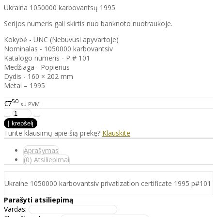
Ukraina 1050000 karbovantsų 1995
Serijos numeris gali skirtis nuo banknoto nuotraukoje.
Kokybė - UNC (Nebuvusi apyvartoje)
Nominalas - 1050000 karbovantsiv
Katalogo numeris - P # 101
Medžiaga - Popierius
Dydis - 160 × 202 mm
Metai – 1995
50
€7
su PVM
Turite klausimų apie šią prekę?
Klauskite
Aprašymas
(0) Atsiliepimai
Ukraine 1050000 karbovantsiv privatization certificate 1995 p#101
Parašyti atsiliepimą
Vardas: