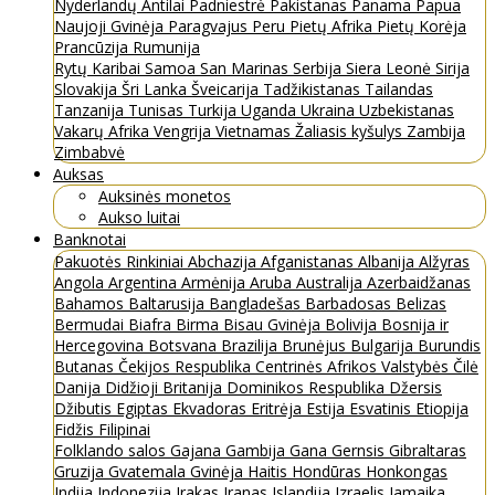
Nyderlandų Antilai
Padniestrė
Pakistanas
Panama
Papua
Naujoji Gvinėja
Paragvajus
Peru
Pietų Afrika
Pietų Korėja
Prancūzija
Rumunija
Rytų Karibai
Samoa
San Marinas
Serbija
Siera Leonė
Sirija
Slovakija
Šri Lanka
Šveicarija
Tadžikistanas
Tailandas
Tanzanija
Tunisas
Turkija
Uganda
Ukraina
Uzbekistanas
Vakarų Afrika
Vengrija
Vietnamas
Žaliasis kyšulys
Zambija
Zimbabvė
Auksas
Auksinės monetos
Aukso luitai
Banknotai
Pakuotės
Rinkiniai
Abchazija
Afganistanas
Albanija
Alžyras
Angola
Argentina
Armėnija
Aruba
Australija
Azerbaidžanas
Bahamos
Baltarusija
Bangladešas
Barbadosas
Belizas
Bermudai
Biafra
Birma
Bisau Gvinėja
Bolivija
Bosnija ir
Hercegovina
Botsvana
Brazilija
Brunėjus
Bulgarija
Burundis
Butanas
Čekijos Respublika
Centrinės Afrikos Valstybės
Čilė
Danija
Didžioji Britanija
Dominikos Respublika
Džersis
Džibutis
Egiptas
Ekvadoras
Eritrėja
Estija
Esvatinis
Etiopija
Fidžis
Filipinai
Folklando salos
Gajana
Gambija
Gana
Gernsis
Gibraltaras
Gruzija
Gvatemala
Gvinėja
Haitis
Hondūras
Honkongas
Indija
Indonezija
Irakas
Iranas
Islandija
Izraelis
Jamaika