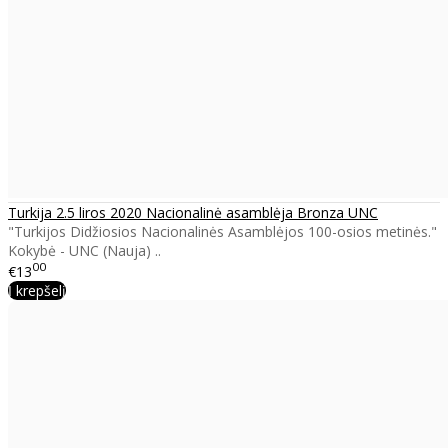
Turkija 2.5 liros 2020 Nacionalinė asamblėja Bronza UNC
"Turkijos Didžiosios Nacionalinės Asamblėjos 100-osios metinės."
Kokybė - UNC (Nauja) ..
00
€13
Į krepšelį