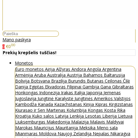
Mano paskyra
00
€0
0
Prekių krepšelis tuščias!
Monetos
Euro monetos
Airija
Alžyras
Andora
Angola
Argentina
Armėnija
Aruba
Australija
Austrija
Bahamos
Baltarusija
Bolivija
Botsvana
Brazilija
Burundis
Butanas
Ceilonas
Čilė
Danija
Egiptas
Ekvadoras
Filipinai
Gambija
Gana
Gibraltaras
Honkongas
Indonezija
Irakas
Italija
Japonija
Jemenas
Jugoslavija
Jungtinė Karalystė
Jungtinės Amerikos Valstijos
Kambodža
Kanada
Kazachstanas
Kinija
Kipras
Kirgizstanas
Kiurasao ir Sen Martenas
Kolumbija
Kongas
Kosta Rika
Kroatija
Kuko salos
Latvija
Lenkija
Lesotas
Liberija
Lietuva
Liuksemburgas
Makedonija
Malaizija
Malavis
Maldyvai
Marokas
Mauricijus
Mauritanija
Meksika
Meno sala
Mianmaras
Moldova
Naujoji Zelandija
Nepalas
Nikaragva