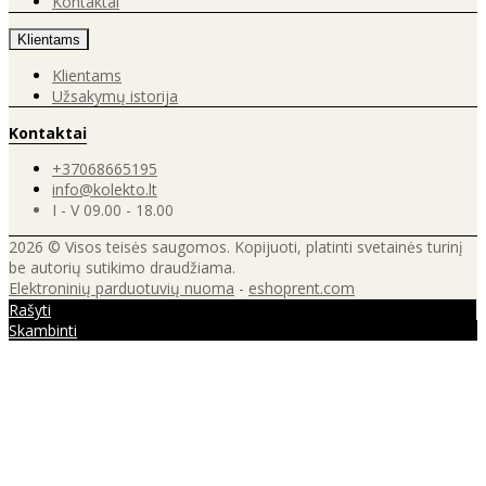
Kontaktai
Klientams
Klientams
Užsakymų istorija
Kontaktai
+37068665195
info@kolekto.lt
I - V 09.00 - 18.00
2026 © Visos teisės saugomos. Kopijuoti, platinti svetainės turinį
be autorių sutikimo draudžiama.
Elektroninių parduotuvių nuoma
-
eshoprent.com
Rašyti
Skambinti