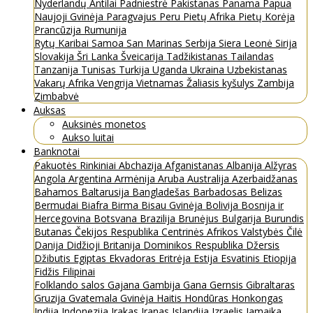
Nyderlandų Antilai
Padniestrė
Pakistanas
Panama
Papua
Naujoji Gvinėja
Paragvajus
Peru
Pietų Afrika
Pietų Korėja
Prancūzija
Rumunija
Rytų Karibai
Samoa
San Marinas
Serbija
Siera Leonė
Sirija
Slovakija
Šri Lanka
Šveicarija
Tadžikistanas
Tailandas
Tanzanija
Tunisas
Turkija
Uganda
Ukraina
Uzbekistanas
Vakarų Afrika
Vengrija
Vietnamas
Žaliasis kyšulys
Zambija
Zimbabvė
Auksas
Auksinės monetos
Aukso luitai
Banknotai
Pakuotės
Rinkiniai
Abchazija
Afganistanas
Albanija
Alžyras
Angola
Argentina
Armėnija
Aruba
Australija
Azerbaidžanas
Bahamos
Baltarusija
Bangladešas
Barbadosas
Belizas
Bermudai
Biafra
Birma
Bisau Gvinėja
Bolivija
Bosnija ir
Hercegovina
Botsvana
Brazilija
Brunėjus
Bulgarija
Burundis
Butanas
Čekijos Respublika
Centrinės Afrikos Valstybės
Čilė
Danija
Didžioji Britanija
Dominikos Respublika
Džersis
Džibutis
Egiptas
Ekvadoras
Eritrėja
Estija
Esvatinis
Etiopija
Fidžis
Filipinai
Folklando salos
Gajana
Gambija
Gana
Gernsis
Gibraltaras
Gruzija
Gvatemala
Gvinėja
Haitis
Hondūras
Honkongas
Indija
Indonezija
Irakas
Iranas
Islandija
Izraelis
Jamaika