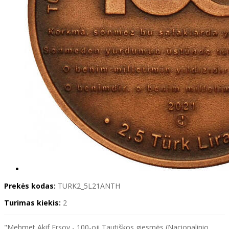
Prekės kodas:
TURK2_5L21ANTH
Turimas kiekis:
2
"Mehmet Akif Ersoy - 100-oji Tautiškos giesmės (Nacionalinio