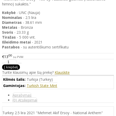
himno) sukaktis."
Kokybė
- UNC (Nauja)
Nominalas
- 2.5 lira
Diametras
- 38.61 mm
Metalas
- Bronza
Svoris
- 23.33 g
Tiražas
- 5 000 vnt.
Išleidimo metai
- 2021
Pastabos
- su autentiškumo sertifikatu
00
€13
su PVM
Turite klausimų apie šią prekę?
Klauskite
Kilmės šalis:
Turkija (Turkey)
Gamintojas:
Turkish State Mint
Aprašymas
(0) Atsiliepimai
Turkey 2.5 lira 2021 "Mehmet Akif Ersoy - National Anthem"