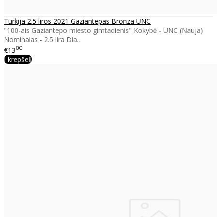
Turkija 2.5 liros 2021 Gaziantepas Bronza UNC
"100-ais Gaziantepo miesto gimtadienis" Kokybė - UNC (Nauja)
Nominalas - 2.5 lira Dia..
00
€13
Į krepšelį