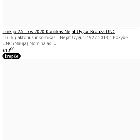
Turkija 2.5 liros 2020 Komikas Nejat Uygur Bronza UNC
"Turkų aktorius ir komikas - Nejat Uygur (1927-2013)" Kokybė -
UNC (Nauja) Nominalas -..
00
€13
Į krepšelį