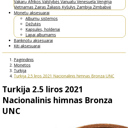
Vakarų Afrikos Valstybės
Vanuatu
Venesuela
Vengrija
Vietnamas
Zairas
Žaliasis Kyšulys
Zambija
Zimbabvė
Monetų aksesuarai
Albumų sistemos
Dėžutės
Kapsulės, holderiai
Lapai albumams
Banknotų aksesuarai
Kiti aksesuarai
Pagrindinis
Monetos
Turkija
Turkija 2.5 liros 2021 Nacionalinis himnas Bronza UNC
Turkija 2.5 liros 2021
Nacionalinis himnas Bronza
UNC