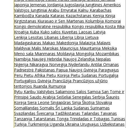
Japonija
Jemenas
Jordanija
Jugoslavija
Jungtinės Amerikos
Valstijos
Jungtiniai Arabų Emyratai
Kalnų Karabachas
Kambodža
Kanada
Kataras
Kazachstanas
Kenija
Kinija
Kirgizstanas
Kiurasao ir Sen Martenas
Kolumbija
Komorai
Kongo demokratinė respublika
Kongo respublika
Kosta Rika
Kroatija
Kuba
Kuko salos
Kuveitas
Laosas
Latvija
Lenkija
Lesotas
Libanas
Liberija
Libija
Lietuva
Madagaskaras
Makao
Makedonija
Malaizija
Malavis
Maldyvai
Malis
Marokas
Mauricijus
Mauritanija
Meksika
Meno sala
Mianmaras
Moldavija
Mongolija
Mozambikas
Namibija
Naujieji Hebridai
Naujoji Zelandija
Nepalas
Nigerija
Nikaragva
Norvegija
Nyderlandų Antilai
Omanas
Padniestrė
Pakistanas
Papua Naujoji Gvinėja
Paragvajus
Peru
Pietų Afrika
Pietų Korėja
Pietų Sudanas
Portugalija
Portugalijos Gvinėja
Prancūzija
Prancūzijos užjūrio
teritorijos
Ruanda
Rumunija
Rytų Karibų Valstybės
Saliamono Salos
Samoa
San Tomė ir
Prinsipė
Saudo Arabija
Seišeliai
Senegalas
Serbija
Šiaurės
Korėja
Siera Leonė
Singapūras
Sirija
Škotija
Slovakija
Somalilandas
Somalis
Šri Lanka
Sudanas
Surinamas
Svazilandas
Šveicarija
Tadžikistanas
Tailandas
Taivanas
Tanzanija
Tatarstanas
Tonga
Trinidadas ir Tobagas
Tunisas
Turkija
Turkmėnija
Uganda
Ukraina
Urugvajus
Uzbekistanas