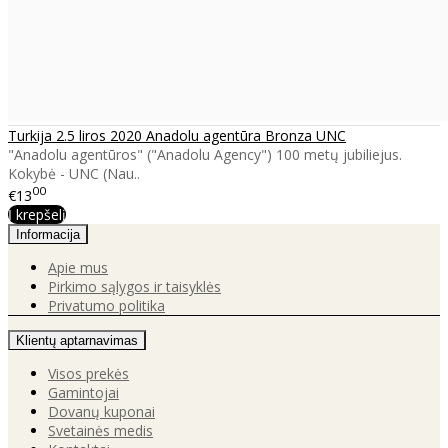
Turkija 2.5 liros 2020 Anadolu agentūra Bronza UNC
"Anadolu agentūros" ("Anadolu Agency") 100 metų jubiliejus.
Kokybė - UNC (Nau..
00
€13
Į krepšelį
Informacija
Apie mus
Pirkimo sąlygos ir taisyklės
Privatumo politika
Klientų aptarnavimas
Visos prekės
Gamintojai
Dovanų kuponai
Svetainės medis