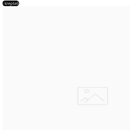
Į krepšelį