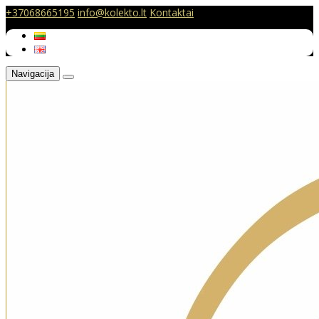
+37068665195
info@kolekto.lt
Kontaktai
Navigacija