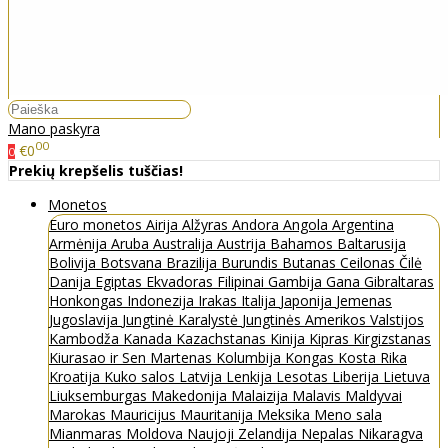
Mano paskyra
00
€0
0
Prekių krepšelis tuščias!
Monetos
Euro monetos
Airija
Alžyras
Andora
Angola
Argentina
Armėnija
Aruba
Australija
Austrija
Bahamos
Baltarusija
Bolivija
Botsvana
Brazilija
Burundis
Butanas
Ceilonas
Čilė
Danija
Egiptas
Ekvadoras
Filipinai
Gambija
Gana
Gibraltaras
Honkongas
Indonezija
Irakas
Italija
Japonija
Jemenas
Jugoslavija
Jungtinė Karalystė
Jungtinės Amerikos Valstijos
Kambodža
Kanada
Kazachstanas
Kinija
Kipras
Kirgizstanas
Kiurasao ir Sen Martenas
Kolumbija
Kongas
Kosta Rika
Kroatija
Kuko salos
Latvija
Lenkija
Lesotas
Liberija
Lietuva
Liuksemburgas
Makedonija
Malaizija
Malavis
Maldyvai
Marokas
Mauricijus
Mauritanija
Meksika
Meno sala
Mianmaras
Moldova
Naujoji Zelandija
Nepalas
Nikaragva