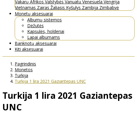
Vakarų Afrikos Valstybės
Vanuatu
Venesuela
Vengrija
Vietnamas
Zairas
Žaliasis Kyšulys
Zambija
Zimbabvė
Monetų aksesuarai
Albumų sistemos
Dėžutės
Kapsulės, holderiai
Lapai albumams
Banknotų aksesuarai
Kiti aksesuarai
Pagrindinis
Monetos
Turkija
Turkija 1 lira 2021 Gaziantepas UNC
Turkija 1 lira 2021 Gaziantepas
UNC