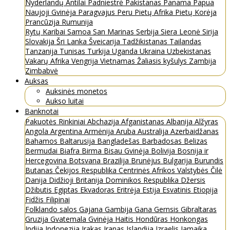
Nyderlandų Antilai
Padniestrė
Pakistanas
Panama
Papua
Naujoji Gvinėja
Paragvajus
Peru
Pietų Afrika
Pietų Korėja
Prancūzija
Rumunija
Rytų Karibai
Samoa
San Marinas
Serbija
Siera Leonė
Sirija
Slovakija
Šri Lanka
Šveicarija
Tadžikistanas
Tailandas
Tanzanija
Tunisas
Turkija
Uganda
Ukraina
Uzbekistanas
Vakarų Afrika
Vengrija
Vietnamas
Žaliasis kyšulys
Zambija
Zimbabvė
Auksas
Auksinės monetos
Aukso luitai
Banknotai
Pakuotės
Rinkiniai
Abchazija
Afganistanas
Albanija
Alžyras
Angola
Argentina
Armėnija
Aruba
Australija
Azerbaidžanas
Bahamos
Baltarusija
Bangladešas
Barbadosas
Belizas
Bermudai
Biafra
Birma
Bisau Gvinėja
Bolivija
Bosnija ir
Hercegovina
Botsvana
Brazilija
Brunėjus
Bulgarija
Burundis
Butanas
Čekijos Respublika
Centrinės Afrikos Valstybės
Čilė
Danija
Didžioji Britanija
Dominikos Respublika
Džersis
Džibutis
Egiptas
Ekvadoras
Eritrėja
Estija
Esvatinis
Etiopija
Fidžis
Filipinai
Folklando salos
Gajana
Gambija
Gana
Gernsis
Gibraltaras
Gruzija
Gvatemala
Gvinėja
Haitis
Hondūras
Honkongas
Indija
Indonezija
Irakas
Iranas
Islandija
Izraelis
Jamaika