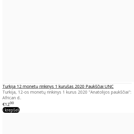
Turkija 12 monetų rinkinys 1 kurušas 2020 Paukščiai UNC
Turkija, 12-os monetų rinkinys 1 kurus 2020 "Anatolijos paukščiai":
African d..
00
€12
Į krepšelį