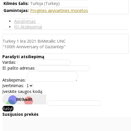
Kilmės šalis:
Turkija (Turkey)
Gamintojas:
Proginės apyvartinės monetos
Aprašymas
(0) Atsiliepimai
Turkey 1 lira 2021 BiMetallic UNC
"100th Anniversary of Gaziantep"
Parašyti atsiliepimą
Vardas:
El. pašto adresas:
Atsiliepimas:
Įvertinimas:
Įveskite saugos kodą:
Rašyti
Susijusios prekės