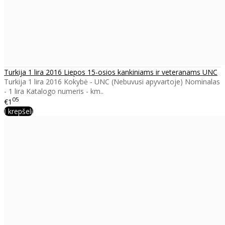
Turkija 1 lira 2016 Liepos 15-osios kankiniams ir veteranams UNC
Turkija 1 lira 2016 Kokybė - UNC (Nebuvusi apyvartoje) Nominalas
- 1 lira Katalogo numeris - km..
05
€1
Į krepšelį