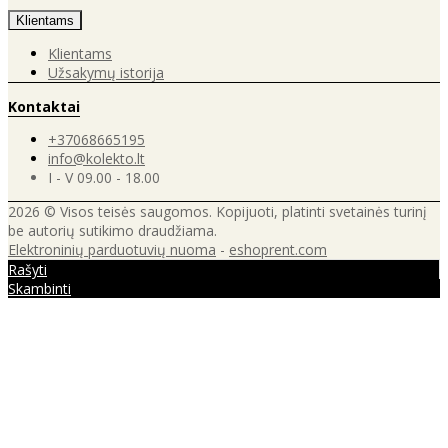
Klientams
Klientams
Užsakymų istorija
Kontaktai
+37068665195
info@kolekto.lt
I - V 09.00 - 18.00
2026 © Visos teisės saugomos. Kopijuoti, platinti svetainės turinį
be autorių sutikimo draudžiama.
Elektroninių parduotuvių nuoma
-
eshoprent.com
Rašyti
Skambinti