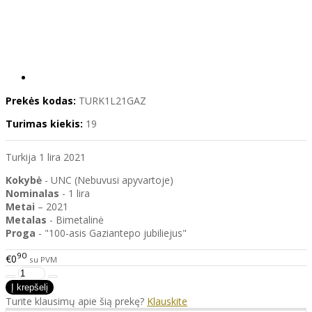
Prekės kodas:
TURK1L21GAZ
Turimas kiekis:
19
Turkija 1 lira 2021
Kokybė
- UNC (Nebuvusi apyvartoje)
Nominalas
- 1 lira
Metai
– 2021
Metalas
- Bimetalinė
Proga
- "100-asis Gaziantepo jubiliejus"
90
€0
su PVM
Turite klausimų apie šią prekę?
Klauskite