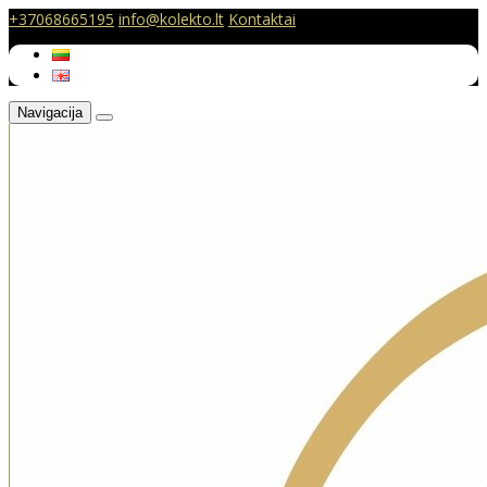
+37068665195
info@kolekto.lt
Kontaktai
Navigacija