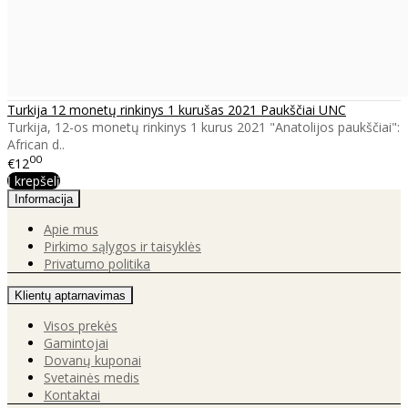
Turkija 12 monetų rinkinys 1 kurušas 2021 Paukščiai UNC
Turkija, 12-os monetų rinkinys 1 kurus 2021 "Anatolijos paukščiai":
African d..
00
€12
Į krepšelį
Informacija
Apie mus
Pirkimo sąlygos ir taisyklės
Privatumo politika
Klientų aptarnavimas
Visos prekės
Gamintojai
Dovanų kuponai
Svetainės medis
Kontaktai