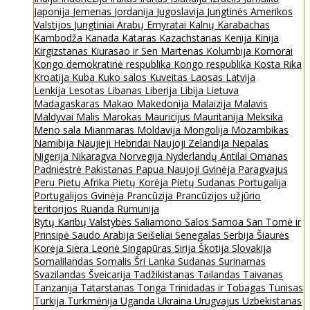
Japonija
Jemenas
Jordanija
Jugoslavija
Jungtinės Amerikos
Valstijos
Jungtiniai Arabų Emyratai
Kalnų Karabachas
Kambodža
Kanada
Kataras
Kazachstanas
Kenija
Kinija
Kirgizstanas
Kiurasao ir Sen Martenas
Kolumbija
Komorai
Kongo demokratinė respublika
Kongo respublika
Kosta Rika
Kroatija
Kuba
Kuko salos
Kuveitas
Laosas
Latvija
Lenkija
Lesotas
Libanas
Liberija
Libija
Lietuva
Madagaskaras
Makao
Makedonija
Malaizija
Malavis
Maldyvai
Malis
Marokas
Mauricijus
Mauritanija
Meksika
Meno sala
Mianmaras
Moldavija
Mongolija
Mozambikas
Namibija
Naujieji Hebridai
Naujoji Zelandija
Nepalas
Nigerija
Nikaragva
Norvegija
Nyderlandų Antilai
Omanas
Padniestrė
Pakistanas
Papua Naujoji Gvinėja
Paragvajus
Peru
Pietų Afrika
Pietų Korėja
Pietų Sudanas
Portugalija
Portugalijos Gvinėja
Prancūzija
Prancūzijos užjūrio
teritorijos
Ruanda
Rumunija
Rytų Karibų Valstybės
Saliamono Salos
Samoa
San Tomė ir
Prinsipė
Saudo Arabija
Seišeliai
Senegalas
Serbija
Šiaurės
Korėja
Siera Leonė
Singapūras
Sirija
Škotija
Slovakija
Somalilandas
Somalis
Šri Lanka
Sudanas
Surinamas
Svazilandas
Šveicarija
Tadžikistanas
Tailandas
Taivanas
Tanzanija
Tatarstanas
Tonga
Trinidadas ir Tobagas
Tunisas
Turkija
Turkmėnija
Uganda
Ukraina
Urugvajus
Uzbekistanas