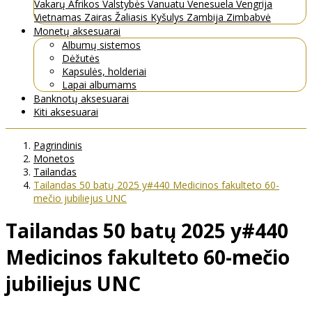
Vakarų Afrikos Valstybės
Vanuatu
Venesuela
Vengrija
Vietnamas
Zairas
Žaliasis Kyšulys
Zambija
Zimbabvė
Monetų aksesuarai
Albumų sistemos
Dėžutės
Kapsulės, holderiai
Lapai albumams
Banknotų aksesuarai
Kiti aksesuarai
Pagrindinis
Monetos
Tailandas
Tailandas 50 batų 2025 y#440 Medicinos fakulteto 60-
mečio jubiliejus UNC
Tailandas 50 batų 2025 y#440
Medicinos fakulteto 60-mečio
jubiliejus UNC