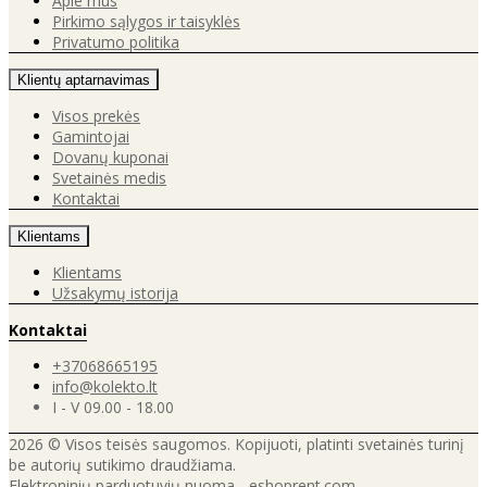
Apie mus
Pirkimo sąlygos ir taisyklės
Privatumo politika
Klientų aptarnavimas
Visos prekės
Gamintojai
Dovanų kuponai
Svetainės medis
Kontaktai
Klientams
Klientams
Užsakymų istorija
Kontaktai
+37068665195
info@kolekto.lt
I - V 09.00 - 18.00
2026 © Visos teisės saugomos. Kopijuoti, platinti svetainės turinį
be autorių sutikimo draudžiama.
Elektroninių parduotuvių nuoma
-
eshoprent.com