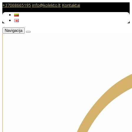
+37068665195
info@kolekto.lt
Kontaktai
Navigacija