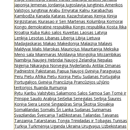
Japonija
Jemenas
Jordanija
Jugoslavija
Jungtinės Amerikos
Valstijos
Jungtiniai Arabų Emyratai
Kalnų Karabachas
Kambodža
Kanada
Kataras
Kazachstanas
Kenija
Kinija
Kirgizstanas
Kiurasao ir Sen Martenas
Kolumbija
Komorai
Kongo demokratinė respublika
Kongo respublika
Kosta Rika
Kroatija
Kuba
Kuko salos
Kuveitas
Laosas
Latvija
Lenkija
Lesotas
Libanas
Liberija
Libija
Lietuva
Madagaskaras
Makao
Makedonija
Malaizija
Malavis
Maldyvai
Malis
Marokas
Mauricijus
Mauritanija
Meksika
Meno sala
Mianmaras
Moldavija
Mongolija
Mozambikas
Namibija
Naujieji Hebridai
Naujoji Zelandija
Nepalas
Nigerija
Nikaragva
Norvegija
Nyderlandų Antilai
Omanas
Padniestrė
Pakistanas
Papua Naujoji Gvinėja
Paragvajus
Peru
Pietų Afrika
Pietų Korėja
Pietų Sudanas
Portugalija
Portugalijos Gvinėja
Prancūzija
Prancūzijos užjūrio
teritorijos
Ruanda
Rumunija
Rytų Karibų Valstybės
Saliamono Salos
Samoa
San Tomė ir
Prinsipė
Saudo Arabija
Seišeliai
Senegalas
Serbija
Šiaurės
Korėja
Siera Leonė
Singapūras
Sirija
Škotija
Slovakija
Somalilandas
Somalis
Šri Lanka
Sudanas
Surinamas
Svazilandas
Šveicarija
Tadžikistanas
Tailandas
Taivanas
Tanzanija
Tatarstanas
Tonga
Trinidadas ir Tobagas
Tunisas
Turkija
Turkmėnija
Uganda
Ukraina
Urugvajus
Uzbekistanas