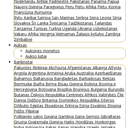
Nyderlandų Antilai
Padniestrė
Pakistanas
Panama
Papua
Naujoji Gvinėja
Paragvajus
Peru
Pietų Afrika
Pietų Korėja
Prancūzija
Rumunija
Rytų Karibai
Samoa
San Marinas
Serbija
Siera Leonė
Sirija
Slovakija
Šri Lanka
Šveicarija
Tadžikistanas
Tailandas
Tanzanija
Tunisas
Turkija
Uganda
Ukraina
Uzbekistanas
Vakarų Afrika
Vengrija
Vietnamas
Žaliasis kyšulys
Zambija
Zimbabvė
Auksas
Auksinės monetos
Aukso luitai
Banknotai
Pakuotės
Rinkiniai
Abchazija
Afganistanas
Albanija
Alžyras
Angola
Argentina
Armėnija
Aruba
Australija
Azerbaidžanas
Bahamos
Baltarusija
Bangladešas
Barbadosas
Belizas
Bermudai
Biafra
Birma
Bisau Gvinėja
Bolivija
Bosnija ir
Hercegovina
Botsvana
Brazilija
Brunėjus
Bulgarija
Burundis
Butanas
Čekijos Respublika
Centrinės Afrikos Valstybės
Čilė
Danija
Didžioji Britanija
Dominikos Respublika
Džersis
Džibutis
Egiptas
Ekvadoras
Eritrėja
Estija
Esvatinis
Etiopija
Fidžis
Filipinai
Folklando salos
Gajana
Gambija
Gana
Gernsis
Gibraltaras
Gruzija
Gvatemala
Gvinėja
Haitis
Hondūras
Honkongas
Indija
Indonezija
Irakas
Iranas
Islandija
Izraelis
Jamaika