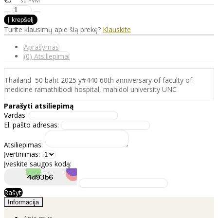
su PVM
Turite klausimų apie šią prekę?
Klauskite
Aprašymas
(0) Atsiliepimai
Thailand 50 baht 2025 y#440 60th anniversary of faculty of
medicine ramathibodi hospital, mahidol university UNC
Parašyti atsiliepimą
Vardas:
El. pašto adresas:
Atsiliepimas:
Įvertinimas:
Įveskite saugos kodą:
Rašyti
Informacija