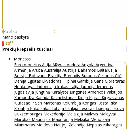
Mano paskyra
00
€0
0
Prekių krepšelis tuščias!
Monetos
Euro monetos
Airija
Alžyras
Andora
Angola
Argentina
Armėnija
Aruba
Australija
Austrija
Bahamos
Baltarusija
Bolivija
Botsvana
Brazilija
Burundis
Butanas
Ceilonas
Čilė
Danija
Egiptas
Ekvadoras
Filipinai
Gambija
Gana
Gibraltaras
Honkongas
Indonezija
Irakas
Italija
Japonija
Jemenas
Jugoslavija
Jungtinė Karalystė
Jungtinės Amerikos Valstijos
Kambodža
Kanada
Kazachstanas
Kinija
Kipras
Kirgizstanas
Kiurasao ir Sen Martenas
Kolumbija
Kongas
Kosta Rika
Kroatija
Kuko salos
Latvija
Lenkija
Lesotas
Liberija
Lietuva
Liuksemburgas
Makedonija
Malaizija
Malavis
Maldyvai
Marokas
Mauricijus
Mauritanija
Meksika
Meno sala
Mianmaras
Moldova
Naujoji Zelandija
Nepalas
Nikaragva