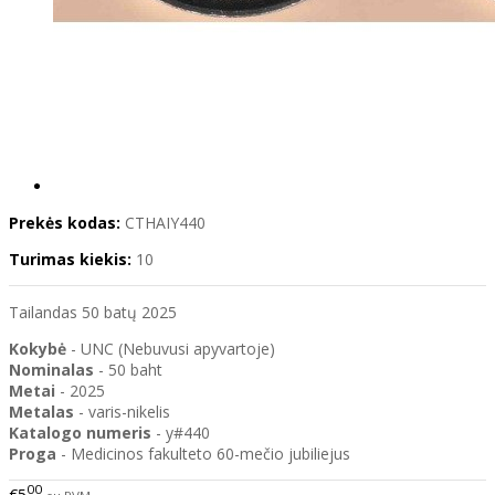
Prekės kodas:
CTHAIY440
Turimas kiekis:
10
Tailandas 50 batų 2025
Kokybė
- UNC (Nebuvusi apyvartoje)
Nominalas
- 50 baht
Metai
- 2025
Metalas
- varis-nikelis
Katalogo
numeris
- y#440
Proga
- Medicinos fakulteto 60-mečio jubiliejus
00
€5