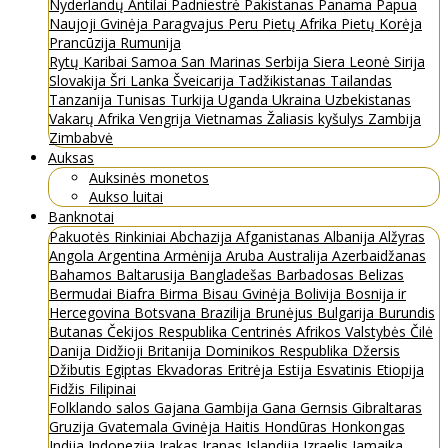
Nyderlandų Antilai
Padniestrė
Pakistanas
Panama
Papua
Naujoji Gvinėja
Paragvajus
Peru
Pietų Afrika
Pietų Korėja
Prancūzija
Rumunija
Rytų Karibai
Samoa
San Marinas
Serbija
Siera Leonė
Sirija
Slovakija
Šri Lanka
Šveicarija
Tadžikistanas
Tailandas
Tanzanija
Tunisas
Turkija
Uganda
Ukraina
Uzbekistanas
Vakarų Afrika
Vengrija
Vietnamas
Žaliasis kyšulys
Zambija
Zimbabvė
Auksas
Auksinės monetos
Aukso luitai
Banknotai
Pakuotės
Rinkiniai
Abchazija
Afganistanas
Albanija
Alžyras
Angola
Argentina
Armėnija
Aruba
Australija
Azerbaidžanas
Bahamos
Baltarusija
Bangladešas
Barbadosas
Belizas
Bermudai
Biafra
Birma
Bisau Gvinėja
Bolivija
Bosnija ir
Hercegovina
Botsvana
Brazilija
Brunėjus
Bulgarija
Burundis
Butanas
Čekijos Respublika
Centrinės Afrikos Valstybės
Čilė
Danija
Didžioji Britanija
Dominikos Respublika
Džersis
Džibutis
Egiptas
Ekvadoras
Eritrėja
Estija
Esvatinis
Etiopija
Fidžis
Filipinai
Folklando salos
Gajana
Gambija
Gana
Gernsis
Gibraltaras
Gruzija
Gvatemala
Gvinėja
Haitis
Hondūras
Honkongas
Indija
Indonezija
Irakas
Iranas
Islandija
Izraelis
Jamaika