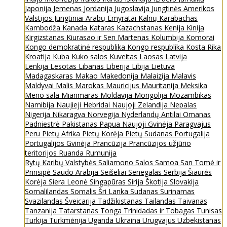
Japonija
Jemenas
Jordanija
Jugoslavija
Jungtinės Amerikos
Valstijos
Jungtiniai Arabų Emyratai
Kalnų Karabachas
Kambodža
Kanada
Kataras
Kazachstanas
Kenija
Kinija
Kirgizstanas
Kiurasao ir Sen Martenas
Kolumbija
Komorai
Kongo demokratinė respublika
Kongo respublika
Kosta Rika
Kroatija
Kuba
Kuko salos
Kuveitas
Laosas
Latvija
Lenkija
Lesotas
Libanas
Liberija
Libija
Lietuva
Madagaskaras
Makao
Makedonija
Malaizija
Malavis
Maldyvai
Malis
Marokas
Mauricijus
Mauritanija
Meksika
Meno sala
Mianmaras
Moldavija
Mongolija
Mozambikas
Namibija
Naujieji Hebridai
Naujoji Zelandija
Nepalas
Nigerija
Nikaragva
Norvegija
Nyderlandų Antilai
Omanas
Padniestrė
Pakistanas
Papua Naujoji Gvinėja
Paragvajus
Peru
Pietų Afrika
Pietų Korėja
Pietų Sudanas
Portugalija
Portugalijos Gvinėja
Prancūzija
Prancūzijos užjūrio
teritorijos
Ruanda
Rumunija
Rytų Karibų Valstybės
Saliamono Salos
Samoa
San Tomė ir
Prinsipė
Saudo Arabija
Seišeliai
Senegalas
Serbija
Šiaurės
Korėja
Siera Leonė
Singapūras
Sirija
Škotija
Slovakija
Somalilandas
Somalis
Šri Lanka
Sudanas
Surinamas
Svazilandas
Šveicarija
Tadžikistanas
Tailandas
Taivanas
Tanzanija
Tatarstanas
Tonga
Trinidadas ir Tobagas
Tunisas
Turkija
Turkmėnija
Uganda
Ukraina
Urugvajus
Uzbekistanas