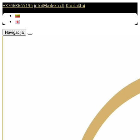
+37068665195
info@kolekto.lt
Kontaktai
Navigacija