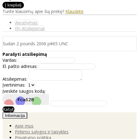
Turite klausimų apie šią prekę?
Klauskite
Aprašymas
(0) Atsiliepimai
Sudan 2 pounds 2006 p#65 UNC
Parašyti atsiliepimą
Vardas:
El. pašto adresas:
Atsiliepimas:
Įvertinimas:
Įveskite saugos kodą:
Rašyti
Informacija
Apie mus
Pirkimo sąlygos ir taisyklės
Privatumo politika