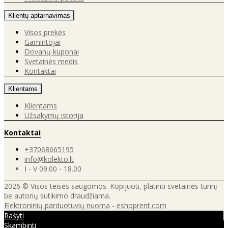
Klientų aptarnavimas
Visos prekės
Gamintojai
Dovanų kuponai
Svetainės medis
Kontaktai
Klientams
Klientams
Užsakymų istorija
Kontaktai
+37068665195
info@kolekto.lt
I - V 09.00 - 18.00
2026 © Visos teisės saugomos. Kopijuoti, platinti svetainės turinį
be autorių sutikimo draudžiama.
Elektroninių parduotuvių nuoma
-
eshoprent.com
Rašyti
Skambinti