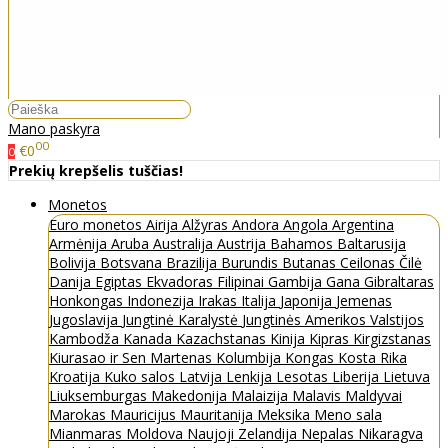
Mano paskyra
00
€0
0
Prekių krepšelis tuščias!
Monetos
Euro monetos
Airija
Alžyras
Andora
Angola
Argentina
Armėnija
Aruba
Australija
Austrija
Bahamos
Baltarusija
Bolivija
Botsvana
Brazilija
Burundis
Butanas
Ceilonas
Čilė
Danija
Egiptas
Ekvadoras
Filipinai
Gambija
Gana
Gibraltaras
Honkongas
Indonezija
Irakas
Italija
Japonija
Jemenas
Jugoslavija
Jungtinė Karalystė
Jungtinės Amerikos Valstijos
Kambodža
Kanada
Kazachstanas
Kinija
Kipras
Kirgizstanas
Kiurasao ir Sen Martenas
Kolumbija
Kongas
Kosta Rika
Kroatija
Kuko salos
Latvija
Lenkija
Lesotas
Liberija
Lietuva
Liuksemburgas
Makedonija
Malaizija
Malavis
Maldyvai
Marokas
Mauricijus
Mauritanija
Meksika
Meno sala
Mianmaras
Moldova
Naujoji Zelandija
Nepalas
Nikaragva