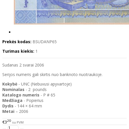
Prekės kodas:
BSUDANP65
Turimas kiekis:
1
Sudanas 2 svarai 2006
Serijos numeris gali skirtis nuo banknoto nuotraukoje.
Kokybė
- UNC (Nebuvusi apyvartoje)
Nominalas
- 2 pounds
Katalogo
numeris
- P # 65
Medžiaga
- Popierius
Dydis
- 144 × 64 mm
Metai
– 2006
20
€3
su PVM