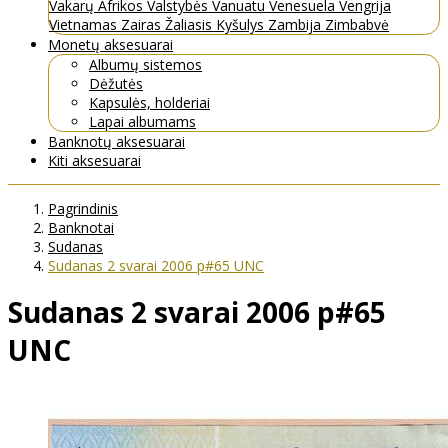
Vakarų Afrikos Valstybės
Vanuatu
Venesuela
Vengrija
Vietnamas
Zairas
Žaliasis Kyšulys
Zambija
Zimbabvė
Monetų aksesuarai
Albumų sistemos
Dėžutės
Kapsulės, holderiai
Lapai albumams
Banknotų aksesuarai
Kiti aksesuarai
Pagrindinis
Banknotai
Sudanas
Sudanas 2 svarai 2006 p#65 UNC
Sudanas 2 svarai 2006 p#65
UNC