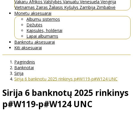
Vakarų Afrikos Valstybės
Vanuatu
Venesuela
Vengrija
Vietnamas
Zairas
Žaliasis Kyšulys
Zambija
Zimbabvė
Monetų aksesuarai
Albumų sistemos
Dėžutės
Kapsulės, holderiai
Lapai albumams
Banknotų aksesuarai
Kiti aksesuarai
Pagrindinis
Banknotai
Sirija
Sirija 6 banknotų 2025 rinkinys p#W119-p#W124 UNC
Sirija 6 banknotų 2025 rinkinys
p#W119-p#W124 UNC