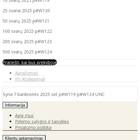
10 svarų 2025 p#W119
25 svarai 2025 p#W120
50 svarų 2025 p#W121
100 svarų 2025 p#W122
200 svarų 2025 p#W123
500 svarų 2025 p#W124
Pranešti, kai bus prekyboje
Aprašymas
(0) Atsiliepimai
Syria 7 banknotes 2025 set p#W119-p#W124 UNC
Informacija
Apie mus
Pirkimo sąlygos ir taisyklės
Privatumo politika
Klientų aptarnavimas