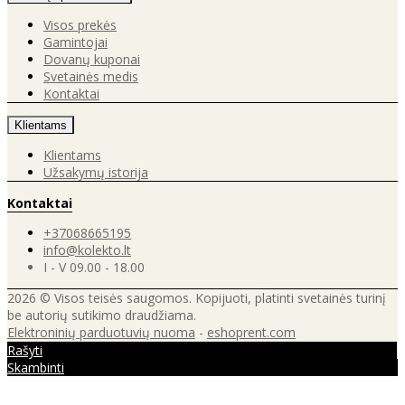
Visos prekės
Gamintojai
Dovanų kuponai
Svetainės medis
Kontaktai
Klientams
Klientams
Užsakymų istorija
Kontaktai
+37068665195
info@kolekto.lt
I - V 09.00 - 18.00
2026 © Visos teisės saugomos. Kopijuoti, platinti svetainės turinį
be autorių sutikimo draudžiama.
Elektroninių parduotuvių nuoma
-
eshoprent.com
Rašyti
Skambinti