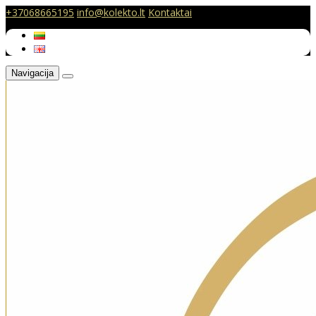
+37068665195
info@kolekto.lt
Kontaktai
Navigacija