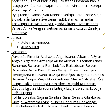
Nyderlandų Antilai
Padniestrė
Pakistanas
Panama
Papua
Naujoji Gvinėja
Paragvajus
Peru
Pietų Afrika
Pietų Korėja
Prancūzija
Rumunija
Rytų Karibai
Samoa
San Marinas
Serbija
Siera Leonė
Sirija
Slovakija
Šri Lanka
Šveicarija
Tadžikistanas
Tailandas
Tanzanija
Tunisas
Turkija
Uganda
Ukraina
Uzbekistanas
Vakarų Afrika
Vengrija
Vietnamas
Žaliasis kyšulys
Zambija
Zimbabvė
Auksas
Auksinės monetos
Aukso luitai
Banknotai
Pakuotės
Rinkiniai
Abchazija
Afganistanas
Albanija
Alžyras
Angola
Argentina
Armėnija
Aruba
Australija
Azerbaidžanas
Bahamos
Baltarusija
Bangladešas
Barbadosas
Belizas
Bermudai
Biafra
Birma
Bisau Gvinėja
Bolivija
Bosnija ir
Hercegovina
Botsvana
Brazilija
Brunėjus
Bulgarija
Burundis
Butanas
Čekijos Respublika
Centrinės Afrikos Valstybės
Čilė
Danija
Didžioji Britanija
Dominikos Respublika
Džersis
Džibutis
Egiptas
Ekvadoras
Eritrėja
Estija
Esvatinis
Etiopija
Fidžis
Filipinai
Folklando salos
Gajana
Gambija
Gana
Gernsis
Gibraltaras
Gruzija
Gvatemala
Gvinėja
Haitis
Hondūras
Honkongas
Indija
Indonezija
Irakas
Iranas
Islandija
Izraelis
Jamaika