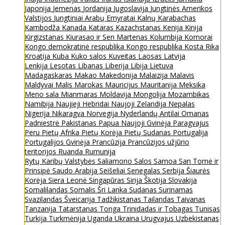
Japonija
Jemenas
Jordanija
Jugoslavija
Jungtinės Amerikos
Valstijos
Jungtiniai Arabų Emyratai
Kalnų Karabachas
Kambodža
Kanada
Kataras
Kazachstanas
Kenija
Kinija
Kirgizstanas
Kiurasao ir Sen Martenas
Kolumbija
Komorai
Kongo demokratinė respublika
Kongo respublika
Kosta Rika
Kroatija
Kuba
Kuko salos
Kuveitas
Laosas
Latvija
Lenkija
Lesotas
Libanas
Liberija
Libija
Lietuva
Madagaskaras
Makao
Makedonija
Malaizija
Malavis
Maldyvai
Malis
Marokas
Mauricijus
Mauritanija
Meksika
Meno sala
Mianmaras
Moldavija
Mongolija
Mozambikas
Namibija
Naujieji Hebridai
Naujoji Zelandija
Nepalas
Nigerija
Nikaragva
Norvegija
Nyderlandų Antilai
Omanas
Padniestrė
Pakistanas
Papua Naujoji Gvinėja
Paragvajus
Peru
Pietų Afrika
Pietų Korėja
Pietų Sudanas
Portugalija
Portugalijos Gvinėja
Prancūzija
Prancūzijos užjūrio
teritorijos
Ruanda
Rumunija
Rytų Karibų Valstybės
Saliamono Salos
Samoa
San Tomė ir
Prinsipė
Saudo Arabija
Seišeliai
Senegalas
Serbija
Šiaurės
Korėja
Siera Leonė
Singapūras
Sirija
Škotija
Slovakija
Somalilandas
Somalis
Šri Lanka
Sudanas
Surinamas
Svazilandas
Šveicarija
Tadžikistanas
Tailandas
Taivanas
Tanzanija
Tatarstanas
Tonga
Trinidadas ir Tobagas
Tunisas
Turkija
Turkmėnija
Uganda
Ukraina
Urugvajus
Uzbekistanas