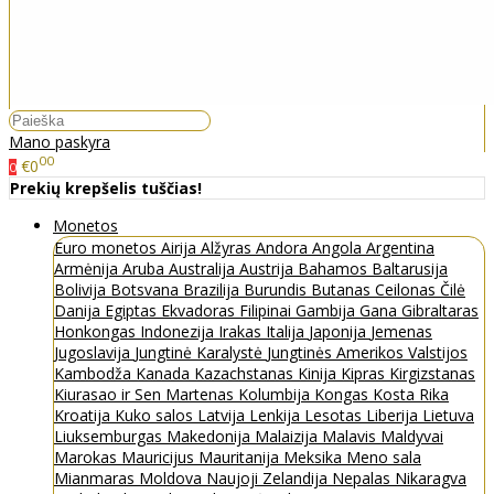
Mano paskyra
00
€0
0
Prekių krepšelis tuščias!
Monetos
Euro monetos
Airija
Alžyras
Andora
Angola
Argentina
Armėnija
Aruba
Australija
Austrija
Bahamos
Baltarusija
Bolivija
Botsvana
Brazilija
Burundis
Butanas
Ceilonas
Čilė
Danija
Egiptas
Ekvadoras
Filipinai
Gambija
Gana
Gibraltaras
Honkongas
Indonezija
Irakas
Italija
Japonija
Jemenas
Jugoslavija
Jungtinė Karalystė
Jungtinės Amerikos Valstijos
Kambodža
Kanada
Kazachstanas
Kinija
Kipras
Kirgizstanas
Kiurasao ir Sen Martenas
Kolumbija
Kongas
Kosta Rika
Kroatija
Kuko salos
Latvija
Lenkija
Lesotas
Liberija
Lietuva
Liuksemburgas
Makedonija
Malaizija
Malavis
Maldyvai
Marokas
Mauricijus
Mauritanija
Meksika
Meno sala
Mianmaras
Moldova
Naujoji Zelandija
Nepalas
Nikaragva