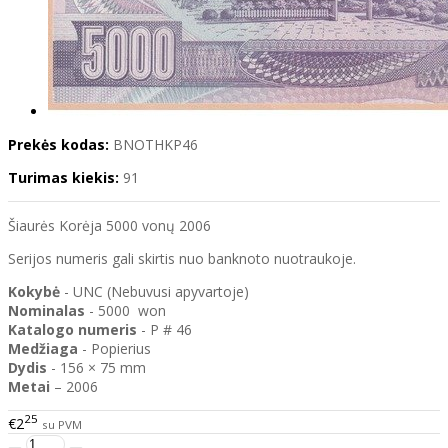
Prekės kodas:
BNOTHKP46
Turimas kiekis:
91
Šiaurės Korėja 5000 vonų 2006
Serijos numeris gali skirtis nuo banknoto nuotraukoje.
Kokybė
- UNC (Nebuvusi apyvartoje)
Nominalas
- 5000 won
Katalogo
numeris
- P # 46
Medžiaga
- Popierius
Dydis
- 156 × 75 mm
Metai
– 2006
25
€2
su PVM