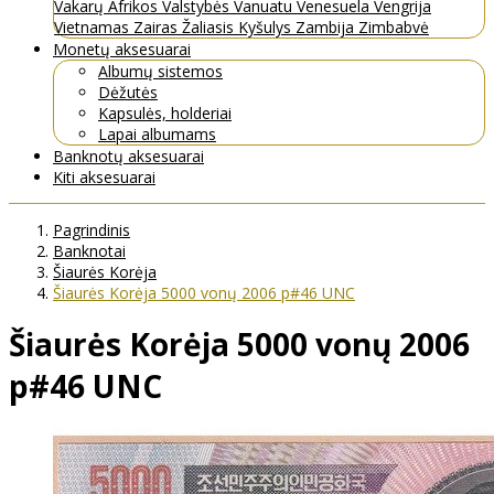
Vakarų Afrikos Valstybės
Vanuatu
Venesuela
Vengrija
Vietnamas
Zairas
Žaliasis Kyšulys
Zambija
Zimbabvė
Monetų aksesuarai
Albumų sistemos
Dėžutės
Kapsulės, holderiai
Lapai albumams
Banknotų aksesuarai
Kiti aksesuarai
Pagrindinis
Banknotai
Šiaurės Korėja
Šiaurės Korėja 5000 vonų 2006 p#46 UNC
Šiaurės Korėja 5000 vonų 2006
p#46 UNC