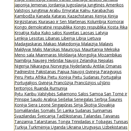
Japonija
Jemenas
Jordanija
Jugoslavija
Jungtinės Amerikos
Valstijos
Jungtiniai Arabų Emyratai
Kalnų Karabachas
Kambodža
Kanada
Kataras
Kazachstanas
Kenija
Kinija
Kirgizstanas
Kiurasao ir Sen Martenas
Kolumbija
Komorai
Kongo demokratinė respublika
Kongo respublika
Kosta Rika
Kroatija
Kuba
Kuko salos
Kuveitas
Laosas
Latvija
Lenkija
Lesotas
Libanas
Liberija
Libija
Lietuva
Madagaskaras
Makao
Makedonija
Malaizija
Malavis
Maldyvai
Malis
Marokas
Mauricijus
Mauritanija
Meksika
Meno sala
Mianmaras
Moldavija
Mongolija
Mozambikas
Namibija
Naujieji Hebridai
Naujoji Zelandija
Nepalas
Nigerija
Nikaragva
Norvegija
Nyderlandų Antilai
Omanas
Padniestrė
Pakistanas
Papua Naujoji Gvinėja
Paragvajus
Peru
Pietų Afrika
Pietų Korėja
Pietų Sudanas
Portugalija
Portugalijos Gvinėja
Prancūzija
Prancūzijos užjūrio
teritorijos
Ruanda
Rumunija
Rytų Karibų Valstybės
Saliamono Salos
Samoa
San Tomė ir
Prinsipė
Saudo Arabija
Seišeliai
Senegalas
Serbija
Šiaurės
Korėja
Siera Leonė
Singapūras
Sirija
Škotija
Slovakija
Somalilandas
Somalis
Šri Lanka
Sudanas
Surinamas
Svazilandas
Šveicarija
Tadžikistanas
Tailandas
Taivanas
Tanzanija
Tatarstanas
Tonga
Trinidadas ir Tobagas
Tunisas
Turkija
Turkmėnija
Uganda
Ukraina
Urugvajus
Uzbekistanas