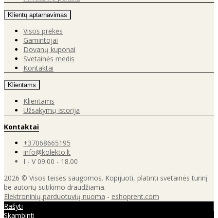
Klientų aptarnavimas
Visos prekės
Gamintojai
Dovanų kuponai
Svetainės medis
Kontaktai
Klientams
Klientams
Užsakymų istorija
Kontaktai
+37068665195
info@kolekto.lt
I - V 09.00 - 18.00
2026 © Visos teisės saugomos. Kopijuoti, platinti svetainės turinį
be autorių sutikimo draudžiama.
Elektroninių parduotuvių nuoma
-
eshoprent.com
Rašyti
Skambinti