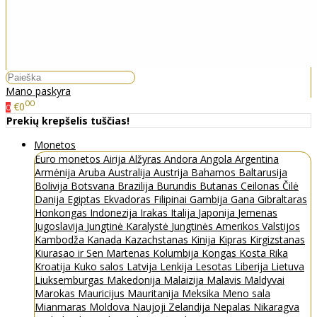
Mano paskyra
00
€0
0
Prekių krepšelis tuščias!
Monetos
Euro monetos
Airija
Alžyras
Andora
Angola
Argentina
Armėnija
Aruba
Australija
Austrija
Bahamos
Baltarusija
Bolivija
Botsvana
Brazilija
Burundis
Butanas
Ceilonas
Čilė
Danija
Egiptas
Ekvadoras
Filipinai
Gambija
Gana
Gibraltaras
Honkongas
Indonezija
Irakas
Italija
Japonija
Jemenas
Jugoslavija
Jungtinė Karalystė
Jungtinės Amerikos Valstijos
Kambodža
Kanada
Kazachstanas
Kinija
Kipras
Kirgizstanas
Kiurasao ir Sen Martenas
Kolumbija
Kongas
Kosta Rika
Kroatija
Kuko salos
Latvija
Lenkija
Lesotas
Liberija
Lietuva
Liuksemburgas
Makedonija
Malaizija
Malavis
Maldyvai
Marokas
Mauricijus
Mauritanija
Meksika
Meno sala
Mianmaras
Moldova
Naujoji Zelandija
Nepalas
Nikaragva