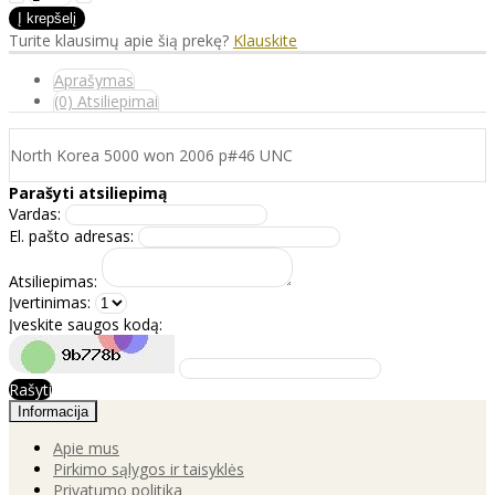
Turite klausimų apie šią prekę?
Klauskite
Aprašymas
(0) Atsiliepimai
North Korea 5000 won 2006 p#46 UNC
Parašyti atsiliepimą
Vardas:
El. pašto adresas:
Atsiliepimas:
Įvertinimas:
Įveskite saugos kodą:
Rašyti
Informacija
Apie mus
Pirkimo sąlygos ir taisyklės
Privatumo politika