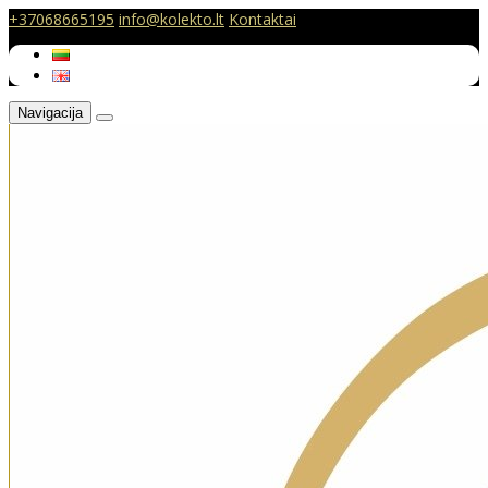
+37068665195
info@kolekto.lt
Kontaktai
Navigacija