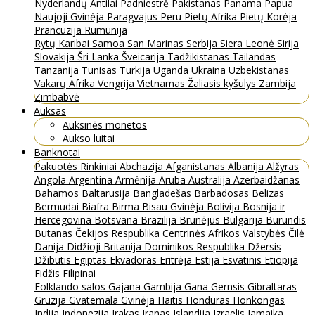
Nyderlandų Antilai
Padniestrė
Pakistanas
Panama
Papua
Naujoji Gvinėja
Paragvajus
Peru
Pietų Afrika
Pietų Korėja
Prancūzija
Rumunija
Rytų Karibai
Samoa
San Marinas
Serbija
Siera Leonė
Sirija
Slovakija
Šri Lanka
Šveicarija
Tadžikistanas
Tailandas
Tanzanija
Tunisas
Turkija
Uganda
Ukraina
Uzbekistanas
Vakarų Afrika
Vengrija
Vietnamas
Žaliasis kyšulys
Zambija
Zimbabvė
Auksas
Auksinės monetos
Aukso luitai
Banknotai
Pakuotės
Rinkiniai
Abchazija
Afganistanas
Albanija
Alžyras
Angola
Argentina
Armėnija
Aruba
Australija
Azerbaidžanas
Bahamos
Baltarusija
Bangladešas
Barbadosas
Belizas
Bermudai
Biafra
Birma
Bisau Gvinėja
Bolivija
Bosnija ir
Hercegovina
Botsvana
Brazilija
Brunėjus
Bulgarija
Burundis
Butanas
Čekijos Respublika
Centrinės Afrikos Valstybės
Čilė
Danija
Didžioji Britanija
Dominikos Respublika
Džersis
Džibutis
Egiptas
Ekvadoras
Eritrėja
Estija
Esvatinis
Etiopija
Fidžis
Filipinai
Folklando salos
Gajana
Gambija
Gana
Gernsis
Gibraltaras
Gruzija
Gvatemala
Gvinėja
Haitis
Hondūras
Honkongas
Indija
Indonezija
Irakas
Iranas
Islandija
Izraelis
Jamaika