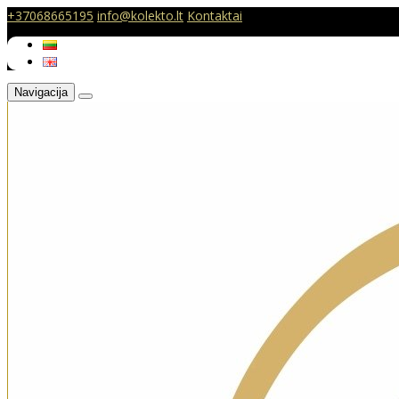
+37068665195
info@kolekto.lt
Kontaktai
Navigacija