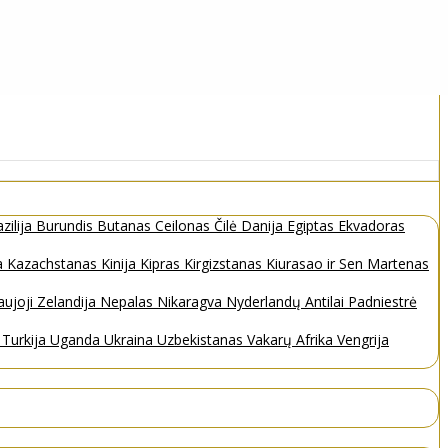
zilija
Burundis
Butanas
Ceilonas
Čilė
Danija
Egiptas
Ekvadoras
a
Kazachstanas
Kinija
Kipras
Kirgizstanas
Kiurasao ir Sen Martenas
ujoji Zelandija
Nepalas
Nikaragva
Nyderlandų Antilai
Padniestrė
s
Turkija
Uganda
Ukraina
Uzbekistanas
Vakarų Afrika
Vengrija