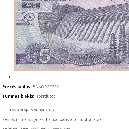
Prekės kodas:
BNKORPCS92
Turimas kiekis:
Išparduota
Šiaurės Korėja 5 vonai 2012
Serijos numeris gali skirtis nuo banknoto nuotraukoje.
Kokybė
- UNC (Nebuvusi apyvartoje)