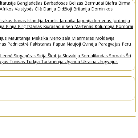
ltarusija
Bangladešas
Barbadosas
Belizas
Bermudai
Biafra
Birma
 Afrikos Valstybės
Čilė
Danija
Didžioji Britanija
Dominikos
a
Irakas
Iranas
Islandija
Izraelis
Jamaika
Japonija
Jemenas
Jordanija
ija
Kinija
Kirgizstanas
Kiurasao ir Sen Martenas
Kolumbija
Komorai
ijus
Mauritanija
Meksika
Meno sala
Mianmaras
Moldavija
nas
Padniestrė
Pakistanas
Papua Naujoji Gvinėja
Paragvajus
Peru
a
a Leonė
Singapūras
Sirija
Škotija
Slovakija
Somalilandas
Somalis
Šri
bagas
Tunisas
Turkija
Turkmėnija
Uganda
Ukraina
Urugvajus