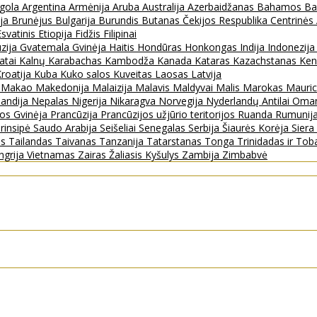
gola
Argentina
Armėnija
Aruba
Australija
Azerbaidžanas
Bahamos
Ba
ija
Brunėjus
Bulgarija
Burundis
Butanas
Čekijos Respublika
Centrinės
Esvatinis
Etiopija
Fidžis
Filipinai
zija
Gvatemala
Gvinėja
Haitis
Hondūras
Honkongas
Indija
Indonezij
ratai
Kalnų Karabachas
Kambodža
Kanada
Kataras
Kazachstanas
Ken
roatija
Kuba
Kuko salos
Kuveitas
Laosas
Latvija
s
Makao
Makedonija
Malaizija
Malavis
Maldyvai
Malis
Marokas
Mauric
landija
Nepalas
Nigerija
Nikaragva
Norvegija
Nyderlandų Antilai
Oma
jos Gvinėja
Prancūzija
Prancūzijos užjūrio teritorijos
Ruanda
Rumunij
rinsipė
Saudo Arabija
Seišeliai
Senegalas
Serbija
Šiaurės Korėja
Sier
as
Tailandas
Taivanas
Tanzanija
Tatarstanas
Tonga
Trinidadas ir To
ngrija
Vietnamas
Zairas
Žaliasis Kyšulys
Zambija
Zimbabvė