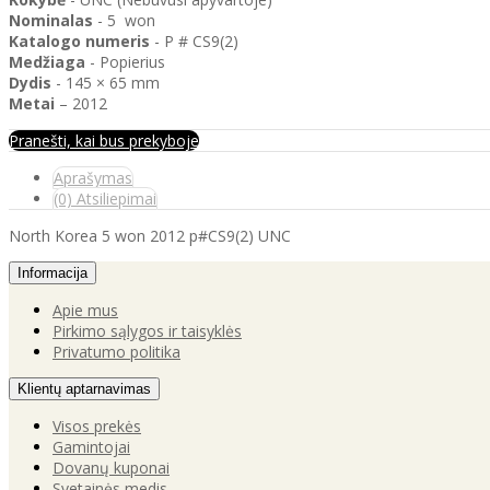
Nominalas
- 5 won
Katalogo
numeris
- P # CS9(2)
Medžiaga
- Popierius
Dydis
- 145 × 65 mm
Metai
– 2012
Pranešti, kai bus prekyboje
Aprašymas
(0) Atsiliepimai
North Korea 5 won 2012 p#CS9(2) UNC
Informacija
Apie mus
Pirkimo sąlygos ir taisyklės
Privatumo politika
Klientų aptarnavimas
Visos prekės
Gamintojai
Dovanų kuponai
Svetainės medis