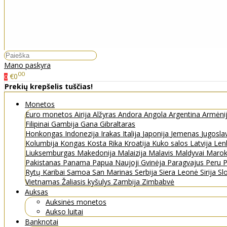
Mano paskyra
00
€0
0
Prekių krepšelis tuščias!
Monetos
Euro monetos
Airija
Alžyras
Andora
Angola
Argentina
Armėni
Filipinai
Gambija
Gana
Gibraltaras
Honkongas
Indonezija
Irakas
Italija
Japonija
Jemenas
Jugosla
Kolumbija
Kongas
Kosta Rika
Kroatija
Kuko salos
Latvija
Len
Liuksemburgas
Makedonija
Malaizija
Malavis
Maldyvai
Maro
Pakistanas
Panama
Papua Naujoji Gvinėja
Paragvajus
Peru
P
Rytų Karibai
Samoa
San Marinas
Serbija
Siera Leonė
Sirija
Sl
Vietnamas
Žaliasis kyšulys
Zambija
Zimbabvė
Auksas
Auksinės monetos
Aukso luitai
Banknotai