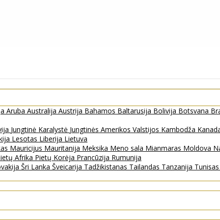
ja
Aruba
Australija
Austrija
Bahamos
Baltarusija
Bolivija
Botsvana
Bra
vija
Jungtinė Karalystė
Jungtinės Amerikos Valstijos
Kambodža
Kanad
kija
Lesotas
Liberija
Lietuva
kas
Mauricijus
Mauritanija
Meksika
Meno sala
Mianmaras
Moldova
Na
ietų Afrika
Pietų Korėja
Prancūzija
Rumunija
ovakija
Šri Lanka
Šveicarija
Tadžikistanas
Tailandas
Tanzanija
Tunisa