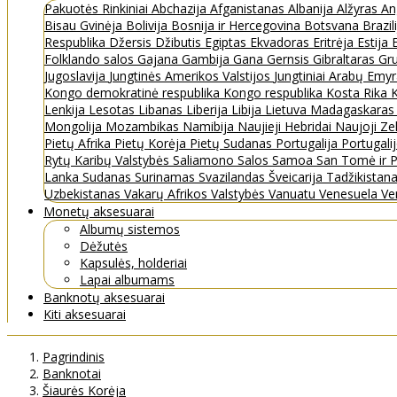
Pakuotės
Rinkiniai
Abchazija
Afganistanas
Albanija
Alžyras
An
Bisau Gvinėja
Bolivija
Bosnija ir Hercegovina
Botsvana
Brazil
Respublika
Džersis
Džibutis
Egiptas
Ekvadoras
Eritrėja
Estija
Folklando salos
Gajana
Gambija
Gana
Gernsis
Gibraltaras
Gru
Jugoslavija
Jungtinės Amerikos Valstijos
Jungtiniai Arabų Emy
Kongo demokratinė respublika
Kongo respublika
Kosta Rika
K
Lenkija
Lesotas
Libanas
Liberija
Libija
Lietuva
Madagaskara
Mongolija
Mozambikas
Namibija
Naujieji Hebridai
Naujoji Ze
Pietų Afrika
Pietų Korėja
Pietų Sudanas
Portugalija
Portugali
Rytų Karibų Valstybės
Saliamono Salos
Samoa
San Tomė ir P
Lanka
Sudanas
Surinamas
Svazilandas
Šveicarija
Tadžikistan
Uzbekistanas
Vakarų Afrikos Valstybės
Vanuatu
Venesuela
Ve
Monetų aksesuarai
Albumų sistemos
Dėžutės
Kapsulės, holderiai
Lapai albumams
Banknotų aksesuarai
Kiti aksesuarai
Pagrindinis
Banknotai
Šiaurės Korėja