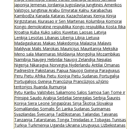
Japonija
Jemenas
Jordanija
Jugoslavija
Jungtinės Amerikos
Valstijos
Jungtiniai Arabų Emyratai
Kalnų Karabachas
Kambodža
Kanada
Kataras
Kazachstanas
Kenija
Kinija
Kirgizstanas
Kiurasao ir Sen Martenas
Kolumbija
Komorai
Kongo demokratinė respublika
Kongo respublika
Kosta Rika
Kroatija
Kuba
Kuko salos
Kuveitas
Laosas
Latvija
Lenkija
Lesotas
Libanas
Liberija
Libija
Lietuva
Madagaskaras
Makao
Makedonija
Malaizija
Malavis
Maldyvai
Malis
Marokas
Mauricijus
Mauritanija
Meksika
Meno sala
Mianmaras
Moldavija
Mongolija
Mozambikas
Namibija
Naujieji Hebridai
Naujoji Zelandija
Nepalas
Nigerija
Nikaragva
Norvegija
Nyderlandų Antilai
Omanas
Padniestrė
Pakistanas
Papua Naujoji Gvinėja
Paragvajus
Peru
Pietų Afrika
Pietų Korėja
Pietų Sudanas
Portugalija
Portugalijos Gvinėja
Prancūzija
Prancūzijos užjūrio
teritorijos
Ruanda
Rumunija
Rytų Karibų Valstybės
Saliamono Salos
Samoa
San Tomė ir
Prinsipė
Saudo Arabija
Seišeliai
Senegalas
Serbija
Šiaurės
Korėja
Siera Leonė
Singapūras
Sirija
Škotija
Slovakija
Somalilandas
Somalis
Šri Lanka
Sudanas
Surinamas
Svazilandas
Šveicarija
Tadžikistanas
Tailandas
Taivanas
Tanzanija
Tatarstanas
Tonga
Trinidadas ir Tobagas
Tunisas
Turkija
Turkmėnija
Uganda
Ukraina
Urugvajus
Uzbekistanas