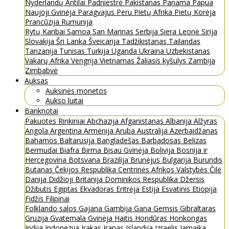
Nyderlandų Antilai
Padniestrė
Pakistanas
Panama
Papua
Naujoji Gvinėja
Paragvajus
Peru
Pietų Afrika
Pietų Korėja
Prancūzija
Rumunija
Rytų Karibai
Samoa
San Marinas
Serbija
Siera Leonė
Sirija
Slovakija
Šri Lanka
Šveicarija
Tadžikistanas
Tailandas
Tanzanija
Tunisas
Turkija
Uganda
Ukraina
Uzbekistanas
Vakarų Afrika
Vengrija
Vietnamas
Žaliasis kyšulys
Zambija
Zimbabvė
Auksas
Auksinės monetos
Aukso luitai
Banknotai
Pakuotės
Rinkiniai
Abchazija
Afganistanas
Albanija
Alžyras
Angola
Argentina
Armėnija
Aruba
Australija
Azerbaidžanas
Bahamos
Baltarusija
Bangladešas
Barbadosas
Belizas
Bermudai
Biafra
Birma
Bisau Gvinėja
Bolivija
Bosnija ir
Hercegovina
Botsvana
Brazilija
Brunėjus
Bulgarija
Burundis
Butanas
Čekijos Respublika
Centrinės Afrikos Valstybės
Čilė
Danija
Didžioji Britanija
Dominikos Respublika
Džersis
Džibutis
Egiptas
Ekvadoras
Eritrėja
Estija
Esvatinis
Etiopija
Fidžis
Filipinai
Folklando salos
Gajana
Gambija
Gana
Gernsis
Gibraltaras
Gruzija
Gvatemala
Gvinėja
Haitis
Hondūras
Honkongas
Indija
Indonezija
Irakas
Iranas
Islandija
Izraelis
Jamaika