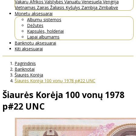
Vakarų Afrikos Valstybės
Vanuatu
Venesuela
Vengrija
Vietnamas
Zairas
Žaliasis Kyšulys
Zambija
Zimbabvė
Monetų aksesuarai
Albumų sistemos
Dėžutės
Kapsulės, holderiai
Lapai albumams
Banknotų aksesuarai
Kiti aksesuarai
Pagrindinis
Banknotai
Šiaurės Korėja
Šiaurės Korėja 100 vonų 1978 p#22 UNC
Šiaurės Korėja 100 vonų 1978
p#22 UNC