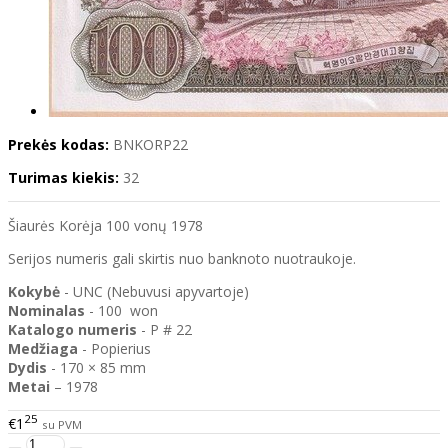
Prekės kodas:
BNKORP22
Turimas kiekis:
32
Šiaurės Korėja 100 vonų 1978
Serijos numeris gali skirtis nuo banknoto nuotraukoje.
Kokybė
- UNC (Nebuvusi apyvartoje)
Nominalas
- 100 won
Katalogo
numeris
- P # 22
Medžiaga
- Popierius
Dydis
- 170 × 85 mm
Metai
– 1978
25
€1
su PVM