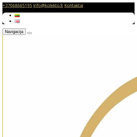
+37068665195
info@kolekto.lt
Kontaktai
Navigacija