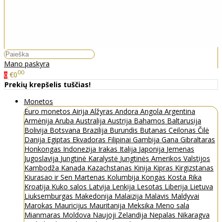
Mano paskyra
00
€0
0
Prekių krepšelis tuščias!
Monetos
Euro monetos
Airija
Alžyras
Andora
Angola
Argentina
Armėnija
Aruba
Australija
Austrija
Bahamos
Baltarusija
Bolivija
Botsvana
Brazilija
Burundis
Butanas
Ceilonas
Čilė
Danija
Egiptas
Ekvadoras
Filipinai
Gambija
Gana
Gibraltaras
Honkongas
Indonezija
Irakas
Italija
Japonija
Jemenas
Jugoslavija
Jungtinė Karalystė
Jungtinės Amerikos Valstijos
Kambodža
Kanada
Kazachstanas
Kinija
Kipras
Kirgizstanas
Kiurasao ir Sen Martenas
Kolumbija
Kongas
Kosta Rika
Kroatija
Kuko salos
Latvija
Lenkija
Lesotas
Liberija
Lietuva
Liuksemburgas
Makedonija
Malaizija
Malavis
Maldyvai
Marokas
Mauricijus
Mauritanija
Meksika
Meno sala
Mianmaras
Moldova
Naujoji Zelandija
Nepalas
Nikaragva