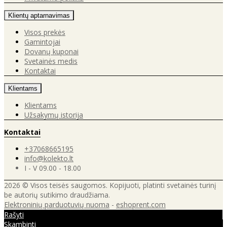
Klientų aptarnavimas
Visos prekės
Gamintojai
Dovanų kuponai
Svetainės medis
Kontaktai
Klientams
Klientams
Užsakymų istorija
Kontaktai
+37068665195
info@kolekto.lt
I - V 09.00 - 18.00
2026 © Visos teisės saugomos. Kopijuoti, platinti svetainės turinį
be autorių sutikimo draudžiama.
Elektroninių parduotuvių nuoma
-
eshoprent.com
Rašyti
Skambinti