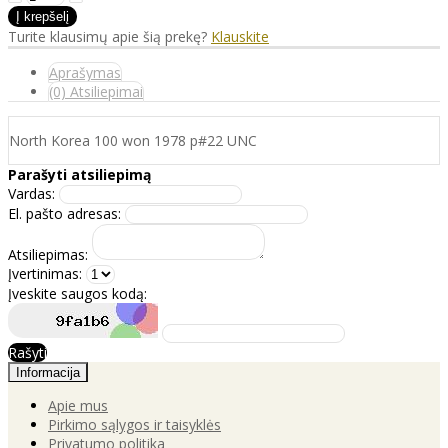
Turite klausimų apie šią prekę?
Klauskite
Aprašymas
(0) Atsiliepimai
North Korea 100 won 1978 p#22 UNC
Parašyti atsiliepimą
Vardas:
El. pašto adresas:
Atsiliepimas:
Įvertinimas:
Įveskite saugos kodą:
Rašyti
Informacija
Apie mus
Pirkimo sąlygos ir taisyklės
Privatumo politika