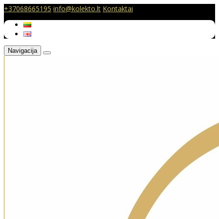
+37068665195
info@kolekto.lt
Kontaktai
Navigacija