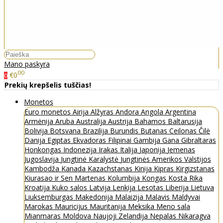
Mano paskyra
00
€0
0
Prekių krepšelis tuščias!
Monetos
Euro monetos
Airija
Alžyras
Andora
Angola
Argentina
Armėnija
Aruba
Australija
Austrija
Bahamos
Baltarusija
Bolivija
Botsvana
Brazilija
Burundis
Butanas
Ceilonas
Čilė
Danija
Egiptas
Ekvadoras
Filipinai
Gambija
Gana
Gibraltaras
Honkongas
Indonezija
Irakas
Italija
Japonija
Jemenas
Jugoslavija
Jungtinė Karalystė
Jungtinės Amerikos Valstijos
Kambodža
Kanada
Kazachstanas
Kinija
Kipras
Kirgizstanas
Kiurasao ir Sen Martenas
Kolumbija
Kongas
Kosta Rika
Kroatija
Kuko salos
Latvija
Lenkija
Lesotas
Liberija
Lietuva
Liuksemburgas
Makedonija
Malaizija
Malavis
Maldyvai
Marokas
Mauricijus
Mauritanija
Meksika
Meno sala
Mianmaras
Moldova
Naujoji Zelandija
Nepalas
Nikaragva