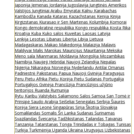
Japonija
Jemenas
Jordanija
Jugoslavija
Jungtinės Amerikos
Valstijos
Jungtiniai Arabų Emyratai
Kalnų Karabachas
Kambodža
Kanada
Kataras
Kazachstanas
Kenija
Kinija
Kirgizstanas
Kiurasao ir Sen Martenas
Kolumbija
Komorai
Kongo demokratinė respublika
Kongo respublika
Kosta Rika
Kroatija
Kuba
Kuko salos
Kuveitas
Laosas
Latvija
Lenkija
Lesotas
Libanas
Liberija
Libija
Lietuva
Madagaskaras
Makao
Makedonija
Malaizija
Malavis
Maldyvai
Malis
Marokas
Mauricijus
Mauritanija
Meksika
Meno sala
Mianmaras
Moldavija
Mongolija
Mozambikas
Namibija
Naujieji Hebridai
Naujoji Zelandija
Nepalas
Nigerija
Nikaragva
Norvegija
Nyderlandų Antilai
Omanas
Padniestrė
Pakistanas
Papua Naujoji Gvinėja
Paragvajus
Peru
Pietų Afrika
Pietų Korėja
Pietų Sudanas
Portugalija
Portugalijos Gvinėja
Prancūzija
Prancūzijos užjūrio
teritorijos
Ruanda
Rumunija
Rytų Karibų Valstybės
Saliamono Salos
Samoa
San Tomė ir
Prinsipė
Saudo Arabija
Seišeliai
Senegalas
Serbija
Šiaurės
Korėja
Siera Leonė
Singapūras
Sirija
Škotija
Slovakija
Somalilandas
Somalis
Šri Lanka
Sudanas
Surinamas
Svazilandas
Šveicarija
Tadžikistanas
Tailandas
Taivanas
Tanzanija
Tatarstanas
Tonga
Trinidadas ir Tobagas
Tunisas
Turkija
Turkmėnija
Uganda
Ukraina
Urugvajus
Uzbekistanas