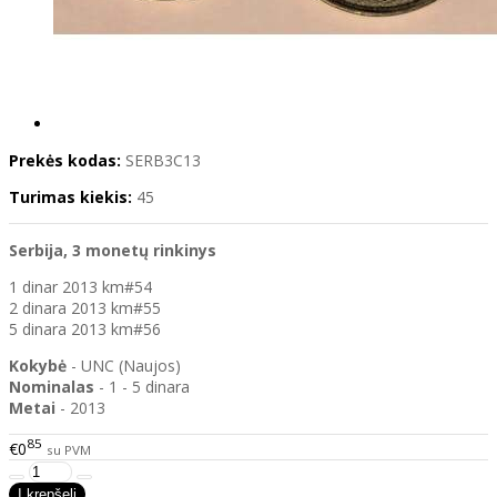
Prekės kodas:
SERB3C13
Turimas kiekis:
45
Serbija, 3 monetų rinkinys
1 dinar 2013 km#54
2 dinara 2013 km#55
5 dinara 2013 km#56
Kokybė
- UNC (Naujos)
Nominalas
- 1 - 5 dinara
Metai
- 2013
85
€0
su PVM