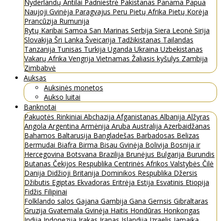
Nyderlandų Antilai
Padniestrė
Pakistanas
Panama
Papua
Naujoji Gvinėja
Paragvajus
Peru
Pietų Afrika
Pietų Korėja
Prancūzija
Rumunija
Rytų Karibai
Samoa
San Marinas
Serbija
Siera Leonė
Sirija
Slovakija
Šri Lanka
Šveicarija
Tadžikistanas
Tailandas
Tanzanija
Tunisas
Turkija
Uganda
Ukraina
Uzbekistanas
Vakarų Afrika
Vengrija
Vietnamas
Žaliasis kyšulys
Zambija
Zimbabvė
Auksas
Auksinės monetos
Aukso luitai
Banknotai
Pakuotės
Rinkiniai
Abchazija
Afganistanas
Albanija
Alžyras
Angola
Argentina
Armėnija
Aruba
Australija
Azerbaidžanas
Bahamos
Baltarusija
Bangladešas
Barbadosas
Belizas
Bermudai
Biafra
Birma
Bisau Gvinėja
Bolivija
Bosnija ir
Hercegovina
Botsvana
Brazilija
Brunėjus
Bulgarija
Burundis
Butanas
Čekijos Respublika
Centrinės Afrikos Valstybės
Čilė
Danija
Didžioji Britanija
Dominikos Respublika
Džersis
Džibutis
Egiptas
Ekvadoras
Eritrėja
Estija
Esvatinis
Etiopija
Fidžis
Filipinai
Folklando salos
Gajana
Gambija
Gana
Gernsis
Gibraltaras
Gruzija
Gvatemala
Gvinėja
Haitis
Hondūras
Honkongas
Indija
Indonezija
Irakas
Iranas
Islandija
Izraelis
Jamaika