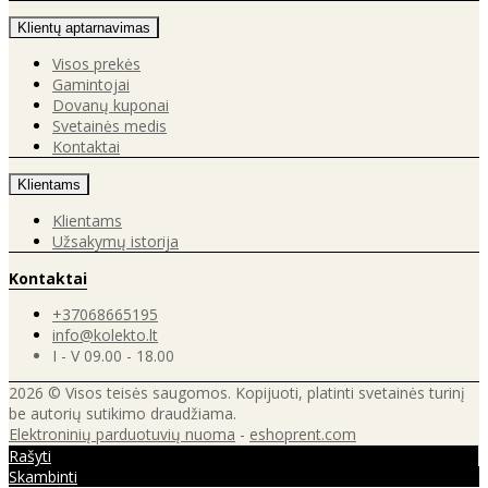
Klientų aptarnavimas
Visos prekės
Gamintojai
Dovanų kuponai
Svetainės medis
Kontaktai
Klientams
Klientams
Užsakymų istorija
Kontaktai
+37068665195
info@kolekto.lt
I - V 09.00 - 18.00
2026 © Visos teisės saugomos. Kopijuoti, platinti svetainės turinį
be autorių sutikimo draudžiama.
Elektroninių parduotuvių nuoma
-
eshoprent.com
Rašyti
Skambinti