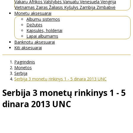
Vakarų Afrikos Valstybės
Vanuatu
Venesuela
Vengrija
Vietnamas
Zairas
Žaliasis Kyšulys
Zambija
Zimbabvė
Monetų aksesuarai
Albumų sistemos
Dėžutės
Kapsulės, holderiai
Lapai albumams
Banknotų aksesuarai
Kiti aksesuarai
Pagrindinis
Monetos
Serbija
Serbija 3 monetų rinkinys 1 - 5 dinara 2013 UNC
Serbija 3 monetų rinkinys 1 - 5
dinara 2013 UNC