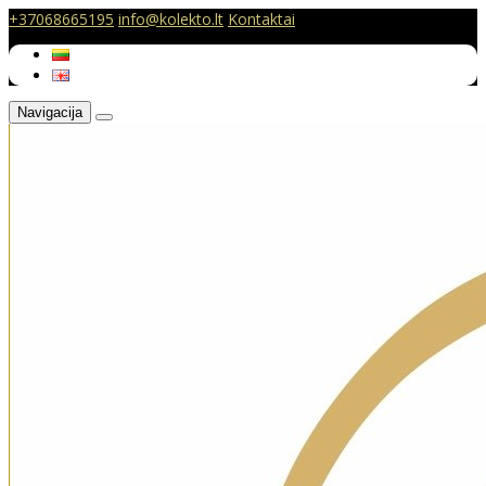
+37068665195
info@kolekto.lt
Kontaktai
Navigacija