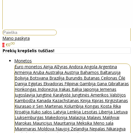
Mano paskyra
00
€0
0
Prekių krepšelis tuščias!
Monetos
Euro monetos
Airija
Alžyras
Andora
Angola
Argentina
Armėnija
Aruba
Australija
Austrija
Bahamos
Baltarusija
Bolivija
Botsvana
Brazilija
Burundis
Butanas
Ceilonas
Čilė
Danija
Egiptas
Ekvadoras
Filipinai
Gambija
Gana
Gibraltaras
Honkongas
Indonezija
Irakas
Italija
Japonija
Jemenas
Jugoslavija
Jungtinė Karalystė
Jungtinės Amerikos Valstijos
Kambodža
Kanada
Kazachstanas
Kinija
Kipras
Kirgizstanas
Kiurasao ir Sen Martenas
Kolumbija
Kongas
Kosta Rika
Kroatija
Kuko salos
Latvija
Lenkija
Lesotas
Liberija
Lietuva
Liuksemburgas
Makedonija
Malaizija
Malavis
Maldyvai
Marokas
Mauricijus
Mauritanija
Meksika
Meno sala
Mianmaras
Moldova
Naujoji Zelandija
Nepalas
Nikaragva