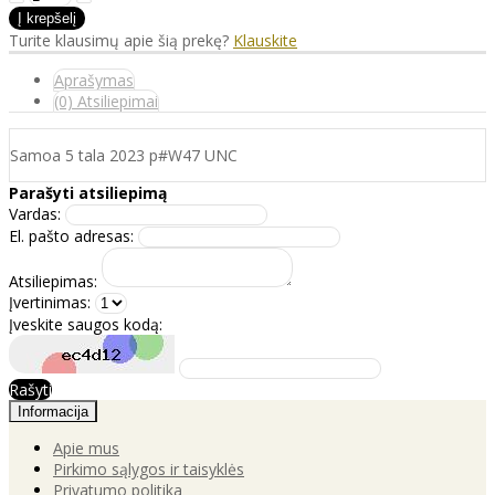
Turite klausimų apie šią prekę?
Klauskite
Aprašymas
(0) Atsiliepimai
Samoa 5 tala 2023 p#W47 UNC
Parašyti atsiliepimą
Vardas:
El. pašto adresas:
Atsiliepimas:
Įvertinimas:
Įveskite saugos kodą:
Rašyti
Informacija
Apie mus
Pirkimo sąlygos ir taisyklės
Privatumo politika