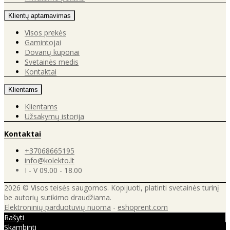
Klientų aptarnavimas
Visos prekės
Gamintojai
Dovanų kuponai
Svetainės medis
Kontaktai
Klientams
Klientams
Užsakymų istorija
Kontaktai
+37068665195
info@kolekto.lt
I - V 09.00 - 18.00
2026 © Visos teisės saugomos. Kopijuoti, platinti svetainės turinį
be autorių sutikimo draudžiama.
Elektroninių parduotuvių nuoma
-
eshoprent.com
Rašyti
Skambinti