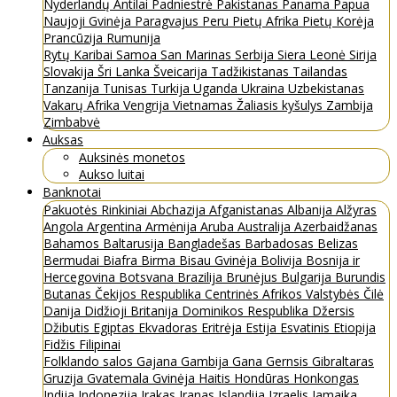
Nyderlandų Antilai
Padniestrė
Pakistanas
Panama
Papua
Naujoji Gvinėja
Paragvajus
Peru
Pietų Afrika
Pietų Korėja
Prancūzija
Rumunija
Rytų Karibai
Samoa
San Marinas
Serbija
Siera Leonė
Sirija
Slovakija
Šri Lanka
Šveicarija
Tadžikistanas
Tailandas
Tanzanija
Tunisas
Turkija
Uganda
Ukraina
Uzbekistanas
Vakarų Afrika
Vengrija
Vietnamas
Žaliasis kyšulys
Zambija
Zimbabvė
Auksas
Auksinės monetos
Aukso luitai
Banknotai
Pakuotės
Rinkiniai
Abchazija
Afganistanas
Albanija
Alžyras
Angola
Argentina
Armėnija
Aruba
Australija
Azerbaidžanas
Bahamos
Baltarusija
Bangladešas
Barbadosas
Belizas
Bermudai
Biafra
Birma
Bisau Gvinėja
Bolivija
Bosnija ir
Hercegovina
Botsvana
Brazilija
Brunėjus
Bulgarija
Burundis
Butanas
Čekijos Respublika
Centrinės Afrikos Valstybės
Čilė
Danija
Didžioji Britanija
Dominikos Respublika
Džersis
Džibutis
Egiptas
Ekvadoras
Eritrėja
Estija
Esvatinis
Etiopija
Fidžis
Filipinai
Folklando salos
Gajana
Gambija
Gana
Gernsis
Gibraltaras
Gruzija
Gvatemala
Gvinėja
Haitis
Hondūras
Honkongas
Indija
Indonezija
Irakas
Iranas
Islandija
Izraelis
Jamaika