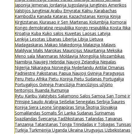
Japonija
Jemenas
Jordanija
Jugoslavija
Jungtinės Amerikos
Valstijos
Jungtiniai Arabų Emyratai
Kalnų Karabachas
Kambodža
Kanada
Kataras
Kazachstanas
Kenija
Kinija
Kirgizstanas
Kiurasao ir Sen Martenas
Kolumbija
Komorai
Kongo demokratinė respublika
Kongo respublika
Kosta Rika
Kroatija
Kuba
Kuko salos
Kuveitas
Laosas
Latvija
Lenkija
Lesotas
Libanas
Liberija
Libija
Lietuva
Madagaskaras
Makao
Makedonija
Malaizija
Malavis
Maldyvai
Malis
Marokas
Mauricijus
Mauritanija
Meksika
Meno sala
Mianmaras
Moldavija
Mongolija
Mozambikas
Namibija
Naujieji Hebridai
Naujoji Zelandija
Nepalas
Nigerija
Nikaragva
Norvegija
Nyderlandų Antilai
Omanas
Padniestrė
Pakistanas
Papua Naujoji Gvinėja
Paragvajus
Peru
Pietų Afrika
Pietų Korėja
Pietų Sudanas
Portugalija
Portugalijos Gvinėja
Prancūzija
Prancūzijos užjūrio
teritorijos
Ruanda
Rumunija
Rytų Karibų Valstybės
Saliamono Salos
Samoa
San Tomė ir
Prinsipė
Saudo Arabija
Seišeliai
Senegalas
Serbija
Šiaurės
Korėja
Siera Leonė
Singapūras
Sirija
Škotija
Slovakija
Somalilandas
Somalis
Šri Lanka
Sudanas
Surinamas
Svazilandas
Šveicarija
Tadžikistanas
Tailandas
Taivanas
Tanzanija
Tatarstanas
Tonga
Trinidadas ir Tobagas
Tunisas
Turkija
Turkmėnija
Uganda
Ukraina
Urugvajus
Uzbekistanas