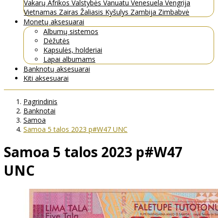
Vakarų Afrikos Valstybės
Vanuatu
Venesuela
Vengrija
Vietnamas
Zairas
Žaliasis Kyšulys
Zambija
Zimbabvė
Monetų aksesuarai
Albumų sistemos
Dėžutės
Kapsulės, holderiai
Lapai albumams
Banknotų aksesuarai
Kiti aksesuarai
Pagrindinis
Banknotai
Samoa
Samoa 5 talos 2023 p#W47 UNC
Samoa 5 talos 2023 p#W47
UNC