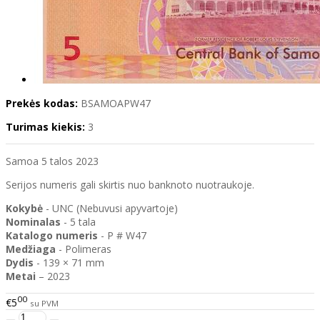
Prekės kodas:
BSAMOAPW47
Turimas kiekis:
3
Samoa 5 talos 2023
Serijos numeris gali skirtis nuo banknoto nuotraukoje.
Kokybė
- UNC (Nebuvusi apyvartoje)
Nominalas
- 5 tala
Katalogo
numeris
- P # W47
Medžiaga
- Polimeras
Dydis
- 139 × 71 mm
Metai
– 2023
00
€5
su PVM