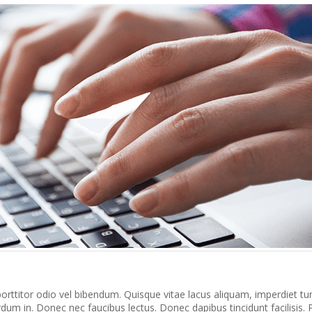
orttitor odio vel bibendum. Quisque vitae lacus aliquam, imperdiet turp
terdum in. Donec nec faucibus lectus. Donec dapibus tincidunt facilisi