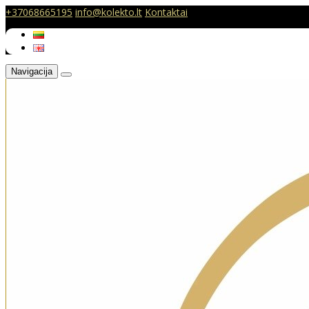
+37068665195
info@kolekto.lt
Kontaktai
Navigacija