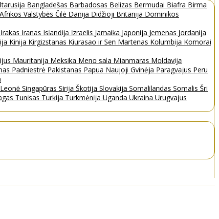
ltarusija
Bangladešas
Barbadosas
Belizas
Bermudai
Biafra
Birma
 Afrikos Valstybės
Čilė
Danija
Didžioji Britanija
Dominikos
a
Irakas
Iranas
Islandija
Izraelis
Jamaika
Japonija
Jemenas
Jordanija
ija
Kinija
Kirgizstanas
Kiurasao ir Sen Martenas
Kolumbija
Komorai
ijus
Mauritanija
Meksika
Meno sala
Mianmaras
Moldavija
nas
Padniestrė
Pakistanas
Papua Naujoji Gvinėja
Paragvajus
Peru
a
a Leonė
Singapūras
Sirija
Škotija
Slovakija
Somalilandas
Somalis
Šri
bagas
Tunisas
Turkija
Turkmėnija
Uganda
Ukraina
Urugvajus