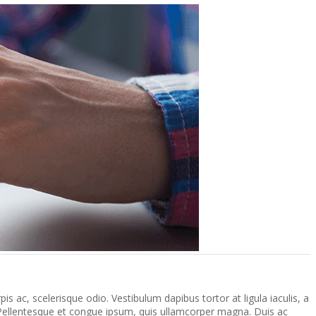
is ac, scelerisque odio. Vestibulum dapibus tortor at ligula iaculis, a
s. Pellentesque et congue ipsum, quis ullamcorper magna. Duis ac