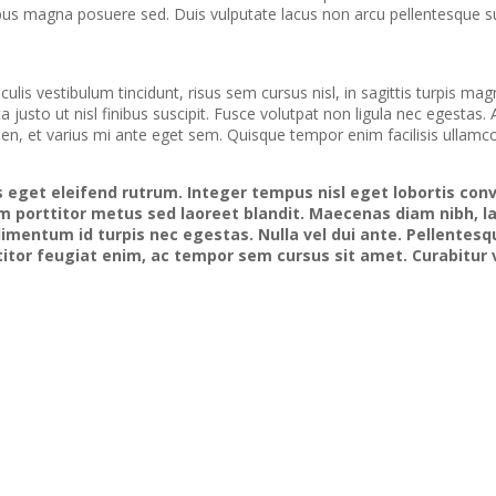
tempus magna posuere sed. Duis vulputate lacus non arcu pellentesque su
lis vestibulum tincidunt, risus sem cursus nisl, in sagittis turpis mag
usto ut nisl finibus suscipit. Fusce volutpat non ligula nec egestas. A
pien, et varius mi ante eget sem. Quisque tempor enim facilisis ullamc
 eget eleifend rutrum. Integer tempus nisl eget lobortis conv
lam porttitor metus sed laoreet blandit. Maecenas diam nibh, 
mentum id turpis nec egestas. Nulla vel dui ante. Pellentesque 
ttitor feugiat enim, ac tempor sem cursus sit amet. Curabitur 