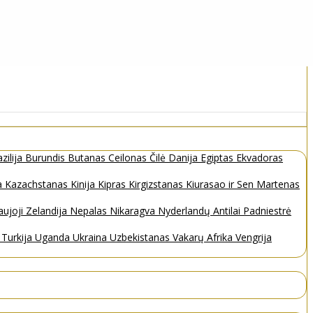
zilija
Burundis
Butanas
Ceilonas
Čilė
Danija
Egiptas
Ekvadoras
a
Kazachstanas
Kinija
Kipras
Kirgizstanas
Kiurasao ir Sen Martenas
ujoji Zelandija
Nepalas
Nikaragva
Nyderlandų Antilai
Padniestrė
s
Turkija
Uganda
Ukraina
Uzbekistanas
Vakarų Afrika
Vengrija