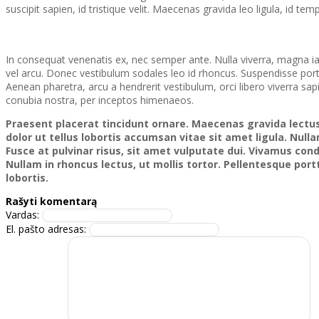
suscipit sapien, id tristique velit. Maecenas gravida leo ligula, id 
In consequat venenatis ex, nec semper ante. Nulla viverra, magna iacu
vel arcu. Donec vestibulum sodales leo id rhoncus. Suspendisse porta j
Aenean pharetra, arcu a hendrerit vestibulum, orci libero viverra sa
conubia nostra, per inceptos himenaeos.
Praesent placerat tincidunt ornare. Maecenas gravida lectus
dolor ut tellus lobortis accumsan vitae sit amet ligula. Nul
Fusce at pulvinar risus, sit amet vulputate dui. Vivamus condi
Nullam in rhoncus lectus, ut mollis tortor. Pellentesque por
lobortis.
Rašyti komentarą
Vardas:
El. pašto adresas: