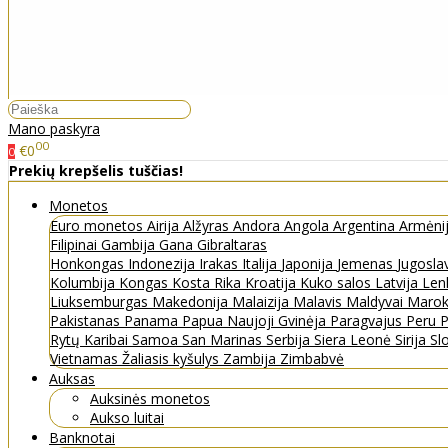
Mano paskyra
00
€0
0
Prekių krepšelis tuščias!
Monetos
Euro monetos
Airija
Alžyras
Andora
Angola
Argentina
Armėni
Filipinai
Gambija
Gana
Gibraltaras
Honkongas
Indonezija
Irakas
Italija
Japonija
Jemenas
Jugosla
Kolumbija
Kongas
Kosta Rika
Kroatija
Kuko salos
Latvija
Len
Liuksemburgas
Makedonija
Malaizija
Malavis
Maldyvai
Maro
Pakistanas
Panama
Papua Naujoji Gvinėja
Paragvajus
Peru
P
Rytų Karibai
Samoa
San Marinas
Serbija
Siera Leonė
Sirija
Sl
Vietnamas
Žaliasis kyšulys
Zambija
Zimbabvė
Auksas
Auksinės monetos
Aukso luitai
Banknotai