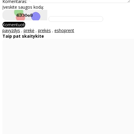
Komentaras:
Įveskite saugos kodą:
Komentuoti
pavyzdys
,
prekė
,
prekės
,
eshoprent
Taip pat skaitykite