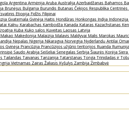
gola
Argentina
Armėnija
Aruba
Australija
Azerbaidžanas
Bahamos
Ba
ija
Brunėjus
Bulgarija
Burundis
Butanas
Čekijos Respublika
Centrinės
Esvatinis
Etiopija
Fidžis
Filipinai
zija
Gvatemala
Gvinėja
Haitis
Hondūras
Honkongas
Indija
Indonezij
ratai
Kalnų Karabachas
Kambodža
Kanada
Kataras
Kazachstanas
Ken
roatija
Kuba
Kuko salos
Kuveitas
Laosas
Latvija
s
Makao
Makedonija
Malaizija
Malavis
Maldyvai
Malis
Marokas
Mauric
landija
Nepalas
Nigerija
Nikaragva
Norvegija
Nyderlandų Antilai
Oma
jos Gvinėja
Prancūzija
Prancūzijos užjūrio teritorijos
Ruanda
Rumunij
rinsipė
Saudo Arabija
Seišeliai
Senegalas
Serbija
Šiaurės Korėja
Sier
as
Tailandas
Taivanas
Tanzanija
Tatarstanas
Tonga
Trinidadas ir To
ngrija
Vietnamas
Zairas
Žaliasis Kyšulys
Zambija
Zimbabvė