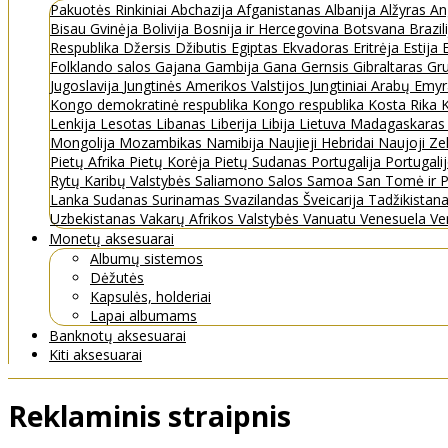
Pakuotės
Rinkiniai
Abchazija
Afganistanas
Albanija
Alžyras
An
Bisau Gvinėja
Bolivija
Bosnija ir Hercegovina
Botsvana
Brazil
Respublika
Džersis
Džibutis
Egiptas
Ekvadoras
Eritrėja
Estija
Folklando salos
Gajana
Gambija
Gana
Gernsis
Gibraltaras
Gru
Jugoslavija
Jungtinės Amerikos Valstijos
Jungtiniai Arabų Emy
Kongo demokratinė respublika
Kongo respublika
Kosta Rika
K
Lenkija
Lesotas
Libanas
Liberija
Libija
Lietuva
Madagaskara
Mongolija
Mozambikas
Namibija
Naujieji Hebridai
Naujoji Ze
Pietų Afrika
Pietų Korėja
Pietų Sudanas
Portugalija
Portugali
Rytų Karibų Valstybės
Saliamono Salos
Samoa
San Tomė ir P
Lanka
Sudanas
Surinamas
Svazilandas
Šveicarija
Tadžikistan
Uzbekistanas
Vakarų Afrikos Valstybės
Vanuatu
Venesuela
Ve
Monetų aksesuarai
Albumų sistemos
Dėžutės
Kapsulės, holderiai
Lapai albumams
Banknotų aksesuarai
Kiti aksesuarai
Reklaminis straipnis