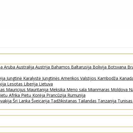
ja
Aruba
Australija
Austrija
Bahamos
Baltarusija
Bolivija
Botsvana
Bra
vija
Jungtinė Karalystė
Jungtinės Amerikos Valstijos
Kambodža
Kanad
kija
Lesotas
Liberija
Lietuva
kas
Mauricijus
Mauritanija
Meksika
Meno sala
Mianmaras
Moldova
Na
ietų Afrika
Pietų Korėja
Prancūzija
Rumunija
ovakija
Šri Lanka
Šveicarija
Tadžikistanas
Tailandas
Tanzanija
Tunisa