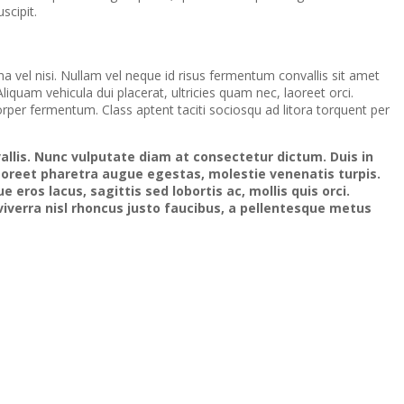
scipit.
na vel nisi. Nullam vel neque id risus fermentum convallis sit amet
liquam vehicula dui placerat, ultricies quam nec, laoreet orci.
orper fermentum. Class aptent taciti sociosqu ad litora torquent per
allis. Nunc vulputate diam at consectetur dictum. Duis in
laoreet pharetra augue egestas, molestie venenatis turpis.
eros lacus, sagittis sed lobortis ac, mollis quis orci.
viverra nisl rhoncus justo faucibus, a pellentesque metus