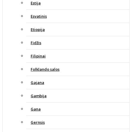
Estija
Esvatinis
Etiopija
Fidžis
Filipinai
Folklando salos
Gajana
Gambija
Gana
Gernsis