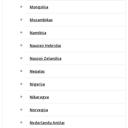
Mongolija
Mozambikas
Namibija
Naujieji Hebridai
Naujoji Zelandija
Nepalas
Nigerija
Nikaragva
Norvegija
Nyderlandų Antilai