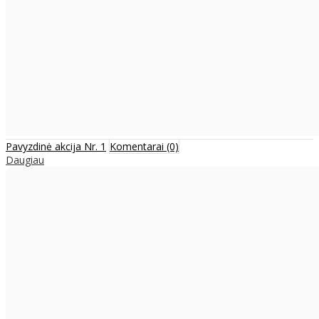
Pavyzdinė akcija Nr. 1
Komentarai (0)
Daugiau