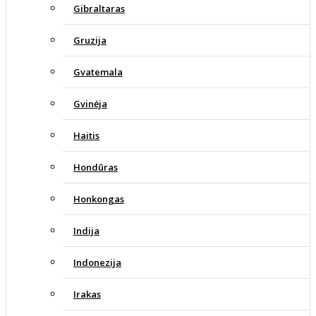
Gibraltaras
Gruzija
Gvatemala
Gvinėja
Haitis
Hondūras
Honkongas
Indija
Indonezija
Irakas