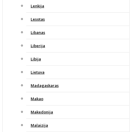
Lenkija
Lesotas
Libanas
Liberija
Libija
Lietuva
Madagaskaras
Makao
Makedonija
Malaizija