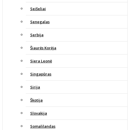
Seišeliai
Senegalas
Serbija
Šiaurės Korėja
Siera Leonė
Singapūras
Sirija
Škotija
Slovakija
Somalilandas