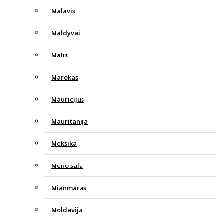
Malavis
Maldyvai
Malis
Marokas
Mauricijus
Mauritanija
Meksika
Meno sala
Mianmaras
Moldavija