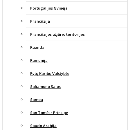
Portugalijos Gvinėja
Prancūzija
Prancūzijos užjūrio teritorijos
Ruanda
Rumunija
Rytų Karibų Valstybės
Saliamono Salos
Samoa
San Tomė ir Prinsipė
Saudo Arabija