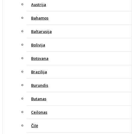
Austrija
Bahamos
Baltarusija
Bolivija
Botsvana
Brazilija
Burundis
Butanas
Ceilonas
Čilė