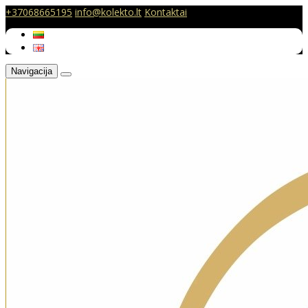
+37068665195
info@kolekto.lt
Kontaktai
Navigacija