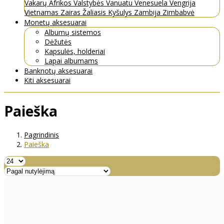
Vakarų Afrikos Valstybės
Vanuatu
Venesuela
Vengrija
Vietnamas
Zairas
Žaliasis Kyšulys
Zambija
Zimbabvė
Monetų aksesuarai
Albumų sistemos
Dėžutės
Kapsulės, holderiai
Lapai albumams
Banknotų aksesuarai
Kiti aksesuarai
Paieška
Pagrindinis
Paieška