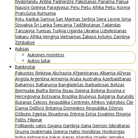
Nyderlandų Antilai
Padniestrė
Pakistanas
Panama
Papua
Naujoji Gvinėja
Paragvajus
Peru
Pietų Afrika
Pietų Korėja
Prancūzija
Rumunija
Rytų Karibai
Samoa
San Marinas
Serbija
Siera Leonė
Sirija
Slovakija
Šri Lanka
Šveicarija
Tadžikistanas
Tailandas
Tanzanija
Tunisas
Turkija
Uganda
Ukraina
Uzbekistanas
Vakarų Afrika
Vengrija
Vietnamas
Žaliasis kyšulys
Zambija
Zimbabvė
Auksas
Auksinės monetos
Aukso luitai
Banknotai
Pakuotės
Rinkiniai
Abchazija
Afganistanas
Albanija
Alžyras
Angola
Argentina
Armėnija
Aruba
Australija
Azerbaidžanas
Bahamos
Baltarusija
Bangladešas
Barbadosas
Belizas
Bermudai
Biafra
Birma
Bisau Gvinėja
Bolivija
Bosnija ir
Hercegovina
Botsvana
Brazilija
Brunėjus
Bulgarija
Burundis
Butanas
Čekijos Respublika
Centrinės Afrikos Valstybės
Čilė
Danija
Didžioji Britanija
Dominikos Respublika
Džersis
Džibutis
Egiptas
Ekvadoras
Eritrėja
Estija
Esvatinis
Etiopija
Fidžis
Filipinai
Folklando salos
Gajana
Gambija
Gana
Gernsis
Gibraltaras
Gruzija
Gvatemala
Gvinėja
Haitis
Hondūras
Honkongas
Indija
Indonezija
Irakas
Iranas
Islandija
Izraelis
Jamaika