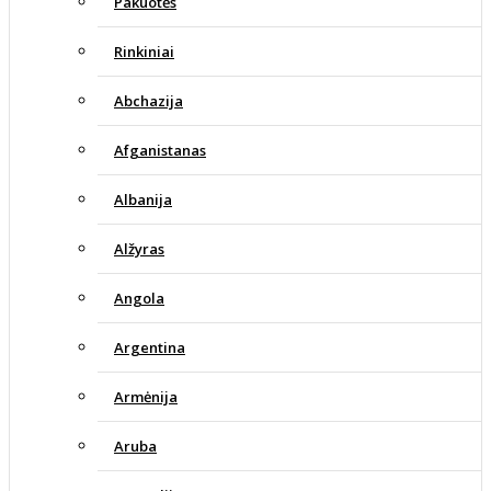
Pakuotės
Rinkiniai
Abchazija
Afganistanas
Albanija
Alžyras
Angola
Argentina
Armėnija
Aruba