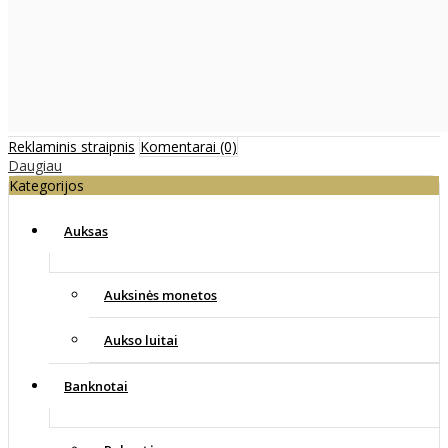
Reklaminis straipnis
Komentarai (0)
Daugiau
Kategorijos
Auksas
Auksinės monetos
Aukso luitai
Banknotai