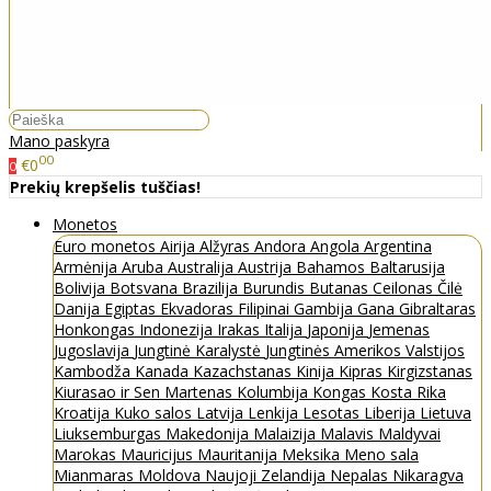
Mano paskyra
00
€0
0
Prekių krepšelis tuščias!
Monetos
Euro monetos
Airija
Alžyras
Andora
Angola
Argentina
Armėnija
Aruba
Australija
Austrija
Bahamos
Baltarusija
Bolivija
Botsvana
Brazilija
Burundis
Butanas
Ceilonas
Čilė
Danija
Egiptas
Ekvadoras
Filipinai
Gambija
Gana
Gibraltaras
Honkongas
Indonezija
Irakas
Italija
Japonija
Jemenas
Jugoslavija
Jungtinė Karalystė
Jungtinės Amerikos Valstijos
Kambodža
Kanada
Kazachstanas
Kinija
Kipras
Kirgizstanas
Kiurasao ir Sen Martenas
Kolumbija
Kongas
Kosta Rika
Kroatija
Kuko salos
Latvija
Lenkija
Lesotas
Liberija
Lietuva
Liuksemburgas
Makedonija
Malaizija
Malavis
Maldyvai
Marokas
Mauricijus
Mauritanija
Meksika
Meno sala
Mianmaras
Moldova
Naujoji Zelandija
Nepalas
Nikaragva