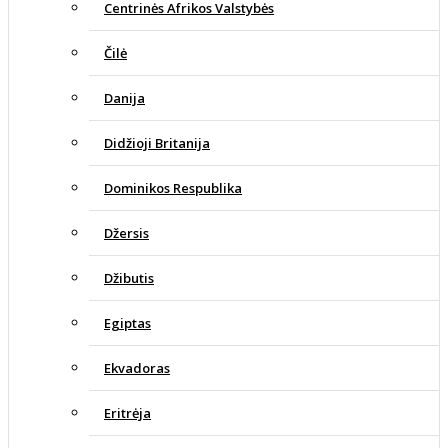
Centrinės Afrikos Valstybės
Čilė
Danija
Didžioji Britanija
Dominikos Respublika
Džersis
Džibutis
Egiptas
Ekvadoras
Eritrėja