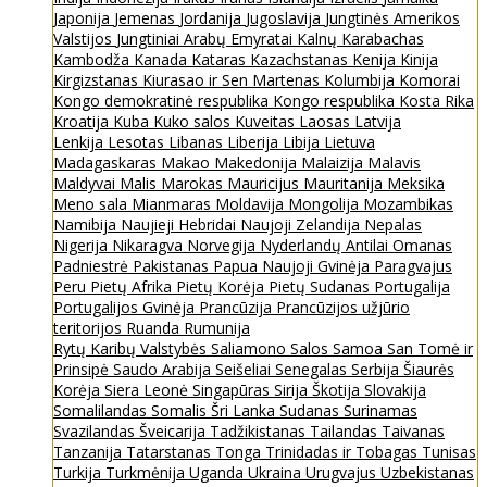
Japonija
Jemenas
Jordanija
Jugoslavija
Jungtinės Amerikos
Valstijos
Jungtiniai Arabų Emyratai
Kalnų Karabachas
Kambodža
Kanada
Kataras
Kazachstanas
Kenija
Kinija
Kirgizstanas
Kiurasao ir Sen Martenas
Kolumbija
Komorai
Kongo demokratinė respublika
Kongo respublika
Kosta Rika
Kroatija
Kuba
Kuko salos
Kuveitas
Laosas
Latvija
Lenkija
Lesotas
Libanas
Liberija
Libija
Lietuva
Madagaskaras
Makao
Makedonija
Malaizija
Malavis
Maldyvai
Malis
Marokas
Mauricijus
Mauritanija
Meksika
Meno sala
Mianmaras
Moldavija
Mongolija
Mozambikas
Namibija
Naujieji Hebridai
Naujoji Zelandija
Nepalas
Nigerija
Nikaragva
Norvegija
Nyderlandų Antilai
Omanas
Padniestrė
Pakistanas
Papua Naujoji Gvinėja
Paragvajus
Peru
Pietų Afrika
Pietų Korėja
Pietų Sudanas
Portugalija
Portugalijos Gvinėja
Prancūzija
Prancūzijos užjūrio
teritorijos
Ruanda
Rumunija
Rytų Karibų Valstybės
Saliamono Salos
Samoa
San Tomė ir
Prinsipė
Saudo Arabija
Seišeliai
Senegalas
Serbija
Šiaurės
Korėja
Siera Leonė
Singapūras
Sirija
Škotija
Slovakija
Somalilandas
Somalis
Šri Lanka
Sudanas
Surinamas
Svazilandas
Šveicarija
Tadžikistanas
Tailandas
Taivanas
Tanzanija
Tatarstanas
Tonga
Trinidadas ir Tobagas
Tunisas
Turkija
Turkmėnija
Uganda
Ukraina
Urugvajus
Uzbekistanas