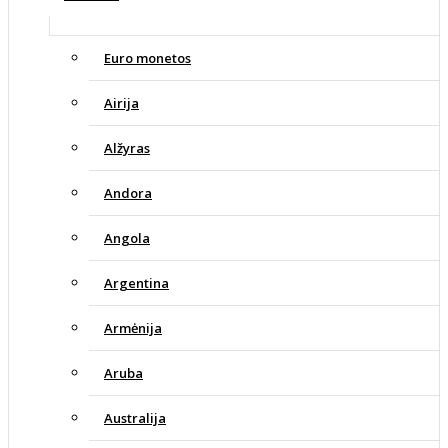
Euro monetos
Airija
Alžyras
Andora
Angola
Argentina
Armėnija
Aruba
Australija