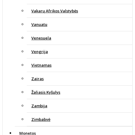
Vakarų Afrikos Valstybės
Vanuatu
Venesuela
Vengrija
Vietnamas
Zairas
Žaliasis Kyšulys
Zambija
Zimbabvė
Monetos