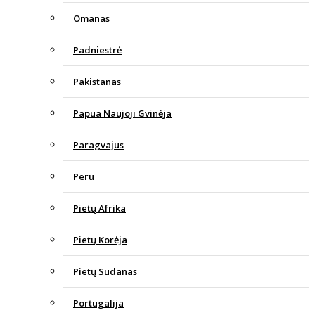
Omanas
Padniestrė
Pakistanas
Papua Naujoji Gvinėja
Paragvajus
Peru
Pietų Afrika
Pietų Korėja
Pietų Sudanas
Portugalija