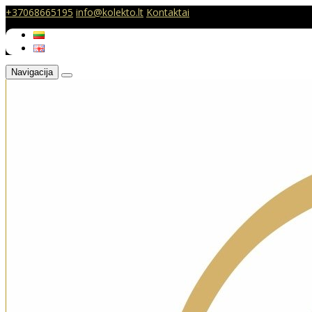
+37068665195
info@kolekto.lt
Kontaktai
Navigacija