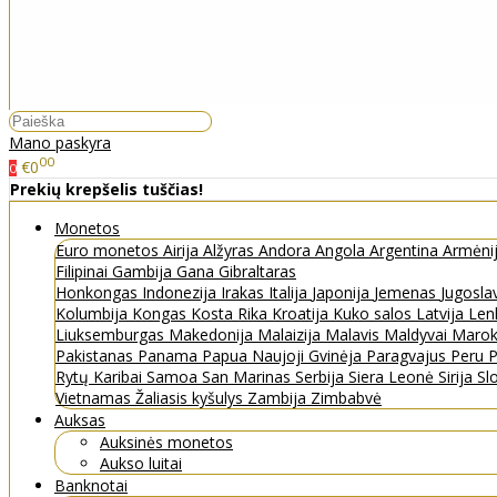
Mano paskyra
00
€0
0
Prekių krepšelis tuščias!
Monetos
Euro monetos
Airija
Alžyras
Andora
Angola
Argentina
Armėni
Filipinai
Gambija
Gana
Gibraltaras
Honkongas
Indonezija
Irakas
Italija
Japonija
Jemenas
Jugosla
Kolumbija
Kongas
Kosta Rika
Kroatija
Kuko salos
Latvija
Len
Liuksemburgas
Makedonija
Malaizija
Malavis
Maldyvai
Maro
Pakistanas
Panama
Papua Naujoji Gvinėja
Paragvajus
Peru
P
Rytų Karibai
Samoa
San Marinas
Serbija
Siera Leonė
Sirija
Sl
Vietnamas
Žaliasis kyšulys
Zambija
Zimbabvė
Auksas
Auksinės monetos
Aukso luitai
Banknotai