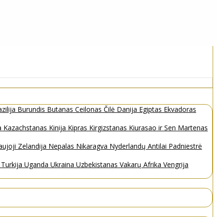
zilija
Burundis
Butanas
Ceilonas
Čilė
Danija
Egiptas
Ekvadoras
a
Kazachstanas
Kinija
Kipras
Kirgizstanas
Kiurasao ir Sen Martenas
ujoji Zelandija
Nepalas
Nikaragva
Nyderlandų Antilai
Padniestrė
s
Turkija
Uganda
Ukraina
Uzbekistanas
Vakarų Afrika
Vengrija