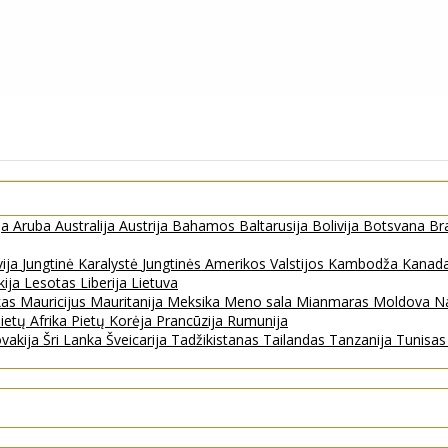
ja
Aruba
Australija
Austrija
Bahamos
Baltarusija
Bolivija
Botsvana
Bra
vija
Jungtinė Karalystė
Jungtinės Amerikos Valstijos
Kambodža
Kanad
kija
Lesotas
Liberija
Lietuva
kas
Mauricijus
Mauritanija
Meksika
Meno sala
Mianmaras
Moldova
Na
ietų Afrika
Pietų Korėja
Prancūzija
Rumunija
ovakija
Šri Lanka
Šveicarija
Tadžikistanas
Tailandas
Tanzanija
Tunisa