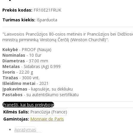
Prekės kodas:
FR10E21FRUK
Turimas kiekis:
Išparduota
"Laisvosios Prancūzijos 80-osios metinės ir Prancūzijos bei Didžiosio
ministrą pirmininką Vinstoną Čerčilį (Winston Churchill)".
Kokybė
- PROOF (Nauja)
Nominalas
- 10 Eur
Diametras
- 37.00 mm
Metalas
- Sidabras (Ag) 0.999
Svoris
- 22.20 g
Tiražas
- 3000 vnt.
Išleidimo
metai
- 2021
Įpakavimas
- kapsulėje, su dėkliuku
Pastabos
- su autentiškumo sertifikatu
Pranešti, kai bus prekyboje
Kilmės šalis:
Prancūzija (France)
Gamintojas:
Monnaie de Paris
Aprašymas