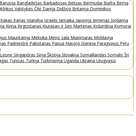
ltarusija
Bangladešas
Barbadosas
Belizas
Bermudai
Biafra
Birma
 Afrikos Valstybės
Čilė
Danija
Didžioji Britanija
Dominikos
a
Irakas
Iranas
Islandija
Izraelis
Jamaika
Japonija
Jemenas
Jordanija
ija
Kinija
Kirgizstanas
Kiurasao ir Sen Martenas
Kolumbija
Komorai
ijus
Mauritanija
Meksika
Meno sala
Mianmaras
Moldavija
nas
Padniestrė
Pakistanas
Papua Naujoji Gvinėja
Paragvajus
Peru
a
a Leonė
Singapūras
Sirija
Škotija
Slovakija
Somalilandas
Somalis
Šri
bagas
Tunisas
Turkija
Turkmėnija
Uganda
Ukraina
Urugvajus