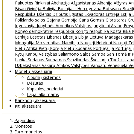
Pakuotės
Rinkiniai
Abchazija
Afganistanas
Albanija
Alžyras
An
Bisau Gvinėja
Bolivija
Bosnija ir Hercegovina
Botsvana
Brazil
Respublika
Džersis
Džibutis
Egiptas
Ekvadoras
Eritrėja
Estija
Folklando salos
Gajana
Gambija
Gana
Gernsis
Gibraltaras
Gru
Jugoslavija
Jungtinės Amerikos Valstijos
Jungtiniai Arabų Emy
Kongo demokratinė respublika
Kongo respublika
Kosta Rika
K
Lenkija
Lesotas
Libanas
Liberija
Libija
Lietuva
Madagaskara
Mongolija
Mozambikas
Namibija
Naujieji Hebridai
Naujoji Ze
Pietų Afrika
Pietų Korėja
Pietų Sudanas
Portugalija
Portugali
Rytų Karibų Valstybės
Saliamono Salos
Samoa
San Tomė ir P
Lanka
Sudanas
Surinamas
Svazilandas
Šveicarija
Tadžikistan
Uzbekistanas
Vakarų Afrikos Valstybės
Vanuatu
Venesuela
Ve
Monetų aksesuarai
Albumų sistemos
Dėžutės
Kapsulės, holderiai
Lapai albumams
Banknotų aksesuarai
Kiti aksesuarai
Pagrindinis
Monetos
Euro monetos