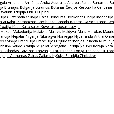
gola
Argentina
Armėnija
Aruba
Australija
Azerbaidžanas
Bahamos
Ba
ija
Brunėjus
Bulgarija
Burundis
Butanas
Čekijos Respublika
Centrinės
Esvatinis
Etiopija
Fidžis
Filipinai
zija
Gvatemala
Gvinėja
Haitis
Hondūras
Honkongas
Indija
Indonezij
ratai
Kalnų Karabachas
Kambodža
Kanada
Kataras
Kazachstanas
Ken
roatija
Kuba
Kuko salos
Kuveitas
Laosas
Latvija
s
Makao
Makedonija
Malaizija
Malavis
Maldyvai
Malis
Marokas
Mauric
landija
Nepalas
Nigerija
Nikaragva
Norvegija
Nyderlandų Antilai
Oma
jos Gvinėja
Prancūzija
Prancūzijos užjūrio teritorijos
Ruanda
Rumunij
rinsipė
Saudo Arabija
Seišeliai
Senegalas
Serbija
Šiaurės Korėja
Sier
as
Tailandas
Taivanas
Tanzanija
Tatarstanas
Tonga
Trinidadas ir To
ngrija
Vietnamas
Zairas
Žaliasis Kyšulys
Zambija
Zimbabvė