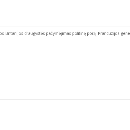
s Britanijos draugystės pažymėjimas politinę porą: Prancūzijos generolą