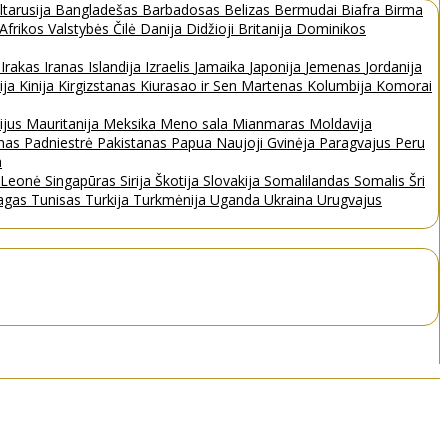
ltarusija
Bangladešas
Barbadosas
Belizas
Bermudai
Biafra
Birma
 Afrikos Valstybės
Čilė
Danija
Didžioji Britanija
Dominikos
a
Irakas
Iranas
Islandija
Izraelis
Jamaika
Japonija
Jemenas
Jordanija
ija
Kinija
Kirgizstanas
Kiurasao ir Sen Martenas
Kolumbija
Komorai
ijus
Mauritanija
Meksika
Meno sala
Mianmaras
Moldavija
nas
Padniestrė
Pakistanas
Papua Naujoji Gvinėja
Paragvajus
Peru
a
a Leonė
Singapūras
Sirija
Škotija
Slovakija
Somalilandas
Somalis
Šri
bagas
Tunisas
Turkija
Turkmėnija
Uganda
Ukraina
Urugvajus