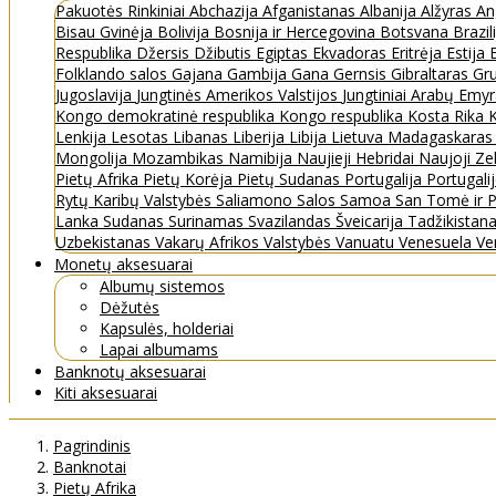
Pakuotės
Rinkiniai
Abchazija
Afganistanas
Albanija
Alžyras
An
Bisau Gvinėja
Bolivija
Bosnija ir Hercegovina
Botsvana
Brazil
Respublika
Džersis
Džibutis
Egiptas
Ekvadoras
Eritrėja
Estija
Folklando salos
Gajana
Gambija
Gana
Gernsis
Gibraltaras
Gru
Jugoslavija
Jungtinės Amerikos Valstijos
Jungtiniai Arabų Emy
Kongo demokratinė respublika
Kongo respublika
Kosta Rika
K
Lenkija
Lesotas
Libanas
Liberija
Libija
Lietuva
Madagaskara
Mongolija
Mozambikas
Namibija
Naujieji Hebridai
Naujoji Ze
Pietų Afrika
Pietų Korėja
Pietų Sudanas
Portugalija
Portugali
Rytų Karibų Valstybės
Saliamono Salos
Samoa
San Tomė ir P
Lanka
Sudanas
Surinamas
Svazilandas
Šveicarija
Tadžikistan
Uzbekistanas
Vakarų Afrikos Valstybės
Vanuatu
Venesuela
Ve
Monetų aksesuarai
Albumų sistemos
Dėžutės
Kapsulės, holderiai
Lapai albumams
Banknotų aksesuarai
Kiti aksesuarai
Pagrindinis
Banknotai
Pietų Afrika