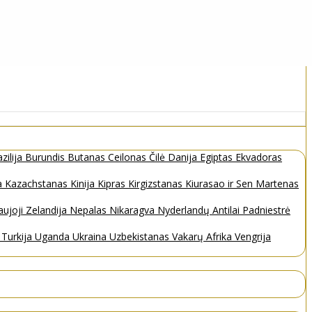
zilija
Burundis
Butanas
Ceilonas
Čilė
Danija
Egiptas
Ekvadoras
a
Kazachstanas
Kinija
Kipras
Kirgizstanas
Kiurasao ir Sen Martenas
ujoji Zelandija
Nepalas
Nikaragva
Nyderlandų Antilai
Padniestrė
s
Turkija
Uganda
Ukraina
Uzbekistanas
Vakarų Afrika
Vengrija