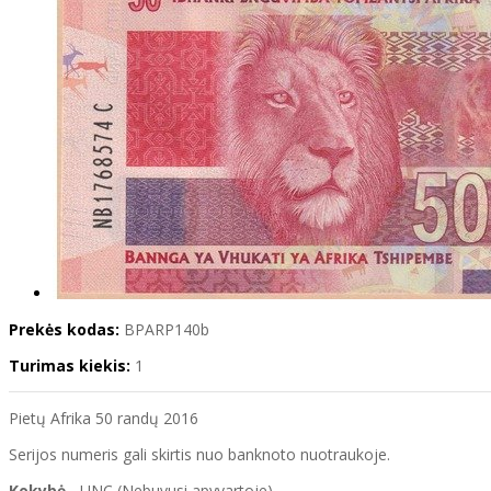
Prekės kodas:
BPARP140b
Turimas kiekis:
1
Pietų Afrika 50 randų 2016
Serijos numeris gali skirtis nuo banknoto nuotraukoje.
Kokybė
- UNC (Nebuvusi apyvartoje)