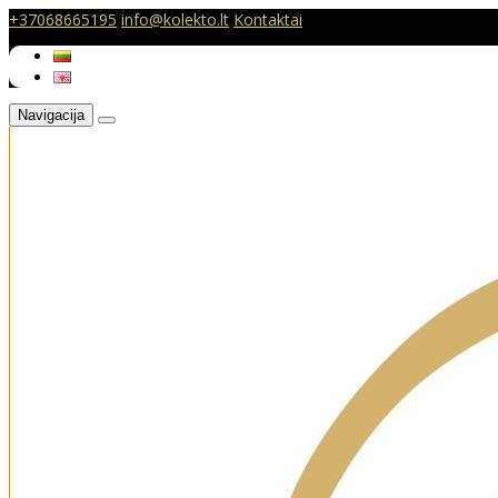
+37068665195
info@kolekto.lt
Kontaktai
Navigacija