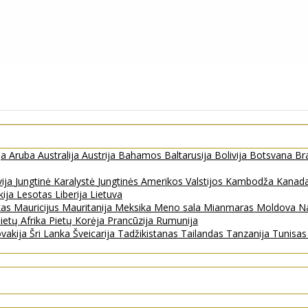
ja
Aruba
Australija
Austrija
Bahamos
Baltarusija
Bolivija
Botsvana
Bra
vija
Jungtinė Karalystė
Jungtinės Amerikos Valstijos
Kambodža
Kanad
kija
Lesotas
Liberija
Lietuva
kas
Mauricijus
Mauritanija
Meksika
Meno sala
Mianmaras
Moldova
Na
ietų Afrika
Pietų Korėja
Prancūzija
Rumunija
ovakija
Šri Lanka
Šveicarija
Tadžikistanas
Tailandas
Tanzanija
Tunisa