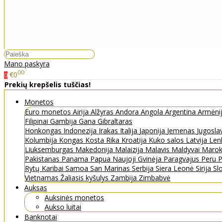
Mano paskyra
00
€0
0
Prekių krepšelis tuščias!
Monetos
Euro monetos
Airija
Alžyras
Andora
Angola
Argentina
Armėni
Filipinai
Gambija
Gana
Gibraltaras
Honkongas
Indonezija
Irakas
Italija
Japonija
Jemenas
Jugosla
Kolumbija
Kongas
Kosta Rika
Kroatija
Kuko salos
Latvija
Len
Liuksemburgas
Makedonija
Malaizija
Malavis
Maldyvai
Maro
Pakistanas
Panama
Papua Naujoji Gvinėja
Paragvajus
Peru
P
Rytų Karibai
Samoa
San Marinas
Serbija
Siera Leonė
Sirija
Sl
Vietnamas
Žaliasis kyšulys
Zambija
Zimbabvė
Auksas
Auksinės monetos
Aukso luitai
Banknotai