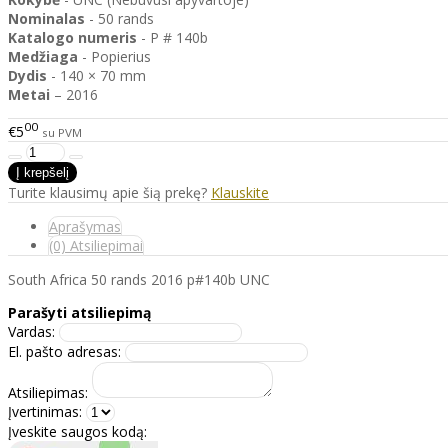
Nominalas
- 50 rands
Katalogo
numeris
- P # 140b
Medžiaga
- Popierius
Dydis
- 140 × 70 mm
Metai
– 2016
00
€5
su PVM
Turite klausimų apie šią prekę?
Klauskite
Aprašymas
(0) Atsiliepimai
South Africa 50 rands 2016 p#140b UNC
Parašyti atsiliepimą
Vardas:
El. pašto adresas:
Atsiliepimas:
Įvertinimas:
Įveskite saugos kodą: