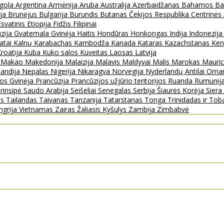
gola
Argentina
Armėnija
Aruba
Australija
Azerbaidžanas
Bahamos
Ba
ija
Brunėjus
Bulgarija
Burundis
Butanas
Čekijos Respublika
Centrinės
Esvatinis
Etiopija
Fidžis
Filipinai
zija
Gvatemala
Gvinėja
Haitis
Hondūras
Honkongas
Indija
Indonezij
ratai
Kalnų Karabachas
Kambodža
Kanada
Kataras
Kazachstanas
Ken
roatija
Kuba
Kuko salos
Kuveitas
Laosas
Latvija
s
Makao
Makedonija
Malaizija
Malavis
Maldyvai
Malis
Marokas
Mauric
landija
Nepalas
Nigerija
Nikaragva
Norvegija
Nyderlandų Antilai
Oma
jos Gvinėja
Prancūzija
Prancūzijos užjūrio teritorijos
Ruanda
Rumunij
rinsipė
Saudo Arabija
Seišeliai
Senegalas
Serbija
Šiaurės Korėja
Sier
as
Tailandas
Taivanas
Tanzanija
Tatarstanas
Tonga
Trinidadas ir To
ngrija
Vietnamas
Zairas
Žaliasis Kyšulys
Zambija
Zimbabvė