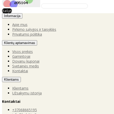
Rašyti
Informacija
Apie mus
Pirkimo sąlygos ir taisyklės
Privatumo politika
Klientų aptarnavimas
Visos prekės
Gamintojai
Dovanų kuponai
Svetainės medis
Kontaktai
Klientams
Klientams
Užsakymų istorija
Kontaktai
+37068665195