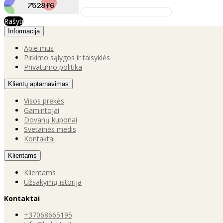
Rašyti
Informacija
Apie mus
Pirkimo sąlygos ir taisyklės
Privatumo politika
Klientų aptarnavimas
Visos prekės
Gamintojai
Dovanų kuponai
Svetainės medis
Kontaktai
Klientams
Klientams
Užsakymų istorija
Kontaktai
+37068665195