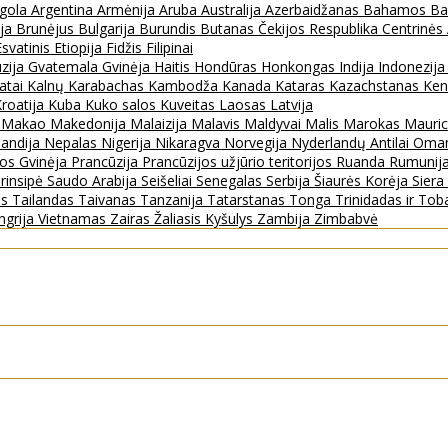
gola
Argentina
Armėnija
Aruba
Australija
Azerbaidžanas
Bahamos
Ba
ija
Brunėjus
Bulgarija
Burundis
Butanas
Čekijos Respublika
Centrinės
Esvatinis
Etiopija
Fidžis
Filipinai
zija
Gvatemala
Gvinėja
Haitis
Hondūras
Honkongas
Indija
Indonezij
ratai
Kalnų Karabachas
Kambodža
Kanada
Kataras
Kazachstanas
Ken
roatija
Kuba
Kuko salos
Kuveitas
Laosas
Latvija
s
Makao
Makedonija
Malaizija
Malavis
Maldyvai
Malis
Marokas
Mauric
landija
Nepalas
Nigerija
Nikaragva
Norvegija
Nyderlandų Antilai
Oma
jos Gvinėja
Prancūzija
Prancūzijos užjūrio teritorijos
Ruanda
Rumunij
rinsipė
Saudo Arabija
Seišeliai
Senegalas
Serbija
Šiaurės Korėja
Sier
as
Tailandas
Taivanas
Tanzanija
Tatarstanas
Tonga
Trinidadas ir To
ngrija
Vietnamas
Zairas
Žaliasis Kyšulys
Zambija
Zimbabvė