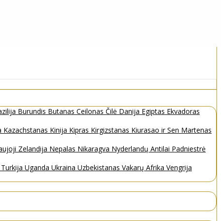
zilija
Burundis
Butanas
Ceilonas
Čilė
Danija
Egiptas
Ekvadoras
a
Kazachstanas
Kinija
Kipras
Kirgizstanas
Kiurasao ir Sen Martenas
ujoji Zelandija
Nepalas
Nikaragva
Nyderlandų Antilai
Padniestrė
s
Turkija
Uganda
Ukraina
Uzbekistanas
Vakarų Afrika
Vengrija