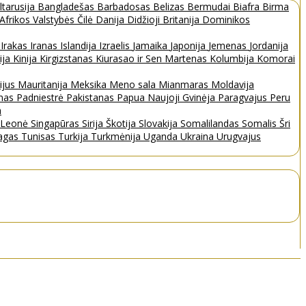
ltarusija
Bangladešas
Barbadosas
Belizas
Bermudai
Biafra
Birma
 Afrikos Valstybės
Čilė
Danija
Didžioji Britanija
Dominikos
a
Irakas
Iranas
Islandija
Izraelis
Jamaika
Japonija
Jemenas
Jordanija
ija
Kinija
Kirgizstanas
Kiurasao ir Sen Martenas
Kolumbija
Komorai
ijus
Mauritanija
Meksika
Meno sala
Mianmaras
Moldavija
nas
Padniestrė
Pakistanas
Papua Naujoji Gvinėja
Paragvajus
Peru
a
a Leonė
Singapūras
Sirija
Škotija
Slovakija
Somalilandas
Somalis
Šri
bagas
Tunisas
Turkija
Turkmėnija
Uganda
Ukraina
Urugvajus