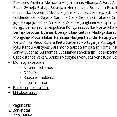
Pakuotės
Rinkiniai
Abchazija
Afganistanas
Albanija
Alžyras
An
Bisau Gvinėja
Bolivija
Bosnija ir Hercegovina
Botsvana
Brazil
Respublika
Džersis
Džibutis
Egiptas
Ekvadoras
Eritrėja
Estija
Folklando salos
Gajana
Gambija
Gana
Gernsis
Gibraltaras
Gru
Jugoslavija
Jungtinės Amerikos Valstijos
Jungtiniai Arabų Emy
Kongo demokratinė respublika
Kongo respublika
Kosta Rika
K
Lenkija
Lesotas
Libanas
Liberija
Libija
Lietuva
Madagaskara
Mongolija
Mozambikas
Namibija
Naujieji Hebridai
Naujoji Ze
Pietų Afrika
Pietų Korėja
Pietų Sudanas
Portugalija
Portugali
Rytų Karibų Valstybės
Saliamono Salos
Samoa
San Tomė ir P
Lanka
Sudanas
Surinamas
Svazilandas
Šveicarija
Tadžikistan
Uzbekistanas
Vakarų Afrikos Valstybės
Vanuatu
Venesuela
Ve
Monetų aksesuarai
Albumų sistemos
Dėžutės
Kapsulės, holderiai
Lapai albumams
Banknotų aksesuarai
Kiti aksesuarai
Pagrindinis
Banknotai
Pietų Afrika