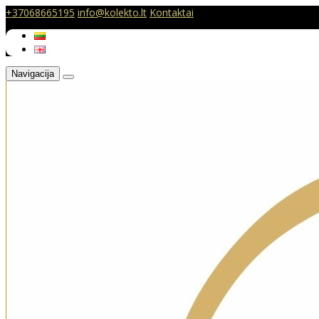
+37068665195
info@kolekto.lt
Kontaktai
Navigacija