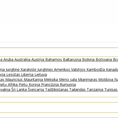
ja
Aruba
Australija
Austrija
Bahamos
Baltarusija
Bolivija
Botsvana
Bra
vija
Jungtinė Karalystė
Jungtinės Amerikos Valstijos
Kambodža
Kanad
kija
Lesotas
Liberija
Lietuva
kas
Mauricijus
Mauritanija
Meksika
Meno sala
Mianmaras
Moldova
Na
ietų Afrika
Pietų Korėja
Prancūzija
Rumunija
ovakija
Šri Lanka
Šveicarija
Tadžikistanas
Tailandas
Tanzanija
Tunisa