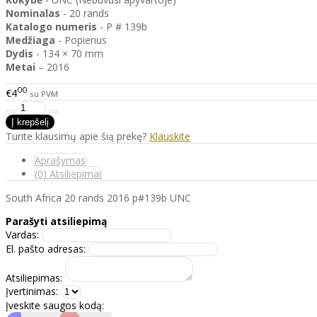
Nominalas
- 20 rands
Katalogo
numeris
- P # 139b
Medžiaga
- Popierius
Dydis
- 134 × 70 mm
Metai
– 2016
00
€4
su PVM
Turite klausimų apie šią prekę?
Klauskite
Aprašymas
(0) Atsiliepimai
South Africa 20 rands 2016 p#139b UNC
Parašyti atsiliepimą
Vardas:
El. pašto adresas:
Atsiliepimas:
Įvertinimas:
Įveskite saugos kodą: