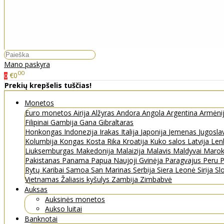
Mano paskyra
00
€0
0
Prekių krepšelis tuščias!
Monetos
Euro monetos
Airija
Alžyras
Andora
Angola
Argentina
Armėni
Filipinai
Gambija
Gana
Gibraltaras
Honkongas
Indonezija
Irakas
Italija
Japonija
Jemenas
Jugosla
Kolumbija
Kongas
Kosta Rika
Kroatija
Kuko salos
Latvija
Len
Liuksemburgas
Makedonija
Malaizija
Malavis
Maldyvai
Maro
Pakistanas
Panama
Papua Naujoji Gvinėja
Paragvajus
Peru
P
Rytų Karibai
Samoa
San Marinas
Serbija
Siera Leonė
Sirija
Sl
Vietnamas
Žaliasis kyšulys
Zambija
Zimbabvė
Auksas
Auksinės monetos
Aukso luitai
Banknotai