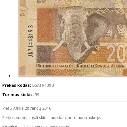
Prekės kodas:
BSAFP139B
Turimas kiekis:
59
Pietų Afrika 20 randų 2016
Serijos numeris gali skirtis nuo banknoto nuotraukoje.
Kokybė
- UNC (Nebuvusi apyvartoje)