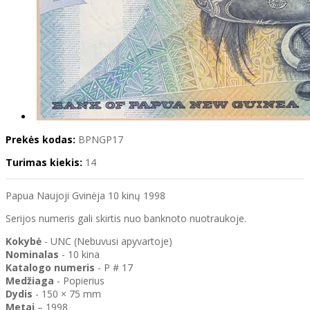
Prekės kodas:
BPNGP17
Turimas kiekis:
14
Papua Naujoji Gvinėja 10 kinų 1998
Serijos numeris gali skirtis nuo banknoto nuotraukoje.
Kokybė
- UNC (Nebuvusi apyvartoje)
Nominalas
- 10 kina
Katalogo
numeris
- P # 17
Medžiaga
- Popierius
Dydis
- 150 × 75 mm
Metai
– 1998