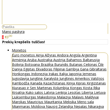
Mano paskyra
00
€0
0
Prekių krepšelis tuščias!
Monetos
Euro monetos
Airija
Alžyras
Andora
Angola
Argentina
Armėnija
Aruba
Australija
Austrija
Bahamos
Baltarusija
Bolivija
Botsvana
Brazilija
Burundis
Butanas
Ceilonas
Čilė
Danija
Egiptas
Ekvadoras
Filipinai
Gambija
Gana
Gibraltaras
Honkongas
Indonezija
Irakas
Italija
Japonija
Jemenas
Jugoslavija
Jungtinė Karalystė
Jungtinės Amerikos Valstijos
Kambodža
Kanada
Kazachstanas
Kinija
Kipras
Kirgizstanas
Kiurasao ir Sen Martenas
Kolumbija
Kongas
Kosta Rika
Kroatija
Kuko salos
Latvija
Lenkija
Lesotas
Liberija
Lietuva
Liuksemburgas
Makedonija
Malaizija
Malavis
Maldyvai
Marokas
Mauricijus
Mauritanija
Meksika
Meno sala
Mianmaras
Moldova
Naujoji Zelandija
Nepalas
Nikaragva