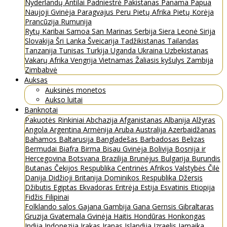
Nyderlandų Antilai
Padniestrė
Pakistanas
Panama
Papua
Naujoji Gvinėja
Paragvajus
Peru
Pietų Afrika
Pietų Korėja
Prancūzija
Rumunija
Rytų Karibai
Samoa
San Marinas
Serbija
Siera Leonė
Sirija
Slovakija
Šri Lanka
Šveicarija
Tadžikistanas
Tailandas
Tanzanija
Tunisas
Turkija
Uganda
Ukraina
Uzbekistanas
Vakarų Afrika
Vengrija
Vietnamas
Žaliasis kyšulys
Zambija
Zimbabvė
Auksas
Auksinės monetos
Aukso luitai
Banknotai
Pakuotės
Rinkiniai
Abchazija
Afganistanas
Albanija
Alžyras
Angola
Argentina
Armėnija
Aruba
Australija
Azerbaidžanas
Bahamos
Baltarusija
Bangladešas
Barbadosas
Belizas
Bermudai
Biafra
Birma
Bisau Gvinėja
Bolivija
Bosnija ir
Hercegovina
Botsvana
Brazilija
Brunėjus
Bulgarija
Burundis
Butanas
Čekijos Respublika
Centrinės Afrikos Valstybės
Čilė
Danija
Didžioji Britanija
Dominikos Respublika
Džersis
Džibutis
Egiptas
Ekvadoras
Eritrėja
Estija
Esvatinis
Etiopija
Fidžis
Filipinai
Folklando salos
Gajana
Gambija
Gana
Gernsis
Gibraltaras
Gruzija
Gvatemala
Gvinėja
Haitis
Hondūras
Honkongas
Indija
Indonezija
Irakas
Iranas
Islandija
Izraelis
Jamaika