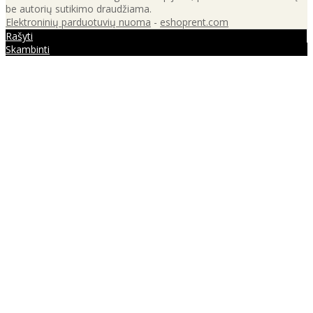
be autorių sutikimo draudžiama.
Elektroninių parduotuvių nuoma
-
eshoprent.com
Rašyti
Skambinti