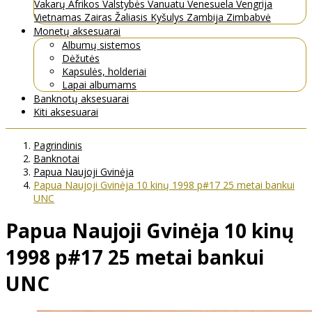
Vakarų Afrikos Valstybės
Vanuatu
Venesuela
Vengrija
Vietnamas
Zairas
Žaliasis Kyšulys
Zambija
Zimbabvė
Monetų aksesuarai
Albumų sistemos
Dėžutės
Kapsulės, holderiai
Lapai albumams
Banknotų aksesuarai
Kiti aksesuarai
Pagrindinis
Banknotai
Papua Naujoji Gvinėja
Papua Naujoji Gvinėja 10 kinų 1998 p#17 25 metai bankui
UNC
Papua Naujoji Gvinėja 10 kinų
1998 p#17 25 metai bankui
UNC