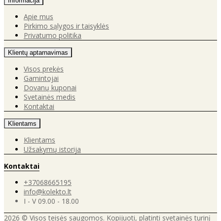
Informacija
Apie mus
Pirkimo sąlygos ir taisyklės
Privatumo politika
Klientų aptarnavimas
Visos prekės
Gamintojai
Dovanų kuponai
Svetainės medis
Kontaktai
Klientams
Klientams
Užsakymų istorija
Kontaktai
+37068665195
info@kolekto.lt
I - V 09.00 - 18.00
2026 © Visos teisės saugomos. Kopijuoti, platinti svetainės turinį