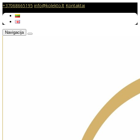
+37068665195
info@kolekto.lt
Kontaktai
Navigacija