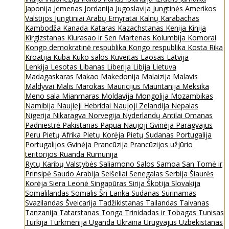
Japonija
Jemenas
Jordanija
Jugoslavija
Jungtinės Amerikos
Valstijos
Jungtiniai Arabų Emyratai
Kalnų Karabachas
Kambodža
Kanada
Kataras
Kazachstanas
Kenija
Kinija
Kirgizstanas
Kiurasao ir Sen Martenas
Kolumbija
Komorai
Kongo demokratinė respublika
Kongo respublika
Kosta Rika
Kroatija
Kuba
Kuko salos
Kuveitas
Laosas
Latvija
Lenkija
Lesotas
Libanas
Liberija
Libija
Lietuva
Madagaskaras
Makao
Makedonija
Malaizija
Malavis
Maldyvai
Malis
Marokas
Mauricijus
Mauritanija
Meksika
Meno sala
Mianmaras
Moldavija
Mongolija
Mozambikas
Namibija
Naujieji Hebridai
Naujoji Zelandija
Nepalas
Nigerija
Nikaragva
Norvegija
Nyderlandų Antilai
Omanas
Padniestrė
Pakistanas
Papua Naujoji Gvinėja
Paragvajus
Peru
Pietų Afrika
Pietų Korėja
Pietų Sudanas
Portugalija
Portugalijos Gvinėja
Prancūzija
Prancūzijos užjūrio
teritorijos
Ruanda
Rumunija
Rytų Karibų Valstybės
Saliamono Salos
Samoa
San Tomė ir
Prinsipė
Saudo Arabija
Seišeliai
Senegalas
Serbija
Šiaurės
Korėja
Siera Leonė
Singapūras
Sirija
Škotija
Slovakija
Somalilandas
Somalis
Šri Lanka
Sudanas
Surinamas
Svazilandas
Šveicarija
Tadžikistanas
Tailandas
Taivanas
Tanzanija
Tatarstanas
Tonga
Trinidadas ir Tobagas
Tunisas
Turkija
Turkmėnija
Uganda
Ukraina
Urugvajus
Uzbekistanas