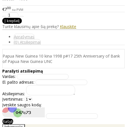
00
€7
su PVM
Turite klausimų apie šią prekę?
Klauskite
Aprašymas
(0) Atsiliepimai
Papua New Guinea 10 kina 1998 p#17 25th Anniversary of Bank
of Papua New Guinea UNC
Parašyti atsiliepimą
Vardas:
El. pašto adresas:
Atsiliepimas:
Įvertinimas:
Įveskite saugos kodą:
Rašyti