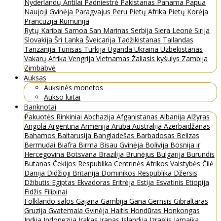
Nyderlandų Antilai
Padniestrė
Pakistanas
Panama
Papua
Naujoji Gvinėja
Paragvajus
Peru
Pietų Afrika
Pietų Korėja
Prancūzija
Rumunija
Rytų Karibai
Samoa
San Marinas
Serbija
Siera Leonė
Sirija
Slovakija
Šri Lanka
Šveicarija
Tadžikistanas
Tailandas
Tanzanija
Tunisas
Turkija
Uganda
Ukraina
Uzbekistanas
Vakarų Afrika
Vengrija
Vietnamas
Žaliasis kyšulys
Zambija
Zimbabvė
Auksas
Auksinės monetos
Aukso luitai
Banknotai
Pakuotės
Rinkiniai
Abchazija
Afganistanas
Albanija
Alžyras
Angola
Argentina
Armėnija
Aruba
Australija
Azerbaidžanas
Bahamos
Baltarusija
Bangladešas
Barbadosas
Belizas
Bermudai
Biafra
Birma
Bisau Gvinėja
Bolivija
Bosnija ir
Hercegovina
Botsvana
Brazilija
Brunėjus
Bulgarija
Burundis
Butanas
Čekijos Respublika
Centrinės Afrikos Valstybės
Čilė
Danija
Didžioji Britanija
Dominikos Respublika
Džersis
Džibutis
Egiptas
Ekvadoras
Eritrėja
Estija
Esvatinis
Etiopija
Fidžis
Filipinai
Folklando salos
Gajana
Gambija
Gana
Gernsis
Gibraltaras
Gruzija
Gvatemala
Gvinėja
Haitis
Hondūras
Honkongas
Indija
Indonezija
Irakas
Iranas
Islandija
Izraelis
Jamaika