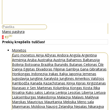
Mano paskyra
00
€0
0
Prekių krepšelis tuščias!
Monetos
Euro monetos
Airija
Alžyras
Andora
Angola
Argentina
Armėnija
Aruba
Australija
Austrija
Bahamos
Baltarusija
Bolivija
Botsvana
Brazilija
Burundis
Butanas
Ceilonas
Čilė
Danija
Egiptas
Ekvadoras
Filipinai
Gambija
Gana
Gibraltaras
Honkongas
Indonezija
Irakas
Italija
Japonija
Jemenas
Jugoslavija
Jungtinė Karalystė
Jungtinės Amerikos Valstijos
Kambodža
Kanada
Kazachstanas
Kinija
Kipras
Kirgizstanas
Kiurasao ir Sen Martenas
Kolumbija
Kongas
Kosta Rika
Kroatija
Kuko salos
Latvija
Lenkija
Lesotas
Liberija
Lietuva
Liuksemburgas
Makedonija
Malaizija
Malavis
Maldyvai
Marokas
Mauricijus
Mauritanija
Meksika
Meno sala
Mianmaras
Moldova
Naujoji Zelandija
Nepalas
Nikaragva