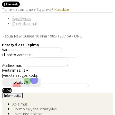
Turite klausimų apie šią prekę?
Klauskite
Aprašymas
(0) Atsiliepimai
Papua New Guinea 10 kina 1985-1987 p#7 UNC
Parašyti atsiliepimą
Vardas:
El. pašto adresas:
Atsiliepimas:
Įvertinimas:
Įveskite saugos kodą:
Rašyti
Informacija
Apie mus
Pirkimo sąlygos ir taisyklės
Privatumo politika