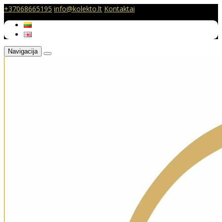
+37068665195
info@kolekto.lt
Kontaktai
Navigacija