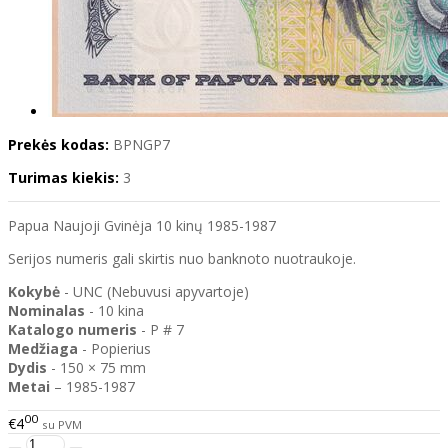
Prekės kodas:
BPNGP7
Turimas kiekis:
3
Papua Naujoji Gvinėja 10 kinų 1985-1987
Serijos numeris gali skirtis nuo banknoto nuotraukoje.
Kokybė
- UNC (Nebuvusi apyvartoje)
Nominalas
- 10 kina
Katalogo
numeris
- P # 7
Medžiaga
- Popierius
Dydis
- 150 × 75 mm
Metai
– 1985-1987
00
€4
su PVM