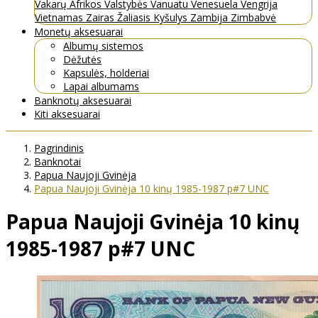
Vakarų Afrikos Valstybės
Vanuatu
Venesuela
Vengrija
Vietnamas
Zairas
Žaliasis Kyšulys
Zambija
Zimbabvė
Monetų aksesuarai
Albumų sistemos
Dėžutės
Kapsulės, holderiai
Lapai albumams
Banknotų aksesuarai
Kiti aksesuarai
Pagrindinis
Banknotai
Papua Naujoji Gvinėja
Papua Naujoji Gvinėja 10 kinų 1985-1987 p#7 UNC
Papua Naujoji Gvinėja 10 kinų
1985-1987 p#7 UNC