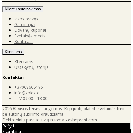
Klientų aptarnavimas
Visos prekės
Gamintojai
Dovanų kuponai
Svetainės medis
Kontaktai
Klientams
Klientams
Užsakymų istorija
Kontaktai
+37068665195
info@kolekto.lt
I - V 09.00 - 18.00
2026 © Visos teisės saugomos. Kopijuoti, platinti svetainės turinį
be autorių sutikimo draudžiama.
Elektroninių parduotuvių nuoma
-
eshoprent.com
Rašyti
Skambinti