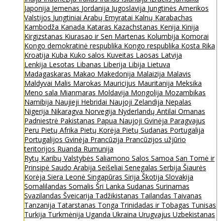
Japonija
Jemenas
Jordanija
Jugoslavija
Jungtinės Amerikos
Valstijos
Jungtiniai Arabų Emyratai
Kalnų Karabachas
Kambodža
Kanada
Kataras
Kazachstanas
Kenija
Kinija
Kirgizstanas
Kiurasao ir Sen Martenas
Kolumbija
Komorai
Kongo demokratinė respublika
Kongo respublika
Kosta Rika
Kroatija
Kuba
Kuko salos
Kuveitas
Laosas
Latvija
Lenkija
Lesotas
Libanas
Liberija
Libija
Lietuva
Madagaskaras
Makao
Makedonija
Malaizija
Malavis
Maldyvai
Malis
Marokas
Mauricijus
Mauritanija
Meksika
Meno sala
Mianmaras
Moldavija
Mongolija
Mozambikas
Namibija
Naujieji Hebridai
Naujoji Zelandija
Nepalas
Nigerija
Nikaragva
Norvegija
Nyderlandų Antilai
Omanas
Padniestrė
Pakistanas
Papua Naujoji Gvinėja
Paragvajus
Peru
Pietų Afrika
Pietų Korėja
Pietų Sudanas
Portugalija
Portugalijos Gvinėja
Prancūzija
Prancūzijos užjūrio
teritorijos
Ruanda
Rumunija
Rytų Karibų Valstybės
Saliamono Salos
Samoa
San Tomė ir
Prinsipė
Saudo Arabija
Seišeliai
Senegalas
Serbija
Šiaurės
Korėja
Siera Leonė
Singapūras
Sirija
Škotija
Slovakija
Somalilandas
Somalis
Šri Lanka
Sudanas
Surinamas
Svazilandas
Šveicarija
Tadžikistanas
Tailandas
Taivanas
Tanzanija
Tatarstanas
Tonga
Trinidadas ir Tobagas
Tunisas
Turkija
Turkmėnija
Uganda
Ukraina
Urugvajus
Uzbekistanas