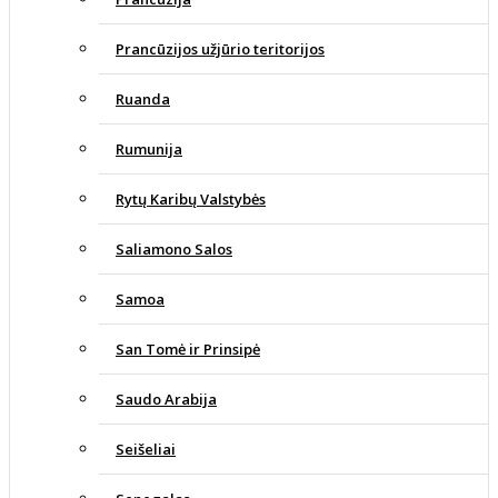
Prancūzijos užjūrio teritorijos
Ruanda
Rumunija
Rytų Karibų Valstybės
Saliamono Salos
Samoa
San Tomė ir Prinsipė
Saudo Arabija
Seišeliai