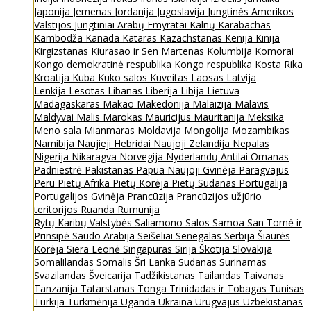
Japonija
Jemenas
Jordanija
Jugoslavija
Jungtinės Amerikos
Valstijos
Jungtiniai Arabų Emyratai
Kalnų Karabachas
Kambodža
Kanada
Kataras
Kazachstanas
Kenija
Kinija
Kirgizstanas
Kiurasao ir Sen Martenas
Kolumbija
Komorai
Kongo demokratinė respublika
Kongo respublika
Kosta Rika
Kroatija
Kuba
Kuko salos
Kuveitas
Laosas
Latvija
Lenkija
Lesotas
Libanas
Liberija
Libija
Lietuva
Madagaskaras
Makao
Makedonija
Malaizija
Malavis
Maldyvai
Malis
Marokas
Mauricijus
Mauritanija
Meksika
Meno sala
Mianmaras
Moldavija
Mongolija
Mozambikas
Namibija
Naujieji Hebridai
Naujoji Zelandija
Nepalas
Nigerija
Nikaragva
Norvegija
Nyderlandų Antilai
Omanas
Padniestrė
Pakistanas
Papua Naujoji Gvinėja
Paragvajus
Peru
Pietų Afrika
Pietų Korėja
Pietų Sudanas
Portugalija
Portugalijos Gvinėja
Prancūzija
Prancūzijos užjūrio
teritorijos
Ruanda
Rumunija
Rytų Karibų Valstybės
Saliamono Salos
Samoa
San Tomė ir
Prinsipė
Saudo Arabija
Seišeliai
Senegalas
Serbija
Šiaurės
Korėja
Siera Leonė
Singapūras
Sirija
Škotija
Slovakija
Somalilandas
Somalis
Šri Lanka
Sudanas
Surinamas
Svazilandas
Šveicarija
Tadžikistanas
Tailandas
Taivanas
Tanzanija
Tatarstanas
Tonga
Trinidadas ir Tobagas
Tunisas
Turkija
Turkmėnija
Uganda
Ukraina
Urugvajus
Uzbekistanas