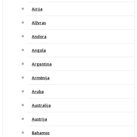
Airija
Alžyras
Andora
Angola
Argentina
Armėnija
Aruba
Australija
Austrija
Bahamos