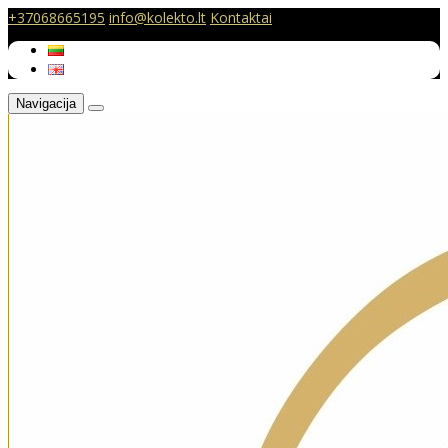
+37068665195
info@kolekto.lt
Kontaktai
Navigacija