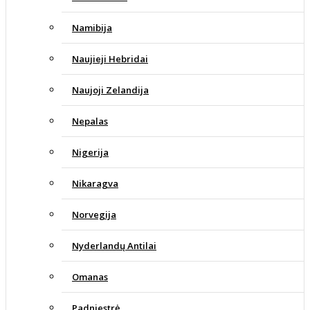
Namibija
Naujieji Hebridai
Naujoji Zelandija
Nepalas
Nigerija
Nikaragva
Norvegija
Nyderlandų Antilai
Omanas
Padniestrė