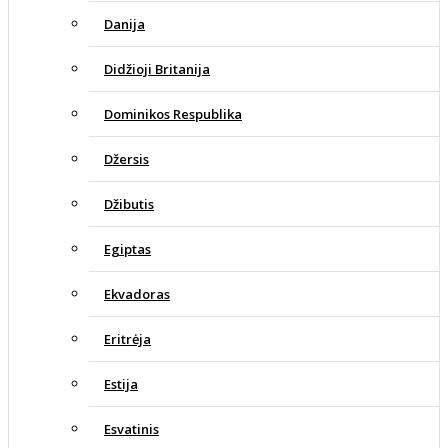
Danija
Didžioji Britanija
Dominikos Respublika
Džersis
Džibutis
Egiptas
Ekvadoras
Eritrėja
Estija
Esvatinis