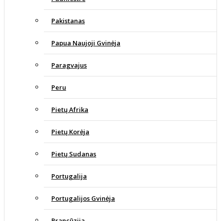
Pakistanas
Papua Naujoji Gvinėja
Paragvajus
Peru
Pietų Afrika
Pietų Korėja
Pietų Sudanas
Portugalija
Portugalijos Gvinėja
Prancūzija