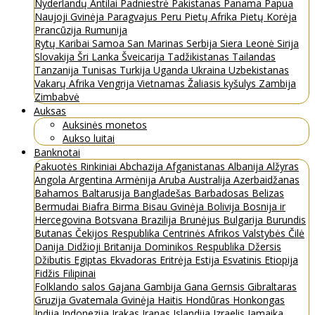
Nyderlandų Antilai
Padniestrė
Pakistanas
Panama
Papua
Naujoji Gvinėja
Paragvajus
Peru
Pietų Afrika
Pietų Korėja
Prancūzija
Rumunija
Rytų Karibai
Samoa
San Marinas
Serbija
Siera Leonė
Sirija
Slovakija
Šri Lanka
Šveicarija
Tadžikistanas
Tailandas
Tanzanija
Tunisas
Turkija
Uganda
Ukraina
Uzbekistanas
Vakarų Afrika
Vengrija
Vietnamas
Žaliasis kyšulys
Zambija
Zimbabvė
Auksas
Auksinės monetos
Aukso luitai
Banknotai
Pakuotės
Rinkiniai
Abchazija
Afganistanas
Albanija
Alžyras
Angola
Argentina
Armėnija
Aruba
Australija
Azerbaidžanas
Bahamos
Baltarusija
Bangladešas
Barbadosas
Belizas
Bermudai
Biafra
Birma
Bisau Gvinėja
Bolivija
Bosnija ir
Hercegovina
Botsvana
Brazilija
Brunėjus
Bulgarija
Burundis
Butanas
Čekijos Respublika
Centrinės Afrikos Valstybės
Čilė
Danija
Didžioji Britanija
Dominikos Respublika
Džersis
Džibutis
Egiptas
Ekvadoras
Eritrėja
Estija
Esvatinis
Etiopija
Fidžis
Filipinai
Folklando salos
Gajana
Gambija
Gana
Gernsis
Gibraltaras
Gruzija
Gvatemala
Gvinėja
Haitis
Hondūras
Honkongas
Indija
Indonezija
Irakas
Iranas
Islandija
Izraelis
Jamaika