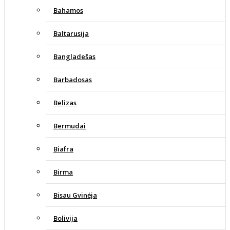
Bahamos
Baltarusija
Bangladešas
Barbadosas
Belizas
Bermudai
Biafra
Birma
Bisau Gvinėja
Bolivija