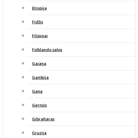
Etiopija
Fidžis
Filipinai
Folklando salos
Gajana
Gambija
Gana
Gernsis
Gibraltaras
Gruzija