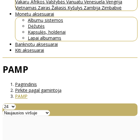
Vakarų Afrikos Valstybės
Vanuatu
Venesuela
Vengrija
Vietnamas
Zairas
Žaliasis Kyšulys
Zambija
Zimbabvė
Monetų aksesuarai
Albumų sistemos
Dėžutės
Kapsulės, holderiai
Lapai albumams
Banknotų aksesuarai
Kiti aksesuarai
PAMP
Pagrindinis
Pirkite pagal gamintoją
PAMP