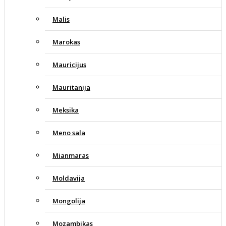
Malis
Marokas
Mauricijus
Mauritanija
Meksika
Meno sala
Mianmaras
Moldavija
Mongolija
Mozambikas