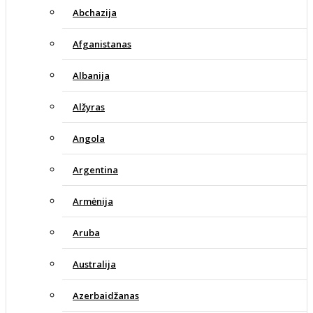
Abchazija
Afganistanas
Albanija
Alžyras
Angola
Argentina
Armėnija
Aruba
Australija
Azerbaidžanas