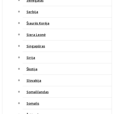
Senegalas
Serbija
Šiaurės Korėja
Siera Leonė
Singapūras
Sirija
Škotija
Slovakija
Somalilandas
Somalis