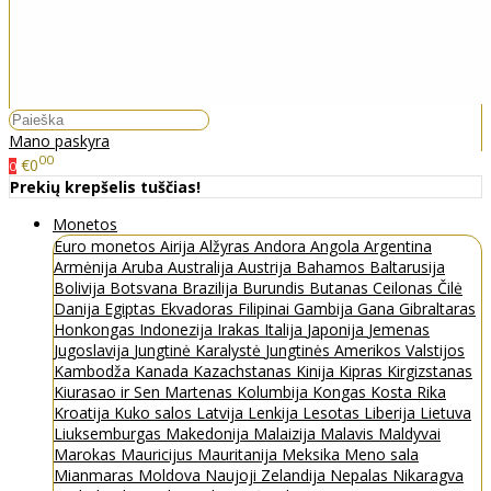
Mano paskyra
00
€0
0
Prekių krepšelis tuščias!
Monetos
Euro monetos
Airija
Alžyras
Andora
Angola
Argentina
Armėnija
Aruba
Australija
Austrija
Bahamos
Baltarusija
Bolivija
Botsvana
Brazilija
Burundis
Butanas
Ceilonas
Čilė
Danija
Egiptas
Ekvadoras
Filipinai
Gambija
Gana
Gibraltaras
Honkongas
Indonezija
Irakas
Italija
Japonija
Jemenas
Jugoslavija
Jungtinė Karalystė
Jungtinės Amerikos Valstijos
Kambodža
Kanada
Kazachstanas
Kinija
Kipras
Kirgizstanas
Kiurasao ir Sen Martenas
Kolumbija
Kongas
Kosta Rika
Kroatija
Kuko salos
Latvija
Lenkija
Lesotas
Liberija
Lietuva
Liuksemburgas
Makedonija
Malaizija
Malavis
Maldyvai
Marokas
Mauricijus
Mauritanija
Meksika
Meno sala
Mianmaras
Moldova
Naujoji Zelandija
Nepalas
Nikaragva