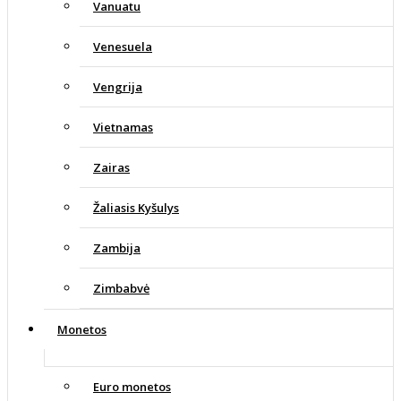
Vanuatu
Venesuela
Vengrija
Vietnamas
Zairas
Žaliasis Kyšulys
Zambija
Zimbabvė
Monetos
Euro monetos