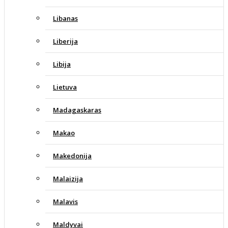
Libanas
Liberija
Libija
Lietuva
Madagaskaras
Makao
Makedonija
Malaizija
Malavis
Maldyvai