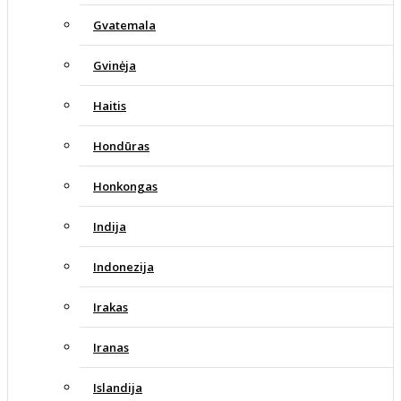
Gvatemala
Gvinėja
Haitis
Hondūras
Honkongas
Indija
Indonezija
Irakas
Iranas
Islandija