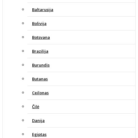
Baltarusija
Bolivija
Botsvana
Brazilija
Burundis
Butanas
Ceilonas
Čilė
Danija
Egiptas