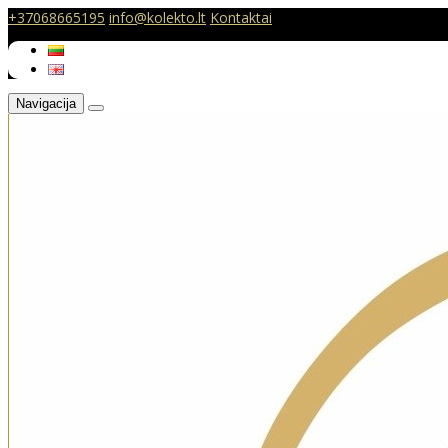
+37068665195
info@kolekto.lt
Kontaktai
Navigacija