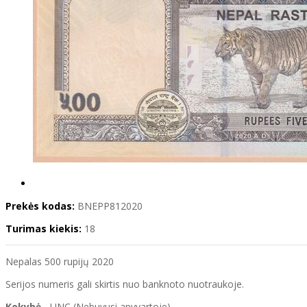
Prekės kodas:
BNEPP812020
Turimas kiekis:
18
Nepalas 500 rupijų 2020
Serijos numeris gali skirtis nuo banknoto nuotraukoje.
Kokybė
- UNC (Nebuvusi apyvartoje)