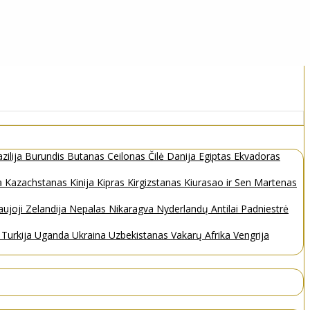
zilija
Burundis
Butanas
Ceilonas
Čilė
Danija
Egiptas
Ekvadoras
a
Kazachstanas
Kinija
Kipras
Kirgizstanas
Kiurasao ir Sen Martenas
ujoji Zelandija
Nepalas
Nikaragva
Nyderlandų Antilai
Padniestrė
s
Turkija
Uganda
Ukraina
Uzbekistanas
Vakarų Afrika
Vengrija