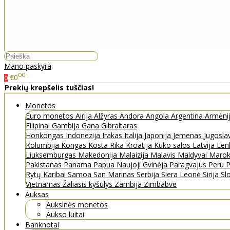
Mano paskyra
00
€0
0
Prekių krepšelis tuščias!
Monetos
Euro monetos
Airija
Alžyras
Andora
Angola
Argentina
Armėni
Filipinai
Gambija
Gana
Gibraltaras
Honkongas
Indonezija
Irakas
Italija
Japonija
Jemenas
Jugosla
Kolumbija
Kongas
Kosta Rika
Kroatija
Kuko salos
Latvija
Len
Liuksemburgas
Makedonija
Malaizija
Malavis
Maldyvai
Maro
Pakistanas
Panama
Papua Naujoji Gvinėja
Paragvajus
Peru
P
Rytų Karibai
Samoa
San Marinas
Serbija
Siera Leonė
Sirija
Sl
Vietnamas
Žaliasis kyšulys
Zambija
Zimbabvė
Auksas
Auksinės monetos
Aukso luitai
Banknotai