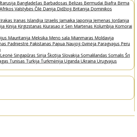
ltarusija
Bangladešas
Barbadosas
Belizas
Bermudai
Biafra
Birma
 Afrikos Valstybės
Čilė
Danija
Didžioji Britanija
Dominikos
a
Irakas
Iranas
Islandija
Izraelis
Jamaika
Japonija
Jemenas
Jordanija
ija
Kinija
Kirgizstanas
Kiurasao ir Sen Martenas
Kolumbija
Komorai
ijus
Mauritanija
Meksika
Meno sala
Mianmaras
Moldavija
nas
Padniestrė
Pakistanas
Papua Naujoji Gvinėja
Paragvajus
Peru
a
a Leonė
Singapūras
Sirija
Škotija
Slovakija
Somalilandas
Somalis
Šri
bagas
Tunisas
Turkija
Turkmėnija
Uganda
Ukraina
Urugvajus