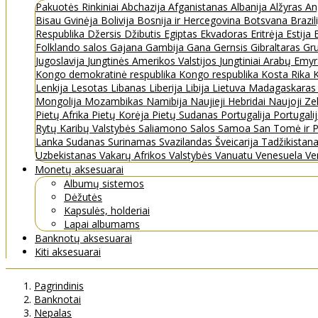
Pakuotės
Rinkiniai
Abchazija
Afganistanas
Albanija
Alžyras
An
Bisau Gvinėja
Bolivija
Bosnija ir Hercegovina
Botsvana
Brazil
Respublika
Džersis
Džibutis
Egiptas
Ekvadoras
Eritrėja
Estija
Folklando salos
Gajana
Gambija
Gana
Gernsis
Gibraltaras
Gru
Jugoslavija
Jungtinės Amerikos Valstijos
Jungtiniai Arabų Emy
Kongo demokratinė respublika
Kongo respublika
Kosta Rika
K
Lenkija
Lesotas
Libanas
Liberija
Libija
Lietuva
Madagaskara
Mongolija
Mozambikas
Namibija
Naujieji Hebridai
Naujoji Ze
Pietų Afrika
Pietų Korėja
Pietų Sudanas
Portugalija
Portugali
Rytų Karibų Valstybės
Saliamono Salos
Samoa
San Tomė ir P
Lanka
Sudanas
Surinamas
Svazilandas
Šveicarija
Tadžikistan
Uzbekistanas
Vakarų Afrikos Valstybės
Vanuatu
Venesuela
Ve
Monetų aksesuarai
Albumų sistemos
Dėžutės
Kapsulės, holderiai
Lapai albumams
Banknotų aksesuarai
Kiti aksesuarai
Pagrindinis
Banknotai
Nepalas