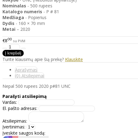
Nominalas
- 500 rupees
Katalogo
numeris
- P # 81
Medžiaga
- Popierius
Dydis
- 160 × 70 mm
Metai
– 2020
00
€8
su PVM
Turite klausimų apie šią prekę?
Klauskite
Aprašymas
(0) Atsiliepimai
Nepal 500 rupees 2020 p#81 UNC
Parašyti atsiliepimą
Vardas:
El. pašto adresas:
Atsiliepimas:
Įvertinimas:
Įveskite saugos kodą: