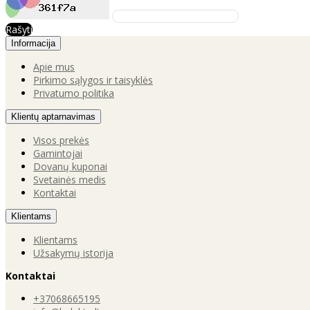
Rašyti
Informacija
Apie mus
Pirkimo sąlygos ir taisyklės
Privatumo politika
Klientų aptarnavimas
Visos prekės
Gamintojai
Dovanų kuponai
Svetainės medis
Kontaktai
Klientams
Klientams
Užsakymų istorija
Kontaktai
+37068665195