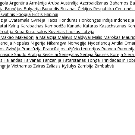
gola
Argentina
Armėnija
Aruba
Australija
Azerbaidžanas
Bahamos
Ba
ija
Brunėjus
Bulgarija
Burundis
Butanas
Čekijos Respublika
Centrinės
Esvatinis
Etiopija
Fidžis
Filipinai
zija
Gvatemala
Gvinėja
Haitis
Hondūras
Honkongas
Indija
Indonezij
ratai
Kalnų Karabachas
Kambodža
Kanada
Kataras
Kazachstanas
Ken
roatija
Kuba
Kuko salos
Kuveitas
Laosas
Latvija
s
Makao
Makedonija
Malaizija
Malavis
Maldyvai
Malis
Marokas
Mauric
landija
Nepalas
Nigerija
Nikaragva
Norvegija
Nyderlandų Antilai
Oma
jos Gvinėja
Prancūzija
Prancūzijos užjūrio teritorijos
Ruanda
Rumunij
rinsipė
Saudo Arabija
Seišeliai
Senegalas
Serbija
Šiaurės Korėja
Sier
as
Tailandas
Taivanas
Tanzanija
Tatarstanas
Tonga
Trinidadas ir To
ngrija
Vietnamas
Zairas
Žaliasis Kyšulys
Zambija
Zimbabvė