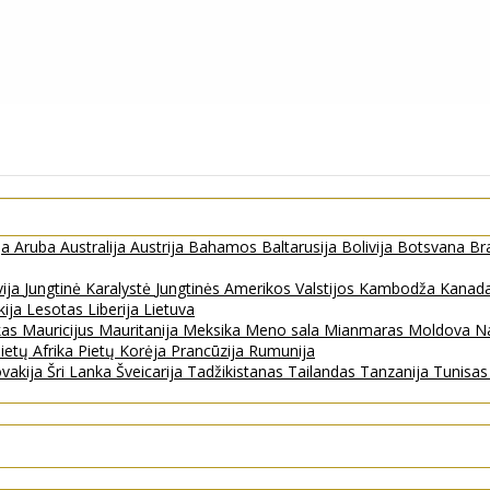
ja
Aruba
Australija
Austrija
Bahamos
Baltarusija
Bolivija
Botsvana
Bra
vija
Jungtinė Karalystė
Jungtinės Amerikos Valstijos
Kambodža
Kanad
kija
Lesotas
Liberija
Lietuva
kas
Mauricijus
Mauritanija
Meksika
Meno sala
Mianmaras
Moldova
Na
ietų Afrika
Pietų Korėja
Prancūzija
Rumunija
ovakija
Šri Lanka
Šveicarija
Tadžikistanas
Tailandas
Tanzanija
Tunisa