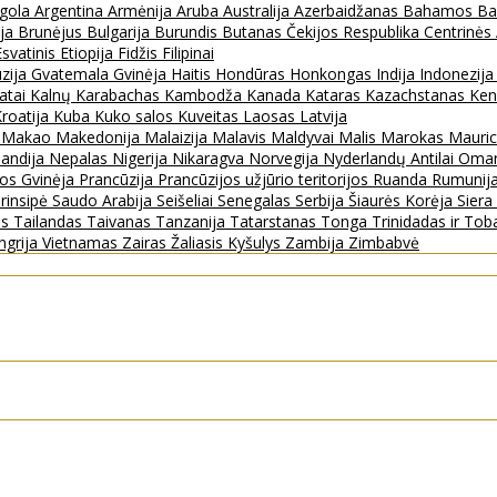
gola
Argentina
Armėnija
Aruba
Australija
Azerbaidžanas
Bahamos
Ba
ija
Brunėjus
Bulgarija
Burundis
Butanas
Čekijos Respublika
Centrinės
Esvatinis
Etiopija
Fidžis
Filipinai
zija
Gvatemala
Gvinėja
Haitis
Hondūras
Honkongas
Indija
Indonezij
ratai
Kalnų Karabachas
Kambodža
Kanada
Kataras
Kazachstanas
Ken
roatija
Kuba
Kuko salos
Kuveitas
Laosas
Latvija
s
Makao
Makedonija
Malaizija
Malavis
Maldyvai
Malis
Marokas
Mauric
landija
Nepalas
Nigerija
Nikaragva
Norvegija
Nyderlandų Antilai
Oma
jos Gvinėja
Prancūzija
Prancūzijos užjūrio teritorijos
Ruanda
Rumunij
rinsipė
Saudo Arabija
Seišeliai
Senegalas
Serbija
Šiaurės Korėja
Sier
as
Tailandas
Taivanas
Tanzanija
Tatarstanas
Tonga
Trinidadas ir To
ngrija
Vietnamas
Zairas
Žaliasis Kyšulys
Zambija
Zimbabvė