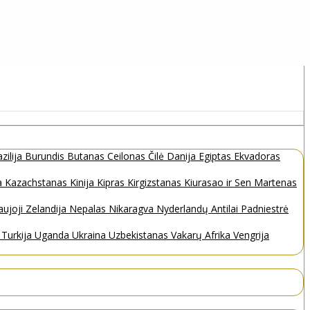
zilija
Burundis
Butanas
Ceilonas
Čilė
Danija
Egiptas
Ekvadoras
a
Kazachstanas
Kinija
Kipras
Kirgizstanas
Kiurasao ir Sen Martenas
ujoji Zelandija
Nepalas
Nikaragva
Nyderlandų Antilai
Padniestrė
s
Turkija
Uganda
Ukraina
Uzbekistanas
Vakarų Afrika
Vengrija