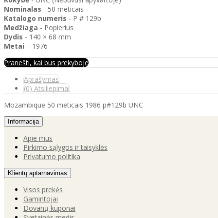
Nominalas
- 50 meticais
Katalogo
numeris
- P # 129b
Medžiaga
- Popierius
Dydis
- 140 × 68 mm
Metai
– 1976
Pranešti, kai bus prekyboje
Aprašymas
(0) Atsiliepimai
Mozambique 50 meticais 1986 p#129b UNC
Informacija
Apie mus
Pirkimo sąlygos ir taisyklės
Privatumo politika
Klientų aptarnavimas
Visos prekės
Gamintojai
Dovanų kuponai
Svetainės medis