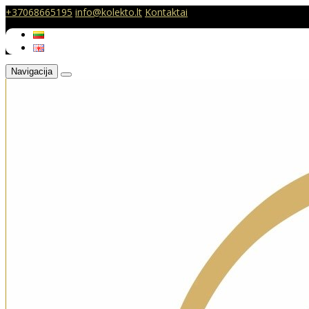
+37068665195
info@kolekto.lt
Kontaktai
Navigacija