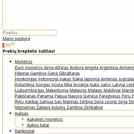
Mano paskyra
00
€0
0
Prekių krepšelis tuščias!
Monetos
Euro monetos
Airija
Alžyras
Andora
Angola
Argentina
Armėni
Filipinai
Gambija
Gana
Gibraltaras
Honkongas
Indonezija
Irakas
Italija
Japonija
Jemenas
Jugosla
Kolumbija
Kongas
Kosta Rika
Kroatija
Kuko salos
Latvija
Len
Liuksemburgas
Makedonija
Malaizija
Malavis
Maldyvai
Maro
Pakistanas
Panama
Papua Naujoji Gvinėja
Paragvajus
Peru
P
Rytų Karibai
Samoa
San Marinas
Serbija
Siera Leonė
Sirija
Sl
Vietnamas
Žaliasis kyšulys
Zambija
Zimbabvė
Auksas
Auksinės monetos
Aukso luitai
Banknotai