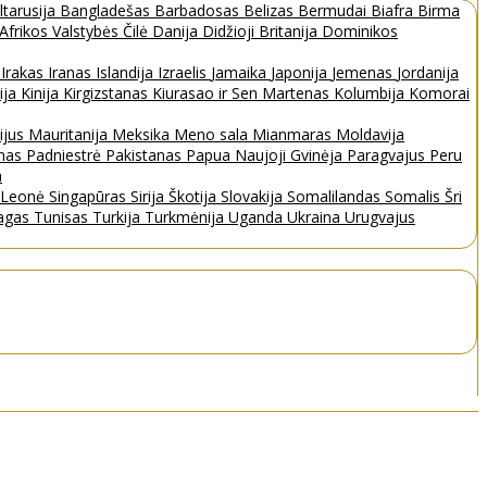
ltarusija
Bangladešas
Barbadosas
Belizas
Bermudai
Biafra
Birma
 Afrikos Valstybės
Čilė
Danija
Didžioji Britanija
Dominikos
a
Irakas
Iranas
Islandija
Izraelis
Jamaika
Japonija
Jemenas
Jordanija
ija
Kinija
Kirgizstanas
Kiurasao ir Sen Martenas
Kolumbija
Komorai
ijus
Mauritanija
Meksika
Meno sala
Mianmaras
Moldavija
nas
Padniestrė
Pakistanas
Papua Naujoji Gvinėja
Paragvajus
Peru
a
a Leonė
Singapūras
Sirija
Škotija
Slovakija
Somalilandas
Somalis
Šri
bagas
Tunisas
Turkija
Turkmėnija
Uganda
Ukraina
Urugvajus