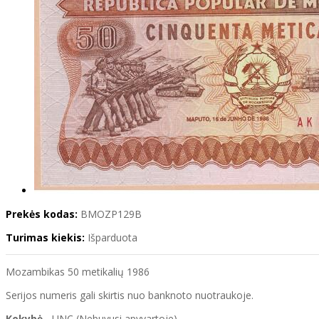
Prekės kodas:
BMOZP129B
Turimas kiekis:
Išparduota
Mozambikas 50 metikalių 1986
Serijos numeris gali skirtis nuo banknoto nuotraukoje.
Kokybė
- UNC (Nebuvusi apyvartoje)