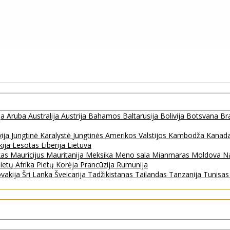
ja
Aruba
Australija
Austrija
Bahamos
Baltarusija
Bolivija
Botsvana
Bra
vija
Jungtinė Karalystė
Jungtinės Amerikos Valstijos
Kambodža
Kanad
kija
Lesotas
Liberija
Lietuva
kas
Mauricijus
Mauritanija
Meksika
Meno sala
Mianmaras
Moldova
Na
ietų Afrika
Pietų Korėja
Prancūzija
Rumunija
ovakija
Šri Lanka
Šveicarija
Tadžikistanas
Tailandas
Tanzanija
Tunisa