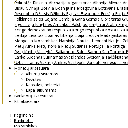
Pakuotės
Rinkiniai
Abchazija
Afganistanas
Albanija
Alžyras
An
Bisau Gvinėja
Bolivija
Bosnija ir Hercegovina
Botsvana
Brazil
Respublika
Džersis
Džibutis
Egiptas
Ekvadoras
Eritrėja
Estija
Folklando salos
Gajana
Gambija
Gana
Gernsis
Gibraltaras
Gru
Jugoslavija
Jungtinės Amerikos Valstijos
Jungtiniai Arabų Emy
Kongo demokratinė respublika
Kongo respublika
Kosta Rika
K
Lenkija
Lesotas
Libanas
Liberija
Libija
Lietuva
Madagaskara
Mongolija
Mozambikas
Namibija
Naujieji Hebridai
Naujoji Ze
Pietų Afrika
Pietų Korėja
Pietų Sudanas
Portugalija
Portugali
Rytų Karibų Valstybės
Saliamono Salos
Samoa
San Tomė ir P
Lanka
Sudanas
Surinamas
Svazilandas
Šveicarija
Tadžikistan
Uzbekistanas
Vakarų Afrikos Valstybės
Vanuatu
Venesuela
Ve
Monetų aksesuarai
Albumų sistemos
Dėžutės
Kapsulės, holderiai
Lapai albumams
Banknotų aksesuarai
Kiti aksesuarai
Pagrindinis
Banknotai
Mozambikas