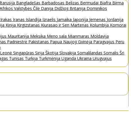
ltarusija
Bangladešas
Barbadosas
Belizas
Bermudai
Biafra
Birma
 Afrikos Valstybės
Čilė
Danija
Didžioji Britanija
Dominikos
a
Irakas
Iranas
Islandija
Izraelis
Jamaika
Japonija
Jemenas
Jordanija
ija
Kinija
Kirgizstanas
Kiurasao ir Sen Martenas
Kolumbija
Komorai
ijus
Mauritanija
Meksika
Meno sala
Mianmaras
Moldavija
nas
Padniestrė
Pakistanas
Papua Naujoji Gvinėja
Paragvajus
Peru
a
a Leonė
Singapūras
Sirija
Škotija
Slovakija
Somalilandas
Somalis
Šri
bagas
Tunisas
Turkija
Turkmėnija
Uganda
Ukraina
Urugvajus