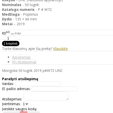
Nominalas
- 50 tugrik
Katalogo
numeris
- P # W72
Medžiaga
- Popierius
Dydis
- 135 × 66 mm
Metai
– 2019
60
€0
su PVM
Turite klausimų apie šią prekę?
Klauskite
Aprašymas
(0) Atsiliepimai
Mongolia 50 tugrik 2019 p#W72 UNC
Parašyti atsiliepimą
Vardas:
El. pašto adresas:
Atsiliepimas:
Įvertinimas:
Įveskite saugos kodą: