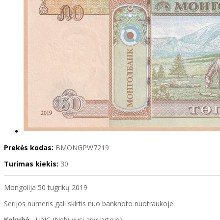
Prekės kodas:
BMONGPW7219
Turimas kiekis:
30
Mongolija 50 tugrikų 2019
Serijos numeris gali skirtis nuo banknoto nuotraukoje.
Kokybė
- UNC (Nebuvusi apyvartoje)