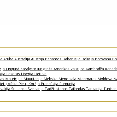
ja
Aruba
Australija
Austrija
Bahamos
Baltarusija
Bolivija
Botsvana
Bra
vija
Jungtinė Karalystė
Jungtinės Amerikos Valstijos
Kambodža
Kanad
kija
Lesotas
Liberija
Lietuva
kas
Mauricijus
Mauritanija
Meksika
Meno sala
Mianmaras
Moldova
Na
ietų Afrika
Pietų Korėja
Prancūzija
Rumunija
ovakija
Šri Lanka
Šveicarija
Tadžikistanas
Tailandas
Tanzanija
Tunisa