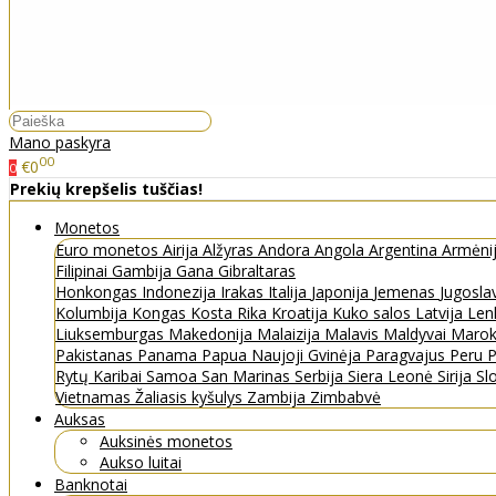
Mano paskyra
00
€0
0
Prekių krepšelis tuščias!
Monetos
Euro monetos
Airija
Alžyras
Andora
Angola
Argentina
Armėni
Filipinai
Gambija
Gana
Gibraltaras
Honkongas
Indonezija
Irakas
Italija
Japonija
Jemenas
Jugosla
Kolumbija
Kongas
Kosta Rika
Kroatija
Kuko salos
Latvija
Len
Liuksemburgas
Makedonija
Malaizija
Malavis
Maldyvai
Maro
Pakistanas
Panama
Papua Naujoji Gvinėja
Paragvajus
Peru
P
Rytų Karibai
Samoa
San Marinas
Serbija
Siera Leonė
Sirija
Sl
Vietnamas
Žaliasis kyšulys
Zambija
Zimbabvė
Auksas
Auksinės monetos
Aukso luitai
Banknotai