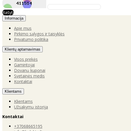
Rašyti
Informacija
Apie mus
Pirkimo sąlygos ir taisyklės
Privatumo politika
Klientų aptarnavimas
Visos prekės
Gamintojai
Dovanų kuponai
Svetainės medis
Kontaktai
Klientams
Klientams
Užsakymų istorija
Kontaktai
+37068665195