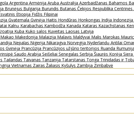
gola
Argentina
Armėnija
Aruba
Australija
Azerbaidžanas
Bahamos
Ba
ija
Brunėjus
Bulgarija
Burundis
Butanas
Čekijos Respublika
Centrinės
Esvatinis
Etiopija
Fidžis
Filipinai
zija
Gvatemala
Gvinėja
Haitis
Hondūras
Honkongas
Indija
Indonezij
ratai
Kalnų Karabachas
Kambodža
Kanada
Kataras
Kazachstanas
Ken
roatija
Kuba
Kuko salos
Kuveitas
Laosas
Latvija
s
Makao
Makedonija
Malaizija
Malavis
Maldyvai
Malis
Marokas
Mauric
landija
Nepalas
Nigerija
Nikaragva
Norvegija
Nyderlandų Antilai
Oma
jos Gvinėja
Prancūzija
Prancūzijos užjūrio teritorijos
Ruanda
Rumunij
rinsipė
Saudo Arabija
Seišeliai
Senegalas
Serbija
Šiaurės Korėja
Sier
as
Tailandas
Taivanas
Tanzanija
Tatarstanas
Tonga
Trinidadas ir To
ngrija
Vietnamas
Zairas
Žaliasis Kyšulys
Zambija
Zimbabvė