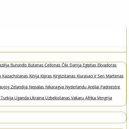
zilija
Burundis
Butanas
Ceilonas
Čilė
Danija
Egiptas
Ekvadoras
a
Kazachstanas
Kinija
Kipras
Kirgizstanas
Kiurasao ir Sen Martenas
ujoji Zelandija
Nepalas
Nikaragva
Nyderlandų Antilai
Padniestrė
s
Turkija
Uganda
Ukraina
Uzbekistanas
Vakarų Afrika
Vengrija