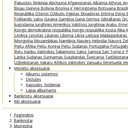
Pakuotės
Rinkiniai
Abchazija
Afganistanas
Albanija
Alžyras
An
Bisau Gvinėja
Bolivija
Bosnija ir Hercegovina
Botsvana
Brazil
Respublika
Džersis
Džibutis
Egiptas
Ekvadoras
Eritrėja
Estija
Folklando salos
Gajana
Gambija
Gana
Gernsis
Gibraltaras
Gru
Jugoslavija
Jungtinės Amerikos Valstijos
Jungtiniai Arabų Emy
Kongo demokratinė respublika
Kongo respublika
Kosta Rika
K
Lenkija
Lesotas
Libanas
Liberija
Libija
Lietuva
Madagaskara
Mongolija
Mozambikas
Namibija
Naujieji Hebridai
Naujoji Ze
Pietų Afrika
Pietų Korėja
Pietų Sudanas
Portugalija
Portugali
Rytų Karibų Valstybės
Saliamono Salos
Samoa
San Tomė ir P
Lanka
Sudanas
Surinamas
Svazilandas
Šveicarija
Tadžikistan
Uzbekistanas
Vakarų Afrikos Valstybės
Vanuatu
Venesuela
Ve
Monetų aksesuarai
Albumų sistemos
Dėžutės
Kapsulės, holderiai
Lapai albumams
Banknotų aksesuarai
Kiti aksesuarai
Pagrindinis
Banknotai
Mongolija