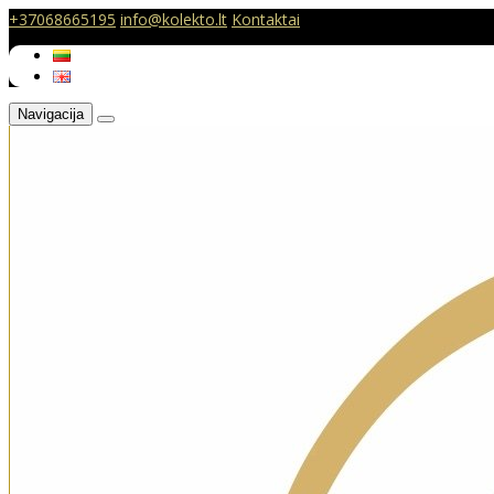
+37068665195
info@kolekto.lt
Kontaktai
Navigacija