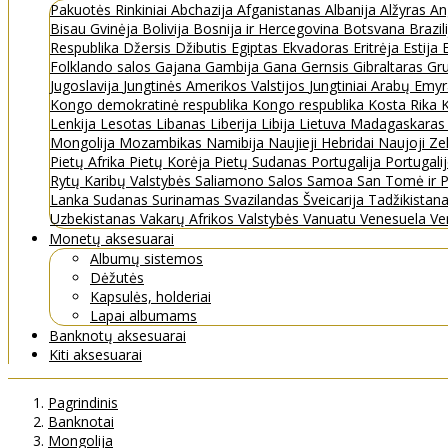
Pakuotės
Rinkiniai
Abchazija
Afganistanas
Albanija
Alžyras
An
Bisau Gvinėja
Bolivija
Bosnija ir Hercegovina
Botsvana
Brazil
Respublika
Džersis
Džibutis
Egiptas
Ekvadoras
Eritrėja
Estija
Folklando salos
Gajana
Gambija
Gana
Gernsis
Gibraltaras
Gru
Jugoslavija
Jungtinės Amerikos Valstijos
Jungtiniai Arabų Emy
Kongo demokratinė respublika
Kongo respublika
Kosta Rika
K
Lenkija
Lesotas
Libanas
Liberija
Libija
Lietuva
Madagaskara
Mongolija
Mozambikas
Namibija
Naujieji Hebridai
Naujoji Ze
Pietų Afrika
Pietų Korėja
Pietų Sudanas
Portugalija
Portugali
Rytų Karibų Valstybės
Saliamono Salos
Samoa
San Tomė ir P
Lanka
Sudanas
Surinamas
Svazilandas
Šveicarija
Tadžikistan
Uzbekistanas
Vakarų Afrikos Valstybės
Vanuatu
Venesuela
Ve
Monetų aksesuarai
Albumų sistemos
Dėžutės
Kapsulės, holderiai
Lapai albumams
Banknotų aksesuarai
Kiti aksesuarai
Pagrindinis
Banknotai
Mongolija