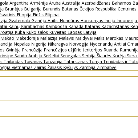
gola
Argentina
Armėnija
Aruba
Australija
Azerbaidžanas
Bahamos
Ba
ija
Brunėjus
Bulgarija
Burundis
Butanas
Čekijos Respublika
Centrinės
Esvatinis
Etiopija
Fidžis
Filipinai
zija
Gvatemala
Gvinėja
Haitis
Hondūras
Honkongas
Indija
Indonezij
ratai
Kalnų Karabachas
Kambodža
Kanada
Kataras
Kazachstanas
Ken
roatija
Kuba
Kuko salos
Kuveitas
Laosas
Latvija
s
Makao
Makedonija
Malaizija
Malavis
Maldyvai
Malis
Marokas
Mauric
landija
Nepalas
Nigerija
Nikaragva
Norvegija
Nyderlandų Antilai
Oma
jos Gvinėja
Prancūzija
Prancūzijos užjūrio teritorijos
Ruanda
Rumunij
rinsipė
Saudo Arabija
Seišeliai
Senegalas
Serbija
Šiaurės Korėja
Sier
as
Tailandas
Taivanas
Tanzanija
Tatarstanas
Tonga
Trinidadas ir To
ngrija
Vietnamas
Zairas
Žaliasis Kyšulys
Zambija
Zimbabvė