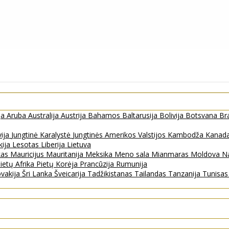
ja
Aruba
Australija
Austrija
Bahamos
Baltarusija
Bolivija
Botsvana
Bra
vija
Jungtinė Karalystė
Jungtinės Amerikos Valstijos
Kambodža
Kanad
kija
Lesotas
Liberija
Lietuva
kas
Mauricijus
Mauritanija
Meksika
Meno sala
Mianmaras
Moldova
Na
ietų Afrika
Pietų Korėja
Prancūzija
Rumunija
ovakija
Šri Lanka
Šveicarija
Tadžikistanas
Tailandas
Tanzanija
Tunisa