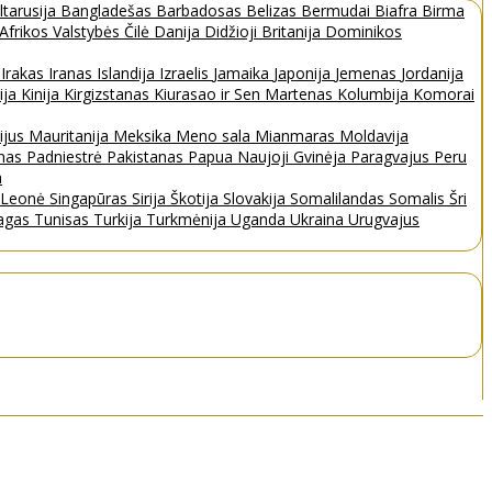
ltarusija
Bangladešas
Barbadosas
Belizas
Bermudai
Biafra
Birma
 Afrikos Valstybės
Čilė
Danija
Didžioji Britanija
Dominikos
a
Irakas
Iranas
Islandija
Izraelis
Jamaika
Japonija
Jemenas
Jordanija
ija
Kinija
Kirgizstanas
Kiurasao ir Sen Martenas
Kolumbija
Komorai
ijus
Mauritanija
Meksika
Meno sala
Mianmaras
Moldavija
nas
Padniestrė
Pakistanas
Papua Naujoji Gvinėja
Paragvajus
Peru
a
a Leonė
Singapūras
Sirija
Škotija
Slovakija
Somalilandas
Somalis
Šri
bagas
Tunisas
Turkija
Turkmėnija
Uganda
Ukraina
Urugvajus