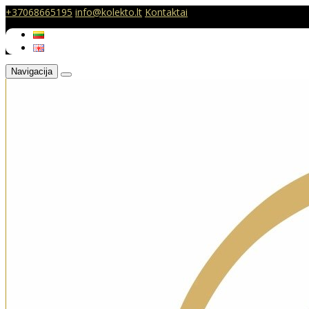
+37068665195
info@kolekto.lt
Kontaktai
Navigacija