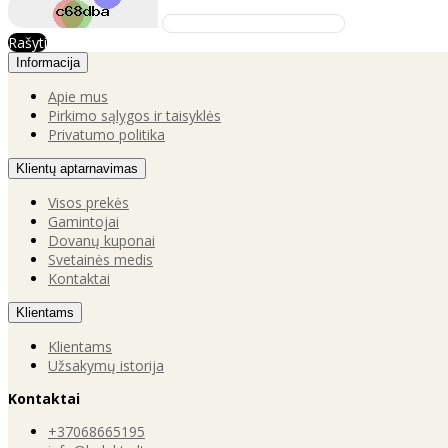
Rašyti
Informacija
Apie mus
Pirkimo sąlygos ir taisyklės
Privatumo politika
Klientų aptarnavimas
Visos prekės
Gamintojai
Dovanų kuponai
Svetainės medis
Kontaktai
Klientams
Klientams
Užsakymų istorija
Kontaktai
+37068665195