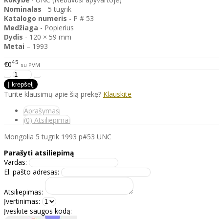
Nominalas
- 5 tugrik
Katalogo
numeris
- P # 53
Medžiaga
- Popierius
Dydis
- 120 × 59 mm
Metai
– 1993
45
€0
su PVM
Turite klausimų apie šią prekę?
Klauskite
Aprašymas
(0) Atsiliepimai
Mongolia 5 tugrik 1993 p#53 UNC
Parašyti atsiliepimą
Vardas:
El. pašto adresas:
Atsiliepimas:
Įvertinimas:
Įveskite saugos kodą: