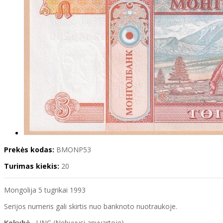
Prekės kodas:
BMONP53
Turimas kiekis:
20
Mongolija 5 tugrikai 1993
Serijos numeris gali skirtis nuo banknoto nuotraukoje.
Kokybė
- UNC (Nebuvusi apyvartoje)