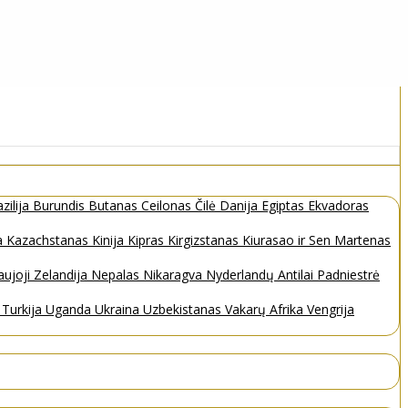
zilija
Burundis
Butanas
Ceilonas
Čilė
Danija
Egiptas
Ekvadoras
a
Kazachstanas
Kinija
Kipras
Kirgizstanas
Kiurasao ir Sen Martenas
ujoji Zelandija
Nepalas
Nikaragva
Nyderlandų Antilai
Padniestrė
s
Turkija
Uganda
Ukraina
Uzbekistanas
Vakarų Afrika
Vengrija