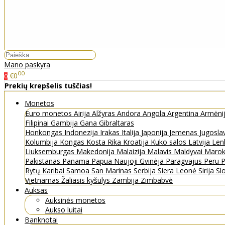
Mano paskyra
00
€0
0
Prekių krepšelis tuščias!
Monetos
Euro monetos
Airija
Alžyras
Andora
Angola
Argentina
Armėni
Filipinai
Gambija
Gana
Gibraltaras
Honkongas
Indonezija
Irakas
Italija
Japonija
Jemenas
Jugosla
Kolumbija
Kongas
Kosta Rika
Kroatija
Kuko salos
Latvija
Len
Liuksemburgas
Makedonija
Malaizija
Malavis
Maldyvai
Maro
Pakistanas
Panama
Papua Naujoji Gvinėja
Paragvajus
Peru
P
Rytų Karibai
Samoa
San Marinas
Serbija
Siera Leonė
Sirija
Sl
Vietnamas
Žaliasis kyšulys
Zambija
Zimbabvė
Auksas
Auksinės monetos
Aukso luitai
Banknotai