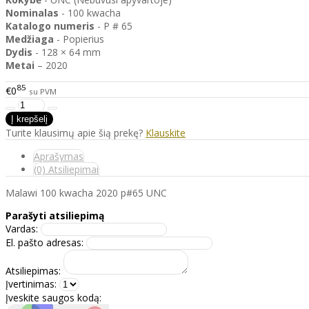
Nominalas
- 100 kwacha
Katalogo
numeris
- P # 65
Medžiaga
- Popierius
Dydis
- 128 × 64 mm
Metai
– 2020
85
€0
su PVM
Turite klausimų apie šią prekę?
Klauskite
Aprašymas
(0) Atsiliepimai
Malawi 100 kwacha 2020 p#65 UNC
Parašyti atsiliepimą
Vardas:
El. pašto adresas:
Atsiliepimas:
Įvertinimas:
Įveskite saugos kodą: