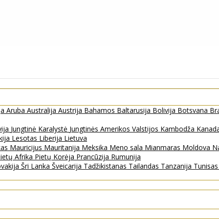
ja
Aruba
Australija
Austrija
Bahamos
Baltarusija
Bolivija
Botsvana
Bra
vija
Jungtinė Karalystė
Jungtinės Amerikos Valstijos
Kambodža
Kanad
kija
Lesotas
Liberija
Lietuva
kas
Mauricijus
Mauritanija
Meksika
Meno sala
Mianmaras
Moldova
Na
ietų Afrika
Pietų Korėja
Prancūzija
Rumunija
ovakija
Šri Lanka
Šveicarija
Tadžikistanas
Tailandas
Tanzanija
Tunisa