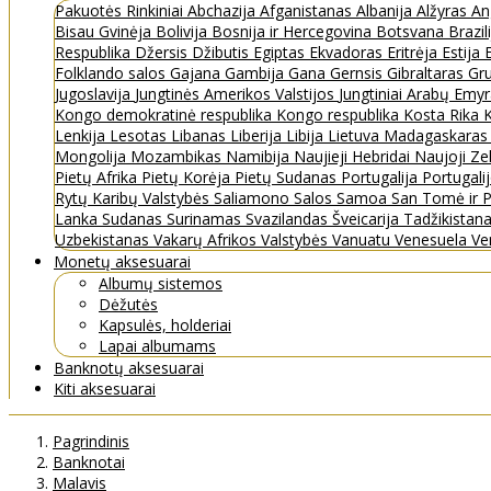
Pakuotės
Rinkiniai
Abchazija
Afganistanas
Albanija
Alžyras
An
Bisau Gvinėja
Bolivija
Bosnija ir Hercegovina
Botsvana
Brazil
Respublika
Džersis
Džibutis
Egiptas
Ekvadoras
Eritrėja
Estija
Folklando salos
Gajana
Gambija
Gana
Gernsis
Gibraltaras
Gru
Jugoslavija
Jungtinės Amerikos Valstijos
Jungtiniai Arabų Emy
Kongo demokratinė respublika
Kongo respublika
Kosta Rika
K
Lenkija
Lesotas
Libanas
Liberija
Libija
Lietuva
Madagaskara
Mongolija
Mozambikas
Namibija
Naujieji Hebridai
Naujoji Ze
Pietų Afrika
Pietų Korėja
Pietų Sudanas
Portugalija
Portugali
Rytų Karibų Valstybės
Saliamono Salos
Samoa
San Tomė ir P
Lanka
Sudanas
Surinamas
Svazilandas
Šveicarija
Tadžikistan
Uzbekistanas
Vakarų Afrikos Valstybės
Vanuatu
Venesuela
Ve
Monetų aksesuarai
Albumų sistemos
Dėžutės
Kapsulės, holderiai
Lapai albumams
Banknotų aksesuarai
Kiti aksesuarai
Pagrindinis
Banknotai
Malavis