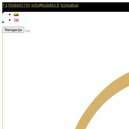
+37068665195
info@kolekto.lt
Kontaktai
Navigacija