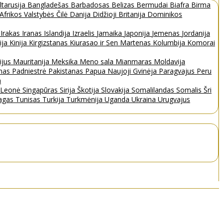
ltarusija
Bangladešas
Barbadosas
Belizas
Bermudai
Biafra
Birma
 Afrikos Valstybės
Čilė
Danija
Didžioji Britanija
Dominikos
a
Irakas
Iranas
Islandija
Izraelis
Jamaika
Japonija
Jemenas
Jordanija
ija
Kinija
Kirgizstanas
Kiurasao ir Sen Martenas
Kolumbija
Komorai
ijus
Mauritanija
Meksika
Meno sala
Mianmaras
Moldavija
nas
Padniestrė
Pakistanas
Papua Naujoji Gvinėja
Paragvajus
Peru
a
a Leonė
Singapūras
Sirija
Škotija
Slovakija
Somalilandas
Somalis
Šri
bagas
Tunisas
Turkija
Turkmėnija
Uganda
Ukraina
Urugvajus