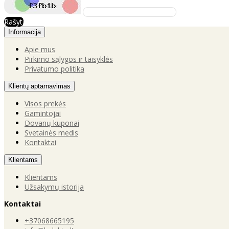
Rašyti
Informacija
Apie mus
Pirkimo sąlygos ir taisyklės
Privatumo politika
Klientų aptarnavimas
Visos prekės
Gamintojai
Dovanų kuponai
Svetainės medis
Kontaktai
Klientams
Klientams
Užsakymų istorija
Kontaktai
+37068665195