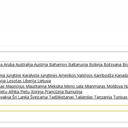
ja
Aruba
Australija
Austrija
Bahamos
Baltarusija
Bolivija
Botsvana
Bra
vija
Jungtinė Karalystė
Jungtinės Amerikos Valstijos
Kambodža
Kanad
kija
Lesotas
Liberija
Lietuva
kas
Mauricijus
Mauritanija
Meksika
Meno sala
Mianmaras
Moldova
Na
ietų Afrika
Pietų Korėja
Prancūzija
Rumunija
ovakija
Šri Lanka
Šveicarija
Tadžikistanas
Tailandas
Tanzanija
Tunisa