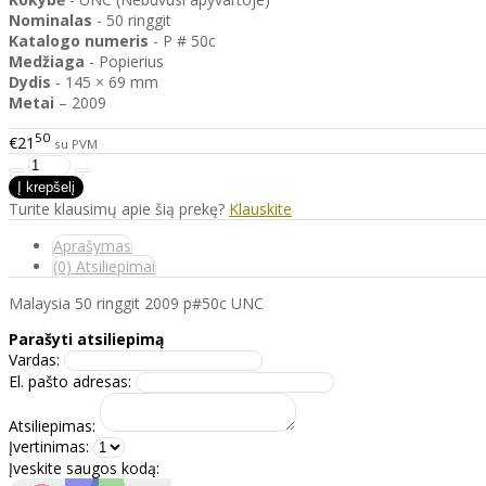
Nominalas
- 50 ringgit
Katalogo
numeris
- P # 50c
Medžiaga
- Popierius
Dydis
- 145 × 69 mm
Metai
– 2009
50
€21
su PVM
Turite klausimų apie šią prekę?
Klauskite
Aprašymas
(0) Atsiliepimai
Malaysia 50 ringgit 2009 p#50c UNC
Parašyti atsiliepimą
Vardas:
El. pašto adresas:
Atsiliepimas:
Įvertinimas:
Įveskite saugos kodą: