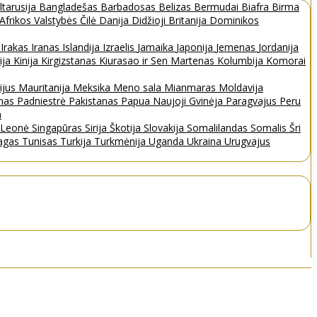
ltarusija
Bangladešas
Barbadosas
Belizas
Bermudai
Biafra
Birma
 Afrikos Valstybės
Čilė
Danija
Didžioji Britanija
Dominikos
a
Irakas
Iranas
Islandija
Izraelis
Jamaika
Japonija
Jemenas
Jordanija
ija
Kinija
Kirgizstanas
Kiurasao ir Sen Martenas
Kolumbija
Komorai
ijus
Mauritanija
Meksika
Meno sala
Mianmaras
Moldavija
nas
Padniestrė
Pakistanas
Papua Naujoji Gvinėja
Paragvajus
Peru
a
a Leonė
Singapūras
Sirija
Škotija
Slovakija
Somalilandas
Somalis
Šri
bagas
Tunisas
Turkija
Turkmėnija
Uganda
Ukraina
Urugvajus