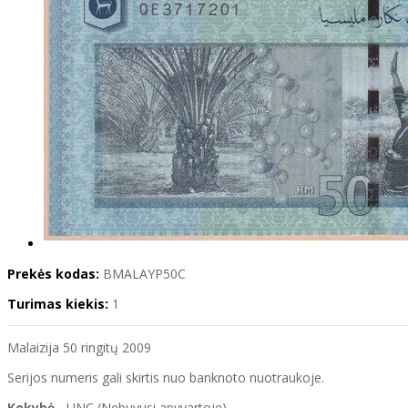
Prekės kodas:
BMALAYP50C
Turimas kiekis:
1
Malaizija 50 ringitų 2009
Serijos numeris gali skirtis nuo banknoto nuotraukoje.
Kokybė
- UNC (Nebuvusi apyvartoje)