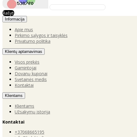
Rašyti
Informacija
Apie mus
Pirkimo sąlygos ir taisyklės
Privatumo politika
Klientų aptarnavimas
Visos prekės
Gamintojai
Dovanų kuponai
Svetainės medis
Kontaktai
Klientams
Klientams
Užsakymų istorija
Kontaktai
+37068665195