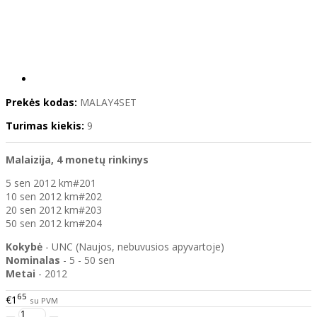
Prekės kodas:
MALAY4SET
Turimas kiekis:
9
Malaizija, 4 monetų rinkinys
5 sen 2012 km#201
10 sen 2012 km#202
20 sen 2012 km#203
50 sen 2012 km#204
Kokybė
- UNC (Naujos, nebuvusios apyvartoje)
Nominalas
- 5 - 50 sen
Metai
- 2012
65
€1
su PVM