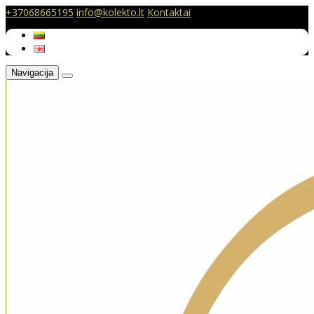
+37068665195
info@kolekto.lt
Kontaktai
Navigacija