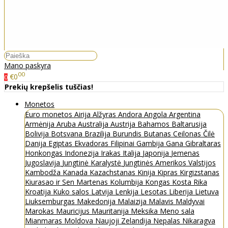
Mano paskyra
00
€0
0
Prekių krepšelis tuščias!
Monetos
Euro monetos
Airija
Alžyras
Andora
Angola
Argentina
Armėnija
Aruba
Australija
Austrija
Bahamos
Baltarusija
Bolivija
Botsvana
Brazilija
Burundis
Butanas
Ceilonas
Čilė
Danija
Egiptas
Ekvadoras
Filipinai
Gambija
Gana
Gibraltaras
Honkongas
Indonezija
Irakas
Italija
Japonija
Jemenas
Jugoslavija
Jungtinė Karalystė
Jungtinės Amerikos Valstijos
Kambodža
Kanada
Kazachstanas
Kinija
Kipras
Kirgizstanas
Kiurasao ir Sen Martenas
Kolumbija
Kongas
Kosta Rika
Kroatija
Kuko salos
Latvija
Lenkija
Lesotas
Liberija
Lietuva
Liuksemburgas
Makedonija
Malaizija
Malavis
Maldyvai
Marokas
Mauricijus
Mauritanija
Meksika
Meno sala
Mianmaras
Moldova
Naujoji Zelandija
Nepalas
Nikaragva