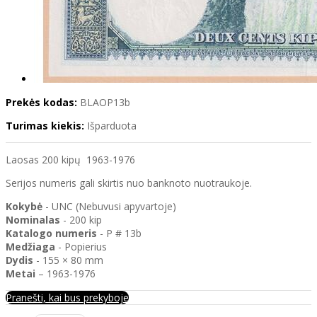
Prekės kodas:
BLAOP13b
Turimas kiekis:
Išparduota
Laosas 200 kipų 1963-1976
Serijos numeris gali skirtis nuo banknoto nuotraukoje.
Kokybė
- UNC (Nebuvusi apyvartoje)
Nominalas
- 200 kip
Katalogo
numeris
- P # 13b
Medžiaga
- Popierius
Dydis
- 155 × 80 mm
Metai
– 1963-1976
Pranešti, kai bus prekyboje