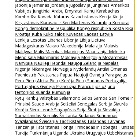
Japonija
Jemenas
Jordanija
Jugoslavija
Jungtinės Amerikos
Valstijos
Jungtiniai Arabų Emyratai
Kalnų Karabachas
Kambodža
Kanada
Kataras
Kazachstanas
Kenija
Kinija
Kirgizstanas
Kiurasao ir Sen Martenas
Kolumbija
Komorai
Kongo demokratinė respublika
Kongo respublika
Kosta Rika
Kroatija
Kuba
Kuko salos
Kuveitas
Laosas
Latvija
Lenkija
Lesotas
Libanas
Liberija
Libija
Lietuva
Madagaskaras
Makao
Makedonija
Malaizija
Malavis
Maldyvai
Malis
Marokas
Mauricijus
Mauritanija
Meksika
Meno sala
Mianmaras
Moldavija
Mongolija
Mozambikas
Namibija
Naujieji Hebridai
Naujoji Zelandija
Nepalas
Nigerija
Nikaragva
Norvegija
Nyderlandų Antilai
Omanas
Padniestrė
Pakistanas
Papua Naujoji Gvinėja
Paragvajus
Peru
Pietų Afrika
Pietų Korėja
Pietų Sudanas
Portugalija
Portugalijos Gvinėja
Prancūzija
Prancūzijos užjūrio
teritorijos
Ruanda
Rumunija
Rytų Karibų Valstybės
Saliamono Salos
Samoa
San Tomė ir
Prinsipė
Saudo Arabija
Seišeliai
Senegalas
Serbija
Šiaurės
Korėja
Siera Leonė
Singapūras
Sirija
Škotija
Slovakija
Somalilandas
Somalis
Šri Lanka
Sudanas
Surinamas
Svazilandas
Šveicarija
Tadžikistanas
Tailandas
Taivanas
Tanzanija
Tatarstanas
Tonga
Trinidadas ir Tobagas
Tunisas
Turkija
Turkmėnija
Uganda
Ukraina
Urugvajus
Uzbekistanas