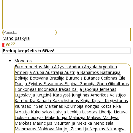
Mano paskyra
00
€0
0
Prekių krepšelis tuščias!
Monetos
Euro monetos
Airija
Alžyras
Andora
Angola
Argentina
Armėnija
Aruba
Australija
Austrija
Bahamos
Baltarusija
Bolivija
Botsvana
Brazilija
Burundis
Butanas
Ceilonas
Čilė
Danija
Egiptas
Ekvadoras
Filipinai
Gambija
Gana
Gibraltaras
Honkongas
Indonezija
Irakas
Italija
Japonija
Jemenas
Jugoslavija
Jungtinė Karalystė
Jungtinės Amerikos Valstijos
Kambodža
Kanada
Kazachstanas
Kinija
Kipras
Kirgizstanas
Kiurasao ir Sen Martenas
Kolumbija
Kongas
Kosta Rika
Kroatija
Kuko salos
Latvija
Lenkija
Lesotas
Liberija
Lietuva
Liuksemburgas
Makedonija
Malaizija
Malavis
Maldyvai
Marokas
Mauricijus
Mauritanija
Meksika
Meno sala
Mianmaras
Moldova
Naujoji Zelandija
Nepalas
Nikaragva