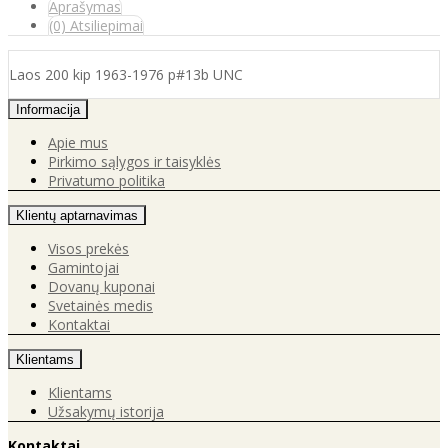
Aprašymas
(0) Atsiliepimai
Laos 200 kip 1963-1976 p#13b UNC
Informacija
Apie mus
Pirkimo sąlygos ir taisyklės
Privatumo politika
Klientų aptarnavimas
Visos prekės
Gamintojai
Dovanų kuponai
Svetainės medis
Kontaktai
Klientams
Klientams
Užsakymų istorija
Kontaktai