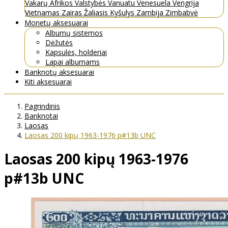
Vakarų Afrikos Valstybės
Vanuatu
Venesuela
Vengrija
Vietnamas
Zairas
Žaliasis Kyšulys
Zambija
Zimbabvė
Monetų aksesuarai
Albumų sistemos
Dėžutės
Kapsulės, holderiai
Lapai albumams
Banknotų aksesuarai
Kiti aksesuarai
Pagrindinis
Banknotai
Laosas
Laosas 200 kipų 1963-1976 p#13b UNC
Laosas 200 kipų 1963-1976
p#13b UNC