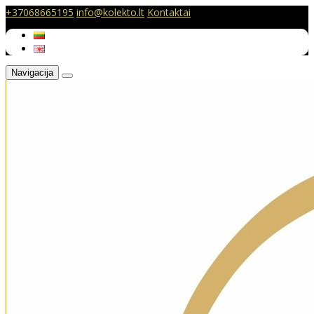
+37068665195
info@kolekto.lt
Kontaktai
Navigacija