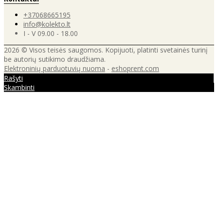
+37068665195
info@kolekto.lt
I - V 09.00 - 18.00
2026 © Visos teisės saugomos. Kopijuoti, platinti svetainės turinį
be autorių sutikimo draudžiama.
Elektroninių parduotuvių nuoma
-
eshoprent.com
Rašyti
Skambinti