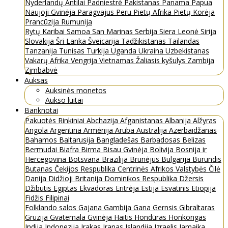
Nyderlandų Antilai
Padniestrė
Pakistanas
Panama
Papua
Naujoji Gvinėja
Paragvajus
Peru
Pietų Afrika
Pietų Korėja
Prancūzija
Rumunija
Rytų Karibai
Samoa
San Marinas
Serbija
Siera Leonė
Sirija
Slovakija
Šri Lanka
Šveicarija
Tadžikistanas
Tailandas
Tanzanija
Tunisas
Turkija
Uganda
Ukraina
Uzbekistanas
Vakarų Afrika
Vengrija
Vietnamas
Žaliasis kyšulys
Zambija
Zimbabvė
Auksas
Auksinės monetos
Aukso luitai
Banknotai
Pakuotės
Rinkiniai
Abchazija
Afganistanas
Albanija
Alžyras
Angola
Argentina
Armėnija
Aruba
Australija
Azerbaidžanas
Bahamos
Baltarusija
Bangladešas
Barbadosas
Belizas
Bermudai
Biafra
Birma
Bisau Gvinėja
Bolivija
Bosnija ir
Hercegovina
Botsvana
Brazilija
Brunėjus
Bulgarija
Burundis
Butanas
Čekijos Respublika
Centrinės Afrikos Valstybės
Čilė
Danija
Didžioji Britanija
Dominikos Respublika
Džersis
Džibutis
Egiptas
Ekvadoras
Eritrėja
Estija
Esvatinis
Etiopija
Fidžis
Filipinai
Folklando salos
Gajana
Gambija
Gana
Gernsis
Gibraltaras
Gruzija
Gvatemala
Gvinėja
Haitis
Hondūras
Honkongas
Indija
Indonezija
Irakas
Iranas
Islandija
Izraelis
Jamaika